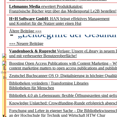
Lehmanns Media
erweitert Produktkatalog:
Künstliche Intelligenz a
Französische Bücher jetzt über das Medienportal Le2B bestellen!
besser zu verstehen
H+H Software GmbH
: HAN bringt effektives Management
und Komfort für die Nutzer unter einen Hut
„Leitbegriffe der Gesund
Ältere Beiträge »»»
des BIÖG erscheinen Ope
««« Neuere Beiträge
Vandenhoeck & Ruprecht
Verlage: Unsere eLibrary in neuem 
und mit verbesserter Benutzeroberfläche!
Aktuelles aus
Boosting Open Access Publications with Content Marketing – 
L
content marketing matters to open access publications and publish
ibrary
Zeutschel Buchscanner OS Q: Digitalisierung in höchster Qualitä
Essentials
Bibliotheken verändern | Transforming Libraries
Bibliotheken für Menschen
Bibliothek 4.0 als Lebensraum: flexible Öffnungszeiten sind gefra
Knowledge Unlatched: Crowdfunding-Runde erfolgreich abgesc
Forschung und Lehre in eigener Sache – Die Bibliothekwissensc
an der Hochschule für Technik und Wirtschaft HTW Chur