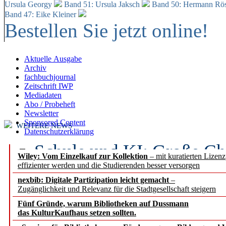
Ursula Georgy
Band 51: Ursula Jaksch
Band 50:
Hermann Rös
Band 47: Eike Kleiner
Bestellen Sie jetzt online!
Aktuelle Ausgabe
Archiv
fachbuchjournal
Zeitschrift IWP
Mediadaten
Abo / Probeheft
Newsletter
Sponsored Content
WEITERE NEWS
Datenschutzerklärung
Schule und KI: Große Ch
Wiley: Vom Einzelkauf zur Kollektion
– mit kuratierten Lizen
effizienter werden und die Studierenden besser versorgen
Voraussetzungen
nexbib: Digitale Partizipation leicht gemacht
–
Zugänglichkeit und Relevanz für die Stadtgesellschaft steigern
Erfolgreiches erstes Hal
Fünf Gründe, warum Bibliotheken auf Dussmann
Segment Research – Ausb
das KulturKaufhaus setzen sollten.