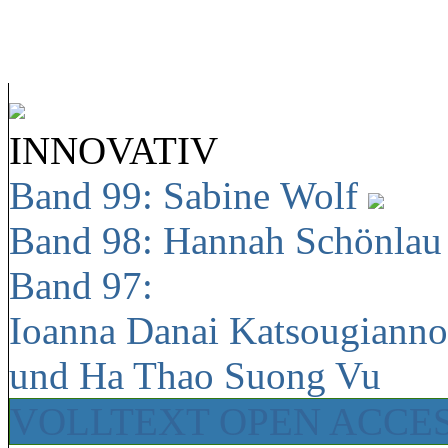
INNOVATIV
Band 99: Sabine Wolf
Band 98: Hannah Schönla
Band 97:
Ioanna Danai Katsougiann
und Ha Thao Suong Vu
VOLLTEXT OPEN ACCE