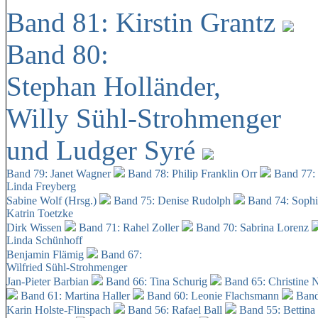
Band 81: Kirstin Grantz
Band 80:
Stephan Holländer,
Willy Sühl-Strohmenger
und Ludger Syré
Band 79: Janet Wagner
Band 78: Philip Franklin Orr
Band 77:
Linda Freyberg
Sabine Wolf (Hrsg.)
Band 75: Denise Rudolph
Band 74: Soph
Katrin Toetzke
Dirk Wissen
Band 71: Rahel Zoller
Band 70: Sabrina Lorenz
Linda Schünhoff
Benjamin Flämig
Band 67:
Wilfried Sühl-Strohmenger
Jan-Pieter Barbian
Band 66: Tina Schurig
Band 65: Christine 
Band 61: Martina Haller
Band 60:
Leonie Flachsmann
Band
Karin Holste-Flinspach
Band 56: Rafael Ball
Band 55: Bettina