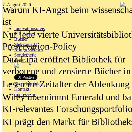
7. August 2026
Warum KI-Angst beim wissenschaft
ist
Innovationspreis
Nur jede vierte Universitätsbibliot
TIP Award
Bücher
Preservation-Policy
Stellenmarkt
KongressNews
Sonderhefte
Dua Lipa eröffnet Bibliothek für
Teilen
verbotene und zensierte Bücher in
Lesen im Zeitalter der Ablenkung
Zitierrichtlinien
Kontakt
Wiley übernimmt Emerald und ba
Impresssum
KI-relevantes Forschungsportfolio
KI prägt den Markt für Bibliothe