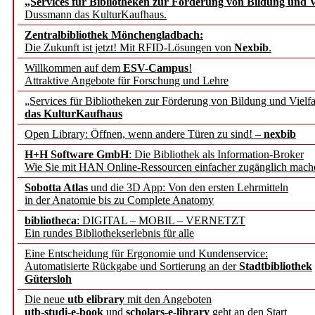
„Services für Bibliotheken zur Förderung von Bildung und Vi
angepasst
Dussmann das KulturKaufhaus.
Zentralbibliothek Mönchengladbach:
Wissenschaftskommunikati
Die Zukunft ist jetzt! Mit RFID-Lösungen von
Nexbib
.
Willkommen auf dem
ESV-Campus
!
konstruktiv!
Attraktive Angebote für Forschung und Lehre
„Services für Bibliotheken zur Förderung von Bildung und Vielfa
Mohr Siebeck übernimmt
das KulturKaufhaus
Open Library: Öffnen, wenn andere Türen zu sind! –
nexbib
und die Zeitschrift für 
H+H Software GmbH
: Die Bibliothek als Information-Broker
Wie Sie mit HAN Online-Ressourcen einfacher zugänglich mach
Francke Attempto
Sobotta Atlas
und die 3D App: Von den ersten Lehrmitteln
in der Anatomie bis zu Complete Anatomy
EBSCO Information Servic
bibliotheca
: DIGITAL – MOBIL – VERNETZT
Recherchefunktionen in
Ein rundes Bibliothekserlebnis für alle
Eine Entscheidung für Ergonomie und Kundenservice:
Automatisierte Rückgabe und Sortierung an der
Stadtbibliothek
Sorbisches Institut neu 
Gütersloh
Geschichte und kulturell
Die neue
utb elibrary
mit den Angeboten
utb-studi-e-book
und
scholars-e-library
geht an den Start