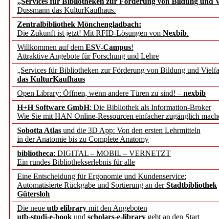
„Services für Bibliotheken zur Förderung von Bildung und Vi
angepasst
Dussmann das KulturKaufhaus.
Zentralbibliothek Mönchengladbach:
Wissenschaftskommunikati
Die Zukunft ist jetzt! Mit RFID-Lösungen von
Nexbib
.
Willkommen auf dem
ESV-Campus
!
konstruktiv!
Attraktive Angebote für Forschung und Lehre
„Services für Bibliotheken zur Förderung von Bildung und Vielfa
Mohr Siebeck übernimmt
das KulturKaufhaus
Open Library: Öffnen, wenn andere Türen zu sind! –
nexbib
und die Zeitschrift für 
H+H Software GmbH
: Die Bibliothek als Information-Broker
Wie Sie mit HAN Online-Ressourcen einfacher zugänglich mach
Francke Attempto
Sobotta Atlas
und die 3D App: Von den ersten Lehrmitteln
in der Anatomie bis zu Complete Anatomy
EBSCO Information Servic
bibliotheca
: DIGITAL – MOBIL – VERNETZT
Recherchefunktionen in
Ein rundes Bibliothekserlebnis für alle
Eine Entscheidung für Ergonomie und Kundenservice:
Automatisierte Rückgabe und Sortierung an der
Stadtbibliothek
Sorbisches Institut neu 
Gütersloh
Geschichte und kulturell
Die neue
utb elibrary
mit den Angeboten
utb-studi-e-book
und
scholars-e-library
geht an den Start