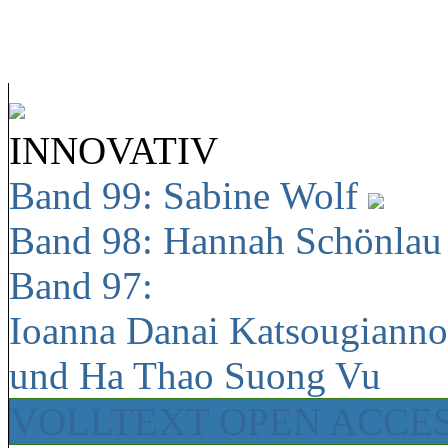
INNOVATIV
Band 99: Sabine Wolf
Band 98: Hannah Schönla
Band 97:
Ioanna Danai Katsougiann
und Ha Thao Suong Vu
VOLLTEXT OPEN ACCE