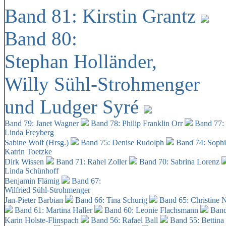
Band 81: Kirstin Grantz
Band 80:
Stephan Holländer,
Willy Sühl-Strohmenger
und Ludger Syré
Band 79: Janet Wagner
Band 78: Philip Franklin Orr
Band 77:
Linda Freyberg
Sabine Wolf (Hrsg.)
Band 75: Denise Rudolph
Band 74: Soph
Katrin Toetzke
Dirk Wissen
Band 71: Rahel Zoller
Band 70: Sabrina Lorenz
Linda Schünhoff
Benjamin Flämig
Band 67:
Wilfried Sühl-Strohmenger
Jan-Pieter Barbian
Band 66: Tina Schurig
Band 65: Christine 
Band 61: Martina Haller
Band 60:
Leonie Flachsmann
Band
Karin Holste-Flinspach
Band 56: Rafael Ball
Band 55: Bettina