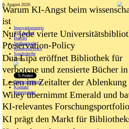
8. August 2026
Warum KI-Angst beim wissenschaft
ist
Innovationspreis
Nur jede vierte Universitätsbibliot
TIP Award
Bücher
Preservation-Policy
Stellenmarkt
KongressNews
Sonderhefte
Dua Lipa eröffnet Bibliothek für
Teilen
verbotene und zensierte Bücher in
Lesen im Zeitalter der Ablenkung
Zitierrichtlinien
Kontakt
Wiley übernimmt Emerald und ba
Impresssum
KI-relevantes Forschungsportfolio
KI prägt den Markt für Bibliothe