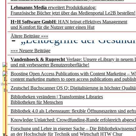
Lehmanns Media
erweitert Produktkatalog:
Künstliche Intelligenz a
Französische Bücher jetzt über das Medienportal Le2B bestellen!
besser zu verstehen
H+H Software GmbH
: HAN bringt effektives Management
und Komfort für die Nutzer unter einen Hut
„Leitbegriffe der Gesund
Ältere Beiträge »»»
des BIÖG erscheinen Ope
««« Neuere Beiträge
Vandenhoeck & Ruprecht
Verlage: Unsere eLibrary in neuem 
und mit verbesserter Benutzeroberfläche!
Aktuelles aus
Boosting Open Access Publications with Content Marketing – 
L
content marketing matters to open access publications and publish
ibrary
Zeutschel Buchscanner OS Q: Digitalisierung in höchster Qualitä
Essentials
Bibliotheken verändern | Transforming Libraries
Bibliotheken für Menschen
Bibliothek 4.0 als Lebensraum: flexible Öffnungszeiten sind gefra
Knowledge Unlatched: Crowdfunding-Runde erfolgreich abgesc
Forschung und Lehre in eigener Sache – Die Bibliothekwissensc
an der Hochschule für Technik und Wirtschaft HTW Chur