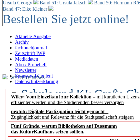
Ursula Georgy
Band 51: Ursula Jaksch
Band 50:
Hermann Rös
Band 47: Eike Kleiner
Bestellen Sie jetzt online!
Aktuelle Ausgabe
Archiv
fachbuchjournal
Zeitschrift IWP
Mediadaten
Abo / Probeheft
Newsletter
Sponsored Content
WEITERE NEWS
Datenschutzerklärung
Schule und KI: Große Ch
Wiley: Vom Einzelkauf zur Kollektion
– mit kuratierten Lizen
effizienter werden und die Studierenden besser versorgen
Voraussetzungen
nexbib: Digitale Partizipation leicht gemacht
–
Zugänglichkeit und Relevanz für die Stadtgesellschaft steigern
Erfolgreiches erstes Hal
Fünf Gründe, warum Bibliotheken auf Dussmann
Segment Research – Ausb
das KulturKaufhaus setzen sollten.