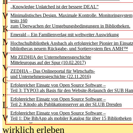
In der Ausgabe
06/2026
(August 20
„Knowledge Unlatched ist der bessere DEAL”
Was Hochschul­bibliotheken von i
Minimalistisches Design. Maximale Kontrolle. Monitoringsystem
testo 160
zum Überwachen der Umgebungsbedingungen in Bibliotheken.
Kinder in der digitalen Welt
Emerald – Ein Familienverlag mit weltweiter Auswirkung
Metadaten als Infrastruktur
Hochschulbibliothek Ansbach als erfolgreicher Pionier im Einsat
bibliothecas neuem Rückgabe- und Sortiersystem flex AMH™
Wenn Bots katalogisieren
Mit ZEDHIA der Unternehmensgeschichte
Mitteleuropas auf der Spur (10.02.2017)
Von Abschlusskleidern bis
ZEDHIA – Das Onlineportal für Wirtschafts-
und Unternehmensgeschichte (22.11.2016)
Geisterjagd-Ausrüstung in der
Erfolgreicher Einsatz von Open Source Software –
„Library of Things“ unterwegs
Teil 3: TYPO3 als Basis für den Website-Relaunch der SUB Ha
Erfolgreicher Einsatz von Open Source Software –
Lesen als Infrastrukturaufgabe
Teil 2: Kitodo als Publikationsserver an der SLUB Dresden
Erfolgreicher Einsatz von Open Source Software –
Wie Jugendliche Social Media
Teil 1: Die BibApp als mobiler Katalog für über 15 Bibliotheken
wirklich erleben