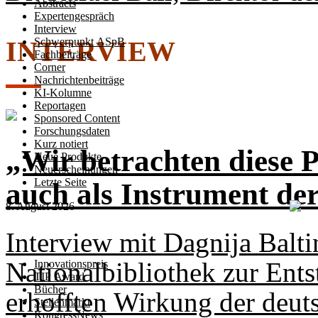
Abstracts
Expertengespräch
Interview
INTERVIEW
Schwerpunkt ASpB
Fachbeiträge
Corner
Nachrichtenbeiträge
KI-Kolumne
Reportagen
Sponsored Content
Forschungsdaten
Kurz notiert
„Wir betrachten diese P
Neue Produkte
Neuerscheinungen
Letzte Seite
auch als Instrument de
8. August 2026
Interview mit Dagnija Baltin
Nationalbibliothek zur Ent
Innovationspreis
TIP Award
Bücher
erhofften Wirkung der deuts
Stellenmarkt
KongressNews