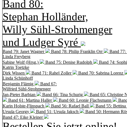
Band 80:
Stephan Holländer,
Willy Sühl-Strohmenger
und Ludger Syré
Band 79: Janet Wagner
Band 78: Philip Franklin Orr
Band 77:
Linda Freyberg
Sabine Wolf (Hrsg.)
Band 75: Denise Rudolph
Band 74: Soph
Katrin Toetzke
Dirk Wissen
Band 71: Rahel Zoller
Band 70: Sabrina Lorenz
Linda Schünhoff
Benjamin Flämig
Band 67:
Wilfried Sühl-Strohmenger
Jan-Pieter Barbian
Band 66: Tina Schurig
Band 65: Christine 
Band 61: Martina Haller
Band 60:
Leonie Flachsmann
Band
Karin Holste-Flinspach
Band 56: Rafael Ball
Band 55: Bettina
Ursula Georgy
Band 51: Ursula Jaksch
Band 50:
Hermann Rös
Band 47: Eike Kleiner
Bestellen Sie jetzt online!