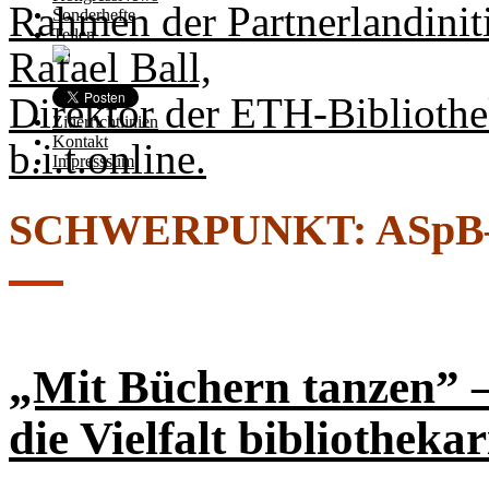
Rahmen der Partnerlandiniti
Sonderhefte
Teilen
Rafael Ball,
Direktor der ETH-Biblioth
Zitierrichtlinien
Kontakt
b.i.t.online.
Impresssum
SCHWERPUNKT: ASp
„Mit Büchern tanzen” 
die Vielfalt bibliotheka