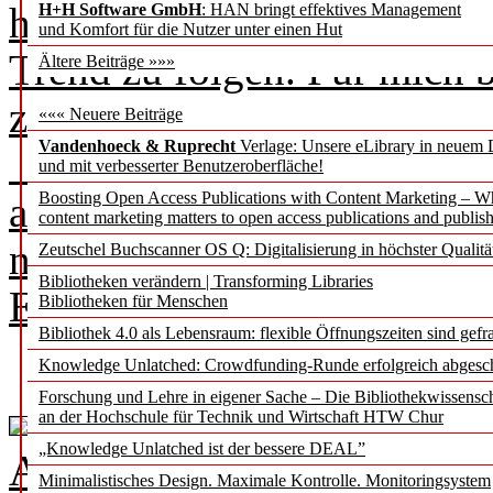
hinausweist: „Für mich bed
H+H Software GmbH
: HAN bringt effektives Management
und Komfort für die Nutzer unter einen Hut
Trend zu folgen. Für mich 
Ältere Beiträge »»»
zu setzen.“
««« Neuere Beiträge
Vandenhoeck & Ruprecht
Verlage: Unsere eLibrary in neuem 
Dieses Verständnis von Mod
und mit verbesserter Benutzeroberfläche!
aktiven, gestaltenden Anspr
Boosting Open Access Publications with Content Marketing – 
content marketing matters to open access publications and publish
nachgelagerte Dienstleister,
Zeutschel Buchscanner OS Q: Digitalisierung in höchster Qualitä
Bibliotheken verändern | Transforming Libraries
Entwicklungen prägen. [
me
Bibliotheken für Menschen
Bibliothek 4.0 als Lebensraum: flexible Öffnungszeiten sind gefra
Knowledge Unlatched: Crowdfunding-Runde erfolgreich abgesc
Forschung und Lehre in eigener Sache – Die Bibliothekwissensc
an der Hochschule für Technik und Wirtschaft HTW Chur
„Knowledge Unlatched ist der bessere DEAL”
Ausgabe 2 / 2026 als PDF
Minimalistisches Design. Maximale Kontrolle. Monitoringsystem