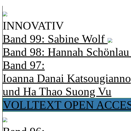
INNOVATIV
Band 99: Sabine Wolf
Band 98: Hannah Schönla
Band 97:
Ioanna Danai Katsougiann
und Ha Thao Suong Vu
VOLLTEXT OPEN ACCE