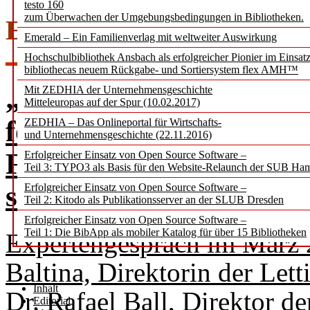
testo 160
zum Überwachen der Umgebungsbedingungen in Bibliotheken.
EXPERTENGESPRÄCH
Emerald – Ein Familienverlag mit weltweiter Auswirkung
Hochschulbibliothek Ansbach als erfolgreicher Pionier im Einsat
bibliothecas neuem Rückgabe- und Sortiersystem flex AMH™
„Für mich bedeutet Mod
Mit ZEDHIA der Unternehmensgeschichte
Mitteleuropas auf der Spur (10.02.2017)
folgen.
ZEDHIA – Das Onlineportal für Wirtschafts-
und Unternehmensgeschichte (22.11.2016)
Für mich bedeutet Mode
Erfolgreicher Einsatz von Open Source Software –
Teil 3: TYPO3 als Basis für den Website-Relaunch der SUB Ha
setzen.”
Erfolgreicher Einsatz von Open Source Software –
Teil 2: Kitodo als Publikationsserver an der SLUB Dresden
Erfolgreicher Einsatz von Open Source Software –
Teil 1: Die BibApp als mobiler Katalog für über 15 Bibliotheken
Expertengespräch im März 
Baltina, Direktorin der Let
Inhalt
Dr. Rafael Ball, Direktor d
Editorial