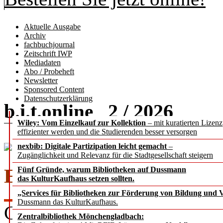
Aktuelle Ausgabe
Archiv
fachbuchjournal
Zeitschrift IWP
Mediadaten
Abo / Probeheft
Newsletter
Sponsored Content
Datenschutzerklärung
b.i.t.
2 / 2026
online
Wiley: Vom Einzelkauf zur Kollektion
– mit kuratierten Lizen
effizienter werden und die Studierenden besser versorgen
nexbib: Digitale Partizipation leicht gemacht
–
Zugänglichkeit und Relevanz für die Stadtgesellschaft steigern
EDITORIAL
Fünf Gründe, warum Bibliotheken auf Dussmann
das KulturKaufhaus setzen sollten.
„Services für Bibliotheken zur Förderung von Bildung und Vi
Dussmann das KulturKaufhaus.
Chefredakteur Dr. Rafael Ba
Zentralbibliothek Mönchengladbach: