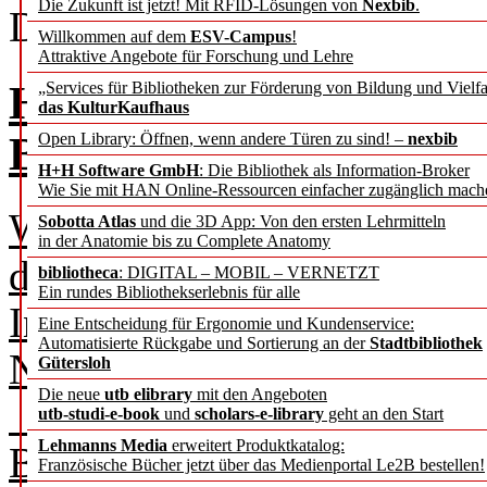
Die Zukunft ist jetzt! Mit RFID-Lösungen von
Nexbib
.
Direktor der ETH-Bibliothe
Willkommen auf dem
ESV-Campus
!
Attraktive Angebote für Forschung und Lehre
Herzlich Willkommen 
„Services für Bibliotheken zur Förderung von Bildung und Vielfa
das KulturKaufhaus
Berlin
Open Library: Öffnen, wenn andere Türen zu sind! –
nexbib
H+H Software GmbH
: Die Bibliothek als Information-Broker
Wie Sie mit HAN Online-Ressourcen einfacher zugänglich mach
Was bedeutet Modernität fü
Sobotta Atlas
und die 3D App: Von den ersten Lehrmitteln
in der Anatomie bis zu Complete Anatomy
darauf fällt oft technisch au
bibliotheca
: DIGITAL – MOBIL – VERNETZT
Ein rundes Bibliothekserlebnis für alle
Intelligenz, Datenräume. Do
Eine Entscheidung für Ergonomie und Kundenservice:
Automatisierte Rückgabe und Sortierung an der
Stadtbibliothek
Nationalbibliothek setzt ei
Gütersloh
Die neue
utb elibrary
mit den Angeboten
In meinem Expertengespräc
utb-studi-e-book
und
scholars-e-library
geht an den Start
Lehmanns Media
erweitert Produktkatalog:
Baltina findet sich ein Satz
Französische Bücher jetzt über das Medienportal Le2B bestellen!