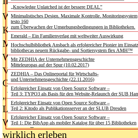
In der Ausgabe
06/2026
(August 20
„Knowledge Unlatched ist der bessere DEAL”
Was Hochschul­bibliotheken von i
Minimalistisches Design. Maximale Kontrolle. Monitoringsystem
testo 160
zum Überwachen der Umgebungsbedingungen in Bibliotheken.
Kinder in der digitalen Welt
Emerald – Ein Familienverlag mit weltweiter Auswirkung
Metadaten als Infrastruktur
Hochschulbibliothek Ansbach als erfolgreicher Pionier im Einsat
bibliothecas neuem Rückgabe- und Sortiersystem flex AMH™
Wenn Bots katalogisieren
Mit ZEDHIA der Unternehmensgeschichte
Mitteleuropas auf der Spur (10.02.2017)
Von Abschlusskleidern bis
ZEDHIA – Das Onlineportal für Wirtschafts-
und Unternehmensgeschichte (22.11.2016)
Geisterjagd-Ausrüstung in der
Erfolgreicher Einsatz von Open Source Software –
„Library of Things“ unterwegs
Teil 3: TYPO3 als Basis für den Website-Relaunch der SUB Ha
Erfolgreicher Einsatz von Open Source Software –
Lesen als Infrastrukturaufgabe
Teil 2: Kitodo als Publikationsserver an der SLUB Dresden
Erfolgreicher Einsatz von Open Source Software –
Wie Jugendliche Social Media
Teil 1: Die BibApp als mobiler Katalog für über 15 Bibliotheken
wirklich erleben