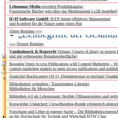
Lehmanns Media
erweitert Produktkatalog:
Künstliche Intelligenz a
Französische Bücher jetzt über das Medienportal Le2B bestellen!
besser zu verstehen
H+H Software GmbH
: HAN bringt effektives Management
und Komfort für die Nutzer unter einen Hut
„Leitbegriffe der Gesund
Ältere Beiträge »»»
des BIÖG erscheinen Ope
««« Neuere Beiträge
Vandenhoeck & Ruprecht
Verlage: Unsere eLibrary in neuem 
und mit verbesserter Benutzeroberfläche!
Aktuelles aus
Boosting Open Access Publications with Content Marketing – 
L
content marketing matters to open access publications and publish
ibrary
Zeutschel Buchscanner OS Q: Digitalisierung in höchster Qualitä
Essentials
Bibliotheken verändern | Transforming Libraries
Bibliotheken für Menschen
Bibliothek 4.0 als Lebensraum: flexible Öffnungszeiten sind gefra
Knowledge Unlatched: Crowdfunding-Runde erfolgreich abgesc
Forschung und Lehre in eigener Sache – Die Bibliothekwissensc
an der Hochschule für Technik und Wirtschaft HTW Chur