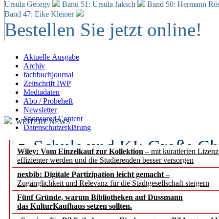
Ursula Georgy
Band 51: Ursula Jaksch
Band 50:
Hermann Rös
Band 47: Eike Kleiner
Bestellen Sie jetzt online!
Aktuelle Ausgabe
Archiv
fachbuchjournal
Zeitschrift IWP
Mediadaten
Abo / Probeheft
Newsletter
Sponsored Content
WEITERE NEWS
Datenschutzerklärung
Schule und KI: Große Ch
Wiley: Vom Einzelkauf zur Kollektion
– mit kuratierten Lizen
effizienter werden und die Studierenden besser versorgen
Voraussetzungen
nexbib: Digitale Partizipation leicht gemacht
–
Zugänglichkeit und Relevanz für die Stadtgesellschaft steigern
Erfolgreiches erstes Hal
Fünf Gründe, warum Bibliotheken auf Dussmann
Segment Research – Ausb
das KulturKaufhaus setzen sollten.