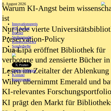
8. August 2026
Warum KI-Angst beim wissenschaft
ist
Innovationspreis
Nur jede vierte Universitätsbibliot
TIP Award
Bücher
Preservation-Policy
Stellenmarkt
KongressNews
Sonderhefte
Dua Lipa eröffnet Bibliothek für
Teilen
verbotene und zensierte Bücher in
Lesen im Zeitalter der Ablenkung
Zitierrichtlinien
Kontakt
Wiley übernimmt Emerald und ba
Impresssum
KI-relevantes Forschungsportfolio
KI prägt den Markt für Bibliothe