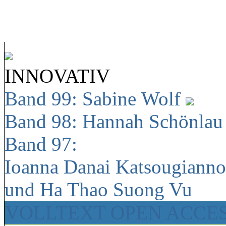
INNOVATIV
Band 99: Sabine Wolf
Band 98: Hannah Schönla
Band 97:
Ioanna Danai Katsougiann
und Ha Thao Suong Vu
VOLLTEXT OPEN ACCE