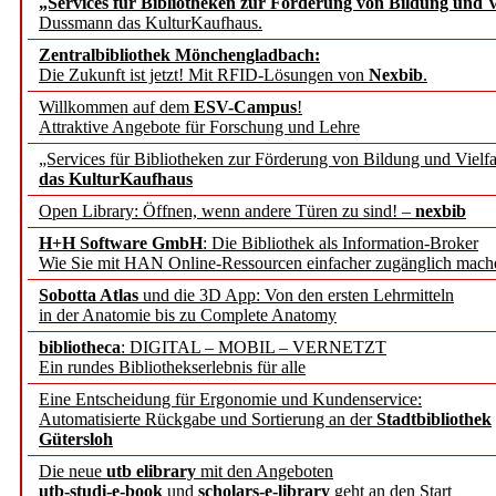
„Services für Bibliotheken zur Förderung von Bildung und Vi
angepasst
Dussmann das KulturKaufhaus.
Zentralbibliothek Mönchengladbach:
Wissenschaftskommunikati
Die Zukunft ist jetzt! Mit RFID-Lösungen von
Nexbib
.
Willkommen auf dem
ESV-Campus
!
konstruktiv!
Attraktive Angebote für Forschung und Lehre
„Services für Bibliotheken zur Förderung von Bildung und Vielfa
Mohr Siebeck übernimmt
das KulturKaufhaus
Open Library: Öffnen, wenn andere Türen zu sind! –
nexbib
und die Zeitschrift für 
H+H Software GmbH
: Die Bibliothek als Information-Broker
Wie Sie mit HAN Online-Ressourcen einfacher zugänglich mach
Francke Attempto
Sobotta Atlas
und die 3D App: Von den ersten Lehrmitteln
in der Anatomie bis zu Complete Anatomy
EBSCO Information Servic
bibliotheca
: DIGITAL – MOBIL – VERNETZT
Recherchefunktionen in
Ein rundes Bibliothekserlebnis für alle
Eine Entscheidung für Ergonomie und Kundenservice:
Automatisierte Rückgabe und Sortierung an der
Stadtbibliothek
Sorbisches Institut neu 
Gütersloh
Geschichte und kulturell
Die neue
utb elibrary
mit den Angeboten
utb-studi-e-book
und
scholars-e-library
geht an den Start