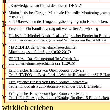
In der Ausgabe
06/2026
(August 20
„Knowledge Unlatched ist der bessere DEAL”
Was Hochschul­bibliotheken von i
Minimalistisches Design. Maximale Kontrolle. Monitoringsystem
testo 160
zum Überwachen der Umgebungsbedingungen in Bibliotheken.
Kinder in der digitalen Welt
Emerald – Ein Familienverlag mit weltweiter Auswirkung
Metadaten als Infrastruktur
Hochschulbibliothek Ansbach als erfolgreicher Pionier im Einsat
bibliothecas neuem Rückgabe- und Sortiersystem flex AMH™
Wenn Bots katalogisieren
Mit ZEDHIA der Unternehmensgeschichte
Mitteleuropas auf der Spur (10.02.2017)
Von Abschlusskleidern bis
ZEDHIA – Das Onlineportal für Wirtschafts-
und Unternehmensgeschichte (22.11.2016)
Geisterjagd-Ausrüstung in der
Erfolgreicher Einsatz von Open Source Software –
„Library of Things“ unterwegs
Teil 3: TYPO3 als Basis für den Website-Relaunch der SUB Ha
Erfolgreicher Einsatz von Open Source Software –
Lesen als Infrastrukturaufgabe
Teil 2: Kitodo als Publikationsserver an der SLUB Dresden
Erfolgreicher Einsatz von Open Source Software –
Wie Jugendliche Social Media
Teil 1: Die BibApp als mobiler Katalog für über 15 Bibliotheken
wirklich erleben