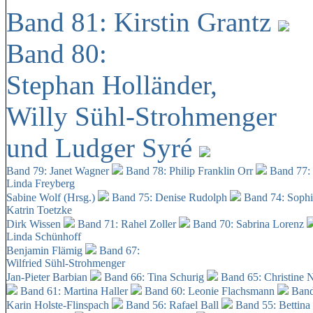
Band 81: Kirstin Grantz
Band 80:
Stephan Holländer,
Willy Sühl-Strohmenger
und Ludger Syré
Band 79: Janet Wagner
Band 78: Philip Franklin Orr
Band 77:
Linda Freyberg
Sabine Wolf (Hrsg.)
Band 75: Denise Rudolph
Band 74: Soph
Katrin Toetzke
Dirk Wissen
Band 71: Rahel Zoller
Band 70: Sabrina Lorenz
Linda Schünhoff
Benjamin Flämig
Band 67:
Wilfried Sühl-Strohmenger
Jan-Pieter Barbian
Band 66: Tina Schurig
Band 65: Christine 
Band 61: Martina Haller
Band 60:
Leonie Flachsmann
Band
Karin Holste-Flinspach
Band 56: Rafael Ball
Band 55: Bettina