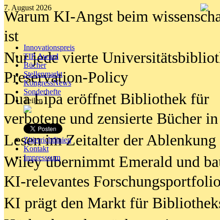
7. August 2026
Warum KI-Angst beim wissenschaft
ist
Innovationspreis
Nur jede vierte Universitätsbibliot
TIP Award
Bücher
Preservation-Policy
Stellenmarkt
KongressNews
Sonderhefte
Dua Lipa eröffnet Bibliothek für
Teilen
verbotene und zensierte Bücher in
Lesen im Zeitalter der Ablenkung
Zitierrichtlinien
Kontakt
Wiley übernimmt Emerald und ba
Impresssum
KI-relevantes Forschungsportfolio
KI prägt den Markt für Bibliothe