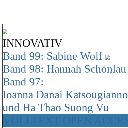
INNOVATIV
Band 99: Sabine Wolf
Band 98: Hannah Schönla
Band 97:
Ioanna Danai Katsougiann
und Ha Thao Suong Vu
VOLLTEXT OPEN ACCE