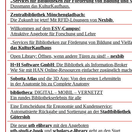
„Services für Bibliotheken zur Förderung von Bildung und Vi
angepasst
Dussmann das KulturKaufhaus.
Zentralbibliothek Mönchengladbach:
Wissenschaftskommunikati
Die Zukunft ist jetzt! Mit RFID-Lösungen von
Nexbib
.
Willkommen auf dem
ESV-Campus
!
konstruktiv!
Attraktive Angebote für Forschung und Lehre
„Services für Bibliotheken zur Förderung von Bildung und Vielfa
Mohr Siebeck übernimmt
das KulturKaufhaus
Open Library: Öffnen, wenn andere Türen zu sind! –
nexbib
und die Zeitschrift für 
H+H Software GmbH
: Die Bibliothek als Information-Broker
Wie Sie mit HAN Online-Ressourcen einfacher zugänglich mach
Francke Attempto
Sobotta Atlas
und die 3D App: Von den ersten Lehrmitteln
in der Anatomie bis zu Complete Anatomy
EBSCO Information Servic
bibliotheca
: DIGITAL – MOBIL – VERNETZT
Recherchefunktionen in
Ein rundes Bibliothekserlebnis für alle
Eine Entscheidung für Ergonomie und Kundenservice:
Automatisierte Rückgabe und Sortierung an der
Stadtbibliothek
Sorbisches Institut neu 
Gütersloh
Geschichte und kulturell
Die neue
utb elibrary
mit den Angeboten
utb-studi-e-book
und
scholars-e-library
geht an den Start