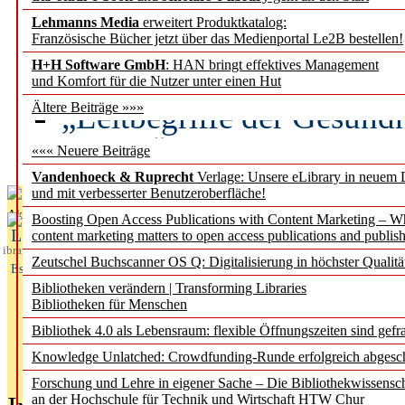
Lehmanns Media
erweitert Produktkatalog:
Künstliche Intelligenz a
Französische Bücher jetzt über das Medienportal Le2B bestellen!
besser zu verstehen
H+H Software GmbH
: HAN bringt effektives Management
und Komfort für die Nutzer unter einen Hut
„Leitbegriffe der Gesund
Ältere Beiträge »»»
des BIÖG erscheinen Ope
««« Neuere Beiträge
Vandenhoeck & Ruprecht
Verlage: Unsere eLibrary in neuem 
und mit verbesserter Benutzeroberfläche!
Aktuelles aus
Boosting Open Access Publications with Content Marketing – 
L
content marketing matters to open access publications and publish
ibrary
Zeutschel Buchscanner OS Q: Digitalisierung in höchster Qualitä
Essentials
Bibliotheken verändern | Transforming Libraries
Bibliotheken für Menschen
Bibliothek 4.0 als Lebensraum: flexible Öffnungszeiten sind gefra
Knowledge Unlatched: Crowdfunding-Runde erfolgreich abgesc
Forschung und Lehre in eigener Sache – Die Bibliothekwissensc
an der Hochschule für Technik und Wirtschaft HTW Chur