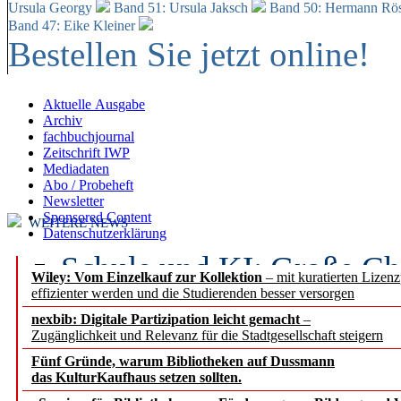
Ursula Georgy
Band 51: Ursula Jaksch
Band 50:
Hermann Rös
Band 47: Eike Kleiner
Bestellen Sie jetzt online!
Aktuelle Ausgabe
Archiv
fachbuchjournal
Zeitschrift IWP
Mediadaten
Abo / Probeheft
Newsletter
Sponsored Content
WEITERE NEWS
Datenschutzerklärung
Schule und KI: Große Ch
Wiley: Vom Einzelkauf zur Kollektion
– mit kuratierten Lizen
effizienter werden und die Studierenden besser versorgen
Voraussetzungen
nexbib: Digitale Partizipation leicht gemacht
–
Zugänglichkeit und Relevanz für die Stadtgesellschaft steigern
Erfolgreiches erstes Hal
Fünf Gründe, warum Bibliotheken auf Dussmann
Segment Research – Ausb
das KulturKaufhaus setzen sollten.