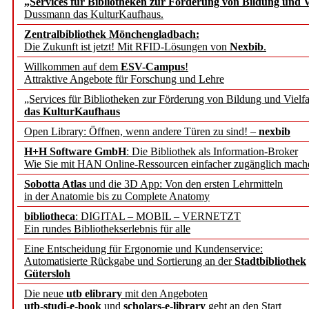
„Services für Bibliotheken zur Förderung von Bildung und Vi
angepasst
Dussmann das KulturKaufhaus.
Zentralbibliothek Mönchengladbach:
Wissenschaftskommunikati
Die Zukunft ist jetzt! Mit RFID-Lösungen von
Nexbib
.
Willkommen auf dem
ESV-Campus
!
konstruktiv!
Attraktive Angebote für Forschung und Lehre
„Services für Bibliotheken zur Förderung von Bildung und Vielfa
Mohr Siebeck übernimmt
das KulturKaufhaus
Open Library: Öffnen, wenn andere Türen zu sind! –
nexbib
und die Zeitschrift für 
H+H Software GmbH
: Die Bibliothek als Information-Broker
Wie Sie mit HAN Online-Ressourcen einfacher zugänglich mach
Francke Attempto
Sobotta Atlas
und die 3D App: Von den ersten Lehrmitteln
in der Anatomie bis zu Complete Anatomy
EBSCO Information Servic
bibliotheca
: DIGITAL – MOBIL – VERNETZT
Recherchefunktionen in
Ein rundes Bibliothekserlebnis für alle
Eine Entscheidung für Ergonomie und Kundenservice:
Automatisierte Rückgabe und Sortierung an der
Stadtbibliothek
Sorbisches Institut neu 
Gütersloh
Geschichte und kulturell
Die neue
utb elibrary
mit den Angeboten
utb-studi-e-book
und
scholars-e-library
geht an den Start