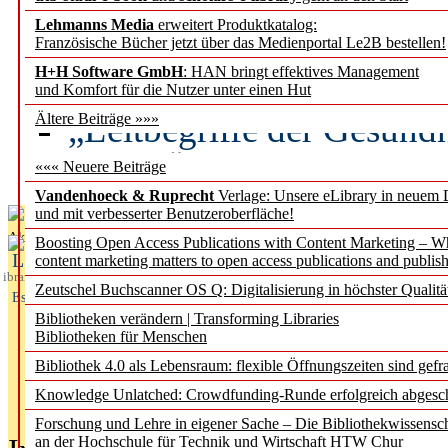
Lehmanns Media
erweitert Produktkatalog:
Künstliche Intelligenz a
Französische Bücher jetzt über das Medienportal Le2B bestellen!
besser zu verstehen
H+H Software GmbH
: HAN bringt effektives Management
und Komfort für die Nutzer unter einen Hut
„Leitbegriffe der Gesund
Ältere Beiträge »»»
des BIÖG erscheinen Ope
««« Neuere Beiträge
Vandenhoeck & Ruprecht
Verlage: Unsere eLibrary in neuem 
und mit verbesserter Benutzeroberfläche!
Aktuelles aus
Boosting Open Access Publications with Content Marketing – 
L
content marketing matters to open access publications and publish
ibrary
Zeutschel Buchscanner OS Q: Digitalisierung in höchster Qualitä
Essentials
Bibliotheken verändern | Transforming Libraries
Bibliotheken für Menschen
Bibliothek 4.0 als Lebensraum: flexible Öffnungszeiten sind gefra
Knowledge Unlatched: Crowdfunding-Runde erfolgreich abgesc
Forschung und Lehre in eigener Sache – Die Bibliothekwissensc
an der Hochschule für Technik und Wirtschaft HTW Chur