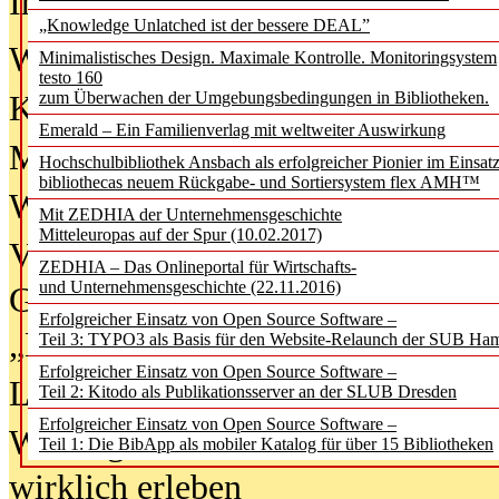
In der Ausgabe
06/2026
(August 20
„Knowledge Unlatched ist der bessere DEAL”
Was Hochschul­bibliotheken von i
Minimalistisches Design. Maximale Kontrolle. Monitoringsystem
testo 160
zum Überwachen der Umgebungsbedingungen in Bibliotheken.
Kinder in der digitalen Welt
Emerald – Ein Familienverlag mit weltweiter Auswirkung
Metadaten als Infrastruktur
Hochschulbibliothek Ansbach als erfolgreicher Pionier im Einsat
bibliothecas neuem Rückgabe- und Sortiersystem flex AMH™
Wenn Bots katalogisieren
Mit ZEDHIA der Unternehmensgeschichte
Mitteleuropas auf der Spur (10.02.2017)
Von Abschlusskleidern bis
ZEDHIA – Das Onlineportal für Wirtschafts-
und Unternehmensgeschichte (22.11.2016)
Geisterjagd-Ausrüstung in der
Erfolgreicher Einsatz von Open Source Software –
„Library of Things“ unterwegs
Teil 3: TYPO3 als Basis für den Website-Relaunch der SUB Ha
Erfolgreicher Einsatz von Open Source Software –
Lesen als Infrastrukturaufgabe
Teil 2: Kitodo als Publikationsserver an der SLUB Dresden
Erfolgreicher Einsatz von Open Source Software –
Wie Jugendliche Social Media
Teil 1: Die BibApp als mobiler Katalog für über 15 Bibliotheken
wirklich erleben