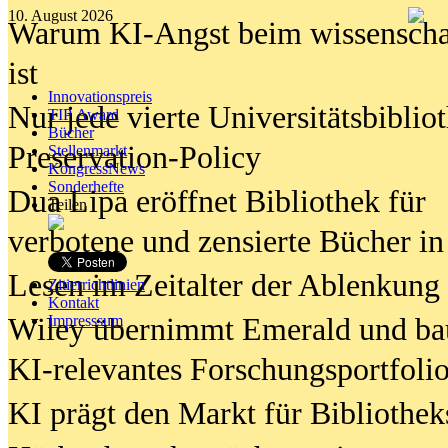
10. August 2026
Warum KI-Angst beim wissenschaft
ist
Innovationspreis
Nur jede vierte Universitätsbibliot
TIP Award
Bücher
Preservation-Policy
Stellenmarkt
KongressNews
Sonderhefte
Dua Lipa eröffnet Bibliothek für
Teilen
verbotene und zensierte Bücher in
Lesen im Zeitalter der Ablenkung
Zitierrichtlinien
Kontakt
Wiley übernimmt Emerald und ba
Impresssum
KI-relevantes Forschungsportfolio
KI prägt den Markt für Bibliothe