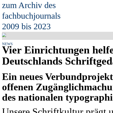
zum Archiv des
fach
b
uchjournals
2009 bis 2023
NEWS
Vier Einrichtungen helf
Deutschlands Schriftged
Ein neues Verbundprojekt 
offenen Zugänglichmach
des nationalen typograph
Unsere Schriftkultur prägt