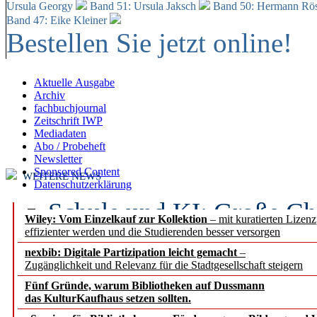
Ursula Georgy
Band 51: Ursula Jaksch
Band 50:
Hermann Rös
Band 47: Eike Kleiner
Bestellen Sie jetzt online!
Aktuelle Ausgabe
Archiv
fachbuchjournal
Zeitschrift IWP
Mediadaten
Abo / Probeheft
Newsletter
Sponsored Content
WEITERE NEWS
Datenschutzerklärung
Schule und KI: Große Ch
Wiley: Vom Einzelkauf zur Kollektion
– mit kuratierten Lizen
effizienter werden und die Studierenden besser versorgen
Voraussetzungen
nexbib: Digitale Partizipation leicht gemacht
–
Zugänglichkeit und Relevanz für die Stadtgesellschaft steigern
Erfolgreiches erstes Hal
Fünf Gründe, warum Bibliotheken auf Dussmann
Segment Research – Ausb
das KulturKaufhaus setzen sollten.