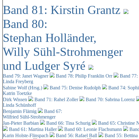
Band 81: Kirstin Grantz
Band 80:
Stephan Holländer,
Willy Sühl-Strohmenger
und Ludger Syré
Band 79: Janet Wagner
Band 78: Philip Franklin Orr
Band 77:
Linda Freyberg
Sabine Wolf (Hrsg.)
Band 75: Denise Rudolph
Band 74: Soph
Katrin Toetzke
Dirk Wissen
Band 71: Rahel Zoller
Band 70: Sabrina Lorenz
Linda Schünhoff
Benjamin Flämig
Band 67:
Wilfried Sühl-Strohmenger
Jan-Pieter Barbian
Band 66: Tina Schurig
Band 65: Christine 
Band 61: Martina Haller
Band 60:
Leonie Flachsmann
Band
Karin Holste-Flinspach
Band 56: Rafael Ball
Band 55: Bettina