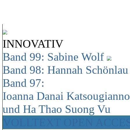
INNOVATIV
Band 99: Sabine Wolf
Band 98: Hannah Schönla
Band 97:
Ioanna Danai Katsougiann
und Ha Thao Suong Vu
VOLLTEXT OPEN ACCE