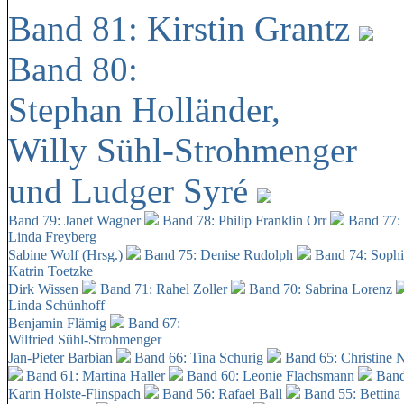
Band 81: Kirstin Grantz
Band 80:
Stephan Holländer,
Willy Sühl-Strohmenger
und Ludger Syré
Band 79: Janet Wagner
Band 78: Philip Franklin Orr
Band 77:
Linda Freyberg
Sabine Wolf (Hrsg.)
Band 75: Denise Rudolph
Band 74: Soph
Katrin Toetzke
Dirk Wissen
Band 71: Rahel Zoller
Band 70: Sabrina Lorenz
Linda Schünhoff
Benjamin Flämig
Band 67:
Wilfried Sühl-Strohmenger
Jan-Pieter Barbian
Band 66: Tina Schurig
Band 65: Christine 
Band 61: Martina Haller
Band 60:
Leonie Flachsmann
Band
Karin Holste-Flinspach
Band 56: Rafael Ball
Band 55: Bettina