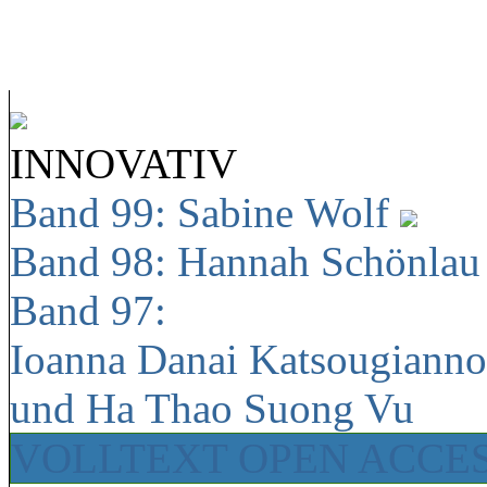
INNOVATIV
Band 99: Sabine Wolf
Band 98: Hannah Schönla
Band 97:
Ioanna Danai Katsougiann
und Ha Thao Suong Vu
VOLLTEXT OPEN ACCE