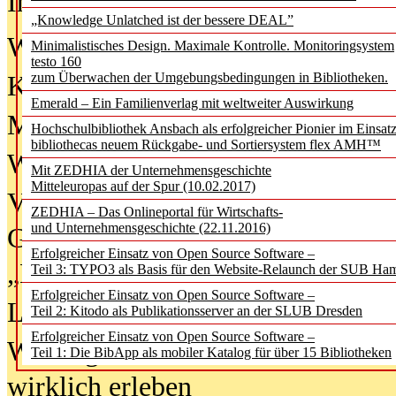
In der Ausgabe
06/2026
(August 20
„Knowledge Unlatched ist der bessere DEAL”
Was Hochschul­bibliotheken von i
Minimalistisches Design. Maximale Kontrolle. Monitoringsystem
testo 160
zum Überwachen der Umgebungsbedingungen in Bibliotheken.
Kinder in der digitalen Welt
Emerald – Ein Familienverlag mit weltweiter Auswirkung
Metadaten als Infrastruktur
Hochschulbibliothek Ansbach als erfolgreicher Pionier im Einsat
bibliothecas neuem Rückgabe- und Sortiersystem flex AMH™
Wenn Bots katalogisieren
Mit ZEDHIA der Unternehmensgeschichte
Mitteleuropas auf der Spur (10.02.2017)
Von Abschlusskleidern bis
ZEDHIA – Das Onlineportal für Wirtschafts-
und Unternehmensgeschichte (22.11.2016)
Geisterjagd-Ausrüstung in der
Erfolgreicher Einsatz von Open Source Software –
„Library of Things“ unterwegs
Teil 3: TYPO3 als Basis für den Website-Relaunch der SUB Ha
Erfolgreicher Einsatz von Open Source Software –
Lesen als Infrastrukturaufgabe
Teil 2: Kitodo als Publikationsserver an der SLUB Dresden
Erfolgreicher Einsatz von Open Source Software –
Wie Jugendliche Social Media
Teil 1: Die BibApp als mobiler Katalog für über 15 Bibliotheken
wirklich erleben