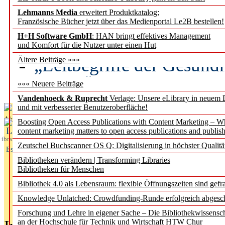
Lehmanns Media
erweitert Produktkatalog:
Künstliche Intelligenz a
Französische Bücher jetzt über das Medienportal Le2B bestellen!
besser zu verstehen
H+H Software GmbH
: HAN bringt effektives Management
und Komfort für die Nutzer unter einen Hut
„Leitbegriffe der Gesund
Ältere Beiträge »»»
des BIÖG erscheinen Ope
««« Neuere Beiträge
Vandenhoeck & Ruprecht
Verlage: Unsere eLibrary in neuem 
und mit verbesserter Benutzeroberfläche!
Aktuelles aus
Boosting Open Access Publications with Content Marketing – 
L
content marketing matters to open access publications and publish
ibrary
Zeutschel Buchscanner OS Q: Digitalisierung in höchster Qualitä
Essentials
Bibliotheken verändern | Transforming Libraries
Bibliotheken für Menschen
Bibliothek 4.0 als Lebensraum: flexible Öffnungszeiten sind gefra
Knowledge Unlatched: Crowdfunding-Runde erfolgreich abgesc
Forschung und Lehre in eigener Sache – Die Bibliothekwissensc
an der Hochschule für Technik und Wirtschaft HTW Chur