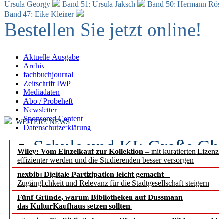
Ursula Georgy
Band 51: Ursula Jaksch
Band 50:
Hermann Rös
Band 47: Eike Kleiner
Bestellen Sie jetzt online!
Aktuelle Ausgabe
Archiv
fachbuchjournal
Zeitschrift IWP
Mediadaten
Abo / Probeheft
Newsletter
Sponsored Content
WEITERE NEWS
Datenschutzerklärung
Schule und KI: Große Ch
Wiley: Vom Einzelkauf zur Kollektion
– mit kuratierten Lizen
effizienter werden und die Studierenden besser versorgen
Voraussetzungen
nexbib: Digitale Partizipation leicht gemacht
–
Zugänglichkeit und Relevanz für die Stadtgesellschaft steigern
Erfolgreiches erstes Hal
Fünf Gründe, warum Bibliotheken auf Dussmann
Segment Research – Ausb
das KulturKaufhaus setzen sollten.