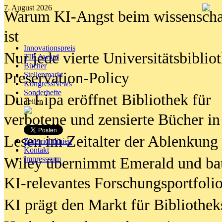
7. August 2026
Warum KI-Angst beim wissenschaft
ist
Innovationspreis
Nur jede vierte Universitätsbibliot
TIP Award
Bücher
Preservation-Policy
Stellenmarkt
KongressNews
Sonderhefte
Dua Lipa eröffnet Bibliothek für
Teilen
verbotene und zensierte Bücher in
Lesen im Zeitalter der Ablenkung
Zitierrichtlinien
Kontakt
Wiley übernimmt Emerald und ba
Impresssum
KI-relevantes Forschungsportfolio
KI prägt den Markt für Bibliothe