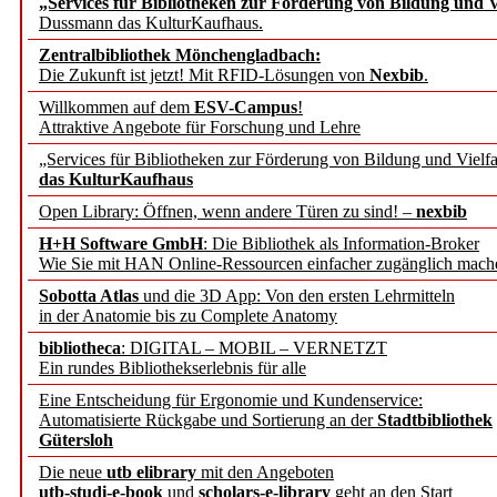
„Services für Bibliotheken zur Förderung von Bildung und Vi
angepasst
Dussmann das KulturKaufhaus.
Zentralbibliothek Mönchengladbach:
Wissenschaftskommunikati
Die Zukunft ist jetzt! Mit RFID-Lösungen von
Nexbib
.
Willkommen auf dem
ESV-Campus
!
konstruktiv!
Attraktive Angebote für Forschung und Lehre
„Services für Bibliotheken zur Förderung von Bildung und Vielfa
Mohr Siebeck übernimmt
das KulturKaufhaus
Open Library: Öffnen, wenn andere Türen zu sind! –
nexbib
und die Zeitschrift für 
H+H Software GmbH
: Die Bibliothek als Information-Broker
Wie Sie mit HAN Online-Ressourcen einfacher zugänglich mach
Francke Attempto
Sobotta Atlas
und die 3D App: Von den ersten Lehrmitteln
in der Anatomie bis zu Complete Anatomy
EBSCO Information Servic
bibliotheca
: DIGITAL – MOBIL – VERNETZT
Recherchefunktionen in
Ein rundes Bibliothekserlebnis für alle
Eine Entscheidung für Ergonomie und Kundenservice:
Automatisierte Rückgabe und Sortierung an der
Stadtbibliothek
Sorbisches Institut neu 
Gütersloh
Geschichte und kulturell
Die neue
utb elibrary
mit den Angeboten
utb-studi-e-book
und
scholars-e-library
geht an den Start