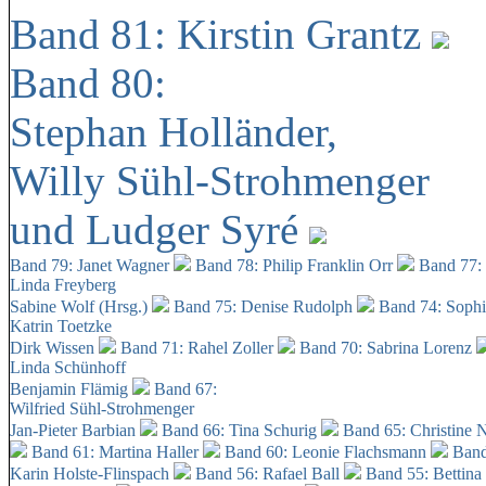
Band 81: Kirstin Grantz
Band 80:
Stephan Holländer,
Willy Sühl-Strohmenger
und Ludger Syré
Band 79: Janet Wagner
Band 78: Philip Franklin Orr
Band 77:
Linda Freyberg
Sabine Wolf (Hrsg.)
Band 75: Denise Rudolph
Band 74: Soph
Katrin Toetzke
Dirk Wissen
Band 71: Rahel Zoller
Band 70: Sabrina Lorenz
Linda Schünhoff
Benjamin Flämig
Band 67:
Wilfried Sühl-Strohmenger
Jan-Pieter Barbian
Band 66: Tina Schurig
Band 65: Christine 
Band 61: Martina Haller
Band 60:
Leonie Flachsmann
Band
Karin Holste-Flinspach
Band 56: Rafael Ball
Band 55: Bettina