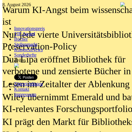
8. August 2026
Warum KI-Angst beim wissenschaft
ist
Innovationspreis
Nur jede vierte Universitätsbibliot
TIP Award
Bücher
Preservation-Policy
Stellenmarkt
KongressNews
Sonderhefte
Dua Lipa eröffnet Bibliothek für
Teilen
verbotene und zensierte Bücher in
Lesen im Zeitalter der Ablenkung
Zitierrichtlinien
Kontakt
Wiley übernimmt Emerald und ba
Impresssum
KI-relevantes Forschungsportfolio
KI prägt den Markt für Bibliothe