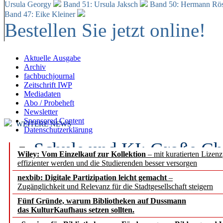
Ursula Georgy
Band 51: Ursula Jaksch
Band 50:
Hermann Rös
Band 47: Eike Kleiner
Bestellen Sie jetzt online!
Aktuelle Ausgabe
Archiv
fachbuchjournal
Zeitschrift IWP
Mediadaten
Abo / Probeheft
Newsletter
Sponsored Content
WEITERE NEWS
Datenschutzerklärung
Schule und KI: Große Ch
Wiley: Vom Einzelkauf zur Kollektion
– mit kuratierten Lizen
effizienter werden und die Studierenden besser versorgen
Voraussetzungen
nexbib: Digitale Partizipation leicht gemacht
–
Zugänglichkeit und Relevanz für die Stadtgesellschaft steigern
Erfolgreiches erstes Hal
Fünf Gründe, warum Bibliotheken auf Dussmann
Segment Research – Ausb
das KulturKaufhaus setzen sollten.