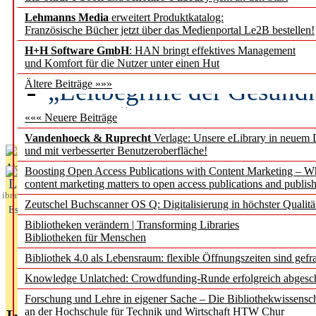
Lehmanns Media
erweitert Produktkatalog:
Künstliche Intelligenz a
Französische Bücher jetzt über das Medienportal Le2B bestellen!
besser zu verstehen
H+H Software GmbH
: HAN bringt effektives Management
und Komfort für die Nutzer unter einen Hut
„Leitbegriffe der Gesund
Ältere Beiträge »»»
des BIÖG erscheinen Ope
««« Neuere Beiträge
Vandenhoeck & Ruprecht
Verlage: Unsere eLibrary in neuem 
und mit verbesserter Benutzeroberfläche!
Aktuelles aus
Boosting Open Access Publications with Content Marketing – 
L
content marketing matters to open access publications and publish
ibrary
Zeutschel Buchscanner OS Q: Digitalisierung in höchster Qualitä
Essentials
Bibliotheken verändern | Transforming Libraries
Bibliotheken für Menschen
Bibliothek 4.0 als Lebensraum: flexible Öffnungszeiten sind gefra
Knowledge Unlatched: Crowdfunding-Runde erfolgreich abgesc
Forschung und Lehre in eigener Sache – Die Bibliothekwissensc
an der Hochschule für Technik und Wirtschaft HTW Chur