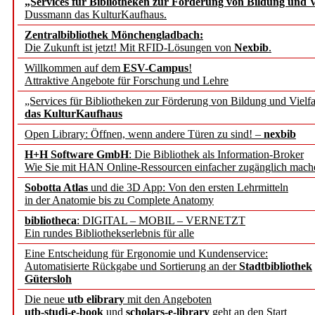
„Services für Bibliotheken zur Förderung von Bildung und Vi
angepasst
Dussmann das KulturKaufhaus.
Zentralbibliothek Mönchengladbach:
Wissenschaftskommunikati
Die Zukunft ist jetzt! Mit RFID-Lösungen von
Nexbib
.
Willkommen auf dem
ESV-Campus
!
konstruktiv!
Attraktive Angebote für Forschung und Lehre
„Services für Bibliotheken zur Förderung von Bildung und Vielfa
Mohr Siebeck übernimmt
das KulturKaufhaus
Open Library: Öffnen, wenn andere Türen zu sind! –
nexbib
und die Zeitschrift für 
H+H Software GmbH
: Die Bibliothek als Information-Broker
Wie Sie mit HAN Online-Ressourcen einfacher zugänglich mach
Francke Attempto
Sobotta Atlas
und die 3D App: Von den ersten Lehrmitteln
in der Anatomie bis zu Complete Anatomy
EBSCO Information Servic
bibliotheca
: DIGITAL – MOBIL – VERNETZT
Recherchefunktionen in
Ein rundes Bibliothekserlebnis für alle
Eine Entscheidung für Ergonomie und Kundenservice:
Automatisierte Rückgabe und Sortierung an der
Stadtbibliothek
Sorbisches Institut neu 
Gütersloh
Geschichte und kulturell
Die neue
utb elibrary
mit den Angeboten
utb-studi-e-book
und
scholars-e-library
geht an den Start