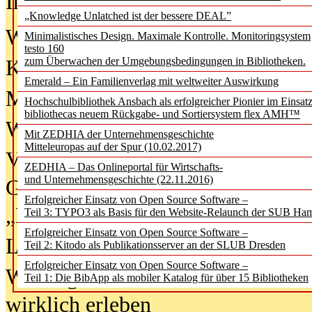
In der Ausgabe
06/2026
(August 20
„Knowledge Unlatched ist der bessere DEAL”
Was Hochschul­bibliotheken von i
Minimalistisches Design. Maximale Kontrolle. Monitoringsystem
testo 160
zum Überwachen der Umgebungsbedingungen in Bibliotheken.
Kinder in der digitalen Welt
Emerald – Ein Familienverlag mit weltweiter Auswirkung
Metadaten als Infrastruktur
Hochschulbibliothek Ansbach als erfolgreicher Pionier im Einsat
bibliothecas neuem Rückgabe- und Sortiersystem flex AMH™
Wenn Bots katalogisieren
Mit ZEDHIA der Unternehmensgeschichte
Mitteleuropas auf der Spur (10.02.2017)
Von Abschlusskleidern bis
ZEDHIA – Das Onlineportal für Wirtschafts-
und Unternehmensgeschichte (22.11.2016)
Geisterjagd-Ausrüstung in der
Erfolgreicher Einsatz von Open Source Software –
„Library of Things“ unterwegs
Teil 3: TYPO3 als Basis für den Website-Relaunch der SUB Ha
Erfolgreicher Einsatz von Open Source Software –
Lesen als Infrastrukturaufgabe
Teil 2: Kitodo als Publikationsserver an der SLUB Dresden
Erfolgreicher Einsatz von Open Source Software –
Wie Jugendliche Social Media
Teil 1: Die BibApp als mobiler Katalog für über 15 Bibliotheken
wirklich erleben