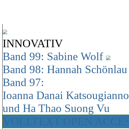
INNOVATIV
Band 99: Sabine Wolf
Band 98: Hannah Schönla
Band 97:
Ioanna Danai Katsougiann
und Ha Thao Suong Vu
VOLLTEXT OPEN ACCE