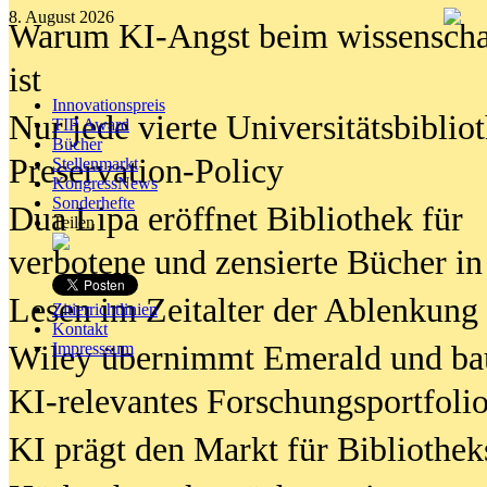
8. August 2026
Warum KI-Angst beim wissenschaft
ist
Innovationspreis
Nur jede vierte Universitätsbibliot
TIP Award
Bücher
Preservation-Policy
Stellenmarkt
KongressNews
Sonderhefte
Dua Lipa eröffnet Bibliothek für
Teilen
verbotene und zensierte Bücher in
Lesen im Zeitalter der Ablenkung
Zitierrichtlinien
Kontakt
Wiley übernimmt Emerald und ba
Impresssum
KI-relevantes Forschungsportfolio
KI prägt den Markt für Bibliothe