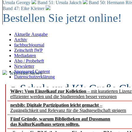
Ursula Georgy
Band 51: Ursula Jaksch
Band 50:
Hermann Rös
Band 47: Eike Kleiner
Bestellen Sie jetzt online!
Aktuelle Ausgabe
Archiv
fachbuchjournal
Zeitschrift IWP
Mediadaten
Abo / Probeheft
Newsletter
Sponsored Content
WEITERE NEWS
Datenschutzerklärung
Schule und KI: Große Ch
Wiley: Vom Einzelkauf zur Kollektion
– mit kuratierten Lizen
effizienter werden und die Studierenden besser versorgen
Voraussetzungen
nexbib: Digitale Partizipation leicht gemacht
–
Zugänglichkeit und Relevanz für die Stadtgesellschaft steigern
Erfolgreiches erstes Hal
Fünf Gründe, warum Bibliotheken auf Dussmann
Segment Research – Ausb
das KulturKaufhaus setzen sollten.