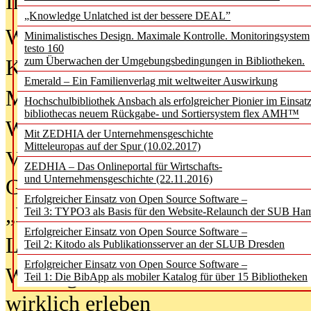
In der Ausgabe
06/2026
(August 20
„Knowledge Unlatched ist der bessere DEAL”
Was Hochschul­bibliotheken von i
Minimalistisches Design. Maximale Kontrolle. Monitoringsystem
testo 160
zum Überwachen der Umgebungsbedingungen in Bibliotheken.
Kinder in der digitalen Welt
Emerald – Ein Familienverlag mit weltweiter Auswirkung
Metadaten als Infrastruktur
Hochschulbibliothek Ansbach als erfolgreicher Pionier im Einsat
bibliothecas neuem Rückgabe- und Sortiersystem flex AMH™
Wenn Bots katalogisieren
Mit ZEDHIA der Unternehmensgeschichte
Mitteleuropas auf der Spur (10.02.2017)
Von Abschlusskleidern bis
ZEDHIA – Das Onlineportal für Wirtschafts-
und Unternehmensgeschichte (22.11.2016)
Geisterjagd-Ausrüstung in der
Erfolgreicher Einsatz von Open Source Software –
„Library of Things“ unterwegs
Teil 3: TYPO3 als Basis für den Website-Relaunch der SUB Ha
Erfolgreicher Einsatz von Open Source Software –
Lesen als Infrastrukturaufgabe
Teil 2: Kitodo als Publikationsserver an der SLUB Dresden
Erfolgreicher Einsatz von Open Source Software –
Wie Jugendliche Social Media
Teil 1: Die BibApp als mobiler Katalog für über 15 Bibliotheken
wirklich erleben