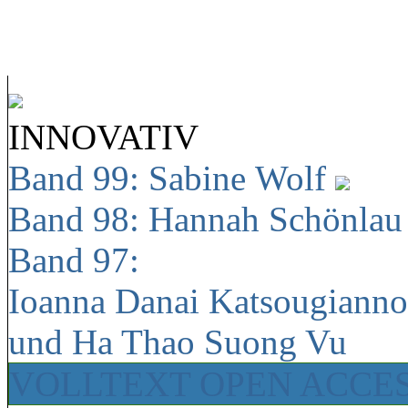
INNOVATIV
Band 99: Sabine Wolf
Band 98: Hannah Schönla
Band 97:
Ioanna Danai Katsougiann
und Ha Thao Suong Vu
VOLLTEXT OPEN ACCE