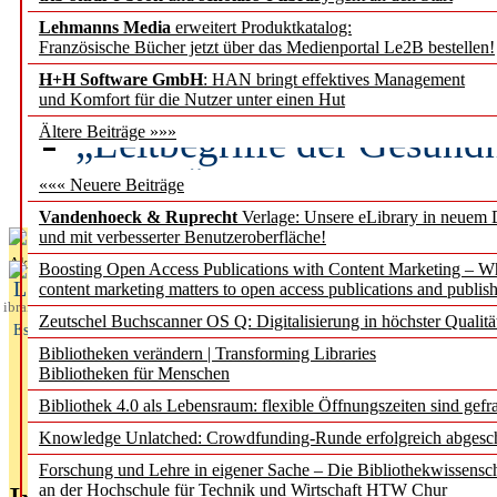
Lehmanns Media
erweitert Produktkatalog:
Künstliche Intelligenz a
Französische Bücher jetzt über das Medienportal Le2B bestellen!
besser zu verstehen
H+H Software GmbH
: HAN bringt effektives Management
und Komfort für die Nutzer unter einen Hut
„Leitbegriffe der Gesund
Ältere Beiträge »»»
des BIÖG erscheinen Ope
««« Neuere Beiträge
Vandenhoeck & Ruprecht
Verlage: Unsere eLibrary in neuem 
und mit verbesserter Benutzeroberfläche!
Aktuelles aus
Boosting Open Access Publications with Content Marketing – 
L
content marketing matters to open access publications and publish
ibrary
Zeutschel Buchscanner OS Q: Digitalisierung in höchster Qualitä
Essentials
Bibliotheken verändern | Transforming Libraries
Bibliotheken für Menschen
Bibliothek 4.0 als Lebensraum: flexible Öffnungszeiten sind gefra
Knowledge Unlatched: Crowdfunding-Runde erfolgreich abgesc
Forschung und Lehre in eigener Sache – Die Bibliothekwissensc
an der Hochschule für Technik und Wirtschaft HTW Chur