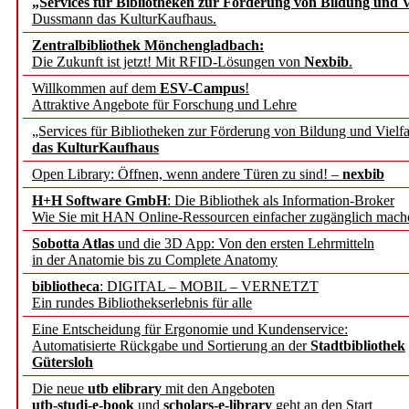
„Services für Bibliotheken zur Förderung von Bildung und Vi
angepasst
Dussmann das KulturKaufhaus.
Zentralbibliothek Mönchengladbach:
Wissenschaftskommunikati
Die Zukunft ist jetzt! Mit RFID-Lösungen von
Nexbib
.
Willkommen auf dem
ESV-Campus
!
konstruktiv!
Attraktive Angebote für Forschung und Lehre
„Services für Bibliotheken zur Förderung von Bildung und Vielfa
Mohr Siebeck übernimmt
das KulturKaufhaus
Open Library: Öffnen, wenn andere Türen zu sind! –
nexbib
und die Zeitschrift für 
H+H Software GmbH
: Die Bibliothek als Information-Broker
Wie Sie mit HAN Online-Ressourcen einfacher zugänglich mach
Francke Attempto
Sobotta Atlas
und die 3D App: Von den ersten Lehrmitteln
in der Anatomie bis zu Complete Anatomy
EBSCO Information Servic
bibliotheca
: DIGITAL – MOBIL – VERNETZT
Recherchefunktionen in
Ein rundes Bibliothekserlebnis für alle
Eine Entscheidung für Ergonomie und Kundenservice:
Automatisierte Rückgabe und Sortierung an der
Stadtbibliothek
Sorbisches Institut neu 
Gütersloh
Geschichte und kulturell
Die neue
utb elibrary
mit den Angeboten
utb-studi-e-book
und
scholars-e-library
geht an den Start