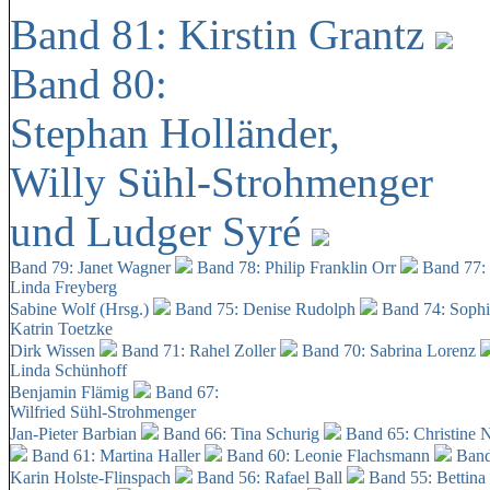
Band 81: Kirstin Grantz
Band 80:
Stephan Holländer,
Willy Sühl-Strohmenger
und Ludger Syré
Band 79: Janet Wagner
Band 78: Philip Franklin Orr
Band 77:
Linda Freyberg
Sabine Wolf (Hrsg.)
Band 75: Denise Rudolph
Band 74: Soph
Katrin Toetzke
Dirk Wissen
Band 71: Rahel Zoller
Band 70: Sabrina Lorenz
Linda Schünhoff
Benjamin Flämig
Band 67:
Wilfried Sühl-Strohmenger
Jan-Pieter Barbian
Band 66: Tina Schurig
Band 65: Christine 
Band 61: Martina Haller
Band 60:
Leonie Flachsmann
Band
Karin Holste-Flinspach
Band 56: Rafael Ball
Band 55: Bettina