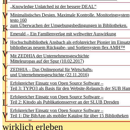
In der Ausgabe
06/2026
(August 20
„Knowledge Unlatched ist der bessere DEAL”
Was Hochschul­bibliotheken von i
Minimalistisches Design. Maximale Kontrolle. Monitoringsystem
testo 160
zum Überwachen der Umgebungsbedingungen in Bibliotheken.
Kinder in der digitalen Welt
Emerald – Ein Familienverlag mit weltweiter Auswirkung
Metadaten als Infrastruktur
Hochschulbibliothek Ansbach als erfolgreicher Pionier im Einsat
bibliothecas neuem Rückgabe- und Sortiersystem flex AMH™
Wenn Bots katalogisieren
Mit ZEDHIA der Unternehmensgeschichte
Mitteleuropas auf der Spur (10.02.2017)
Von Abschlusskleidern bis
ZEDHIA – Das Onlineportal für Wirtschafts-
und Unternehmensgeschichte (22.11.2016)
Geisterjagd-Ausrüstung in der
Erfolgreicher Einsatz von Open Source Software –
„Library of Things“ unterwegs
Teil 3: TYPO3 als Basis für den Website-Relaunch der SUB Ha
Erfolgreicher Einsatz von Open Source Software –
Lesen als Infrastrukturaufgabe
Teil 2: Kitodo als Publikationsserver an der SLUB Dresden
Erfolgreicher Einsatz von Open Source Software –
Wie Jugendliche Social Media
Teil 1: Die BibApp als mobiler Katalog für über 15 Bibliotheken
wirklich erleben