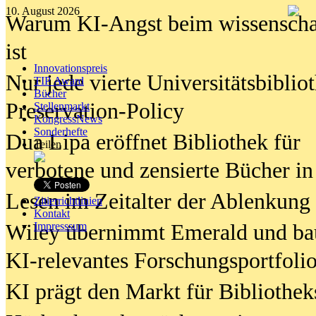
10. August 2026
Warum KI-Angst beim wissenschaft
ist
Innovationspreis
Nur jede vierte Universitätsbibliot
TIP Award
Bücher
Preservation-Policy
Stellenmarkt
KongressNews
Sonderhefte
Dua Lipa eröffnet Bibliothek für
Teilen
verbotene und zensierte Bücher in
Lesen im Zeitalter der Ablenkung
Zitierrichtlinien
Kontakt
Wiley übernimmt Emerald und ba
Impresssum
KI-relevantes Forschungsportfolio
KI prägt den Markt für Bibliothe