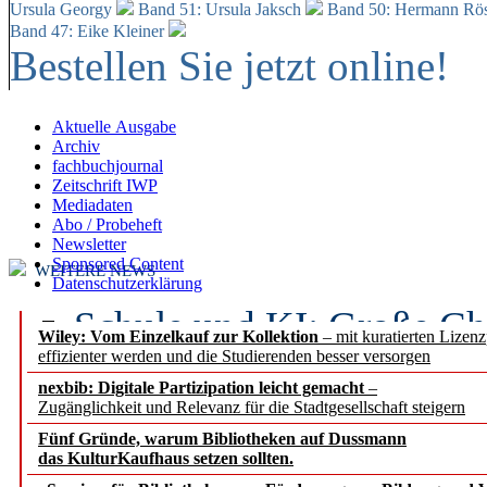
Ursula Georgy
Band 51: Ursula Jaksch
Band 50:
Hermann Rös
Band 47: Eike Kleiner
Bestellen Sie jetzt online!
Aktuelle Ausgabe
Archiv
fachbuchjournal
Zeitschrift IWP
Mediadaten
Abo / Probeheft
Newsletter
Sponsored Content
WEITERE NEWS
Datenschutzerklärung
Schule und KI: Große Ch
Wiley: Vom Einzelkauf zur Kollektion
– mit kuratierten Lizen
effizienter werden und die Studierenden besser versorgen
Voraussetzungen
nexbib: Digitale Partizipation leicht gemacht
–
Zugänglichkeit und Relevanz für die Stadtgesellschaft steigern
Erfolgreiches erstes Hal
Fünf Gründe, warum Bibliotheken auf Dussmann
Segment Research – Ausb
das KulturKaufhaus setzen sollten.