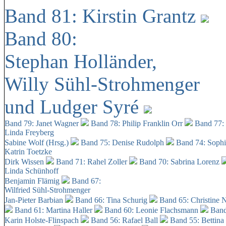
Band 81: Kirstin Grantz
Band 80:
Stephan Holländer,
Willy Sühl-Strohmenger
und Ludger Syré
Band 79: Janet Wagner
Band 78: Philip Franklin Orr
Band 77:
Linda Freyberg
Sabine Wolf (Hrsg.)
Band 75: Denise Rudolph
Band 74: Soph
Katrin Toetzke
Dirk Wissen
Band 71: Rahel Zoller
Band 70: Sabrina Lorenz
Linda Schünhoff
Benjamin Flämig
Band 67:
Wilfried Sühl-Strohmenger
Jan-Pieter Barbian
Band 66: Tina Schurig
Band 65: Christine 
Band 61: Martina Haller
Band 60:
Leonie Flachsmann
Band
Karin Holste-Flinspach
Band 56: Rafael Ball
Band 55: Bettina