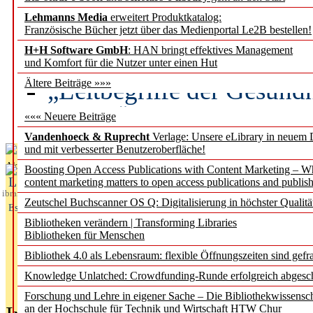
Lehmanns Media
erweitert Produktkatalog:
Künstliche Intelligenz a
Französische Bücher jetzt über das Medienportal Le2B bestellen!
besser zu verstehen
H+H Software GmbH
: HAN bringt effektives Management
und Komfort für die Nutzer unter einen Hut
„Leitbegriffe der Gesund
Ältere Beiträge »»»
des BIÖG erscheinen Ope
««« Neuere Beiträge
Vandenhoeck & Ruprecht
Verlage: Unsere eLibrary in neuem 
und mit verbesserter Benutzeroberfläche!
Aktuelles aus
Boosting Open Access Publications with Content Marketing – 
L
content marketing matters to open access publications and publish
ibrary
Zeutschel Buchscanner OS Q: Digitalisierung in höchster Qualitä
Essentials
Bibliotheken verändern | Transforming Libraries
Bibliotheken für Menschen
Bibliothek 4.0 als Lebensraum: flexible Öffnungszeiten sind gefra
Knowledge Unlatched: Crowdfunding-Runde erfolgreich abgesc
Forschung und Lehre in eigener Sache – Die Bibliothekwissensc
an der Hochschule für Technik und Wirtschaft HTW Chur