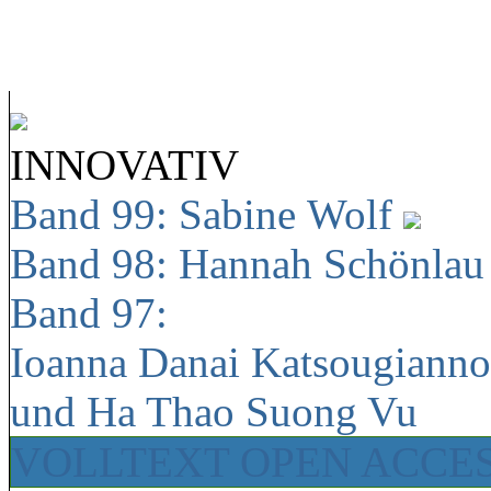
INNOVATIV
Band 99: Sabine Wolf
Band 98: Hannah Schönla
Band 97:
Ioanna Danai Katsougiann
und Ha Thao Suong Vu
VOLLTEXT OPEN ACCE