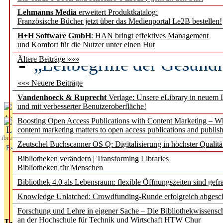
Lehmanns Media
erweitert Produktkatalog:
Künstliche Intelligenz a
Französische Bücher jetzt über das Medienportal Le2B bestellen!
besser zu verstehen
H+H Software GmbH
: HAN bringt effektives Management
und Komfort für die Nutzer unter einen Hut
„Leitbegriffe der Gesund
Ältere Beiträge »»»
des BIÖG erscheinen Ope
««« Neuere Beiträge
Vandenhoeck & Ruprecht
Verlage: Unsere eLibrary in neuem 
und mit verbesserter Benutzeroberfläche!
Aktuelles aus
Boosting Open Access Publications with Content Marketing – 
L
content marketing matters to open access publications and publish
ibrary
Zeutschel Buchscanner OS Q: Digitalisierung in höchster Qualitä
Essentials
Bibliotheken verändern | Transforming Libraries
Bibliotheken für Menschen
Bibliothek 4.0 als Lebensraum: flexible Öffnungszeiten sind gefra
Knowledge Unlatched: Crowdfunding-Runde erfolgreich abgesc
Forschung und Lehre in eigener Sache – Die Bibliothekwissensc
an der Hochschule für Technik und Wirtschaft HTW Chur