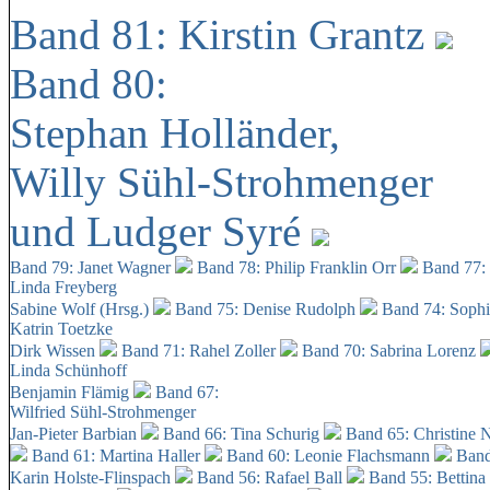
Band 81: Kirstin Grantz
Band 80:
Stephan Holländer,
Willy Sühl-Strohmenger
und Ludger Syré
Band 79: Janet Wagner
Band 78: Philip Franklin Orr
Band 77:
Linda Freyberg
Sabine Wolf (Hrsg.)
Band 75: Denise Rudolph
Band 74: Soph
Katrin Toetzke
Dirk Wissen
Band 71: Rahel Zoller
Band 70: Sabrina Lorenz
Linda Schünhoff
Benjamin Flämig
Band 67:
Wilfried Sühl-Strohmenger
Jan-Pieter Barbian
Band 66: Tina Schurig
Band 65: Christine 
Band 61: Martina Haller
Band 60:
Leonie Flachsmann
Band
Karin Holste-Flinspach
Band 56: Rafael Ball
Band 55: Bettina