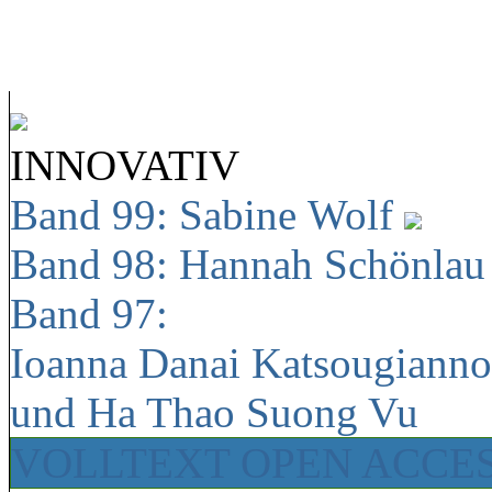
INNOVATIV
Band 99: Sabine Wolf
Band 98: Hannah Schönla
Band 97:
Ioanna Danai Katsougiann
und Ha Thao Suong Vu
VOLLTEXT OPEN ACCE