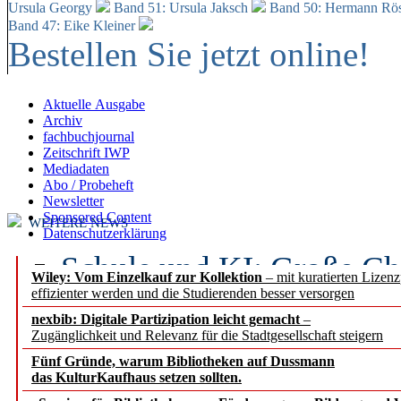
Ursula Georgy
Band 51: Ursula Jaksch
Band 50:
Hermann Rös
Band 47: Eike Kleiner
Bestellen Sie jetzt online!
Aktuelle Ausgabe
Archiv
fachbuchjournal
Zeitschrift IWP
Mediadaten
Abo / Probeheft
Newsletter
Sponsored Content
WEITERE NEWS
Datenschutzerklärung
Schule und KI: Große Ch
Wiley: Vom Einzelkauf zur Kollektion
– mit kuratierten Lizen
effizienter werden und die Studierenden besser versorgen
Voraussetzungen
nexbib: Digitale Partizipation leicht gemacht
–
Zugänglichkeit und Relevanz für die Stadtgesellschaft steigern
Erfolgreiches erstes Hal
Fünf Gründe, warum Bibliotheken auf Dussmann
Segment Research – Ausb
das KulturKaufhaus setzen sollten.