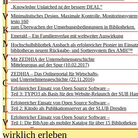
In der Ausgabe
06/2026
(August 20
„Knowledge Unlatched ist der bessere DEAL”
Was Hochschul­bibliotheken von i
Minimalistisches Design. Maximale Kontrolle. Monitoringsystem
testo 160
zum Überwachen der Umgebungsbedingungen in Bibliotheken.
Kinder in der digitalen Welt
Emerald – Ein Familienverlag mit weltweiter Auswirkung
Metadaten als Infrastruktur
Hochschulbibliothek Ansbach als erfolgreicher Pionier im Einsat
bibliothecas neuem Rückgabe- und Sortiersystem flex AMH™
Wenn Bots katalogisieren
Mit ZEDHIA der Unternehmensgeschichte
Mitteleuropas auf der Spur (10.02.2017)
Von Abschlusskleidern bis
ZEDHIA – Das Onlineportal für Wirtschafts-
und Unternehmensgeschichte (22.11.2016)
Geisterjagd-Ausrüstung in der
Erfolgreicher Einsatz von Open Source Software –
„Library of Things“ unterwegs
Teil 3: TYPO3 als Basis für den Website-Relaunch der SUB Ha
Erfolgreicher Einsatz von Open Source Software –
Lesen als Infrastrukturaufgabe
Teil 2: Kitodo als Publikationsserver an der SLUB Dresden
Erfolgreicher Einsatz von Open Source Software –
Wie Jugendliche Social Media
Teil 1: Die BibApp als mobiler Katalog für über 15 Bibliotheken
wirklich erleben