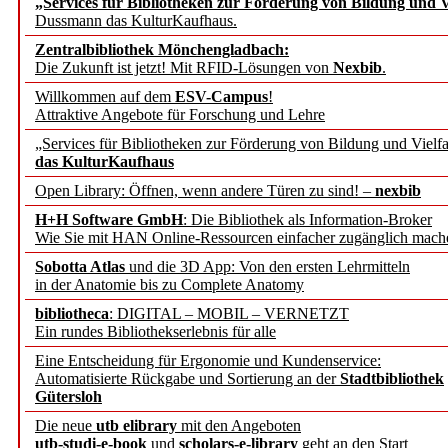
„Services für Bibliotheken zur Förderung von Bildung und Vi
angepasst
Dussmann das KulturKaufhaus.
Zentralbibliothek Mönchengladbach:
Wissenschaftskommunikati
Die Zukunft ist jetzt! Mit RFID-Lösungen von
Nexbib
.
Willkommen auf dem
ESV-Campus
!
konstruktiv!
Attraktive Angebote für Forschung und Lehre
„Services für Bibliotheken zur Förderung von Bildung und Vielfa
Mohr Siebeck übernimmt
das KulturKaufhaus
Open Library: Öffnen, wenn andere Türen zu sind! –
nexbib
und die Zeitschrift für 
H+H Software GmbH
: Die Bibliothek als Information-Broker
Wie Sie mit HAN Online-Ressourcen einfacher zugänglich mach
Francke Attempto
Sobotta Atlas
und die 3D App: Von den ersten Lehrmitteln
in der Anatomie bis zu Complete Anatomy
EBSCO Information Servic
bibliotheca
: DIGITAL – MOBIL – VERNETZT
Recherchefunktionen in
Ein rundes Bibliothekserlebnis für alle
Eine Entscheidung für Ergonomie und Kundenservice:
Automatisierte Rückgabe und Sortierung an der
Stadtbibliothek
Sorbisches Institut neu 
Gütersloh
Geschichte und kulturell
Die neue
utb elibrary
mit den Angeboten
utb-studi-e-book
und
scholars-e-library
geht an den Start