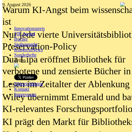
9. August 2026
Warum KI-Angst beim wissenschaft
ist
Innovationspreis
Nur jede vierte Universitätsbibliot
TIP Award
Bücher
Preservation-Policy
Stellenmarkt
KongressNews
Sonderhefte
Dua Lipa eröffnet Bibliothek für
Teilen
verbotene und zensierte Bücher in
Lesen im Zeitalter der Ablenkung
Zitierrichtlinien
Kontakt
Wiley übernimmt Emerald und ba
Impresssum
KI-relevantes Forschungsportfolio
KI prägt den Markt für Bibliothe