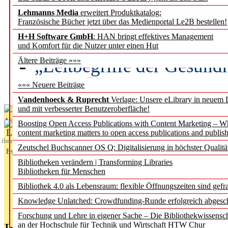
Lehmanns Media
erweitert Produktkatalog:
Künstliche Intelligenz a
Französische Bücher jetzt über das Medienportal Le2B bestellen!
besser zu verstehen
H+H Software GmbH
: HAN bringt effektives Management
und Komfort für die Nutzer unter einen Hut
„Leitbegriffe der Gesund
Ältere Beiträge »»»
des BIÖG erscheinen Ope
««« Neuere Beiträge
Vandenhoeck & Ruprecht
Verlage: Unsere eLibrary in neuem 
und mit verbesserter Benutzeroberfläche!
Aktuelles aus
Boosting Open Access Publications with Content Marketing – 
L
content marketing matters to open access publications and publish
ibrary
Zeutschel Buchscanner OS Q: Digitalisierung in höchster Qualitä
Essentials
Bibliotheken verändern | Transforming Libraries
Bibliotheken für Menschen
Bibliothek 4.0 als Lebensraum: flexible Öffnungszeiten sind gefra
Knowledge Unlatched: Crowdfunding-Runde erfolgreich abgesc
Forschung und Lehre in eigener Sache – Die Bibliothekwissensc
an der Hochschule für Technik und Wirtschaft HTW Chur