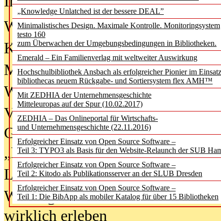
In der Ausgabe
06/2026
(August 20
„Knowledge Unlatched ist der bessere DEAL”
Was Hochschul­bibliotheken von i
Minimalistisches Design. Maximale Kontrolle. Monitoringsystem
testo 160
zum Überwachen der Umgebungsbedingungen in Bibliotheken.
Kinder in der digitalen Welt
Emerald – Ein Familienverlag mit weltweiter Auswirkung
Metadaten als Infrastruktur
Hochschulbibliothek Ansbach als erfolgreicher Pionier im Einsat
bibliothecas neuem Rückgabe- und Sortiersystem flex AMH™
Wenn Bots katalogisieren
Mit ZEDHIA der Unternehmensgeschichte
Mitteleuropas auf der Spur (10.02.2017)
Von Abschlusskleidern bis
ZEDHIA – Das Onlineportal für Wirtschafts-
und Unternehmensgeschichte (22.11.2016)
Geisterjagd-Ausrüstung in der
Erfolgreicher Einsatz von Open Source Software –
„Library of Things“ unterwegs
Teil 3: TYPO3 als Basis für den Website-Relaunch der SUB Ha
Erfolgreicher Einsatz von Open Source Software –
Lesen als Infrastrukturaufgabe
Teil 2: Kitodo als Publikationsserver an der SLUB Dresden
Erfolgreicher Einsatz von Open Source Software –
Wie Jugendliche Social Media
Teil 1: Die BibApp als mobiler Katalog für über 15 Bibliotheken
wirklich erleben