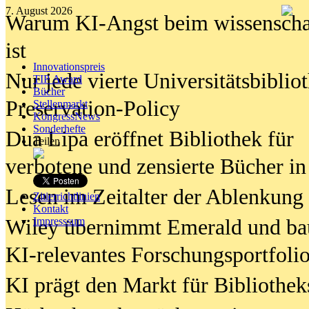
7. August 2026
Warum KI-Angst beim wissenschaft
ist
Innovationspreis
Nur jede vierte Universitätsbibliot
TIP Award
Bücher
Preservation-Policy
Stellenmarkt
KongressNews
Sonderhefte
Dua Lipa eröffnet Bibliothek für
Teilen
verbotene und zensierte Bücher in
Lesen im Zeitalter der Ablenkung
Zitierrichtlinien
Kontakt
Wiley übernimmt Emerald und ba
Impresssum
KI-relevantes Forschungsportfolio
KI prägt den Markt für Bibliothe