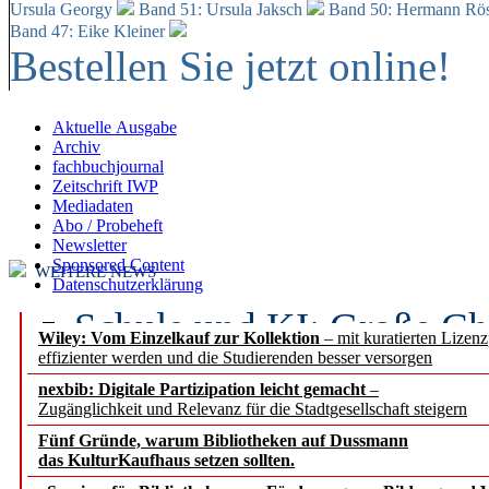
Ursula Georgy
Band 51: Ursula Jaksch
Band 50:
Hermann Rös
Band 47: Eike Kleiner
Bestellen Sie jetzt online!
Aktuelle Ausgabe
Archiv
fachbuchjournal
Zeitschrift IWP
Mediadaten
Abo / Probeheft
Newsletter
Sponsored Content
WEITERE NEWS
Datenschutzerklärung
Schule und KI: Große Ch
Wiley: Vom Einzelkauf zur Kollektion
– mit kuratierten Lizen
effizienter werden und die Studierenden besser versorgen
Voraussetzungen
nexbib: Digitale Partizipation leicht gemacht
–
Zugänglichkeit und Relevanz für die Stadtgesellschaft steigern
Erfolgreiches erstes Hal
Fünf Gründe, warum Bibliotheken auf Dussmann
Segment Research – Ausb
das KulturKaufhaus setzen sollten.