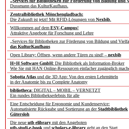
„Services für Bibliotheken zur Förderung von Bildung und Vi
angepasst
Dussmann das KulturKaufhaus.
Zentralbibliothek Mönchengladbach:
Wissenschaftskommunikati
Die Zukunft ist jetzt! Mit RFID-Lösungen von
Nexbib
.
Willkommen auf dem
ESV-Campus
!
konstruktiv!
Attraktive Angebote für Forschung und Lehre
„Services für Bibliotheken zur Förderung von Bildung und Vielfa
Mohr Siebeck übernimmt
das KulturKaufhaus
Open Library: Öffnen, wenn andere Türen zu sind! –
nexbib
und die Zeitschrift für 
H+H Software GmbH
: Die Bibliothek als Information-Broker
Wie Sie mit HAN Online-Ressourcen einfacher zugänglich mach
Francke Attempto
Sobotta Atlas
und die 3D App: Von den ersten Lehrmitteln
in der Anatomie bis zu Complete Anatomy
EBSCO Information Servic
bibliotheca
: DIGITAL – MOBIL – VERNETZT
Recherchefunktionen in
Ein rundes Bibliothekserlebnis für alle
Eine Entscheidung für Ergonomie und Kundenservice:
Automatisierte Rückgabe und Sortierung an der
Stadtbibliothek
Sorbisches Institut neu 
Gütersloh
Geschichte und kulturell
Die neue
utb elibrary
mit den Angeboten
utb-studi-e-book
und
scholars-e-library
geht an den Start