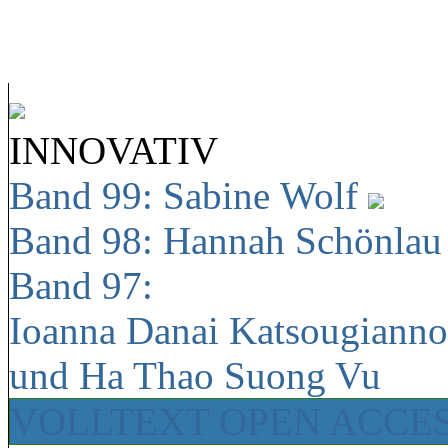
INNOVATIV
Band 99: Sabine Wolf
Band 98: Hannah Schönla
Band 97:
Ioanna Danai Katsougiann
und Ha Thao Suong Vu
VOLLTEXT OPEN ACCE