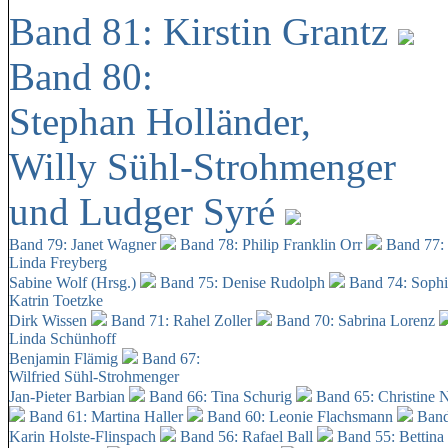
Band 81: Kirstin Grantz
Band 80:
Stephan Holländer,
Willy Sühl-Strohmenger
und Ludger Syré
Band 79: Janet Wagner
Band 78: Philip Franklin Orr
Band 77:
Linda Freyberg
Sabine Wolf (Hrsg.)
Band 75: Denise Rudolph
Band 74: Soph
Katrin Toetzke
Dirk Wissen
Band 71: Rahel Zoller
Band 70: Sabrina Lorenz
Linda Schünhoff
Benjamin Flämig
Band 67:
Wilfried Sühl-Strohmenger
Jan-Pieter Barbian
Band 66: Tina Schurig
Band 65: Christine 
Band 61: Martina Haller
Band 60:
Leonie Flachsmann
Band
Karin Holste-Flinspach
Band 56: Rafael Ball
Band 55: Bettina