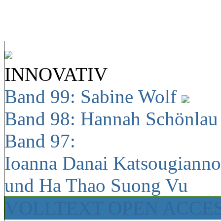
INNOVATIV
Band 99: Sabine Wolf
Band 98: Hannah Schönla
Band 97:
Ioanna Danai Katsougiann
und Ha Thao Suong Vu
VOLLTEXT OPEN ACCE