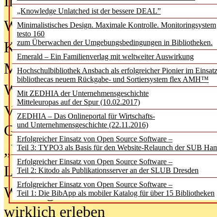
In der Ausgabe
06/2026
(August 20
„Knowledge Unlatched ist der bessere DEAL”
Was Hochschul­bibliotheken von i
Minimalistisches Design. Maximale Kontrolle. Monitoringsystem
testo 160
zum Überwachen der Umgebungsbedingungen in Bibliotheken.
Kinder in der digitalen Welt
Emerald – Ein Familienverlag mit weltweiter Auswirkung
Metadaten als Infrastruktur
Hochschulbibliothek Ansbach als erfolgreicher Pionier im Einsat
bibliothecas neuem Rückgabe- und Sortiersystem flex AMH™
Wenn Bots katalogisieren
Mit ZEDHIA der Unternehmensgeschichte
Mitteleuropas auf der Spur (10.02.2017)
Von Abschlusskleidern bis
ZEDHIA – Das Onlineportal für Wirtschafts-
und Unternehmensgeschichte (22.11.2016)
Geisterjagd-Ausrüstung in der
Erfolgreicher Einsatz von Open Source Software –
„Library of Things“ unterwegs
Teil 3: TYPO3 als Basis für den Website-Relaunch der SUB Ha
Erfolgreicher Einsatz von Open Source Software –
Lesen als Infrastrukturaufgabe
Teil 2: Kitodo als Publikationsserver an der SLUB Dresden
Erfolgreicher Einsatz von Open Source Software –
Wie Jugendliche Social Media
Teil 1: Die BibApp als mobiler Katalog für über 15 Bibliotheken
wirklich erleben