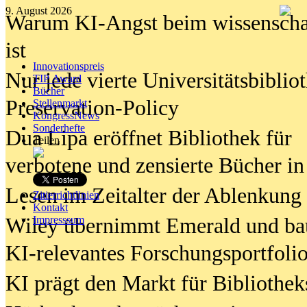
9. August 2026
Warum KI-Angst beim wissenschaft
ist
Innovationspreis
Nur jede vierte Universitätsbibliot
TIP Award
Bücher
Preservation-Policy
Stellenmarkt
KongressNews
Sonderhefte
Dua Lipa eröffnet Bibliothek für
Teilen
verbotene und zensierte Bücher in
Lesen im Zeitalter der Ablenkung
Zitierrichtlinien
Kontakt
Wiley übernimmt Emerald und ba
Impresssum
KI-relevantes Forschungsportfolio
KI prägt den Markt für Bibliothe