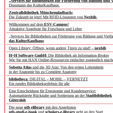
„Services für Bibliotheken zur Förderung von Bildung und Vi
angepasst
Dussmann das KulturKaufhaus.
Zentralbibliothek Mönchengladbach:
Wissenschaftskommunikati
Die Zukunft ist jetzt! Mit RFID-Lösungen von
Nexbib
.
Willkommen auf dem
ESV-Campus
!
konstruktiv!
Attraktive Angebote für Forschung und Lehre
„Services für Bibliotheken zur Förderung von Bildung und Vielfa
Mohr Siebeck übernimmt
das KulturKaufhaus
Open Library: Öffnen, wenn andere Türen zu sind! –
nexbib
und die Zeitschrift für 
H+H Software GmbH
: Die Bibliothek als Information-Broker
Wie Sie mit HAN Online-Ressourcen einfacher zugänglich mach
Francke Attempto
Sobotta Atlas
und die 3D App: Von den ersten Lehrmitteln
in der Anatomie bis zu Complete Anatomy
EBSCO Information Servic
bibliotheca
: DIGITAL – MOBIL – VERNETZT
Recherchefunktionen in
Ein rundes Bibliothekserlebnis für alle
Eine Entscheidung für Ergonomie und Kundenservice:
Automatisierte Rückgabe und Sortierung an der
Stadtbibliothek
Sorbisches Institut neu 
Gütersloh
Geschichte und kulturell
Die neue
utb elibrary
mit den Angeboten
utb-studi-e-book
und
scholars-e-library
geht an den Start