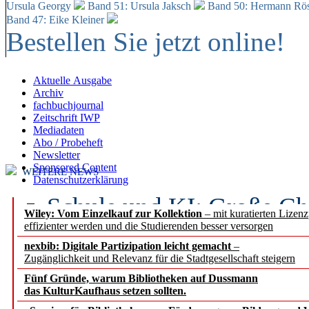
Ursula Georgy
Band 51: Ursula Jaksch
Band 50:
Hermann Rös
Band 47: Eike Kleiner
Bestellen Sie jetzt online!
Aktuelle Ausgabe
Archiv
fachbuchjournal
Zeitschrift IWP
Mediadaten
Abo / Probeheft
Newsletter
Sponsored Content
WEITERE NEWS
Datenschutzerklärung
Schule und KI: Große Ch
Wiley: Vom Einzelkauf zur Kollektion
– mit kuratierten Lizen
effizienter werden und die Studierenden besser versorgen
Voraussetzungen
nexbib: Digitale Partizipation leicht gemacht
–
Zugänglichkeit und Relevanz für die Stadtgesellschaft steigern
Erfolgreiches erstes Hal
Fünf Gründe, warum Bibliotheken auf Dussmann
Segment Research – Ausb
das KulturKaufhaus setzen sollten.