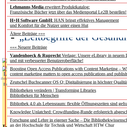
Lehmanns Media
erweitert Produktkatalog:
Künstliche Intelligenz a
Französische Bücher jetzt über das Medienportal Le2B bestellen!
besser zu verstehen
H+H Software GmbH
: HAN bringt effektives Management
und Komfort für die Nutzer unter einen Hut
„Leitbegriffe der Gesund
Ältere Beiträge »»»
des BIÖG erscheinen Ope
««« Neuere Beiträge
Vandenhoeck & Ruprecht
Verlage: Unsere eLibrary in neuem 
und mit verbesserter Benutzeroberfläche!
Aktuelles aus
Boosting Open Access Publications with Content Marketing – 
L
content marketing matters to open access publications and publish
ibrary
Zeutschel Buchscanner OS Q: Digitalisierung in höchster Qualitä
Essentials
Bibliotheken verändern | Transforming Libraries
Bibliotheken für Menschen
Bibliothek 4.0 als Lebensraum: flexible Öffnungszeiten sind gefra
Knowledge Unlatched: Crowdfunding-Runde erfolgreich abgesc
Forschung und Lehre in eigener Sache – Die Bibliothekwissensc
an der Hochschule für Technik und Wirtschaft HTW Chur