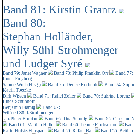
Band 81: Kirstin Grantz
Band 80:
Stephan Holländer,
Willy Sühl-Strohmenger
und Ludger Syré
Band 79: Janet Wagner
Band 78: Philip Franklin Orr
Band 77:
Linda Freyberg
Sabine Wolf (Hrsg.)
Band 75: Denise Rudolph
Band 74: Soph
Katrin Toetzke
Dirk Wissen
Band 71: Rahel Zoller
Band 70: Sabrina Lorenz
Linda Schünhoff
Benjamin Flämig
Band 67:
Wilfried Sühl-Strohmenger
Jan-Pieter Barbian
Band 66: Tina Schurig
Band 65: Christine 
Band 61: Martina Haller
Band 60:
Leonie Flachsmann
Band
Karin Holste-Flinspach
Band 56: Rafael Ball
Band 55: Bettina