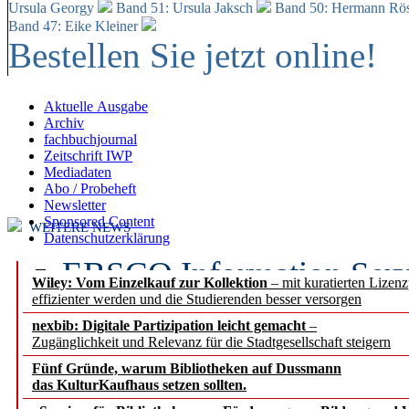
Ursula Georgy
Band 51: Ursula Jaksch
Band 50:
Hermann Rös
Band 47: Eike Kleiner
Bestellen Sie jetzt online!
Aktuelle Ausgabe
Archiv
fachbuchjournal
Zeitschrift IWP
Mediadaten
Abo / Probeheft
Newsletter
Sponsored Content
WEITERE NEWS
Datenschutzerklärung
EBSCO Information Servic
Wiley: Vom Einzelkauf zur Kollektion
– mit kuratierten Lizen
effizienter werden und die Studierenden besser versorgen
Recherchefunktionen in
nexbib: Digitale Partizipation leicht gemacht
–
Zugänglichkeit und Relevanz für die Stadtgesellschaft steigern
Sorbisches Institut neu 
Fünf Gründe, warum Bibliotheken auf Dussmann
Geschichte und kulturell
das KulturKaufhaus setzen sollten.