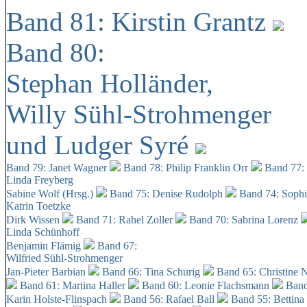
Band 81: Kirstin Grantz
Band 80:
Stephan Holländer,
Willy Sühl-Strohmenger
und Ludger Syré
Band 79: Janet Wagner
Band 78: Philip Franklin Orr
Band 77:
Linda Freyberg
Sabine Wolf (Hrsg.)
Band 75: Denise Rudolph
Band 74: Soph
Katrin Toetzke
Dirk Wissen
Band 71: Rahel Zoller
Band 70: Sabrina Lorenz
Linda Schünhoff
Benjamin Flämig
Band 67:
Wilfried Sühl-Strohmenger
Jan-Pieter Barbian
Band 66: Tina Schurig
Band 65: Christine 
Band 61: Martina Haller
Band 60:
Leonie Flachsmann
Band
Karin Holste-Flinspach
Band 56: Rafael Ball
Band 55: Bettina