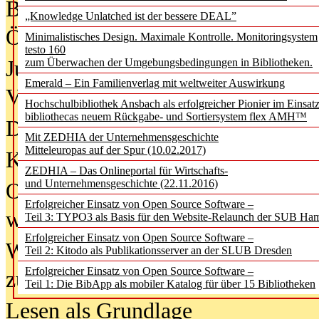
Bürgerforum fordert mehr Medienb
„Knowledge Unlatched ist der bessere DEAL”
Öffentlichkeit
Minimalistisches Design. Maximale Kontrolle. Monitoringsystem
testo 160
Jugendliche wollen besseren Schut
zum Überwachen der Umgebungsbedingungen in Bibliotheken.
Emerald – Ein Familienverlag mit weltweiter Auswirkung
Verbote
Hochschulbibliothek Ansbach als erfolgreicher Pionier im Einsat
bibliothecas neuem Rückgabe- und Sortiersystem flex AMH™
Digitale Langzeit­archi­vierung br
Mit ZEDHIA der Unternehmensgeschichte
Mitteleuropas auf der Spur (10.02.2017)
KI-Chatbots werden Teil der wiss
ZEDHIA – Das Onlineportal für Wirtschafts-
und Unternehmensgeschichte (22.11.2016)
Offene Infrastrukturen für
Erfolgreicher Einsatz von Open Source Software –
wissenschaftliche Informationssy
Teil 3: TYPO3 als Basis für den Website-Relaunch der SUB Ha
Erfolgreicher Einsatz von Open Source Software –
Warum die Debatte über KI-Texte
Teil 2: Kitodo als Publikationsserver an der SLUB Dresden
Erfolgreicher Einsatz von Open Source Software –
zu kurz greift
Teil 1: Die BibApp als mobiler Katalog für über 15 Bibliotheken
Lesen als Grundlage