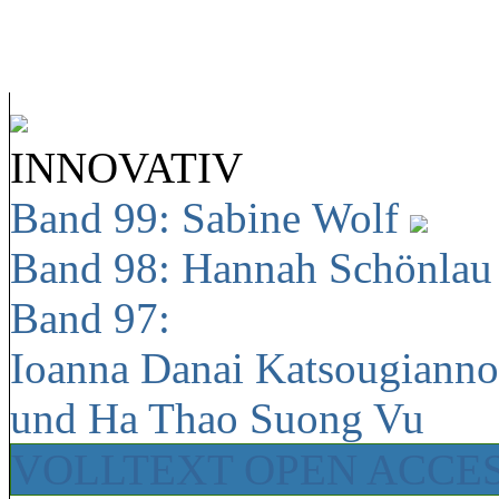
INNOVATIV
Band 99: Sabine Wolf
Band 98: Hannah Schönla
Band 97:
Ioanna Danai Katsougiann
und Ha Thao Suong Vu
VOLLTEXT OPEN ACCE