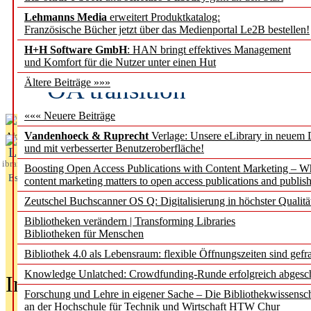
Lehmanns Media
erweitert Produktkatalog:
Fifth Open Access Repor
Französische Bücher jetzt über das Medienportal Le2B bestellen!
H+H Software GmbH
: HAN bringt effektives Management
transformative agreements
und Komfort für die Nutzer unter einen Hut
OA transition
Ältere Beiträge »»»
««« Neuere Beiträge
Vandenhoeck & Ruprecht
Verlage: Unsere eLibrary in neuem 
Aktuelles aus
und mit verbesserter Benutzeroberfläche!
L
ibrary
Boosting Open Access Publications with Content Marketing – 
Essentials
content marketing matters to open access publications and publish
Zeutschel Buchscanner OS Q: Digitalisierung in höchster Qualitä
Bibliotheken verändern | Transforming Libraries
Bibliotheken für Menschen
Bibliothek 4.0 als Lebensraum: flexible Öffnungszeiten sind gefra
Knowledge Unlatched: Crowdfunding-Runde erfolgreich abgesc
In der Ausgabe
05/2026
(Juni/Juli
Forschung und Lehre in eigener Sache – Die Bibliothekwissensc
an der Hochschule für Technik und Wirtschaft HTW Chur