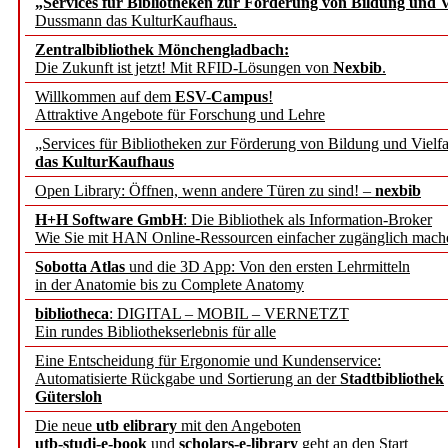
„Services für Bibliotheken zur Förderung von Bildung und Vi
Dussmann das KulturKaufhaus.
Künstliche Intelligenz a
Zentralbibliothek Mönchengladbach:
besser zu verstehen
Die Zukunft ist jetzt! Mit RFID-Lösungen von
Nexbib
.
Willkommen auf dem
ESV-Campus
!
Attraktive Angebote für Forschung und Lehre
„Leitbegriffe der Gesund
„Services für Bibliotheken zur Förderung von Bildung und Vielfa
des BIÖG erscheinen Ope
das KulturKaufhaus
Open Library: Öffnen, wenn andere Türen zu sind! –
nexbib
Forschungsdateninfrastru
H+H Software GmbH
: Die Bibliothek als Information-Broker
Wie Sie mit HAN Online-Ressourcen einfacher zugänglich mach
jedem Experiment
Sobotta Atlas
und die 3D App: Von den ersten Lehrmitteln
in der Anatomie bis zu Complete Anatomy
DFG setzt Förderung des
bibliotheca
: DIGITAL – MOBIL – VERNETZT
Ein rundes Bibliothekserlebnis für alle
FAIRmat fort
Eine Entscheidung für Ergonomie und Kundenservice:
Automatisierte Rückgabe und Sortierung an der
Stadtbibliothek
Bayerns digitale Schatzk
Gütersloh
Die neue
utb elibrary
mit den Angeboten
Schulwandbilder aus Wür
utb-studi-e-book
und
scholars-e-library
geht an den Start