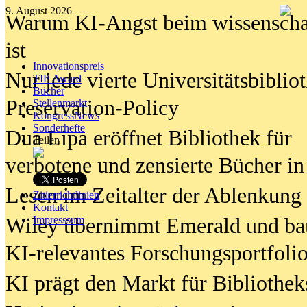
9. August 2026
Warum KI-Angst beim wissenschaft
ist
Innovationspreis
Nur jede vierte Universitätsbibliot
TIP Award
Bücher
Preservation-Policy
Stellenmarkt
KongressNews
Sonderhefte
Dua Lipa eröffnet Bibliothek für
Teilen
verbotene und zensierte Bücher in
Lesen im Zeitalter der Ablenkung
Zitierrichtlinien
Kontakt
Wiley übernimmt Emerald und ba
Impresssum
KI-relevantes Forschungsportfolio
KI prägt den Markt für Bibliothe