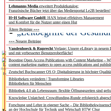
Lehmanns Media
erweitert Produktkatalog:
Künstliche Intelligenz a
Französische Bücher jetzt über das Medienportal Le2B bestellen!
besser zu verstehen
H+H Software GmbH
: HAN bringt effektives Management
und Komfort für die Nutzer unter einen Hut
„Leitbegriffe der Gesund
Ältere Beiträge »»»
des BIÖG erscheinen Ope
««« Neuere Beiträge
Vandenhoeck & Ruprecht
Verlage: Unsere eLibrary in neuem 
und mit verbesserter Benutzeroberfläche!
Aktuelles aus
Boosting Open Access Publications with Content Marketing – 
L
content marketing matters to open access publications and publish
ibrary
Zeutschel Buchscanner OS Q: Digitalisierung in höchster Qualitä
Essentials
Bibliotheken verändern | Transforming Libraries
Bibliotheken für Menschen
Bibliothek 4.0 als Lebensraum: flexible Öffnungszeiten sind gefra
Knowledge Unlatched: Crowdfunding-Runde erfolgreich abgesc
Forschung und Lehre in eigener Sache – Die Bibliothekwissensc
an der Hochschule für Technik und Wirtschaft HTW Chur