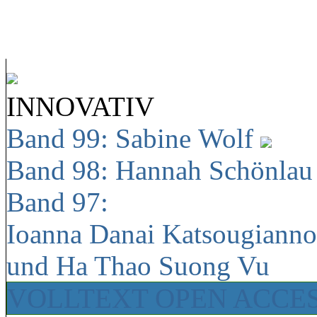
INNOVATIV
Band 99: Sabine Wolf
Band 98: Hannah Schönla
Band 97:
Ioanna Danai Katsougiann
und Ha Thao Suong Vu
VOLLTEXT OPEN ACCE