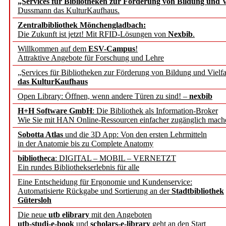
„Services für Bibliotheken zur Förderung von Bildung und Vi
angepasst
Dussmann das KulturKaufhaus.
Zentralbibliothek Mönchengladbach:
Wissenschaftskommunikati
Die Zukunft ist jetzt! Mit RFID-Lösungen von
Nexbib
.
Willkommen auf dem
ESV-Campus
!
konstruktiv!
Attraktive Angebote für Forschung und Lehre
„Services für Bibliotheken zur Förderung von Bildung und Vielfa
Mohr Siebeck übernimmt
das KulturKaufhaus
Open Library: Öffnen, wenn andere Türen zu sind! –
nexbib
und die Zeitschrift für 
H+H Software GmbH
: Die Bibliothek als Information-Broker
Wie Sie mit HAN Online-Ressourcen einfacher zugänglich mach
Francke Attempto
Sobotta Atlas
und die 3D App: Von den ersten Lehrmitteln
in der Anatomie bis zu Complete Anatomy
EBSCO Information Servic
bibliotheca
: DIGITAL – MOBIL – VERNETZT
Recherchefunktionen in
Ein rundes Bibliothekserlebnis für alle
Eine Entscheidung für Ergonomie und Kundenservice:
Automatisierte Rückgabe und Sortierung an der
Stadtbibliothek
Sorbisches Institut neu 
Gütersloh
Geschichte und kulturell
Die neue
utb elibrary
mit den Angeboten
utb-studi-e-book
und
scholars-e-library
geht an den Start