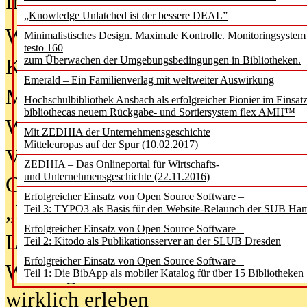
In der Ausgabe
06/2026
(August 20
„Knowledge Unlatched ist der bessere DEAL”
Was Hochschul­bibliotheken von i
Minimalistisches Design. Maximale Kontrolle. Monitoringsystem
testo 160
zum Überwachen der Umgebungsbedingungen in Bibliotheken.
Kinder in der digitalen Welt
Emerald – Ein Familienverlag mit weltweiter Auswirkung
Metadaten als Infrastruktur
Hochschulbibliothek Ansbach als erfolgreicher Pionier im Einsat
bibliothecas neuem Rückgabe- und Sortiersystem flex AMH™
Wenn Bots katalogisieren
Mit ZEDHIA der Unternehmensgeschichte
Mitteleuropas auf der Spur (10.02.2017)
Von Abschlusskleidern bis
ZEDHIA – Das Onlineportal für Wirtschafts-
und Unternehmensgeschichte (22.11.2016)
Geisterjagd-Ausrüstung in der
Erfolgreicher Einsatz von Open Source Software –
„Library of Things“ unterwegs
Teil 3: TYPO3 als Basis für den Website-Relaunch der SUB Ha
Erfolgreicher Einsatz von Open Source Software –
Lesen als Infrastrukturaufgabe
Teil 2: Kitodo als Publikationsserver an der SLUB Dresden
Erfolgreicher Einsatz von Open Source Software –
Wie Jugendliche Social Media
Teil 1: Die BibApp als mobiler Katalog für über 15 Bibliotheken
wirklich erleben