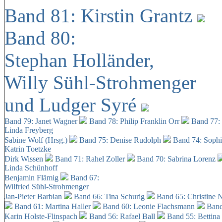
Band 81: Kirstin Grantz
Band 80:
Stephan Holländer,
Willy Sühl-Strohmenger
und Ludger Syré
Band 79: Janet Wagner
Band 78: Philip Franklin Orr
Band 77:
Linda Freyberg
Sabine Wolf (Hrsg.)
Band 75: Denise Rudolph
Band 74: Soph
Katrin Toetzke
Dirk Wissen
Band 71: Rahel Zoller
Band 70: Sabrina Lorenz
Linda Schünhoff
Benjamin Flämig
Band 67:
Wilfried Sühl-Strohmenger
Jan-Pieter Barbian
Band 66: Tina Schurig
Band 65: Christine 
Band 61: Martina Haller
Band 60:
Leonie Flachsmann
Band
Karin Holste-Flinspach
Band 56: Rafael Ball
Band 55: Bettina