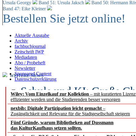
Ursula Georgy
Band 51: Ursula Jaksch
Band 50:
Hermann Rös
Band 47: Eike Kleiner
Bestellen Sie jetzt online!
Aktuelle Ausgabe
Archiv
fachbuchjournal
Zeitschrift IWP
Mediadaten
Abo / Probeheft
Newsletter
Sponsored Content
WEITERE NEWS
Datenschutzerklärung
Schule und KI: Große Ch
Wiley: Vom Einzelkauf zur Kollektion
– mit kuratierten Lizen
effizienter werden und die Studierenden besser versorgen
Voraussetzungen
nexbib: Digitale Partizipation leicht gemacht
–
Zugänglichkeit und Relevanz für die Stadtgesellschaft steigern
Erfolgreiches erstes Hal
Fünf Gründe, warum Bibliotheken auf Dussmann
Segment Research – Ausb
das KulturKaufhaus setzen sollten.