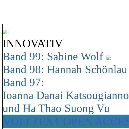
INNOVATIV
Band 99: Sabine Wolf
Band 98: Hannah Schönla
Band 97:
Ioanna Danai Katsougiann
und Ha Thao Suong Vu
VOLLTEXT OPEN ACCE