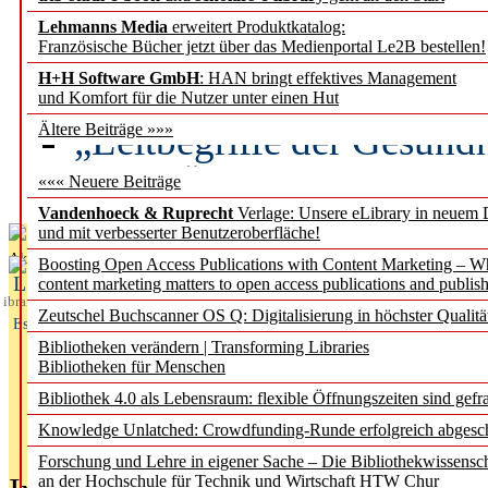
Lehmanns Media
erweitert Produktkatalog:
Künstliche Intelligenz a
Französische Bücher jetzt über das Medienportal Le2B bestellen!
besser zu verstehen
H+H Software GmbH
: HAN bringt effektives Management
und Komfort für die Nutzer unter einen Hut
„Leitbegriffe der Gesund
Ältere Beiträge »»»
des BIÖG erscheinen Ope
««« Neuere Beiträge
Vandenhoeck & Ruprecht
Verlage: Unsere eLibrary in neuem 
und mit verbesserter Benutzeroberfläche!
Aktuelles aus
Boosting Open Access Publications with Content Marketing – 
L
content marketing matters to open access publications and publish
ibrary
Zeutschel Buchscanner OS Q: Digitalisierung in höchster Qualitä
Essentials
Bibliotheken verändern | Transforming Libraries
Bibliotheken für Menschen
Bibliothek 4.0 als Lebensraum: flexible Öffnungszeiten sind gefra
Knowledge Unlatched: Crowdfunding-Runde erfolgreich abgesc
Forschung und Lehre in eigener Sache – Die Bibliothekwissensc
an der Hochschule für Technik und Wirtschaft HTW Chur