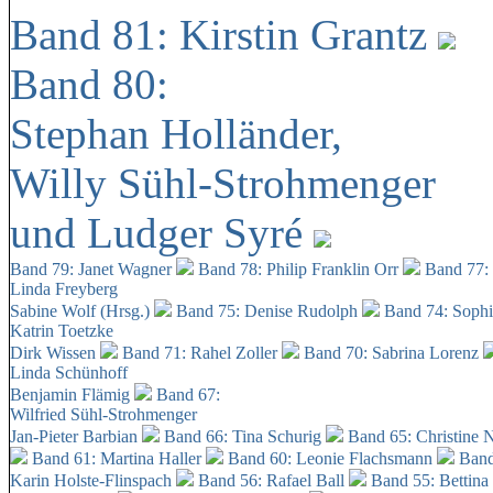
Band 81: Kirstin Grantz
Band 80:
Stephan Holländer,
Willy Sühl-Strohmenger
und Ludger Syré
Band 79: Janet Wagner
Band 78: Philip Franklin Orr
Band 77:
Linda Freyberg
Sabine Wolf (Hrsg.)
Band 75: Denise Rudolph
Band 74: Soph
Katrin Toetzke
Dirk Wissen
Band 71: Rahel Zoller
Band 70: Sabrina Lorenz
Linda Schünhoff
Benjamin Flämig
Band 67:
Wilfried Sühl-Strohmenger
Jan-Pieter Barbian
Band 66: Tina Schurig
Band 65: Christine 
Band 61: Martina Haller
Band 60:
Leonie Flachsmann
Band
Karin Holste-Flinspach
Band 56: Rafael Ball
Band 55: Bettina