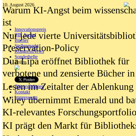
10. August 2026
Warum KI-Angst beim wissenschaft
ist
Innovationspreis
Nur jede vierte Universitätsbibliot
TIP Award
Bücher
Preservation-Policy
Stellenmarkt
KongressNews
Sonderhefte
Dua Lipa eröffnet Bibliothek für
Teilen
verbotene und zensierte Bücher in
Lesen im Zeitalter der Ablenkung
Zitierrichtlinien
Kontakt
Wiley übernimmt Emerald und ba
Impresssum
KI-relevantes Forschungsportfolio
KI prägt den Markt für Bibliothe