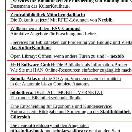
„Services für Bibliotheken zur Förderung von Bildung und Vi
angepasst
Dussmann das KulturKaufhaus.
Zentralbibliothek Mönchengladbach:
Wissenschaftskommunikati
Die Zukunft ist jetzt! Mit RFID-Lösungen von
Nexbib
.
Willkommen auf dem
ESV-Campus
!
konstruktiv!
Attraktive Angebote für Forschung und Lehre
„Services für Bibliotheken zur Förderung von Bildung und Vielfa
Mohr Siebeck übernimmt
das KulturKaufhaus
Open Library: Öffnen, wenn andere Türen zu sind! –
nexbib
und die Zeitschrift für 
H+H Software GmbH
: Die Bibliothek als Information-Broker
Wie Sie mit HAN Online-Ressourcen einfacher zugänglich mach
Francke Attempto
Sobotta Atlas
und die 3D App: Von den ersten Lehrmitteln
in der Anatomie bis zu Complete Anatomy
EBSCO Information Servic
bibliotheca
: DIGITAL – MOBIL – VERNETZT
Recherchefunktionen in
Ein rundes Bibliothekserlebnis für alle
Eine Entscheidung für Ergonomie und Kundenservice:
Automatisierte Rückgabe und Sortierung an der
Stadtbibliothek
Sorbisches Institut neu 
Gütersloh
Geschichte und kulturell
Die neue
utb elibrary
mit den Angeboten
utb-studi-e-book
und
scholars-e-library
geht an den Start