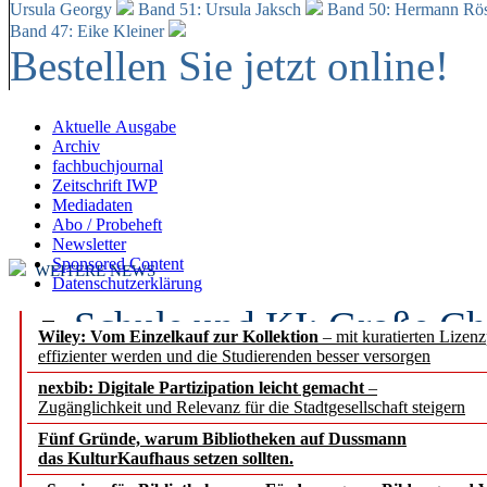
Ursula Georgy
Band 51: Ursula Jaksch
Band 50:
Hermann Rös
Band 47: Eike Kleiner
Bestellen Sie jetzt online!
Aktuelle Ausgabe
Archiv
fachbuchjournal
Zeitschrift IWP
Mediadaten
Abo / Probeheft
Newsletter
Sponsored Content
WEITERE NEWS
Datenschutzerklärung
Schule und KI: Große Ch
Wiley: Vom Einzelkauf zur Kollektion
– mit kuratierten Lizen
effizienter werden und die Studierenden besser versorgen
Voraussetzungen
nexbib: Digitale Partizipation leicht gemacht
–
Zugänglichkeit und Relevanz für die Stadtgesellschaft steigern
Erfolgreiches erstes Hal
Fünf Gründe, warum Bibliotheken auf Dussmann
Segment Research – Ausb
das KulturKaufhaus setzen sollten.