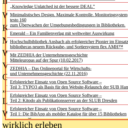
In der Ausgabe
06/2026
(August 20
„Knowledge Unlatched ist der bessere DEAL”
Was Hochschul­bibliotheken von i
Minimalistisches Design. Maximale Kontrolle. Monitoringsystem
testo 160
zum Überwachen der Umgebungsbedingungen in Bibliotheken.
Kinder in der digitalen Welt
Emerald – Ein Familienverlag mit weltweiter Auswirkung
Metadaten als Infrastruktur
Hochschulbibliothek Ansbach als erfolgreicher Pionier im Einsat
bibliothecas neuem Rückgabe- und Sortiersystem flex AMH™
Wenn Bots katalogisieren
Mit ZEDHIA der Unternehmensgeschichte
Mitteleuropas auf der Spur (10.02.2017)
Von Abschlusskleidern bis
ZEDHIA – Das Onlineportal für Wirtschafts-
und Unternehmensgeschichte (22.11.2016)
Geisterjagd-Ausrüstung in der
Erfolgreicher Einsatz von Open Source Software –
„Library of Things“ unterwegs
Teil 3: TYPO3 als Basis für den Website-Relaunch der SUB Ha
Erfolgreicher Einsatz von Open Source Software –
Lesen als Infrastrukturaufgabe
Teil 2: Kitodo als Publikationsserver an der SLUB Dresden
Erfolgreicher Einsatz von Open Source Software –
Wie Jugendliche Social Media
Teil 1: Die BibApp als mobiler Katalog für über 15 Bibliotheken
wirklich erleben