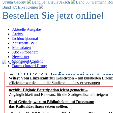
Ursula Georgy
Band 51: Ursula Jaksch
Band 50:
Hermann Rös
Band 47: Eike Kleiner
Bestellen Sie jetzt online!
Aktuelle Ausgabe
Archiv
fachbuchjournal
Zeitschrift IWP
Mediadaten
Abo / Probeheft
Newsletter
Sponsored Content
WEITERE NEWS
Datenschutzerklärung
EBSCO Information Servic
Wiley: Vom Einzelkauf zur Kollektion
– mit kuratierten Lizen
effizienter werden und die Studierenden besser versorgen
Recherchefunktionen in
nexbib: Digitale Partizipation leicht gemacht
–
Zugänglichkeit und Relevanz für die Stadtgesellschaft steigern
Sorbisches Institut neu 
Fünf Gründe, warum Bibliotheken auf Dussmann
Geschichte und kulturell
das KulturKaufhaus setzen sollten.