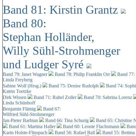
Band 81: Kirstin Grantz
Band 80:
Stephan Holländer,
Willy Sühl-Strohmenger
und Ludger Syré
Band 79: Janet Wagner
Band 78: Philip Franklin Orr
Band 77:
Linda Freyberg
Sabine Wolf (Hrsg.)
Band 75: Denise Rudolph
Band 74: Soph
Katrin Toetzke
Dirk Wissen
Band 71: Rahel Zoller
Band 70: Sabrina Lorenz
Linda Schünhoff
Benjamin Flämig
Band 67:
Wilfried Sühl-Strohmenger
Jan-Pieter Barbian
Band 66: Tina Schurig
Band 65: Christine 
Band 61: Martina Haller
Band 60:
Leonie Flachsmann
Band
Karin Holste-Flinspach
Band 56: Rafael Ball
Band 55: Bettina