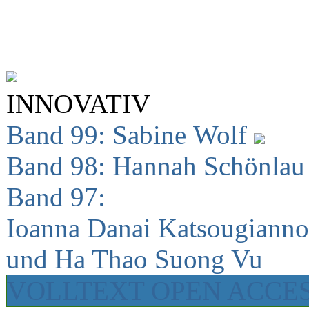
INNOVATIV
Band 99: Sabine Wolf
Band 98: Hannah Schönla
Band 97:
Ioanna Danai Katsougiann
und Ha Thao Suong Vu
VOLLTEXT OPEN ACCE