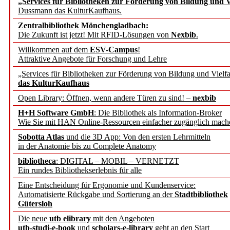
„Services für Bibliotheken zur Förderung von Bildung und Vi
Dussmann das KulturKaufhaus.
Künstliche Intelligenz a
Zentralbibliothek Mönchengladbach:
besser zu verstehen
Die Zukunft ist jetzt! Mit RFID-Lösungen von
Nexbib
.
Willkommen auf dem
ESV-Campus
!
Attraktive Angebote für Forschung und Lehre
„Leitbegriffe der Gesund
„Services für Bibliotheken zur Förderung von Bildung und Vielfa
des BIÖG erscheinen Ope
das KulturKaufhaus
Open Library: Öffnen, wenn andere Türen zu sind! –
nexbib
Forschungsdateninfrastru
H+H Software GmbH
: Die Bibliothek als Information-Broker
Wie Sie mit HAN Online-Ressourcen einfacher zugänglich mach
jedem Experiment
Sobotta Atlas
und die 3D App: Von den ersten Lehrmitteln
in der Anatomie bis zu Complete Anatomy
DFG setzt Förderung des
bibliotheca
: DIGITAL – MOBIL – VERNETZT
Ein rundes Bibliothekserlebnis für alle
FAIRmat fort
Eine Entscheidung für Ergonomie und Kundenservice:
Automatisierte Rückgabe und Sortierung an der
Stadtbibliothek
Bayerns digitale Schatzk
Gütersloh
Die neue
utb elibrary
mit den Angeboten
Schulwandbilder aus Wür
utb-studi-e-book
und
scholars-e-library
geht an den Start