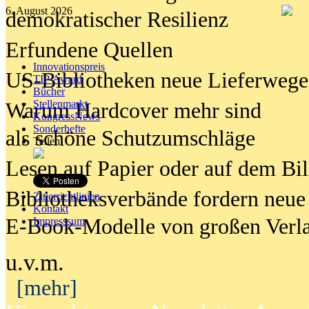
6. August 2026
demokratischer Resilienz
Erfundene Quellen
Innovationspreis
US-Bibliotheken neue Lieferwege
TIP Award
Bücher
Stellenmarkt
Warum Hardcover mehr sind
KongressNews
Sonderhefte
als schöne Schutzumschläge
Teilen
Lesen auf Papier oder auf dem Bi
Bibliotheksverbände fordern neue
Zitierrichtlinien
Kontakt
E-Book-Modelle von großen Verl
Impresssum
u.v.m.
[mehr]