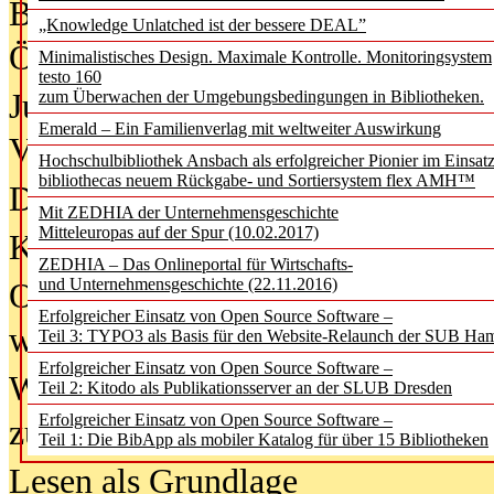
Bürgerforum fordert mehr Medienb
„Knowledge Unlatched ist der bessere DEAL”
Öffentlichkeit
Minimalistisches Design. Maximale Kontrolle. Monitoringsystem
testo 160
Jugendliche wollen besseren Schut
zum Überwachen der Umgebungsbedingungen in Bibliotheken.
Emerald – Ein Familienverlag mit weltweiter Auswirkung
Verbote
Hochschulbibliothek Ansbach als erfolgreicher Pionier im Einsat
bibliothecas neuem Rückgabe- und Sortiersystem flex AMH™
Digitale Langzeit­archi­vierung br
Mit ZEDHIA der Unternehmensgeschichte
Mitteleuropas auf der Spur (10.02.2017)
KI-Chatbots werden Teil der wiss
ZEDHIA – Das Onlineportal für Wirtschafts-
und Unternehmensgeschichte (22.11.2016)
Offene Infrastrukturen für
Erfolgreicher Einsatz von Open Source Software –
wissenschaftliche Informationssy
Teil 3: TYPO3 als Basis für den Website-Relaunch der SUB Ha
Erfolgreicher Einsatz von Open Source Software –
Warum die Debatte über KI-Texte
Teil 2: Kitodo als Publikationsserver an der SLUB Dresden
Erfolgreicher Einsatz von Open Source Software –
zu kurz greift
Teil 1: Die BibApp als mobiler Katalog für über 15 Bibliotheken
Lesen als Grundlage