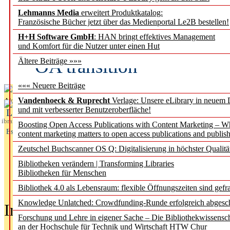
Lehmanns Media
erweitert Produktkatalog:
Fifth Open Access Repor
Französische Bücher jetzt über das Medienportal Le2B bestellen!
H+H Software GmbH
: HAN bringt effektives Management
transformative agreements
und Komfort für die Nutzer unter einen Hut
OA transition
Ältere Beiträge »»»
««« Neuere Beiträge
Vandenhoeck & Ruprecht
Verlage: Unsere eLibrary in neuem 
Aktuelles aus
und mit verbesserter Benutzeroberfläche!
L
ibrary
Boosting Open Access Publications with Content Marketing – 
Essentials
content marketing matters to open access publications and publish
Zeutschel Buchscanner OS Q: Digitalisierung in höchster Qualitä
Bibliotheken verändern | Transforming Libraries
Bibliotheken für Menschen
Bibliothek 4.0 als Lebensraum: flexible Öffnungszeiten sind gefra
Knowledge Unlatched: Crowdfunding-Runde erfolgreich abgesc
In der Ausgabe
05/2026
(Juni/Juli
Forschung und Lehre in eigener Sache – Die Bibliothekwissensc
an der Hochschule für Technik und Wirtschaft HTW Chur