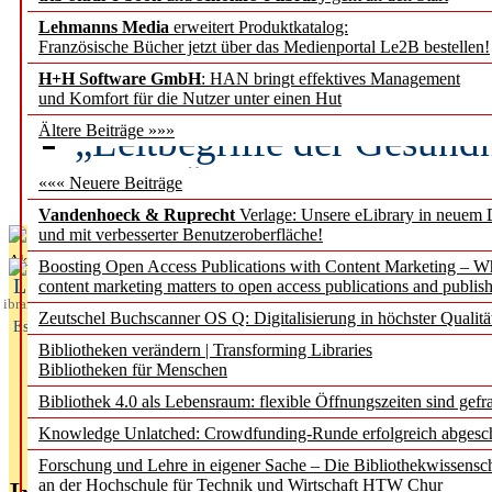
Lehmanns Media
erweitert Produktkatalog:
Künstliche Intelligenz a
Französische Bücher jetzt über das Medienportal Le2B bestellen!
besser zu verstehen
H+H Software GmbH
: HAN bringt effektives Management
und Komfort für die Nutzer unter einen Hut
„Leitbegriffe der Gesund
Ältere Beiträge »»»
des BIÖG erscheinen Ope
««« Neuere Beiträge
Vandenhoeck & Ruprecht
Verlage: Unsere eLibrary in neuem 
und mit verbesserter Benutzeroberfläche!
Aktuelles aus
Boosting Open Access Publications with Content Marketing – 
L
content marketing matters to open access publications and publish
ibrary
Zeutschel Buchscanner OS Q: Digitalisierung in höchster Qualitä
Essentials
Bibliotheken verändern | Transforming Libraries
Bibliotheken für Menschen
Bibliothek 4.0 als Lebensraum: flexible Öffnungszeiten sind gefra
Knowledge Unlatched: Crowdfunding-Runde erfolgreich abgesc
Forschung und Lehre in eigener Sache – Die Bibliothekwissensc
an der Hochschule für Technik und Wirtschaft HTW Chur