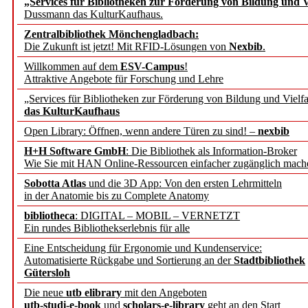
„Services für Bibliotheken zur Förderung von Bildung und Vi
angepasst
Dussmann das KulturKaufhaus.
Zentralbibliothek Mönchengladbach:
Wissenschaftskommunikati
Die Zukunft ist jetzt! Mit RFID-Lösungen von
Nexbib
.
Willkommen auf dem
ESV-Campus
!
konstruktiv!
Attraktive Angebote für Forschung und Lehre
„Services für Bibliotheken zur Förderung von Bildung und Vielfa
Mohr Siebeck übernimmt
das KulturKaufhaus
Open Library: Öffnen, wenn andere Türen zu sind! –
nexbib
und die Zeitschrift für 
H+H Software GmbH
: Die Bibliothek als Information-Broker
Wie Sie mit HAN Online-Ressourcen einfacher zugänglich mach
Francke Attempto
Sobotta Atlas
und die 3D App: Von den ersten Lehrmitteln
in der Anatomie bis zu Complete Anatomy
EBSCO Information Servic
bibliotheca
: DIGITAL – MOBIL – VERNETZT
Recherchefunktionen in
Ein rundes Bibliothekserlebnis für alle
Eine Entscheidung für Ergonomie und Kundenservice:
Automatisierte Rückgabe und Sortierung an der
Stadtbibliothek
Sorbisches Institut neu 
Gütersloh
Geschichte und kulturell
Die neue
utb elibrary
mit den Angeboten
utb-studi-e-book
und
scholars-e-library
geht an den Start