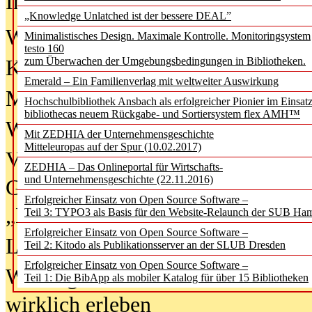
In der Ausgabe
06/2026
(August 20
„Knowledge Unlatched ist der bessere DEAL”
Was Hochschul­bibliotheken von i
Minimalistisches Design. Maximale Kontrolle. Monitoringsystem
testo 160
zum Überwachen der Umgebungsbedingungen in Bibliotheken.
Kinder in der digitalen Welt
Emerald – Ein Familienverlag mit weltweiter Auswirkung
Metadaten als Infrastruktur
Hochschulbibliothek Ansbach als erfolgreicher Pionier im Einsat
bibliothecas neuem Rückgabe- und Sortiersystem flex AMH™
Wenn Bots katalogisieren
Mit ZEDHIA der Unternehmensgeschichte
Mitteleuropas auf der Spur (10.02.2017)
Von Abschlusskleidern bis
ZEDHIA – Das Onlineportal für Wirtschafts-
und Unternehmensgeschichte (22.11.2016)
Geisterjagd-Ausrüstung in der
Erfolgreicher Einsatz von Open Source Software –
„Library of Things“ unterwegs
Teil 3: TYPO3 als Basis für den Website-Relaunch der SUB Ha
Erfolgreicher Einsatz von Open Source Software –
Lesen als Infrastrukturaufgabe
Teil 2: Kitodo als Publikationsserver an der SLUB Dresden
Erfolgreicher Einsatz von Open Source Software –
Wie Jugendliche Social Media
Teil 1: Die BibApp als mobiler Katalog für über 15 Bibliotheken
wirklich erleben