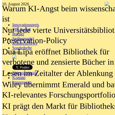
10. August 2026
Warum KI-Angst beim wissenschaft
ist
Innovationspreis
Nur jede vierte Universitätsbibliot
TIP Award
Bücher
Preservation-Policy
Stellenmarkt
KongressNews
Sonderhefte
Dua Lipa eröffnet Bibliothek für
Teilen
verbotene und zensierte Bücher in
Lesen im Zeitalter der Ablenkung
Zitierrichtlinien
Kontakt
Wiley übernimmt Emerald und ba
Impresssum
KI-relevantes Forschungsportfolio
KI prägt den Markt für Bibliothe