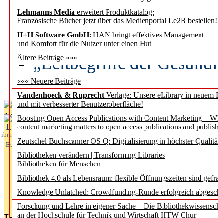
Lehmanns Media
erweitert Produktkatalog:
Künstliche Intelligenz a
Französische Bücher jetzt über das Medienportal Le2B bestellen!
besser zu verstehen
H+H Software GmbH
: HAN bringt effektives Management
und Komfort für die Nutzer unter einen Hut
„Leitbegriffe der Gesund
Ältere Beiträge »»»
des BIÖG erscheinen Ope
««« Neuere Beiträge
Vandenhoeck & Ruprecht
Verlage: Unsere eLibrary in neuem 
und mit verbesserter Benutzeroberfläche!
Aktuelles aus
Boosting Open Access Publications with Content Marketing – 
L
content marketing matters to open access publications and publish
ibrary
Zeutschel Buchscanner OS Q: Digitalisierung in höchster Qualitä
Essentials
Bibliotheken verändern | Transforming Libraries
Bibliotheken für Menschen
Bibliothek 4.0 als Lebensraum: flexible Öffnungszeiten sind gefra
Knowledge Unlatched: Crowdfunding-Runde erfolgreich abgesc
Forschung und Lehre in eigener Sache – Die Bibliothekwissensc
an der Hochschule für Technik und Wirtschaft HTW Chur