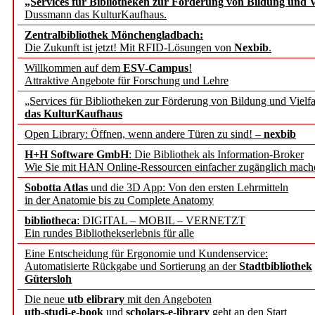
„Services für Bibliotheken zur Förderung von Bildung und Vi
angepasst
Dussmann das KulturKaufhaus.
Zentralbibliothek Mönchengladbach:
Wissenschaftskommunikati
Die Zukunft ist jetzt! Mit RFID-Lösungen von
Nexbib
.
Willkommen auf dem
ESV-Campus
!
konstruktiv!
Attraktive Angebote für Forschung und Lehre
„Services für Bibliotheken zur Förderung von Bildung und Vielfa
Mohr Siebeck übernimmt
das KulturKaufhaus
Open Library: Öffnen, wenn andere Türen zu sind! –
nexbib
und die Zeitschrift für 
H+H Software GmbH
: Die Bibliothek als Information-Broker
Wie Sie mit HAN Online-Ressourcen einfacher zugänglich mach
Francke Attempto
Sobotta Atlas
und die 3D App: Von den ersten Lehrmitteln
in der Anatomie bis zu Complete Anatomy
EBSCO Information Servic
bibliotheca
: DIGITAL – MOBIL – VERNETZT
Recherchefunktionen in
Ein rundes Bibliothekserlebnis für alle
Eine Entscheidung für Ergonomie und Kundenservice:
Automatisierte Rückgabe und Sortierung an der
Stadtbibliothek
Sorbisches Institut neu 
Gütersloh
Geschichte und kulturell
Die neue
utb elibrary
mit den Angeboten
utb-studi-e-book
und
scholars-e-library
geht an den Start