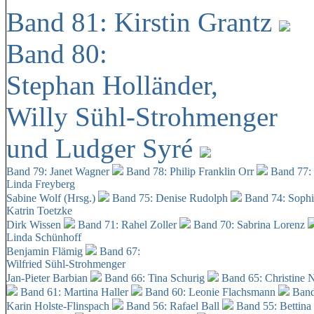
Band 81: Kirstin Grantz
Band 80:
Stephan Holländer,
Willy Sühl-Strohmenger
und Ludger Syré
Band 79: Janet Wagner
Band 78: Philip Franklin Orr
Band 77:
Linda Freyberg
Sabine Wolf (Hrsg.)
Band 75: Denise Rudolph
Band 74: Soph
Katrin Toetzke
Dirk Wissen
Band 71: Rahel Zoller
Band 70: Sabrina Lorenz
Linda Schünhoff
Benjamin Flämig
Band 67:
Wilfried Sühl-Strohmenger
Jan-Pieter Barbian
Band 66: Tina Schurig
Band 65: Christine 
Band 61: Martina Haller
Band 60:
Leonie Flachsmann
Band
Karin Holste-Flinspach
Band 56: Rafael Ball
Band 55: Bettina