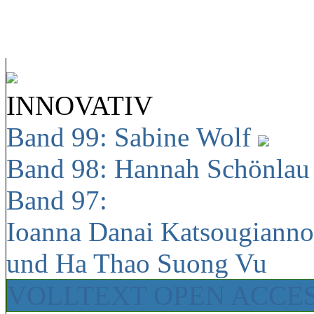
INNOVATIV
Band 99: Sabine Wolf
Band 98: Hannah Schönla
Band 97:
Ioanna Danai Katsougiann
und Ha Thao Suong Vu
VOLLTEXT OPEN ACCE