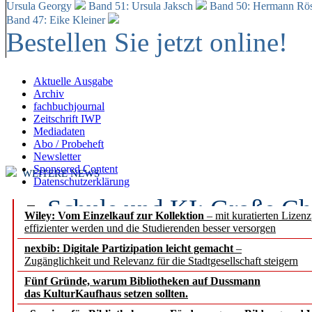
Ursula Georgy
Band 51: Ursula Jaksch
Band 50:
Hermann Rös
Band 47: Eike Kleiner
Bestellen Sie jetzt online!
Aktuelle Ausgabe
Archiv
fachbuchjournal
Zeitschrift IWP
Mediadaten
Abo / Probeheft
Newsletter
Sponsored Content
WEITERE NEWS
Datenschutzerklärung
Schule und KI: Große Ch
Wiley: Vom Einzelkauf zur Kollektion
– mit kuratierten Lizen
effizienter werden und die Studierenden besser versorgen
Voraussetzungen
nexbib: Digitale Partizipation leicht gemacht
–
Zugänglichkeit und Relevanz für die Stadtgesellschaft steigern
Erfolgreiches erstes Hal
Fünf Gründe, warum Bibliotheken auf Dussmann
Segment Research – Ausb
das KulturKaufhaus setzen sollten.