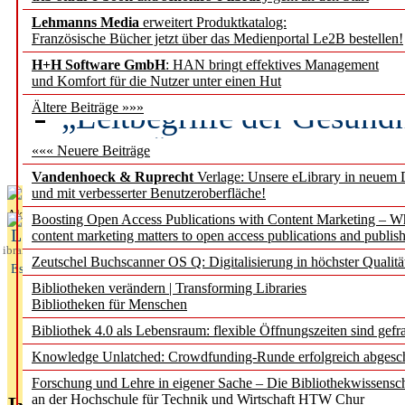
Lehmanns Media
erweitert Produktkatalog:
Künstliche Intelligenz a
Französische Bücher jetzt über das Medienportal Le2B bestellen!
besser zu verstehen
H+H Software GmbH
: HAN bringt effektives Management
und Komfort für die Nutzer unter einen Hut
„Leitbegriffe der Gesund
Ältere Beiträge »»»
des BIÖG erscheinen Ope
««« Neuere Beiträge
Vandenhoeck & Ruprecht
Verlage: Unsere eLibrary in neuem 
und mit verbesserter Benutzeroberfläche!
Aktuelles aus
Boosting Open Access Publications with Content Marketing – 
L
content marketing matters to open access publications and publish
ibrary
Zeutschel Buchscanner OS Q: Digitalisierung in höchster Qualitä
Essentials
Bibliotheken verändern | Transforming Libraries
Bibliotheken für Menschen
Bibliothek 4.0 als Lebensraum: flexible Öffnungszeiten sind gefra
Knowledge Unlatched: Crowdfunding-Runde erfolgreich abgesc
Forschung und Lehre in eigener Sache – Die Bibliothekwissensc
an der Hochschule für Technik und Wirtschaft HTW Chur