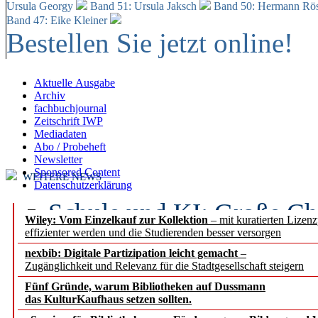
Ursula Georgy
Band 51: Ursula Jaksch
Band 50:
Hermann Rös
Band 47: Eike Kleiner
Bestellen Sie jetzt online!
Aktuelle Ausgabe
Archiv
fachbuchjournal
Zeitschrift IWP
Mediadaten
Abo / Probeheft
Newsletter
Sponsored Content
WEITERE NEWS
Datenschutzerklärung
Schule und KI: Große Ch
Wiley: Vom Einzelkauf zur Kollektion
– mit kuratierten Lizen
effizienter werden und die Studierenden besser versorgen
Voraussetzungen
nexbib: Digitale Partizipation leicht gemacht
–
Zugänglichkeit und Relevanz für die Stadtgesellschaft steigern
Erfolgreiches erstes Hal
Fünf Gründe, warum Bibliotheken auf Dussmann
Segment Research – Ausb
das KulturKaufhaus setzen sollten.