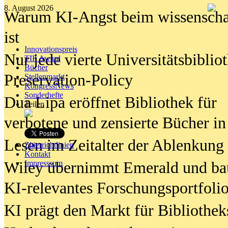
8. August 2026
Warum KI-Angst beim wissenschaft
ist
Innovationspreis
Nur jede vierte Universitätsbibliot
TIP Award
Bücher
Preservation-Policy
Stellenmarkt
KongressNews
Sonderhefte
Dua Lipa eröffnet Bibliothek für
Teilen
verbotene und zensierte Bücher in
Lesen im Zeitalter der Ablenkung
Zitierrichtlinien
Kontakt
Wiley übernimmt Emerald und ba
Impresssum
KI-relevantes Forschungsportfolio
KI prägt den Markt für Bibliothe