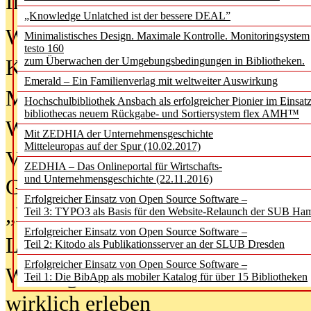
In der Ausgabe
06/2026
(August 20
„Knowledge Unlatched ist der bessere DEAL”
Was Hochschul­bibliotheken von i
Minimalistisches Design. Maximale Kontrolle. Monitoringsystem
testo 160
zum Überwachen der Umgebungsbedingungen in Bibliotheken.
Kinder in der digitalen Welt
Emerald – Ein Familienverlag mit weltweiter Auswirkung
Metadaten als Infrastruktur
Hochschulbibliothek Ansbach als erfolgreicher Pionier im Einsat
bibliothecas neuem Rückgabe- und Sortiersystem flex AMH™
Wenn Bots katalogisieren
Mit ZEDHIA der Unternehmensgeschichte
Mitteleuropas auf der Spur (10.02.2017)
Von Abschlusskleidern bis
ZEDHIA – Das Onlineportal für Wirtschafts-
und Unternehmensgeschichte (22.11.2016)
Geisterjagd-Ausrüstung in der
Erfolgreicher Einsatz von Open Source Software –
„Library of Things“ unterwegs
Teil 3: TYPO3 als Basis für den Website-Relaunch der SUB Ha
Erfolgreicher Einsatz von Open Source Software –
Lesen als Infrastrukturaufgabe
Teil 2: Kitodo als Publikationsserver an der SLUB Dresden
Erfolgreicher Einsatz von Open Source Software –
Wie Jugendliche Social Media
Teil 1: Die BibApp als mobiler Katalog für über 15 Bibliotheken
wirklich erleben