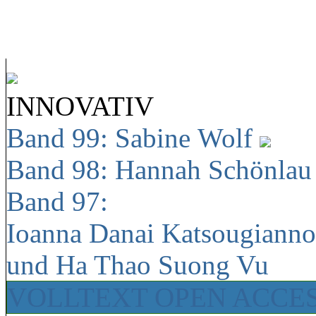
INNOVATIV
Band 99: Sabine Wolf
Band 98: Hannah Schönla
Band 97:
Ioanna Danai Katsougiann
und Ha Thao Suong Vu
VOLLTEXT OPEN ACCE