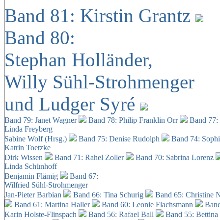
Band 81: Kirstin Grantz
Band 80:
Stephan Holländer,
Willy Sühl-Strohmenger
und Ludger Syré
Band 79: Janet Wagner
Band 78: Philip Franklin Orr
Band 77:
Linda Freyberg
Sabine Wolf (Hrsg.)
Band 75: Denise Rudolph
Band 74: Soph
Katrin Toetzke
Dirk Wissen
Band 71: Rahel Zoller
Band 70: Sabrina Lorenz
Linda Schünhoff
Benjamin Flämig
Band 67:
Wilfried Sühl-Strohmenger
Jan-Pieter Barbian
Band 66: Tina Schurig
Band 65: Christine 
Band 61: Martina Haller
Band 60:
Leonie Flachsmann
Band
Karin Holste-Flinspach
Band 56: Rafael Ball
Band 55: Bettina