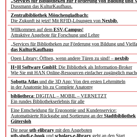
„Services für Bibliotheken zur Förderung von Bildung und Vi
angepasst
Dussmann das KulturKaufhaus.
Zentralbibliothek Mönchengladbach:
Wissenschaftskommunikati
Die Zukunft ist jetzt! Mit RFID-Lösungen von
Nexbib
.
Willkommen auf dem
ESV-Campus
!
konstruktiv!
Attraktive Angebote für Forschung und Lehre
„Services für Bibliotheken zur Förderung von Bildung und Vielfa
Mohr Siebeck übernimmt
das KulturKaufhaus
Open Library: Öffnen, wenn andere Türen zu sind! –
nexbib
und die Zeitschrift für 
H+H Software GmbH
: Die Bibliothek als Information-Broker
Wie Sie mit HAN Online-Ressourcen einfacher zugänglich mach
Francke Attempto
Sobotta Atlas
und die 3D App: Von den ersten Lehrmitteln
in der Anatomie bis zu Complete Anatomy
EBSCO Information Servic
bibliotheca
: DIGITAL – MOBIL – VERNETZT
Recherchefunktionen in
Ein rundes Bibliothekserlebnis für alle
Eine Entscheidung für Ergonomie und Kundenservice:
Automatisierte Rückgabe und Sortierung an der
Stadtbibliothek
Sorbisches Institut neu 
Gütersloh
Geschichte und kulturell
Die neue
utb elibrary
mit den Angeboten
utb-studi-e-book
und
scholars-e-library
geht an den Start