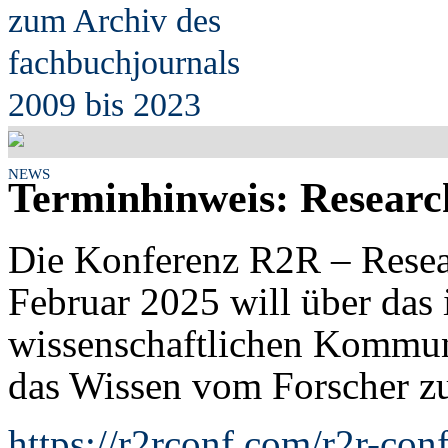
zum Archiv des
fach
b
uchjournals
2009 bis 2023
NEWS
Terminhinweis: Researc
Die Konferenz R2R – Resea
Februar 2025 will über das
wissenschaftlichen Kommuni
das Wissen vom Forscher zu
https://r2rconf.com/r2r-co