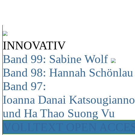
INNOVATIV
Band 99: Sabine Wolf
Band 98: Hannah Schönla
Band 97:
Ioanna Danai Katsougiann
und Ha Thao Suong Vu
VOLLTEXT OPEN ACCE