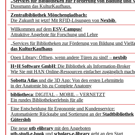
„Services für Bibliotheken zur Förderung von Bildung und Vi
angepasst
Dussmann das KulturKaufhaus.
Zentralbibliothek Mönchengladbach:
Wissenschaftskommunikati
Die Zukunft ist jetzt! Mit RFID-Lösungen von
Nexbib
.
Willkommen auf dem
ESV-Campus
!
konstruktiv!
Attraktive Angebote für Forschung und Lehre
„Services für Bibliotheken zur Förderung von Bildung und Vielfa
Mohr Siebeck übernimmt
das KulturKaufhaus
Open Library: Öffnen, wenn andere Türen zu sind! –
nexbib
und die Zeitschrift für 
H+H Software GmbH
: Die Bibliothek als Information-Broker
Wie Sie mit HAN Online-Ressourcen einfacher zugänglich mach
Francke Attempto
Sobotta Atlas
und die 3D App: Von den ersten Lehrmitteln
in der Anatomie bis zu Complete Anatomy
EBSCO Information Servic
bibliotheca
: DIGITAL – MOBIL – VERNETZT
Recherchefunktionen in
Ein rundes Bibliothekserlebnis für alle
Eine Entscheidung für Ergonomie und Kundenservice:
Automatisierte Rückgabe und Sortierung an der
Stadtbibliothek
Sorbisches Institut neu 
Gütersloh
Geschichte und kulturell
Die neue
utb elibrary
mit den Angeboten
utb-studi-e-book
und
scholars-e-library
geht an den Start