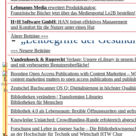
Lehmanns Media
erweitert Produktkatalog:
Künstliche Intelligenz a
Französische Bücher jetzt über das Medienportal Le2B bestellen!
besser zu verstehen
H+H Software GmbH
: HAN bringt effektives Management
und Komfort für die Nutzer unter einen Hut
„Leitbegriffe der Gesund
Ältere Beiträge »»»
des BIÖG erscheinen Ope
««« Neuere Beiträge
Vandenhoeck & Ruprecht
Verlage: Unsere eLibrary in neuem 
und mit verbesserter Benutzeroberfläche!
Aktuelles aus
Boosting Open Access Publications with Content Marketing – 
L
content marketing matters to open access publications and publish
ibrary
Zeutschel Buchscanner OS Q: Digitalisierung in höchster Qualitä
Essentials
Bibliotheken verändern | Transforming Libraries
Bibliotheken für Menschen
Bibliothek 4.0 als Lebensraum: flexible Öffnungszeiten sind gefra
Knowledge Unlatched: Crowdfunding-Runde erfolgreich abgesc
Forschung und Lehre in eigener Sache – Die Bibliothekwissensc
an der Hochschule für Technik und Wirtschaft HTW Chur