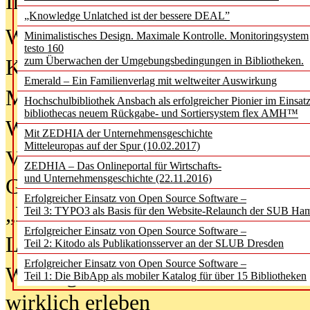
In der Ausgabe
06/2026
(August 20
„Knowledge Unlatched ist der bessere DEAL”
Was Hochschul­bibliotheken von i
Minimalistisches Design. Maximale Kontrolle. Monitoringsystem
testo 160
zum Überwachen der Umgebungsbedingungen in Bibliotheken.
Kinder in der digitalen Welt
Emerald – Ein Familienverlag mit weltweiter Auswirkung
Metadaten als Infrastruktur
Hochschulbibliothek Ansbach als erfolgreicher Pionier im Einsat
bibliothecas neuem Rückgabe- und Sortiersystem flex AMH™
Wenn Bots katalogisieren
Mit ZEDHIA der Unternehmensgeschichte
Mitteleuropas auf der Spur (10.02.2017)
Von Abschlusskleidern bis
ZEDHIA – Das Onlineportal für Wirtschafts-
und Unternehmensgeschichte (22.11.2016)
Geisterjagd-Ausrüstung in der
Erfolgreicher Einsatz von Open Source Software –
„Library of Things“ unterwegs
Teil 3: TYPO3 als Basis für den Website-Relaunch der SUB Ha
Erfolgreicher Einsatz von Open Source Software –
Lesen als Infrastrukturaufgabe
Teil 2: Kitodo als Publikationsserver an der SLUB Dresden
Erfolgreicher Einsatz von Open Source Software –
Wie Jugendliche Social Media
Teil 1: Die BibApp als mobiler Katalog für über 15 Bibliotheken
wirklich erleben