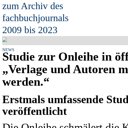
zum Archiv des
fach
b
uchjournals
2009 bis 2023
NEWS
Studie zur Onleihe in öf
„Verlage und Autoren mü
werden.“
Erstmals umfassende Stud
veröffentlicht
Die Onleihe schmälert die K