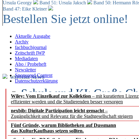
Ursula Georgy
Band 51: Ursula Jaksch
Band 50:
Hermann Rös
Band 47: Eike Kleiner
Bestellen Sie jetzt online!
Aktuelle Ausgabe
Archiv
fachbuchjournal
Zeitschrift IWP
Mediadaten
Abo / Probeheft
Newsletter
Sponsored Content
WEITERE NEWS
Datenschutzerklärung
Schule und KI: Große Ch
Wiley: Vom Einzelkauf zur Kollektion
– mit kuratierten Lizen
effizienter werden und die Studierenden besser versorgen
Voraussetzungen
nexbib: Digitale Partizipation leicht gemacht
–
Zugänglichkeit und Relevanz für die Stadtgesellschaft steigern
Erfolgreiches erstes Hal
Fünf Gründe, warum Bibliotheken auf Dussmann
Segment Research – Ausb
das KulturKaufhaus setzen sollten.