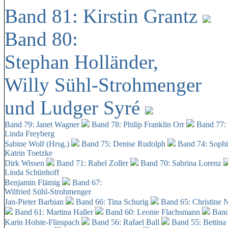
Band 81: Kirstin Grantz
Band 80:
Stephan Holländer,
Willy Sühl-Strohmenger
und Ludger Syré
Band 79: Janet Wagner
Band 78: Philip Franklin Orr
Band 77:
Linda Freyberg
Sabine Wolf (Hrsg.)
Band 75: Denise Rudolph
Band 74: Soph
Katrin Toetzke
Dirk Wissen
Band 71: Rahel Zoller
Band 70: Sabrina Lorenz
Linda Schünhoff
Benjamin Flämig
Band 67:
Wilfried Sühl-Strohmenger
Jan-Pieter Barbian
Band 66: Tina Schurig
Band 65: Christine 
Band 61: Martina Haller
Band 60:
Leonie Flachsmann
Band
Karin Holste-Flinspach
Band 56: Rafael Ball
Band 55: Bettina