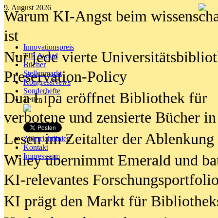
9. August 2026
Warum KI-Angst beim wissenschaft
ist
Innovationspreis
Nur jede vierte Universitätsbibliot
TIP Award
Bücher
Preservation-Policy
Stellenmarkt
KongressNews
Sonderhefte
Dua Lipa eröffnet Bibliothek für
Teilen
verbotene und zensierte Bücher in
Lesen im Zeitalter der Ablenkung
Zitierrichtlinien
Kontakt
Wiley übernimmt Emerald und ba
Impresssum
KI-relevantes Forschungsportfolio
KI prägt den Markt für Bibliothe