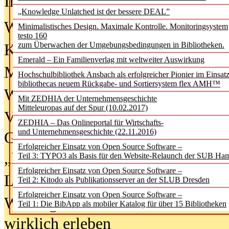
In der Ausgabe
06/2026
(August 20
„Knowledge Unlatched ist der bessere DEAL”
Was Hochschul­bibliotheken von i
Minimalistisches Design. Maximale Kontrolle. Monitoringsystem
testo 160
zum Überwachen der Umgebungsbedingungen in Bibliotheken.
Kinder in der digitalen Welt
Emerald – Ein Familienverlag mit weltweiter Auswirkung
Metadaten als Infrastruktur
Hochschulbibliothek Ansbach als erfolgreicher Pionier im Einsat
bibliothecas neuem Rückgabe- und Sortiersystem flex AMH™
Wenn Bots katalogisieren
Mit ZEDHIA der Unternehmensgeschichte
Mitteleuropas auf der Spur (10.02.2017)
Von Abschlusskleidern bis
ZEDHIA – Das Onlineportal für Wirtschafts-
und Unternehmensgeschichte (22.11.2016)
Geisterjagd-Ausrüstung in der
Erfolgreicher Einsatz von Open Source Software –
„Library of Things“ unterwegs
Teil 3: TYPO3 als Basis für den Website-Relaunch der SUB Ha
Erfolgreicher Einsatz von Open Source Software –
Lesen als Infrastrukturaufgabe
Teil 2: Kitodo als Publikationsserver an der SLUB Dresden
Erfolgreicher Einsatz von Open Source Software –
Wie Jugendliche Social Media
Teil 1: Die BibApp als mobiler Katalog für über 15 Bibliotheken
wirklich erleben