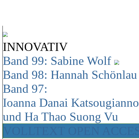
INNOVATIV
Band 99: Sabine Wolf
Band 98: Hannah Schönla
Band 97:
Ioanna Danai Katsougiann
und Ha Thao Suong Vu
VOLLTEXT OPEN ACCE