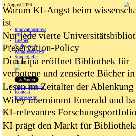
9. August 2026
Warum KI-Angst beim wissenschaft
ist
Innovationspreis
Nur jede vierte Universitätsbibliot
TIP Award
Bücher
Preservation-Policy
Stellenmarkt
KongressNews
Sonderhefte
Dua Lipa eröffnet Bibliothek für
Teilen
verbotene und zensierte Bücher in
Lesen im Zeitalter der Ablenkung
Zitierrichtlinien
Kontakt
Wiley übernimmt Emerald und ba
Impresssum
KI-relevantes Forschungsportfolio
KI prägt den Markt für Bibliothe