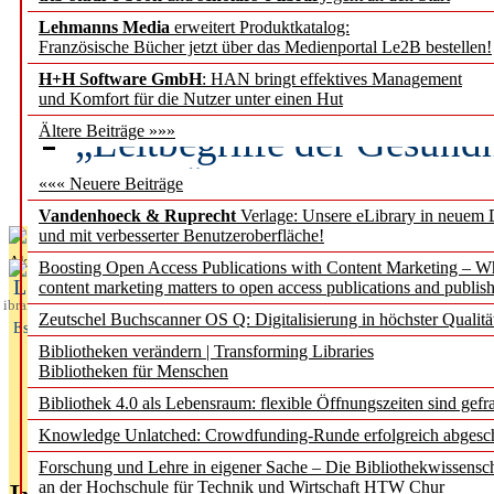
Lehmanns Media
erweitert Produktkatalog:
Künstliche Intelligenz a
Französische Bücher jetzt über das Medienportal Le2B bestellen!
besser zu verstehen
H+H Software GmbH
: HAN bringt effektives Management
und Komfort für die Nutzer unter einen Hut
„Leitbegriffe der Gesund
Ältere Beiträge »»»
des BIÖG erscheinen Ope
««« Neuere Beiträge
Vandenhoeck & Ruprecht
Verlage: Unsere eLibrary in neuem 
und mit verbesserter Benutzeroberfläche!
Aktuelles aus
Boosting Open Access Publications with Content Marketing – 
L
content marketing matters to open access publications and publish
ibrary
Zeutschel Buchscanner OS Q: Digitalisierung in höchster Qualitä
Essentials
Bibliotheken verändern | Transforming Libraries
Bibliotheken für Menschen
Bibliothek 4.0 als Lebensraum: flexible Öffnungszeiten sind gefra
Knowledge Unlatched: Crowdfunding-Runde erfolgreich abgesc
Forschung und Lehre in eigener Sache – Die Bibliothekwissensc
an der Hochschule für Technik und Wirtschaft HTW Chur