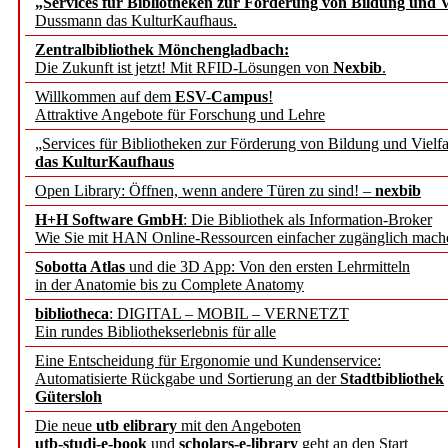
„Services für Bibliotheken zur Förderung von Bildung und Vi
angepasst
Dussmann das KulturKaufhaus.
Zentralbibliothek Mönchengladbach:
Wissenschaftskommunikati
Die Zukunft ist jetzt! Mit RFID-Lösungen von
Nexbib
.
Willkommen auf dem
ESV-Campus
!
konstruktiv!
Attraktive Angebote für Forschung und Lehre
„Services für Bibliotheken zur Förderung von Bildung und Vielfa
Mohr Siebeck übernimmt
das KulturKaufhaus
Open Library: Öffnen, wenn andere Türen zu sind! –
nexbib
und die Zeitschrift für 
H+H Software GmbH
: Die Bibliothek als Information-Broker
Wie Sie mit HAN Online-Ressourcen einfacher zugänglich mach
Francke Attempto
Sobotta Atlas
und die 3D App: Von den ersten Lehrmitteln
in der Anatomie bis zu Complete Anatomy
EBSCO Information Servic
bibliotheca
: DIGITAL – MOBIL – VERNETZT
Recherchefunktionen in
Ein rundes Bibliothekserlebnis für alle
Eine Entscheidung für Ergonomie und Kundenservice:
Automatisierte Rückgabe und Sortierung an der
Stadtbibliothek
Sorbisches Institut neu 
Gütersloh
Geschichte und kulturell
Die neue
utb elibrary
mit den Angeboten
utb-studi-e-book
und
scholars-e-library
geht an den Start