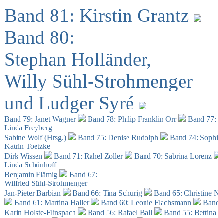
Band 81: Kirstin Grantz
Band 80:
Stephan Holländer,
Willy Sühl-Strohmenger
und Ludger Syré
Band 79: Janet Wagner
Band 78: Philip Franklin Orr
Band 77:
Linda Freyberg
Sabine Wolf (Hrsg.)
Band 75: Denise Rudolph
Band 74: Soph
Katrin Toetzke
Dirk Wissen
Band 71: Rahel Zoller
Band 70: Sabrina Lorenz
Linda Schünhoff
Benjamin Flämig
Band 67:
Wilfried Sühl-Strohmenger
Jan-Pieter Barbian
Band 66: Tina Schurig
Band 65: Christine 
Band 61: Martina Haller
Band 60:
Leonie Flachsmann
Band
Karin Holste-Flinspach
Band 56: Rafael Ball
Band 55: Bettina