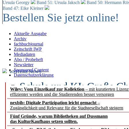
Ursula Georgy
Band 51: Ursula Jaksch
Band 50:
Hermann Rös
Band 47: Eike Kleiner
Bestellen Sie jetzt online!
Aktuelle Ausgabe
Archiv
fachbuchjournal
Zeitschrift IWP
Mediadaten
Abo / Probeheft
Newsletter
Sponsored Content
WEITERE NEWS
Datenschutzerklärung
Schule und KI: Große Ch
Wiley: Vom Einzelkauf zur Kollektion
– mit kuratierten Lizen
effizienter werden und die Studierenden besser versorgen
Voraussetzungen
nexbib: Digitale Partizipation leicht gemacht
–
Zugänglichkeit und Relevanz für die Stadtgesellschaft steigern
Erfolgreiches erstes Hal
Fünf Gründe, warum Bibliotheken auf Dussmann
Segment Research – Ausb
das KulturKaufhaus setzen sollten.