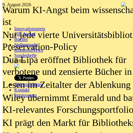
9. August 2026
Warum KI-Angst beim wissenschaft
ist
Innovationspreis
Nur jede vierte Universitätsbibliot
TIP Award
Bücher
Preservation-Policy
Stellenmarkt
KongressNews
Sonderhefte
Dua Lipa eröffnet Bibliothek für
Teilen
verbotene und zensierte Bücher in
Lesen im Zeitalter der Ablenkung
Zitierrichtlinien
Kontakt
Wiley übernimmt Emerald und ba
Impresssum
KI-relevantes Forschungsportfolio
KI prägt den Markt für Bibliothe