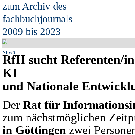
zum Archiv des
fach
b
uchjournals
2009 bis 2023
NEWS
RfII sucht Referenten/i
KI
und Nationale Entwick
Der
Rat für Informationsi
zum nächstmöglichen Zeitp
in Göttingen
zwei Persone