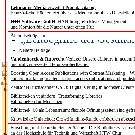
Lehmanns Media
erweitert Produktkatalog:
Künstliche Intelligenz a
Französische Bücher jetzt über das Medienportal Le2B bestellen!
besser zu verstehen
H+H Software GmbH
: HAN bringt effektives Management
und Komfort für die Nutzer unter einen Hut
„Leitbegriffe der Gesund
Ältere Beiträge »»»
des BIÖG erscheinen Ope
««« Neuere Beiträge
Vandenhoeck & Ruprecht
Verlage: Unsere eLibrary in neuem 
und mit verbesserter Benutzeroberfläche!
Aktuelles aus
Boosting Open Access Publications with Content Marketing – 
L
content marketing matters to open access publications and publish
ibrary
Zeutschel Buchscanner OS Q: Digitalisierung in höchster Qualitä
Essentials
Bibliotheken verändern | Transforming Libraries
Bibliotheken für Menschen
Bibliothek 4.0 als Lebensraum: flexible Öffnungszeiten sind gefra
Knowledge Unlatched: Crowdfunding-Runde erfolgreich abgesc
Forschung und Lehre in eigener Sache – Die Bibliothekwissensc
an der Hochschule für Technik und Wirtschaft HTW Chur