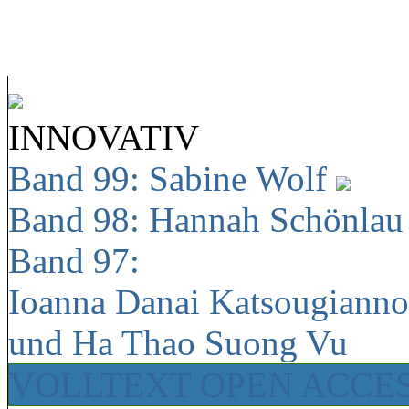
INNOVATIV
Band 99: Sabine Wolf
Band 98: Hannah Schönla
Band 97:
Ioanna Danai Katsougiann
und Ha Thao Suong Vu
VOLLTEXT OPEN ACCE