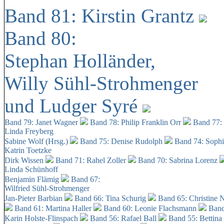
Band 81: Kirstin Grantz
Band 80:
Stephan Holländer,
Willy Sühl-Strohmenger
und Ludger Syré
Band 79: Janet Wagner
Band 78: Philip Franklin Orr
Band 77:
Linda Freyberg
Sabine Wolf (Hrsg.)
Band 75: Denise Rudolph
Band 74: Soph
Katrin Toetzke
Dirk Wissen
Band 71: Rahel Zoller
Band 70: Sabrina Lorenz
Linda Schünhoff
Benjamin Flämig
Band 67:
Wilfried Sühl-Strohmenger
Jan-Pieter Barbian
Band 66: Tina Schurig
Band 65: Christine 
Band 61: Martina Haller
Band 60:
Leonie Flachsmann
Band
Karin Holste-Flinspach
Band 56: Rafael Ball
Band 55: Bettina