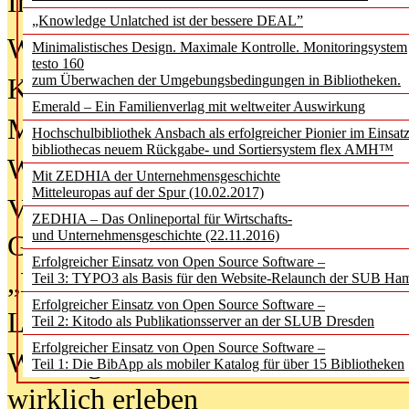
In der Ausgabe
06/2026
(August 20
„Knowledge Unlatched ist der bessere DEAL”
Was Hochschul­bibliotheken von i
Minimalistisches Design. Maximale Kontrolle. Monitoringsystem
testo 160
zum Überwachen der Umgebungsbedingungen in Bibliotheken.
Kinder in der digitalen Welt
Emerald – Ein Familienverlag mit weltweiter Auswirkung
Metadaten als Infrastruktur
Hochschulbibliothek Ansbach als erfolgreicher Pionier im Einsat
bibliothecas neuem Rückgabe- und Sortiersystem flex AMH™
Wenn Bots katalogisieren
Mit ZEDHIA der Unternehmensgeschichte
Mitteleuropas auf der Spur (10.02.2017)
Von Abschlusskleidern bis
ZEDHIA – Das Onlineportal für Wirtschafts-
und Unternehmensgeschichte (22.11.2016)
Geisterjagd-Ausrüstung in der
Erfolgreicher Einsatz von Open Source Software –
„Library of Things“ unterwegs
Teil 3: TYPO3 als Basis für den Website-Relaunch der SUB Ha
Erfolgreicher Einsatz von Open Source Software –
Lesen als Infrastrukturaufgabe
Teil 2: Kitodo als Publikationsserver an der SLUB Dresden
Erfolgreicher Einsatz von Open Source Software –
Wie Jugendliche Social Media
Teil 1: Die BibApp als mobiler Katalog für über 15 Bibliotheken
wirklich erleben