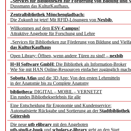
„Services für Bibliotheken zur Förderung von Bildung und Vi
angepasst
Dussmann das KulturKaufhaus.
Zentralbibliothek Mönchengladbach:
Wissenschaftskommunikati
Die Zukunft ist jetzt! Mit RFID-Lösungen von
Nexbib
.
Willkommen auf dem
ESV-Campus
!
konstruktiv!
Attraktive Angebote für Forschung und Lehre
„Services für Bibliotheken zur Förderung von Bildung und Vielfa
Mohr Siebeck übernimmt
das KulturKaufhaus
Open Library: Öffnen, wenn andere Türen zu sind! –
nexbib
und die Zeitschrift für 
H+H Software GmbH
: Die Bibliothek als Information-Broker
Wie Sie mit HAN Online-Ressourcen einfacher zugänglich mach
Francke Attempto
Sobotta Atlas
und die 3D App: Von den ersten Lehrmitteln
in der Anatomie bis zu Complete Anatomy
EBSCO Information Servic
bibliotheca
: DIGITAL – MOBIL – VERNETZT
Recherchefunktionen in
Ein rundes Bibliothekserlebnis für alle
Eine Entscheidung für Ergonomie und Kundenservice:
Automatisierte Rückgabe und Sortierung an der
Stadtbibliothek
Sorbisches Institut neu 
Gütersloh
Geschichte und kulturell
Die neue
utb elibrary
mit den Angeboten
utb-studi-e-book
und
scholars-e-library
geht an den Start