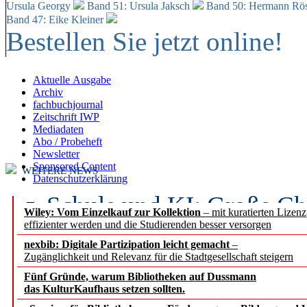
Ursula Georgy
Band 51: Ursula Jaksch
Band 50:
Hermann Rös
Band 47: Eike Kleiner
Bestellen Sie jetzt online!
Aktuelle Ausgabe
Archiv
fachbuchjournal
Zeitschrift IWP
Mediadaten
Abo / Probeheft
Newsletter
Sponsored Content
WEITERE NEWS
Datenschutzerklärung
Schule und KI: Große Ch
Wiley: Vom Einzelkauf zur Kollektion
– mit kuratierten Lizen
effizienter werden und die Studierenden besser versorgen
Voraussetzungen
nexbib: Digitale Partizipation leicht gemacht
–
Zugänglichkeit und Relevanz für die Stadtgesellschaft steigern
Erfolgreiches erstes Hal
Fünf Gründe, warum Bibliotheken auf Dussmann
Segment Research – Ausb
das KulturKaufhaus setzen sollten.