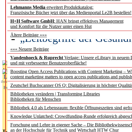
Lehmanns Media
erweitert Produktkatalog:
Künstliche Intelligenz a
Französische Bücher jetzt über das Medienportal Le2B bestellen!
besser zu verstehen
H+H Software GmbH
: HAN bringt effektives Management
und Komfort für die Nutzer unter einen Hut
„Leitbegriffe der Gesund
Ältere Beiträge »»»
des BIÖG erscheinen Ope
««« Neuere Beiträge
Vandenhoeck & Ruprecht
Verlage: Unsere eLibrary in neuem 
und mit verbesserter Benutzeroberfläche!
Aktuelles aus
Boosting Open Access Publications with Content Marketing – 
L
content marketing matters to open access publications and publish
ibrary
Zeutschel Buchscanner OS Q: Digitalisierung in höchster Qualitä
Essentials
Bibliotheken verändern | Transforming Libraries
Bibliotheken für Menschen
Bibliothek 4.0 als Lebensraum: flexible Öffnungszeiten sind gefra
Knowledge Unlatched: Crowdfunding-Runde erfolgreich abgesc
Forschung und Lehre in eigener Sache – Die Bibliothekwissensc
an der Hochschule für Technik und Wirtschaft HTW Chur