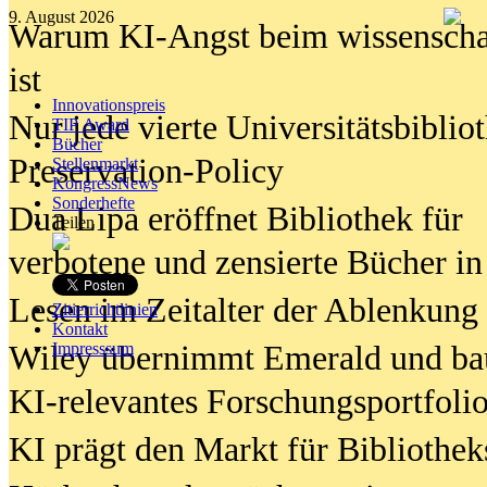
9. August 2026
Warum KI-Angst beim wissenschaft
ist
Innovationspreis
Nur jede vierte Universitätsbibliot
TIP Award
Bücher
Preservation-Policy
Stellenmarkt
KongressNews
Sonderhefte
Dua Lipa eröffnet Bibliothek für
Teilen
verbotene und zensierte Bücher in
Lesen im Zeitalter der Ablenkung
Zitierrichtlinien
Kontakt
Wiley übernimmt Emerald und ba
Impresssum
KI-relevantes Forschungsportfolio
KI prägt den Markt für Bibliothe