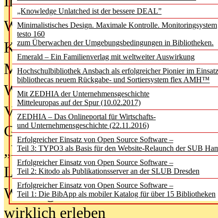
In der Ausgabe
06/2026
(August 20
„Knowledge Unlatched ist der bessere DEAL”
Was Hochschul­bibliotheken von i
Minimalistisches Design. Maximale Kontrolle. Monitoringsystem
testo 160
zum Überwachen der Umgebungsbedingungen in Bibliotheken.
Kinder in der digitalen Welt
Emerald – Ein Familienverlag mit weltweiter Auswirkung
Metadaten als Infrastruktur
Hochschulbibliothek Ansbach als erfolgreicher Pionier im Einsat
bibliothecas neuem Rückgabe- und Sortiersystem flex AMH™
Wenn Bots katalogisieren
Mit ZEDHIA der Unternehmensgeschichte
Mitteleuropas auf der Spur (10.02.2017)
Von Abschlusskleidern bis
ZEDHIA – Das Onlineportal für Wirtschafts-
und Unternehmensgeschichte (22.11.2016)
Geisterjagd-Ausrüstung in der
Erfolgreicher Einsatz von Open Source Software –
„Library of Things“ unterwegs
Teil 3: TYPO3 als Basis für den Website-Relaunch der SUB Ha
Erfolgreicher Einsatz von Open Source Software –
Lesen als Infrastrukturaufgabe
Teil 2: Kitodo als Publikationsserver an der SLUB Dresden
Erfolgreicher Einsatz von Open Source Software –
Wie Jugendliche Social Media
Teil 1: Die BibApp als mobiler Katalog für über 15 Bibliotheken
wirklich erleben