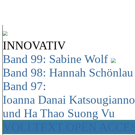
INNOVATIV
Band 99: Sabine Wolf
Band 98: Hannah Schönla
Band 97:
Ioanna Danai Katsougiann
und Ha Thao Suong Vu
VOLLTEXT OPEN ACCE