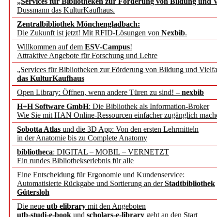
„Services für Bibliotheken zur Förderung von Bildung und Vi
angepasst
Dussmann das KulturKaufhaus.
Zentralbibliothek Mönchengladbach:
Wissenschaftskommunikati
Die Zukunft ist jetzt! Mit RFID-Lösungen von
Nexbib
.
Willkommen auf dem
ESV-Campus
!
konstruktiv!
Attraktive Angebote für Forschung und Lehre
„Services für Bibliotheken zur Förderung von Bildung und Vielfa
Mohr Siebeck übernimmt
das KulturKaufhaus
Open Library: Öffnen, wenn andere Türen zu sind! –
nexbib
und die Zeitschrift für 
H+H Software GmbH
: Die Bibliothek als Information-Broker
Wie Sie mit HAN Online-Ressourcen einfacher zugänglich mach
Francke Attempto
Sobotta Atlas
und die 3D App: Von den ersten Lehrmitteln
in der Anatomie bis zu Complete Anatomy
EBSCO Information Servic
bibliotheca
: DIGITAL – MOBIL – VERNETZT
Recherchefunktionen in
Ein rundes Bibliothekserlebnis für alle
Eine Entscheidung für Ergonomie und Kundenservice:
Automatisierte Rückgabe und Sortierung an der
Stadtbibliothek
Sorbisches Institut neu 
Gütersloh
Geschichte und kulturell
Die neue
utb elibrary
mit den Angeboten
utb-studi-e-book
und
scholars-e-library
geht an den Start