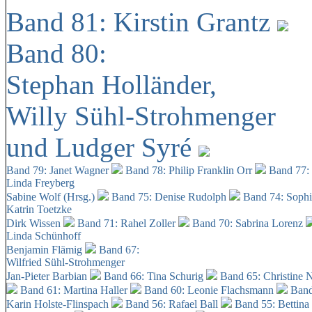
Band 81: Kirstin Grantz
Band 80:
Stephan Holländer,
Willy Sühl-Strohmenger
und Ludger Syré
Band 79: Janet Wagner
Band 78: Philip Franklin Orr
Band 77:
Linda Freyberg
Sabine Wolf (Hrsg.)
Band 75: Denise Rudolph
Band 74: Soph
Katrin Toetzke
Dirk Wissen
Band 71: Rahel Zoller
Band 70: Sabrina Lorenz
Linda Schünhoff
Benjamin Flämig
Band 67:
Wilfried Sühl-Strohmenger
Jan-Pieter Barbian
Band 66: Tina Schurig
Band 65: Christine 
Band 61: Martina Haller
Band 60:
Leonie Flachsmann
Band
Karin Holste-Flinspach
Band 56: Rafael Ball
Band 55: Bettina