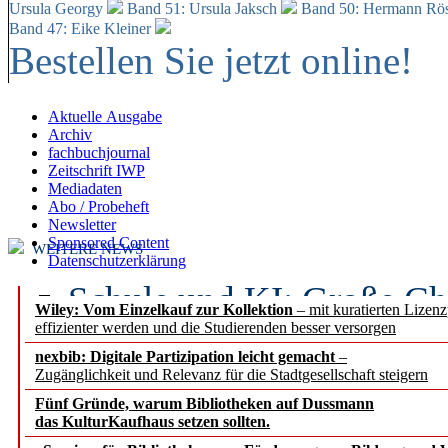
Ursula Georgy
Band 51: Ursula Jaksch
Band 50:
Hermann Rös
Band 47: Eike Kleiner
Bestellen Sie jetzt online!
Aktuelle Ausgabe
Archiv
fachbuchjournal
Zeitschrift IWP
Mediadaten
Abo / Probeheft
Newsletter
Sponsored Content
WEITERE NEWS
Datenschutzerklärung
Schule und KI: Große Ch
Wiley: Vom Einzelkauf zur Kollektion
– mit kuratierten Lizen
effizienter werden und die Studierenden besser versorgen
Voraussetzungen
nexbib: Digitale Partizipation leicht gemacht
–
Zugänglichkeit und Relevanz für die Stadtgesellschaft steigern
Erfolgreiches erstes Hal
Fünf Gründe, warum Bibliotheken auf Dussmann
Segment Research – Ausb
das KulturKaufhaus setzen sollten.