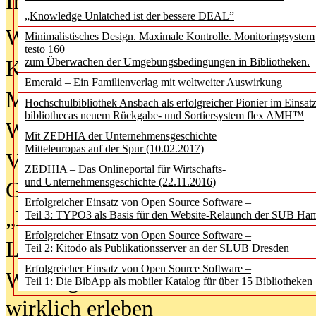
In der Ausgabe
06/2026
(August 20
„Knowledge Unlatched ist der bessere DEAL”
Was Hochschul­bibliotheken von i
Minimalistisches Design. Maximale Kontrolle. Monitoringsystem
testo 160
zum Überwachen der Umgebungsbedingungen in Bibliotheken.
Kinder in der digitalen Welt
Emerald – Ein Familienverlag mit weltweiter Auswirkung
Metadaten als Infrastruktur
Hochschulbibliothek Ansbach als erfolgreicher Pionier im Einsat
bibliothecas neuem Rückgabe- und Sortiersystem flex AMH™
Wenn Bots katalogisieren
Mit ZEDHIA der Unternehmensgeschichte
Mitteleuropas auf der Spur (10.02.2017)
Von Abschlusskleidern bis
ZEDHIA – Das Onlineportal für Wirtschafts-
und Unternehmensgeschichte (22.11.2016)
Geisterjagd-Ausrüstung in der
Erfolgreicher Einsatz von Open Source Software –
„Library of Things“ unterwegs
Teil 3: TYPO3 als Basis für den Website-Relaunch der SUB Ha
Erfolgreicher Einsatz von Open Source Software –
Lesen als Infrastrukturaufgabe
Teil 2: Kitodo als Publikationsserver an der SLUB Dresden
Erfolgreicher Einsatz von Open Source Software –
Wie Jugendliche Social Media
Teil 1: Die BibApp als mobiler Katalog für über 15 Bibliotheken
wirklich erleben