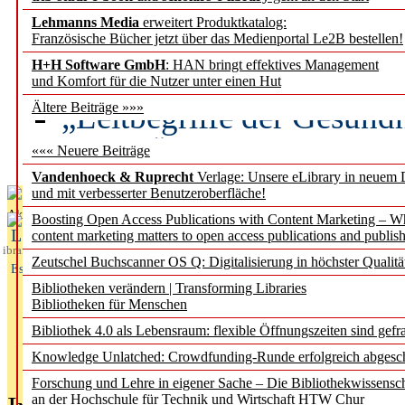
Lehmanns Media
erweitert Produktkatalog:
Künstliche Intelligenz a
Französische Bücher jetzt über das Medienportal Le2B bestellen!
besser zu verstehen
H+H Software GmbH
: HAN bringt effektives Management
und Komfort für die Nutzer unter einen Hut
„Leitbegriffe der Gesund
Ältere Beiträge »»»
des BIÖG erscheinen Ope
««« Neuere Beiträge
Vandenhoeck & Ruprecht
Verlage: Unsere eLibrary in neuem 
und mit verbesserter Benutzeroberfläche!
Aktuelles aus
Boosting Open Access Publications with Content Marketing – 
L
content marketing matters to open access publications and publish
ibrary
Zeutschel Buchscanner OS Q: Digitalisierung in höchster Qualitä
Essentials
Bibliotheken verändern | Transforming Libraries
Bibliotheken für Menschen
Bibliothek 4.0 als Lebensraum: flexible Öffnungszeiten sind gefra
Knowledge Unlatched: Crowdfunding-Runde erfolgreich abgesc
Forschung und Lehre in eigener Sache – Die Bibliothekwissensc
an der Hochschule für Technik und Wirtschaft HTW Chur