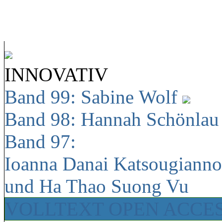
INNOVATIV
Band 99: Sabine Wolf
Band 98: Hannah Schönla
Band 97:
Ioanna Danai Katsougiann
und Ha Thao Suong Vu
VOLLTEXT OPEN ACCE