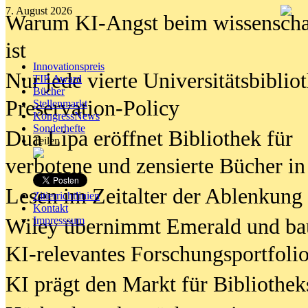
7. August 2026
Warum KI-Angst beim wissenschaft
ist
Innovationspreis
Nur jede vierte Universitätsbibliot
TIP Award
Bücher
Preservation-Policy
Stellenmarkt
KongressNews
Sonderhefte
Dua Lipa eröffnet Bibliothek für
Teilen
verbotene und zensierte Bücher in
Lesen im Zeitalter der Ablenkung
Zitierrichtlinien
Kontakt
Wiley übernimmt Emerald und ba
Impresssum
KI-relevantes Forschungsportfolio
KI prägt den Markt für Bibliothe