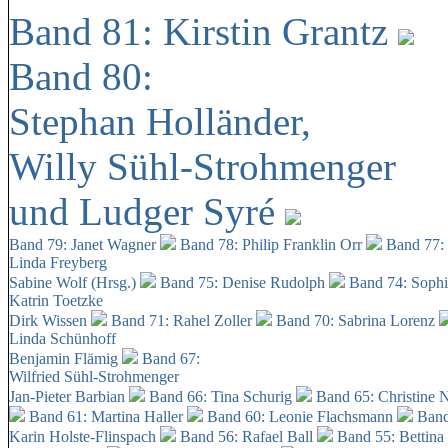
Band 81: Kirstin Grantz
Band 80:
Stephan Holländer,
Willy Sühl-Strohmenger
und Ludger Syré
Band 79: Janet Wagner
Band 78: Philip Franklin Orr
Band 77:
Linda Freyberg
Sabine Wolf (Hrsg.)
Band 75: Denise Rudolph
Band 74: Soph
Katrin Toetzke
Dirk Wissen
Band 71: Rahel Zoller
Band 70: Sabrina Lorenz
Linda Schünhoff
Benjamin Flämig
Band 67:
Wilfried Sühl-Strohmenger
Jan-Pieter Barbian
Band 66: Tina Schurig
Band 65: Christine 
Band 61: Martina Haller
Band 60:
Leonie Flachsmann
Band
Karin Holste-Flinspach
Band 56: Rafael Ball
Band 55: Bettina