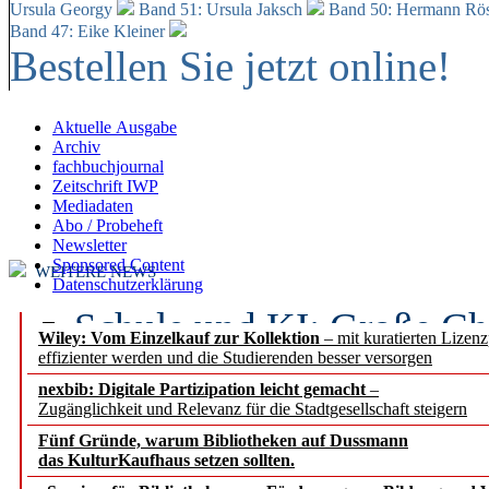
Ursula Georgy
Band 51: Ursula Jaksch
Band 50:
Hermann Rös
Band 47: Eike Kleiner
Bestellen Sie jetzt online!
Aktuelle Ausgabe
Archiv
fachbuchjournal
Zeitschrift IWP
Mediadaten
Abo / Probeheft
Newsletter
Sponsored Content
WEITERE NEWS
Datenschutzerklärung
Schule und KI: Große Ch
Wiley: Vom Einzelkauf zur Kollektion
– mit kuratierten Lizen
effizienter werden und die Studierenden besser versorgen
Voraussetzungen
nexbib: Digitale Partizipation leicht gemacht
–
Zugänglichkeit und Relevanz für die Stadtgesellschaft steigern
Erfolgreiches erstes Hal
Fünf Gründe, warum Bibliotheken auf Dussmann
Segment Research – Ausb
das KulturKaufhaus setzen sollten.