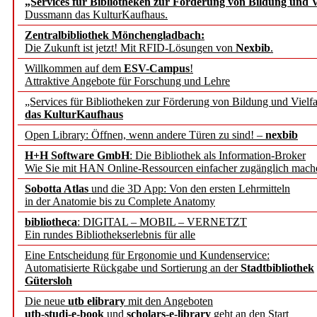
„Services für Bibliotheken zur Förderung von Bildung und Vi
angepasst
Dussmann das KulturKaufhaus.
Zentralbibliothek Mönchengladbach:
Wissenschaftskommunikati
Die Zukunft ist jetzt! Mit RFID-Lösungen von
Nexbib
.
Willkommen auf dem
ESV-Campus
!
konstruktiv!
Attraktive Angebote für Forschung und Lehre
„Services für Bibliotheken zur Förderung von Bildung und Vielfa
Mohr Siebeck übernimmt
das KulturKaufhaus
Open Library: Öffnen, wenn andere Türen zu sind! –
nexbib
und die Zeitschrift für 
H+H Software GmbH
: Die Bibliothek als Information-Broker
Wie Sie mit HAN Online-Ressourcen einfacher zugänglich mach
Francke Attempto
Sobotta Atlas
und die 3D App: Von den ersten Lehrmitteln
in der Anatomie bis zu Complete Anatomy
EBSCO Information Servic
bibliotheca
: DIGITAL – MOBIL – VERNETZT
Recherchefunktionen in
Ein rundes Bibliothekserlebnis für alle
Eine Entscheidung für Ergonomie und Kundenservice:
Automatisierte Rückgabe und Sortierung an der
Stadtbibliothek
Sorbisches Institut neu 
Gütersloh
Geschichte und kulturell
Die neue
utb elibrary
mit den Angeboten
utb-studi-e-book
und
scholars-e-library
geht an den Start