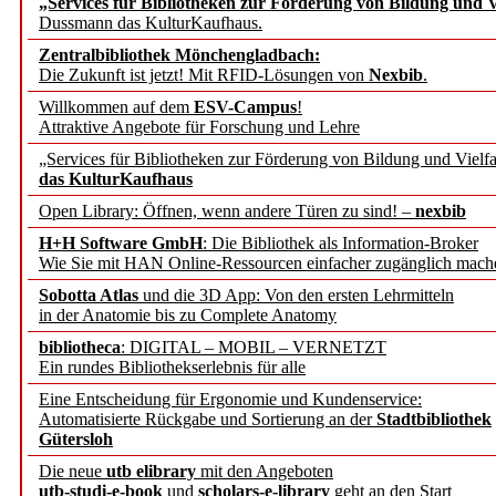
„Services für Bibliotheken zur Förderung von Bildung und Vi
angepasst
Dussmann das KulturKaufhaus.
Zentralbibliothek Mönchengladbach:
Wissenschaftskommunikati
Die Zukunft ist jetzt! Mit RFID-Lösungen von
Nexbib
.
Willkommen auf dem
ESV-Campus
!
konstruktiv!
Attraktive Angebote für Forschung und Lehre
„Services für Bibliotheken zur Förderung von Bildung und Vielfa
Mohr Siebeck übernimmt
das KulturKaufhaus
Open Library: Öffnen, wenn andere Türen zu sind! –
nexbib
und die Zeitschrift für 
H+H Software GmbH
: Die Bibliothek als Information-Broker
Wie Sie mit HAN Online-Ressourcen einfacher zugänglich mach
Francke Attempto
Sobotta Atlas
und die 3D App: Von den ersten Lehrmitteln
in der Anatomie bis zu Complete Anatomy
EBSCO Information Servic
bibliotheca
: DIGITAL – MOBIL – VERNETZT
Recherchefunktionen in
Ein rundes Bibliothekserlebnis für alle
Eine Entscheidung für Ergonomie und Kundenservice:
Automatisierte Rückgabe und Sortierung an der
Stadtbibliothek
Sorbisches Institut neu 
Gütersloh
Geschichte und kulturell
Die neue
utb elibrary
mit den Angeboten
utb-studi-e-book
und
scholars-e-library
geht an den Start