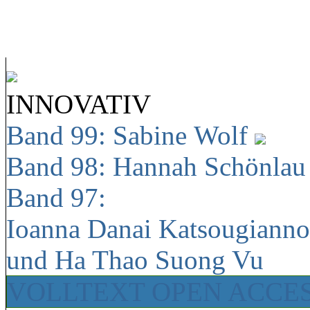
INNOVATIV
Band 99: Sabine Wolf
Band 98: Hannah Schönla
Band 97:
Ioanna Danai Katsougiann
und Ha Thao Suong Vu
VOLLTEXT OPEN ACCE