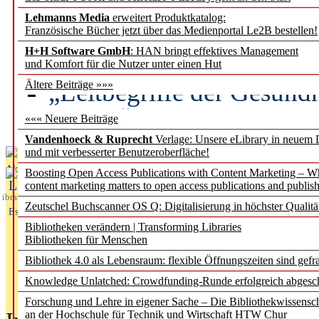
Lehmanns Media
erweitert Produktkatalog:
Künstliche Intelligenz a
Französische Bücher jetzt über das Medienportal Le2B bestellen!
besser zu verstehen
H+H Software GmbH
: HAN bringt effektives Management
und Komfort für die Nutzer unter einen Hut
„Leitbegriffe der Gesund
Ältere Beiträge »»»
des BIÖG erscheinen Ope
««« Neuere Beiträge
Vandenhoeck & Ruprecht
Verlage: Unsere eLibrary in neuem 
und mit verbesserter Benutzeroberfläche!
Aktuelles aus
Boosting Open Access Publications with Content Marketing – 
L
content marketing matters to open access publications and publish
ibrary
Zeutschel Buchscanner OS Q: Digitalisierung in höchster Qualitä
Essentials
Bibliotheken verändern | Transforming Libraries
Bibliotheken für Menschen
Bibliothek 4.0 als Lebensraum: flexible Öffnungszeiten sind gefra
Knowledge Unlatched: Crowdfunding-Runde erfolgreich abgesc
Forschung und Lehre in eigener Sache – Die Bibliothekwissensc
an der Hochschule für Technik und Wirtschaft HTW Chur