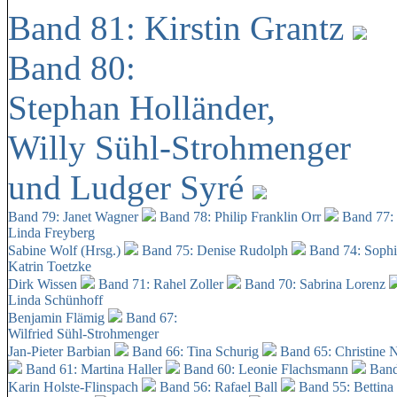
Band 81: Kirstin Grantz
Band 80:
Stephan Holländer,
Willy Sühl-Strohmenger
und Ludger Syré
Band 79: Janet Wagner
Band 78: Philip Franklin Orr
Band 77:
Linda Freyberg
Sabine Wolf (Hrsg.)
Band 75: Denise Rudolph
Band 74: Soph
Katrin Toetzke
Dirk Wissen
Band 71: Rahel Zoller
Band 70: Sabrina Lorenz
Linda Schünhoff
Benjamin Flämig
Band 67:
Wilfried Sühl-Strohmenger
Jan-Pieter Barbian
Band 66: Tina Schurig
Band 65: Christine 
Band 61: Martina Haller
Band 60:
Leonie Flachsmann
Band
Karin Holste-Flinspach
Band 56: Rafael Ball
Band 55: Bettina