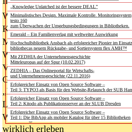
In der Ausgabe
06/2026
(August 20
„Knowledge Unlatched ist der bessere DEAL”
Was Hochschul­bibliotheken von i
Minimalistisches Design. Maximale Kontrolle. Monitoringsystem
testo 160
zum Überwachen der Umgebungsbedingungen in Bibliotheken.
Kinder in der digitalen Welt
Emerald – Ein Familienverlag mit weltweiter Auswirkung
Metadaten als Infrastruktur
Hochschulbibliothek Ansbach als erfolgreicher Pionier im Einsat
bibliothecas neuem Rückgabe- und Sortiersystem flex AMH™
Wenn Bots katalogisieren
Mit ZEDHIA der Unternehmensgeschichte
Mitteleuropas auf der Spur (10.02.2017)
Von Abschlusskleidern bis
ZEDHIA – Das Onlineportal für Wirtschafts-
und Unternehmensgeschichte (22.11.2016)
Geisterjagd-Ausrüstung in der
Erfolgreicher Einsatz von Open Source Software –
„Library of Things“ unterwegs
Teil 3: TYPO3 als Basis für den Website-Relaunch der SUB Ha
Erfolgreicher Einsatz von Open Source Software –
Lesen als Infrastrukturaufgabe
Teil 2: Kitodo als Publikationsserver an der SLUB Dresden
Erfolgreicher Einsatz von Open Source Software –
Wie Jugendliche Social Media
Teil 1: Die BibApp als mobiler Katalog für über 15 Bibliotheken
wirklich erleben