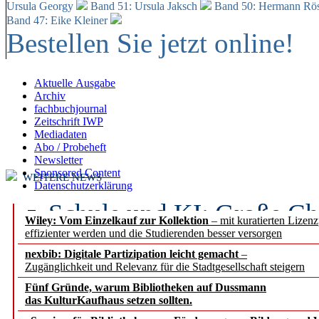
Ursula Georgy
Band 51: Ursula Jaksch
Band 50:
Hermann Rös
Band 47: Eike Kleiner
Bestellen Sie jetzt online!
Aktuelle Ausgabe
Archiv
fachbuchjournal
Zeitschrift IWP
Mediadaten
Abo / Probeheft
Newsletter
Sponsored Content
WEITERE NEWS
Datenschutzerklärung
Schule und KI: Große Ch
Wiley: Vom Einzelkauf zur Kollektion
– mit kuratierten Lizen
effizienter werden und die Studierenden besser versorgen
Voraussetzungen
nexbib: Digitale Partizipation leicht gemacht
–
Zugänglichkeit und Relevanz für die Stadtgesellschaft steigern
Erfolgreiches erstes Hal
Fünf Gründe, warum Bibliotheken auf Dussmann
Segment Research – Ausb
das KulturKaufhaus setzen sollten.