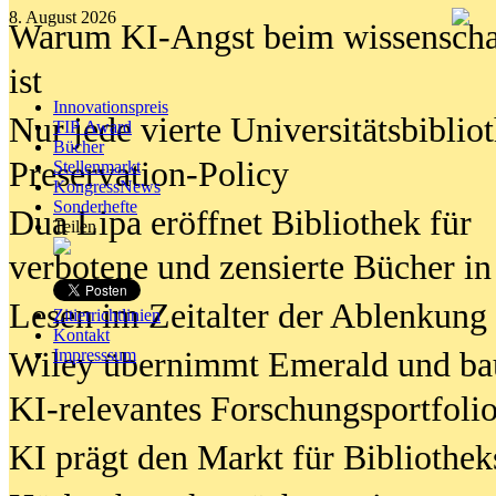
8. August 2026
Warum KI-Angst beim wissenschaft
ist
Innovationspreis
Nur jede vierte Universitätsbibliot
TIP Award
Bücher
Preservation-Policy
Stellenmarkt
KongressNews
Sonderhefte
Dua Lipa eröffnet Bibliothek für
Teilen
verbotene und zensierte Bücher in
Lesen im Zeitalter der Ablenkung
Zitierrichtlinien
Kontakt
Wiley übernimmt Emerald und ba
Impresssum
KI-relevantes Forschungsportfolio
KI prägt den Markt für Bibliothe