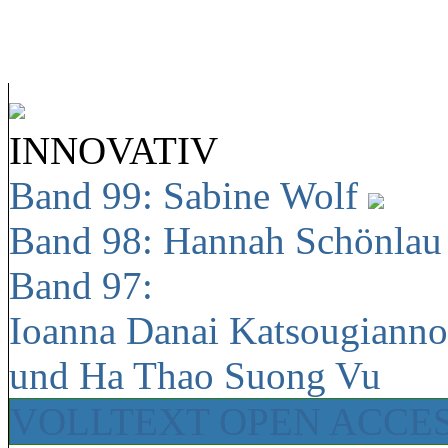
INNOVATIV
Band 99: Sabine Wolf
Band 98: Hannah Schönla
Band 97:
Ioanna Danai Katsougiann
und Ha Thao Suong Vu
VOLLTEXT OPEN ACCE