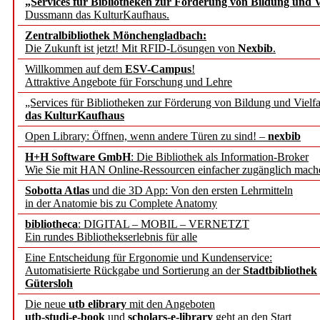
„Services für Bibliotheken zur Förderung von Bildung und Vi
angepasst
Dussmann das KulturKaufhaus.
Zentralbibliothek Mönchengladbach:
Wissenschaftskommunikati
Die Zukunft ist jetzt! Mit RFID-Lösungen von
Nexbib
.
Willkommen auf dem
ESV-Campus
!
konstruktiv!
Attraktive Angebote für Forschung und Lehre
„Services für Bibliotheken zur Förderung von Bildung und Vielfa
Mohr Siebeck übernimmt
das KulturKaufhaus
Open Library: Öffnen, wenn andere Türen zu sind! –
nexbib
und die Zeitschrift für 
H+H Software GmbH
: Die Bibliothek als Information-Broker
Wie Sie mit HAN Online-Ressourcen einfacher zugänglich mach
Francke Attempto
Sobotta Atlas
und die 3D App: Von den ersten Lehrmitteln
in der Anatomie bis zu Complete Anatomy
EBSCO Information Servic
bibliotheca
: DIGITAL – MOBIL – VERNETZT
Recherchefunktionen in
Ein rundes Bibliothekserlebnis für alle
Eine Entscheidung für Ergonomie und Kundenservice:
Automatisierte Rückgabe und Sortierung an der
Stadtbibliothek
Sorbisches Institut neu 
Gütersloh
Geschichte und kulturell
Die neue
utb elibrary
mit den Angeboten
utb-studi-e-book
und
scholars-e-library
geht an den Start