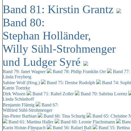
Band 81: Kirstin Grantz
Band 80:
Stephan Holländer,
Willy Sühl-Strohmenger
und Ludger Syré
Band 79: Janet Wagner
Band 78: Philip Franklin Orr
Band 77:
Linda Freyberg
Sabine Wolf (Hrsg.)
Band 75: Denise Rudolph
Band 74: Soph
Katrin Toetzke
Dirk Wissen
Band 71: Rahel Zoller
Band 70: Sabrina Lorenz
Linda Schünhoff
Benjamin Flämig
Band 67:
Wilfried Sühl-Strohmenger
Jan-Pieter Barbian
Band 66: Tina Schurig
Band 65: Christine 
Band 61: Martina Haller
Band 60:
Leonie Flachsmann
Band
Karin Holste-Flinspach
Band 56: Rafael Ball
Band 55: Bettina