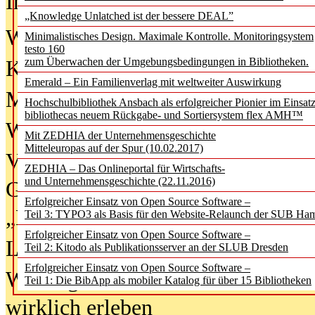
In der Ausgabe
06/2026
(August 20
„Knowledge Unlatched ist der bessere DEAL”
Was Hochschul­bibliotheken von i
Minimalistisches Design. Maximale Kontrolle. Monitoringsystem
testo 160
zum Überwachen der Umgebungsbedingungen in Bibliotheken.
Kinder in der digitalen Welt
Emerald – Ein Familienverlag mit weltweiter Auswirkung
Metadaten als Infrastruktur
Hochschulbibliothek Ansbach als erfolgreicher Pionier im Einsat
bibliothecas neuem Rückgabe- und Sortiersystem flex AMH™
Wenn Bots katalogisieren
Mit ZEDHIA der Unternehmensgeschichte
Mitteleuropas auf der Spur (10.02.2017)
Von Abschlusskleidern bis
ZEDHIA – Das Onlineportal für Wirtschafts-
und Unternehmensgeschichte (22.11.2016)
Geisterjagd-Ausrüstung in der
Erfolgreicher Einsatz von Open Source Software –
„Library of Things“ unterwegs
Teil 3: TYPO3 als Basis für den Website-Relaunch der SUB Ha
Erfolgreicher Einsatz von Open Source Software –
Lesen als Infrastrukturaufgabe
Teil 2: Kitodo als Publikationsserver an der SLUB Dresden
Erfolgreicher Einsatz von Open Source Software –
Wie Jugendliche Social Media
Teil 1: Die BibApp als mobiler Katalog für über 15 Bibliotheken
wirklich erleben