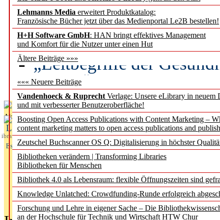
Lehmanns Media
erweitert Produktkatalog:
Künstliche Intelligenz a
Französische Bücher jetzt über das Medienportal Le2B bestellen!
besser zu verstehen
H+H Software GmbH
: HAN bringt effektives Management
und Komfort für die Nutzer unter einen Hut
„Leitbegriffe der Gesund
Ältere Beiträge »»»
des BIÖG erscheinen Ope
««« Neuere Beiträge
Vandenhoeck & Ruprecht
Verlage: Unsere eLibrary in neuem 
und mit verbesserter Benutzeroberfläche!
Aktuelles aus
Boosting Open Access Publications with Content Marketing – 
L
content marketing matters to open access publications and publish
ibrary
Zeutschel Buchscanner OS Q: Digitalisierung in höchster Qualitä
Essentials
Bibliotheken verändern | Transforming Libraries
Bibliotheken für Menschen
Bibliothek 4.0 als Lebensraum: flexible Öffnungszeiten sind gefra
Knowledge Unlatched: Crowdfunding-Runde erfolgreich abgesc
Forschung und Lehre in eigener Sache – Die Bibliothekwissensc
an der Hochschule für Technik und Wirtschaft HTW Chur