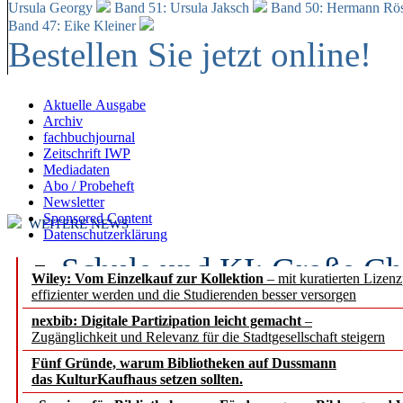
Ursula Georgy
Band 51: Ursula Jaksch
Band 50:
Hermann Rös
Band 47: Eike Kleiner
Bestellen Sie jetzt online!
Aktuelle Ausgabe
Archiv
fachbuchjournal
Zeitschrift IWP
Mediadaten
Abo / Probeheft
Newsletter
Sponsored Content
WEITERE NEWS
Datenschutzerklärung
Schule und KI: Große Ch
Wiley: Vom Einzelkauf zur Kollektion
– mit kuratierten Lizen
effizienter werden und die Studierenden besser versorgen
Voraussetzungen
nexbib: Digitale Partizipation leicht gemacht
–
Zugänglichkeit und Relevanz für die Stadtgesellschaft steigern
Erfolgreiches erstes Hal
Fünf Gründe, warum Bibliotheken auf Dussmann
Segment Research – Ausb
das KulturKaufhaus setzen sollten.