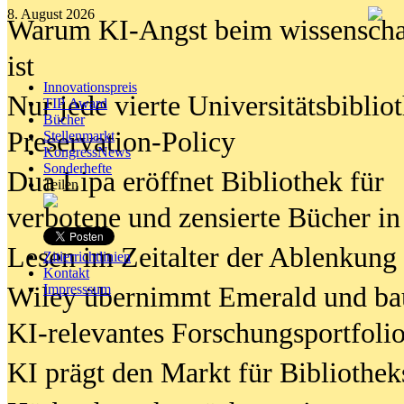
8. August 2026
Warum KI-Angst beim wissenschaft
ist
Innovationspreis
Nur jede vierte Universitätsbibliot
TIP Award
Bücher
Preservation-Policy
Stellenmarkt
KongressNews
Sonderhefte
Dua Lipa eröffnet Bibliothek für
Teilen
verbotene und zensierte Bücher in
Lesen im Zeitalter der Ablenkung
Zitierrichtlinien
Kontakt
Wiley übernimmt Emerald und ba
Impresssum
KI-relevantes Forschungsportfolio
KI prägt den Markt für Bibliothe