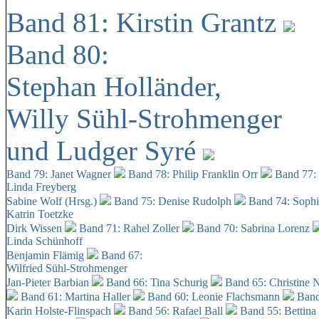
Band 81: Kirstin Grantz
Band 80:
Stephan Holländer,
Willy Sühl-Strohmenger
und Ludger Syré
Band 79: Janet Wagner
Band 78: Philip Franklin Orr
Band 77:
Linda Freyberg
Sabine Wolf (Hrsg.)
Band 75: Denise Rudolph
Band 74: Soph
Katrin Toetzke
Dirk Wissen
Band 71: Rahel Zoller
Band 70: Sabrina Lorenz
Linda Schünhoff
Benjamin Flämig
Band 67:
Wilfried Sühl-Strohmenger
Jan-Pieter Barbian
Band 66: Tina Schurig
Band 65: Christine 
Band 61: Martina Haller
Band 60:
Leonie Flachsmann
Band
Karin Holste-Flinspach
Band 56: Rafael Ball
Band 55: Bettina