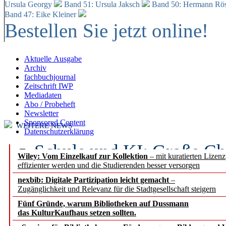
Ursula Georgy
Band 51: Ursula Jaksch
Band 50:
Hermann Rös
Band 47: Eike Kleiner
Bestellen Sie jetzt online!
Aktuelle Ausgabe
Archiv
fachbuchjournal
Zeitschrift IWP
Mediadaten
Abo / Probeheft
Newsletter
Sponsored Content
WEITERE NEWS
Datenschutzerklärung
Schule und KI: Große Ch
Wiley: Vom Einzelkauf zur Kollektion
– mit kuratierten Lizen
effizienter werden und die Studierenden besser versorgen
Voraussetzungen
nexbib: Digitale Partizipation leicht gemacht
–
Zugänglichkeit und Relevanz für die Stadtgesellschaft steigern
Erfolgreiches erstes Hal
Fünf Gründe, warum Bibliotheken auf Dussmann
Segment Research – Ausb
das KulturKaufhaus setzen sollten.