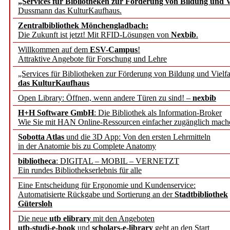
„Services für Bibliotheken zur Förderung von Bildung und Vi
angepasst
Dussmann das KulturKaufhaus.
Zentralbibliothek Mönchengladbach:
Wissenschaftskommunikati
Die Zukunft ist jetzt! Mit RFID-Lösungen von
Nexbib
.
Willkommen auf dem
ESV-Campus
!
konstruktiv!
Attraktive Angebote für Forschung und Lehre
„Services für Bibliotheken zur Förderung von Bildung und Vielfa
Mohr Siebeck übernimmt
das KulturKaufhaus
Open Library: Öffnen, wenn andere Türen zu sind! –
nexbib
und die Zeitschrift für 
H+H Software GmbH
: Die Bibliothek als Information-Broker
Wie Sie mit HAN Online-Ressourcen einfacher zugänglich mach
Francke Attempto
Sobotta Atlas
und die 3D App: Von den ersten Lehrmitteln
in der Anatomie bis zu Complete Anatomy
EBSCO Information Servic
bibliotheca
: DIGITAL – MOBIL – VERNETZT
Recherchefunktionen in
Ein rundes Bibliothekserlebnis für alle
Eine Entscheidung für Ergonomie und Kundenservice:
Automatisierte Rückgabe und Sortierung an der
Stadtbibliothek
Sorbisches Institut neu 
Gütersloh
Geschichte und kulturell
Die neue
utb elibrary
mit den Angeboten
utb-studi-e-book
und
scholars-e-library
geht an den Start