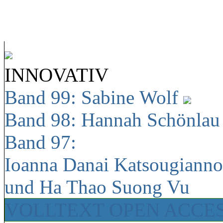
INNOVATIV
Band 99: Sabine Wolf
Band 98: Hannah Schönla
Band 97:
Ioanna Danai Katsougiann
und Ha Thao Suong Vu
VOLLTEXT OPEN ACCE