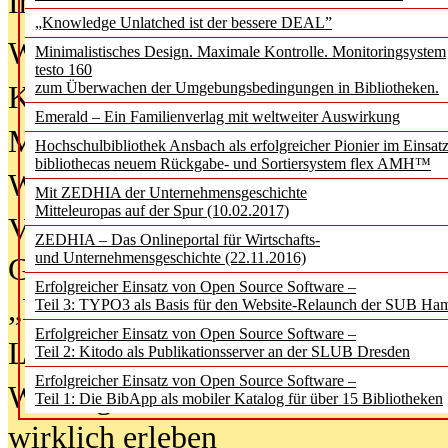
In der Ausgabe
06/2026
(August 20
„Knowledge Unlatched ist der bessere DEAL”
Was Hochschul­bibliotheken von i
Minimalistisches Design. Maximale Kontrolle. Monitoringsystem
testo 160
zum Überwachen der Umgebungsbedingungen in Bibliotheken.
Kinder in der digitalen Welt
Emerald – Ein Familienverlag mit weltweiter Auswirkung
Metadaten als Infrastruktur
Hochschulbibliothek Ansbach als erfolgreicher Pionier im Einsat
bibliothecas neuem Rückgabe- und Sortiersystem flex AMH™
Wenn Bots katalogisieren
Mit ZEDHIA der Unternehmensgeschichte
Mitteleuropas auf der Spur (10.02.2017)
Von Abschlusskleidern bis
ZEDHIA – Das Onlineportal für Wirtschafts-
und Unternehmensgeschichte (22.11.2016)
Geisterjagd-Ausrüstung in der
Erfolgreicher Einsatz von Open Source Software –
„Library of Things“ unterwegs
Teil 3: TYPO3 als Basis für den Website-Relaunch der SUB Ha
Erfolgreicher Einsatz von Open Source Software –
Lesen als Infrastrukturaufgabe
Teil 2: Kitodo als Publikationsserver an der SLUB Dresden
Erfolgreicher Einsatz von Open Source Software –
Wie Jugendliche Social Media
Teil 1: Die BibApp als mobiler Katalog für über 15 Bibliotheken
wirklich erleben