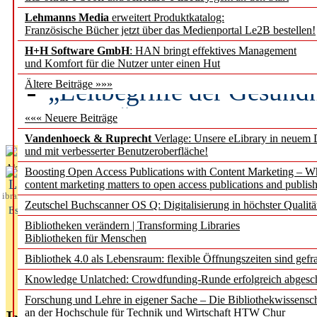
Lehmanns Media
erweitert Produktkatalog:
Künstliche Intelligenz a
Französische Bücher jetzt über das Medienportal Le2B bestellen!
besser zu verstehen
H+H Software GmbH
: HAN bringt effektives Management
und Komfort für die Nutzer unter einen Hut
„Leitbegriffe der Gesund
Ältere Beiträge »»»
des BIÖG erscheinen Ope
««« Neuere Beiträge
Vandenhoeck & Ruprecht
Verlage: Unsere eLibrary in neuem 
und mit verbesserter Benutzeroberfläche!
Aktuelles aus
Boosting Open Access Publications with Content Marketing – 
L
content marketing matters to open access publications and publish
ibrary
Zeutschel Buchscanner OS Q: Digitalisierung in höchster Qualitä
Essentials
Bibliotheken verändern | Transforming Libraries
Bibliotheken für Menschen
Bibliothek 4.0 als Lebensraum: flexible Öffnungszeiten sind gefra
Knowledge Unlatched: Crowdfunding-Runde erfolgreich abgesc
Forschung und Lehre in eigener Sache – Die Bibliothekwissensc
an der Hochschule für Technik und Wirtschaft HTW Chur