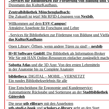
„Services für Bibliotheken zur Förderung von Bildung und Vi
angepasst
Dussmann das KulturKaufhaus.
Zentralbibliothek Mönchengladbach:
Wissenschaftskommunikati
Die Zukunft ist jetzt! Mit RFID-Lösungen von
Nexbib
.
Willkommen auf dem
ESV-Campus
!
konstruktiv!
Attraktive Angebote für Forschung und Lehre
„Services für Bibliotheken zur Förderung von Bildung und Vielfa
Mohr Siebeck übernimmt
das KulturKaufhaus
Open Library: Öffnen, wenn andere Türen zu sind! –
nexbib
und die Zeitschrift für 
H+H Software GmbH
: Die Bibliothek als Information-Broker
Wie Sie mit HAN Online-Ressourcen einfacher zugänglich mach
Francke Attempto
Sobotta Atlas
und die 3D App: Von den ersten Lehrmitteln
in der Anatomie bis zu Complete Anatomy
EBSCO Information Servic
bibliotheca
: DIGITAL – MOBIL – VERNETZT
Recherchefunktionen in
Ein rundes Bibliothekserlebnis für alle
Eine Entscheidung für Ergonomie und Kundenservice:
Automatisierte Rückgabe und Sortierung an der
Stadtbibliothek
Sorbisches Institut neu 
Gütersloh
Geschichte und kulturell
Die neue
utb elibrary
mit den Angeboten
utb-studi-e-book
und
scholars-e-library
geht an den Start