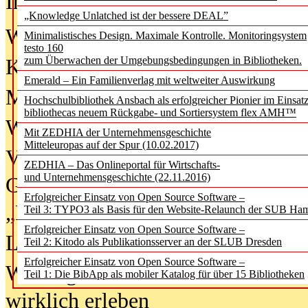
In der Ausgabe
06/2026
(August 20
„Knowledge Unlatched ist der bessere DEAL”
Was Hochschul­bibliotheken von i
Minimalistisches Design. Maximale Kontrolle. Monitoringsystem
testo 160
zum Überwachen der Umgebungsbedingungen in Bibliotheken.
Kinder in der digitalen Welt
Emerald – Ein Familienverlag mit weltweiter Auswirkung
Metadaten als Infrastruktur
Hochschulbibliothek Ansbach als erfolgreicher Pionier im Einsat
bibliothecas neuem Rückgabe- und Sortiersystem flex AMH™
Wenn Bots katalogisieren
Mit ZEDHIA der Unternehmensgeschichte
Mitteleuropas auf der Spur (10.02.2017)
Von Abschlusskleidern bis
ZEDHIA – Das Onlineportal für Wirtschafts-
und Unternehmensgeschichte (22.11.2016)
Geisterjagd-Ausrüstung in der
Erfolgreicher Einsatz von Open Source Software –
„Library of Things“ unterwegs
Teil 3: TYPO3 als Basis für den Website-Relaunch der SUB Ha
Erfolgreicher Einsatz von Open Source Software –
Lesen als Infrastrukturaufgabe
Teil 2: Kitodo als Publikationsserver an der SLUB Dresden
Erfolgreicher Einsatz von Open Source Software –
Wie Jugendliche Social Media
Teil 1: Die BibApp als mobiler Katalog für über 15 Bibliotheken
wirklich erleben