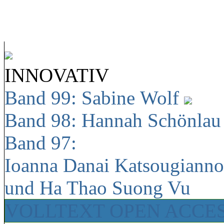
INNOVATIV
Band 99: Sabine Wolf
Band 98: Hannah Schönla
Band 97:
Ioanna Danai Katsougiann
und Ha Thao Suong Vu
VOLLTEXT OPEN ACCE