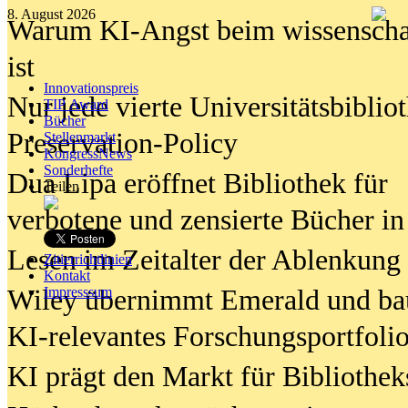
8. August 2026
Warum KI-Angst beim wissenschaft
ist
Innovationspreis
Nur jede vierte Universitätsbibliot
TIP Award
Bücher
Preservation-Policy
Stellenmarkt
KongressNews
Sonderhefte
Dua Lipa eröffnet Bibliothek für
Teilen
verbotene und zensierte Bücher in
Lesen im Zeitalter der Ablenkung
Zitierrichtlinien
Kontakt
Wiley übernimmt Emerald und ba
Impresssum
KI-relevantes Forschungsportfolio
KI prägt den Markt für Bibliothe