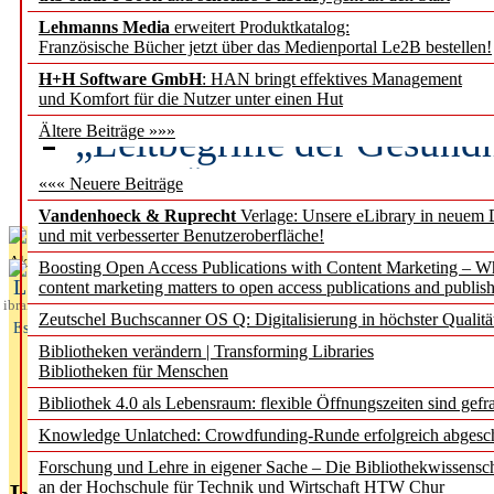
Lehmanns Media
erweitert Produktkatalog:
Künstliche Intelligenz a
Französische Bücher jetzt über das Medienportal Le2B bestellen!
besser zu verstehen
H+H Software GmbH
: HAN bringt effektives Management
und Komfort für die Nutzer unter einen Hut
„Leitbegriffe der Gesund
Ältere Beiträge »»»
des BIÖG erscheinen Ope
««« Neuere Beiträge
Vandenhoeck & Ruprecht
Verlage: Unsere eLibrary in neuem 
und mit verbesserter Benutzeroberfläche!
Aktuelles aus
Boosting Open Access Publications with Content Marketing – 
L
content marketing matters to open access publications and publish
ibrary
Zeutschel Buchscanner OS Q: Digitalisierung in höchster Qualitä
Essentials
Bibliotheken verändern | Transforming Libraries
Bibliotheken für Menschen
Bibliothek 4.0 als Lebensraum: flexible Öffnungszeiten sind gefra
Knowledge Unlatched: Crowdfunding-Runde erfolgreich abgesc
Forschung und Lehre in eigener Sache – Die Bibliothekwissensc
an der Hochschule für Technik und Wirtschaft HTW Chur