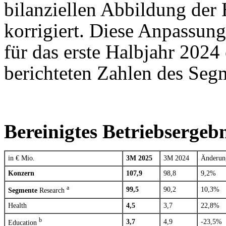
bilanziellen Abbildung der
korrigiert. Diese Anpassung
für das erste Halbjahr 202
berichteten Zahlen des Seg
Bereinigtes Betriebsergeb
in € Mio.
3M 2025
3M 2024
Änderun
Konzern
107,9
98,8
9,2%
a
99,5
90,2
10,3%
Segmente
Research
Health
4,5
3,7
22,8%
b
3,7
4,9
-23,5%
Education