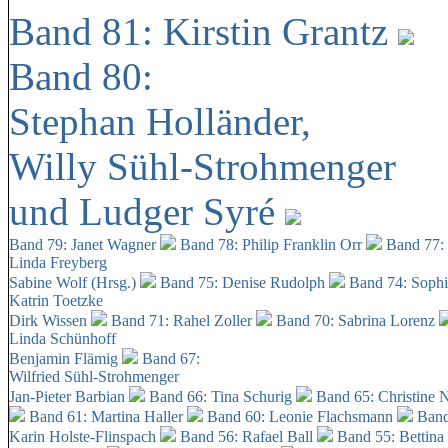
Band 81: Kirstin Grantz
Band 80:
Stephan Holländer,
Willy Sühl-Strohmenger
und Ludger Syré
Band 79: Janet Wagner
Band 78: Philip Franklin Orr
Band 77:
Linda Freyberg
Sabine Wolf (Hrsg.)
Band 75: Denise Rudolph
Band 74: Soph
Katrin Toetzke
Dirk Wissen
Band 71: Rahel Zoller
Band 70: Sabrina Lorenz
Linda Schünhoff
Benjamin Flämig
Band 67:
Wilfried Sühl-Strohmenger
Jan-Pieter Barbian
Band 66: Tina Schurig
Band 65: Christine 
Band 61: Martina Haller
Band 60:
Leonie Flachsmann
Band
Karin Holste-Flinspach
Band 56: Rafael Ball
Band 55: Bettina