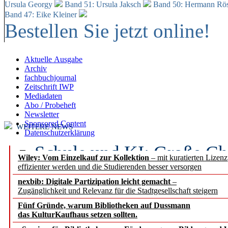
Ursula Georgy
Band 51: Ursula Jaksch
Band 50:
Hermann Rös
Band 47: Eike Kleiner
Bestellen Sie jetzt online!
Aktuelle Ausgabe
Archiv
fachbuchjournal
Zeitschrift IWP
Mediadaten
Abo / Probeheft
Newsletter
Sponsored Content
WEITERE NEWS
Datenschutzerklärung
Schule und KI: Große Ch
Wiley: Vom Einzelkauf zur Kollektion
– mit kuratierten Lizen
effizienter werden und die Studierenden besser versorgen
Voraussetzungen
nexbib: Digitale Partizipation leicht gemacht
–
Zugänglichkeit und Relevanz für die Stadtgesellschaft steigern
Erfolgreiches erstes Hal
Fünf Gründe, warum Bibliotheken auf Dussmann
Segment Research – Ausb
das KulturKaufhaus setzen sollten.