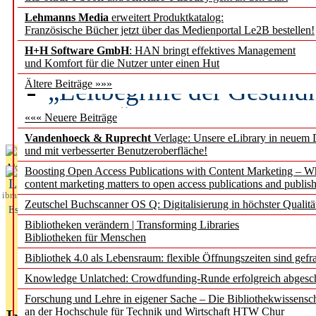
Lehmanns Media
erweitert Produktkatalog:
Künstliche Intelligenz a
Französische Bücher jetzt über das Medienportal Le2B bestellen!
besser zu verstehen
H+H Software GmbH
: HAN bringt effektives Management
und Komfort für die Nutzer unter einen Hut
„Leitbegriffe der Gesund
Ältere Beiträge »»»
des BIÖG erscheinen Ope
««« Neuere Beiträge
Vandenhoeck & Ruprecht
Verlage: Unsere eLibrary in neuem 
und mit verbesserter Benutzeroberfläche!
Aktuelles aus
Boosting Open Access Publications with Content Marketing – 
L
content marketing matters to open access publications and publish
ibrary
Zeutschel Buchscanner OS Q: Digitalisierung in höchster Qualitä
Essentials
Bibliotheken verändern | Transforming Libraries
Bibliotheken für Menschen
Bibliothek 4.0 als Lebensraum: flexible Öffnungszeiten sind gefra
Knowledge Unlatched: Crowdfunding-Runde erfolgreich abgesc
Forschung und Lehre in eigener Sache – Die Bibliothekwissensc
an der Hochschule für Technik und Wirtschaft HTW Chur