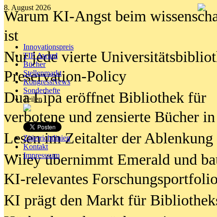
8. August 2026
Warum KI-Angst beim wissenschaft
ist
Innovationspreis
Nur jede vierte Universitätsbibliot
TIP Award
Bücher
Preservation-Policy
Stellenmarkt
KongressNews
Sonderhefte
Dua Lipa eröffnet Bibliothek für
Teilen
verbotene und zensierte Bücher in
Lesen im Zeitalter der Ablenkung
Zitierrichtlinien
Kontakt
Wiley übernimmt Emerald und ba
Impresssum
KI-relevantes Forschungsportfolio
KI prägt den Markt für Bibliothe