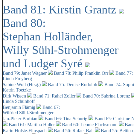
Band 81: Kirstin Grantz
Band 80:
Stephan Holländer,
Willy Sühl-Strohmenger
und Ludger Syré
Band 79: Janet Wagner
Band 78: Philip Franklin Orr
Band 77:
Linda Freyberg
Sabine Wolf (Hrsg.)
Band 75: Denise Rudolph
Band 74: Soph
Katrin Toetzke
Dirk Wissen
Band 71: Rahel Zoller
Band 70: Sabrina Lorenz
Linda Schünhoff
Benjamin Flämig
Band 67:
Wilfried Sühl-Strohmenger
Jan-Pieter Barbian
Band 66: Tina Schurig
Band 65: Christine 
Band 61: Martina Haller
Band 60:
Leonie Flachsmann
Band
Karin Holste-Flinspach
Band 56: Rafael Ball
Band 55: Bettina