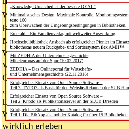
In der Ausgabe
06/2026
(August 20
„Knowledge Unlatched ist der bessere DEAL”
Was Hochschul­bibliotheken von i
Minimalistisches Design. Maximale Kontrolle. Monitoringsystem
testo 160
zum Überwachen der Umgebungsbedingungen in Bibliotheken.
Kinder in der digitalen Welt
Emerald – Ein Familienverlag mit weltweiter Auswirkung
Metadaten als Infrastruktur
Hochschulbibliothek Ansbach als erfolgreicher Pionier im Einsat
bibliothecas neuem Rückgabe- und Sortiersystem flex AMH™
Wenn Bots katalogisieren
Mit ZEDHIA der Unternehmensgeschichte
Mitteleuropas auf der Spur (10.02.2017)
Von Abschlusskleidern bis
ZEDHIA – Das Onlineportal für Wirtschafts-
und Unternehmensgeschichte (22.11.2016)
Geisterjagd-Ausrüstung in der
Erfolgreicher Einsatz von Open Source Software –
„Library of Things“ unterwegs
Teil 3: TYPO3 als Basis für den Website-Relaunch der SUB Ha
Erfolgreicher Einsatz von Open Source Software –
Lesen als Infrastrukturaufgabe
Teil 2: Kitodo als Publikationsserver an der SLUB Dresden
Erfolgreicher Einsatz von Open Source Software –
Wie Jugendliche Social Media
Teil 1: Die BibApp als mobiler Katalog für über 15 Bibliotheken
wirklich erleben