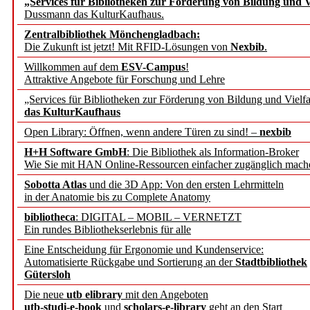
„Services für Bibliotheken zur Förderung von Bildung und Vi
angepasst
Dussmann das KulturKaufhaus.
Zentralbibliothek Mönchengladbach:
Wissenschaftskommunikati
Die Zukunft ist jetzt! Mit RFID-Lösungen von
Nexbib
.
Willkommen auf dem
ESV-Campus
!
konstruktiv!
Attraktive Angebote für Forschung und Lehre
„Services für Bibliotheken zur Förderung von Bildung und Vielfa
Mohr Siebeck übernimmt
das KulturKaufhaus
Open Library: Öffnen, wenn andere Türen zu sind! –
nexbib
und die Zeitschrift für 
H+H Software GmbH
: Die Bibliothek als Information-Broker
Wie Sie mit HAN Online-Ressourcen einfacher zugänglich mach
Francke Attempto
Sobotta Atlas
und die 3D App: Von den ersten Lehrmitteln
in der Anatomie bis zu Complete Anatomy
EBSCO Information Servic
bibliotheca
: DIGITAL – MOBIL – VERNETZT
Recherchefunktionen in
Ein rundes Bibliothekserlebnis für alle
Eine Entscheidung für Ergonomie und Kundenservice:
Automatisierte Rückgabe und Sortierung an der
Stadtbibliothek
Sorbisches Institut neu 
Gütersloh
Geschichte und kulturell
Die neue
utb elibrary
mit den Angeboten
utb-studi-e-book
und
scholars-e-library
geht an den Start