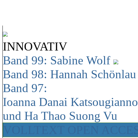
INNOVATIV
Band 99: Sabine Wolf
Band 98: Hannah Schönla
Band 97:
Ioanna Danai Katsougiann
und Ha Thao Suong Vu
VOLLTEXT OPEN ACCE