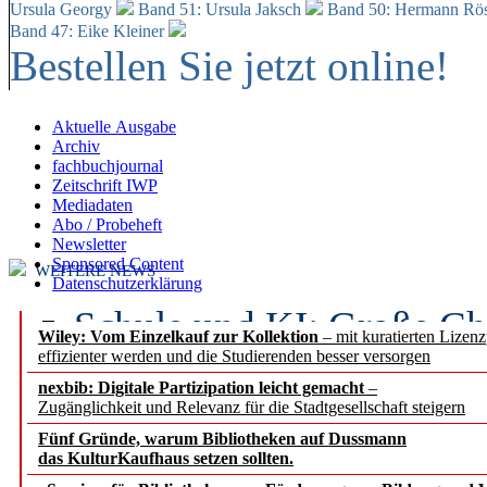
Ursula Georgy
Band 51: Ursula Jaksch
Band 50:
Hermann Rös
Band 47: Eike Kleiner
Bestellen Sie jetzt online!
Aktuelle Ausgabe
Archiv
fachbuchjournal
Zeitschrift IWP
Mediadaten
Abo / Probeheft
Newsletter
Sponsored Content
WEITERE NEWS
Datenschutzerklärung
Schule und KI: Große Ch
Wiley: Vom Einzelkauf zur Kollektion
– mit kuratierten Lizen
effizienter werden und die Studierenden besser versorgen
Voraussetzungen
nexbib: Digitale Partizipation leicht gemacht
–
Zugänglichkeit und Relevanz für die Stadtgesellschaft steigern
Erfolgreiches erstes Hal
Fünf Gründe, warum Bibliotheken auf Dussmann
Segment Research – Ausb
das KulturKaufhaus setzen sollten.