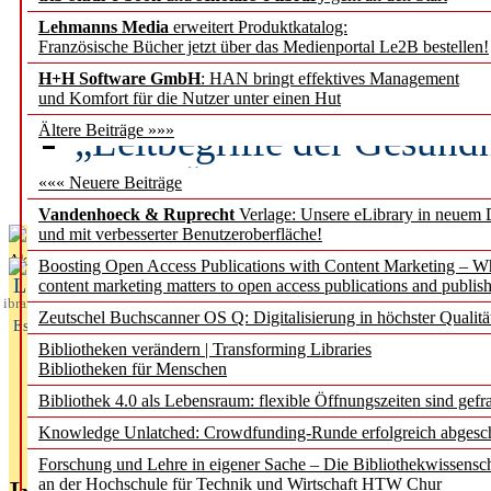
Lehmanns Media
erweitert Produktkatalog:
Künstliche Intelligenz a
Französische Bücher jetzt über das Medienportal Le2B bestellen!
besser zu verstehen
H+H Software GmbH
: HAN bringt effektives Management
und Komfort für die Nutzer unter einen Hut
„Leitbegriffe der Gesund
Ältere Beiträge »»»
des BIÖG erscheinen Ope
««« Neuere Beiträge
Vandenhoeck & Ruprecht
Verlage: Unsere eLibrary in neuem 
und mit verbesserter Benutzeroberfläche!
Aktuelles aus
Boosting Open Access Publications with Content Marketing – 
L
content marketing matters to open access publications and publish
ibrary
Zeutschel Buchscanner OS Q: Digitalisierung in höchster Qualitä
Essentials
Bibliotheken verändern | Transforming Libraries
Bibliotheken für Menschen
Bibliothek 4.0 als Lebensraum: flexible Öffnungszeiten sind gefra
Knowledge Unlatched: Crowdfunding-Runde erfolgreich abgesc
Forschung und Lehre in eigener Sache – Die Bibliothekwissensc
an der Hochschule für Technik und Wirtschaft HTW Chur