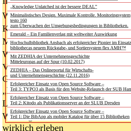
In der Ausgabe
06/2026
(August 20
„Knowledge Unlatched ist der bessere DEAL”
Was Hochschul­bibliotheken von i
Minimalistisches Design. Maximale Kontrolle. Monitoringsystem
testo 160
zum Überwachen der Umgebungsbedingungen in Bibliotheken.
Kinder in der digitalen Welt
Emerald – Ein Familienverlag mit weltweiter Auswirkung
Metadaten als Infrastruktur
Hochschulbibliothek Ansbach als erfolgreicher Pionier im Einsat
bibliothecas neuem Rückgabe- und Sortiersystem flex AMH™
Wenn Bots katalogisieren
Mit ZEDHIA der Unternehmensgeschichte
Mitteleuropas auf der Spur (10.02.2017)
Von Abschlusskleidern bis
ZEDHIA – Das Onlineportal für Wirtschafts-
und Unternehmensgeschichte (22.11.2016)
Geisterjagd-Ausrüstung in der
Erfolgreicher Einsatz von Open Source Software –
„Library of Things“ unterwegs
Teil 3: TYPO3 als Basis für den Website-Relaunch der SUB Ha
Erfolgreicher Einsatz von Open Source Software –
Lesen als Infrastrukturaufgabe
Teil 2: Kitodo als Publikationsserver an der SLUB Dresden
Erfolgreicher Einsatz von Open Source Software –
Wie Jugendliche Social Media
Teil 1: Die BibApp als mobiler Katalog für über 15 Bibliotheken
wirklich erleben