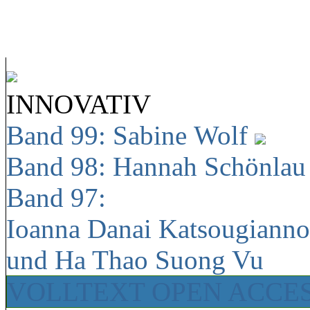
INNOVATIV
Band 99: Sabine Wolf
Band 98: Hannah Schönla
Band 97:
Ioanna Danai Katsougiann
und Ha Thao Suong Vu
VOLLTEXT OPEN ACCE