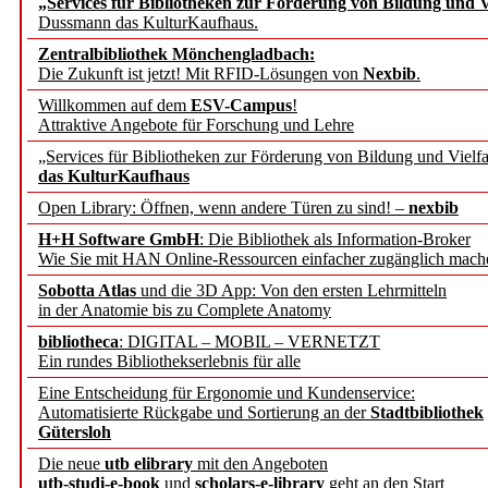
„Services für Bibliotheken zur Förderung von Bildung und Vi
angepasst
Dussmann das KulturKaufhaus.
Zentralbibliothek Mönchengladbach:
Wissenschaftskommunikati
Die Zukunft ist jetzt! Mit RFID-Lösungen von
Nexbib
.
Willkommen auf dem
ESV-Campus
!
konstruktiv!
Attraktive Angebote für Forschung und Lehre
„Services für Bibliotheken zur Förderung von Bildung und Vielfa
Mohr Siebeck übernimmt
das KulturKaufhaus
Open Library: Öffnen, wenn andere Türen zu sind! –
nexbib
und die Zeitschrift für 
H+H Software GmbH
: Die Bibliothek als Information-Broker
Wie Sie mit HAN Online-Ressourcen einfacher zugänglich mach
Francke Attempto
Sobotta Atlas
und die 3D App: Von den ersten Lehrmitteln
in der Anatomie bis zu Complete Anatomy
EBSCO Information Servic
bibliotheca
: DIGITAL – MOBIL – VERNETZT
Recherchefunktionen in
Ein rundes Bibliothekserlebnis für alle
Eine Entscheidung für Ergonomie und Kundenservice:
Automatisierte Rückgabe und Sortierung an der
Stadtbibliothek
Sorbisches Institut neu 
Gütersloh
Geschichte und kulturell
Die neue
utb elibrary
mit den Angeboten
utb-studi-e-book
und
scholars-e-library
geht an den Start