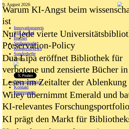
9. August 2026
Warum KI-Angst beim wissenschaft
ist
Innovationspreis
Nur jede vierte Universitätsbibliot
TIP Award
Bücher
Preservation-Policy
Stellenmarkt
KongressNews
Sonderhefte
Dua Lipa eröffnet Bibliothek für
Teilen
verbotene und zensierte Bücher in
Lesen im Zeitalter der Ablenkung
Zitierrichtlinien
Kontakt
Wiley übernimmt Emerald und ba
Impresssum
KI-relevantes Forschungsportfolio
KI prägt den Markt für Bibliothe