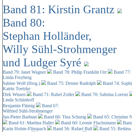
Band 81: Kirstin Grantz
Band 80:
Stephan Holländer,
Willy Sühl-Strohmenger
und Ludger Syré
Band 79: Janet Wagner
Band 78: Philip Franklin Orr
Band 77:
Linda Freyberg
Sabine Wolf (Hrsg.)
Band 75: Denise Rudolph
Band 74: Soph
Katrin Toetzke
Dirk Wissen
Band 71: Rahel Zoller
Band 70: Sabrina Lorenz
Linda Schünhoff
Benjamin Flämig
Band 67:
Wilfried Sühl-Strohmenger
Jan-Pieter Barbian
Band 66: Tina Schurig
Band 65: Christine 
Band 61: Martina Haller
Band 60:
Leonie Flachsmann
Band
Karin Holste-Flinspach
Band 56: Rafael Ball
Band 55: Bettina