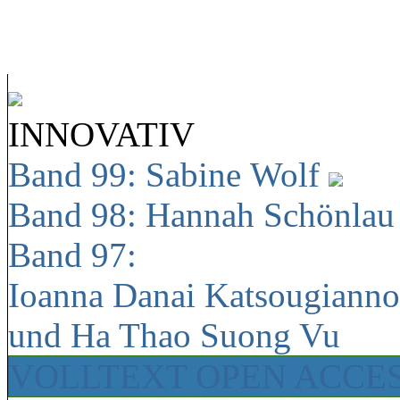
INNOVATIV
Band 99: Sabine Wolf
Band 98: Hannah Schönla
Band 97:
Ioanna Danai Katsougiann
und Ha Thao Suong Vu
VOLLTEXT OPEN ACCE