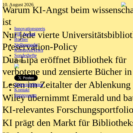
10. August 2026
Warum KI-Angst beim wissenschaft
ist
Innovationspreis
Nur jede vierte Universitätsbibliot
TIP Award
Bücher
Preservation-Policy
Stellenmarkt
KongressNews
Sonderhefte
Dua Lipa eröffnet Bibliothek für
Teilen
verbotene und zensierte Bücher in
Lesen im Zeitalter der Ablenkung
Zitierrichtlinien
Kontakt
Wiley übernimmt Emerald und ba
Impresssum
KI-relevantes Forschungsportfolio
KI prägt den Markt für Bibliothe