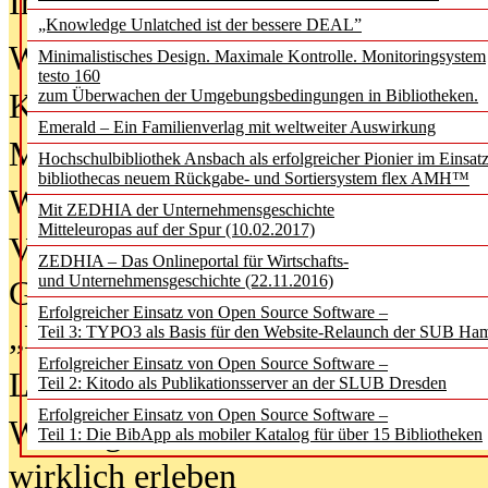
In der Ausgabe
06/2026
(August 20
„Knowledge Unlatched ist der bessere DEAL”
Was Hochschul­bibliotheken von i
Minimalistisches Design. Maximale Kontrolle. Monitoringsystem
testo 160
zum Überwachen der Umgebungsbedingungen in Bibliotheken.
Kinder in der digitalen Welt
Emerald – Ein Familienverlag mit weltweiter Auswirkung
Metadaten als Infrastruktur
Hochschulbibliothek Ansbach als erfolgreicher Pionier im Einsat
bibliothecas neuem Rückgabe- und Sortiersystem flex AMH™
Wenn Bots katalogisieren
Mit ZEDHIA der Unternehmensgeschichte
Mitteleuropas auf der Spur (10.02.2017)
Von Abschlusskleidern bis
ZEDHIA – Das Onlineportal für Wirtschafts-
und Unternehmensgeschichte (22.11.2016)
Geisterjagd-Ausrüstung in der
Erfolgreicher Einsatz von Open Source Software –
„Library of Things“ unterwegs
Teil 3: TYPO3 als Basis für den Website-Relaunch der SUB Ha
Erfolgreicher Einsatz von Open Source Software –
Lesen als Infrastrukturaufgabe
Teil 2: Kitodo als Publikationsserver an der SLUB Dresden
Erfolgreicher Einsatz von Open Source Software –
Wie Jugendliche Social Media
Teil 1: Die BibApp als mobiler Katalog für über 15 Bibliotheken
wirklich erleben