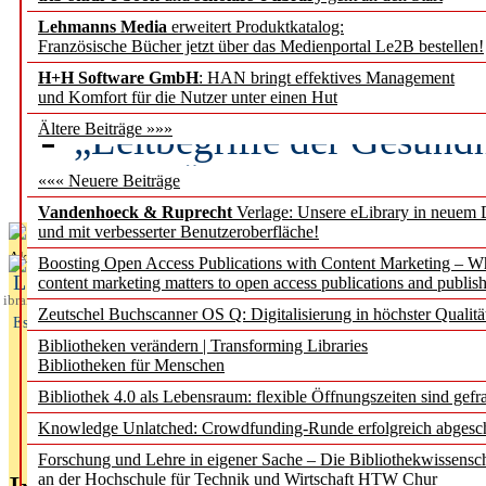
Lehmanns Media
erweitert Produktkatalog:
Künstliche Intelligenz a
Französische Bücher jetzt über das Medienportal Le2B bestellen!
besser zu verstehen
H+H Software GmbH
: HAN bringt effektives Management
und Komfort für die Nutzer unter einen Hut
„Leitbegriffe der Gesund
Ältere Beiträge »»»
des BIÖG erscheinen Ope
««« Neuere Beiträge
Vandenhoeck & Ruprecht
Verlage: Unsere eLibrary in neuem 
und mit verbesserter Benutzeroberfläche!
Aktuelles aus
Boosting Open Access Publications with Content Marketing – 
L
content marketing matters to open access publications and publish
ibrary
Zeutschel Buchscanner OS Q: Digitalisierung in höchster Qualitä
Essentials
Bibliotheken verändern | Transforming Libraries
Bibliotheken für Menschen
Bibliothek 4.0 als Lebensraum: flexible Öffnungszeiten sind gefra
Knowledge Unlatched: Crowdfunding-Runde erfolgreich abgesc
Forschung und Lehre in eigener Sache – Die Bibliothekwissensc
an der Hochschule für Technik und Wirtschaft HTW Chur