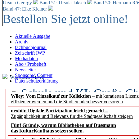
Ursula Georgy
Band 51: Ursula Jaksch
Band 50:
Hermann Rös
Band 47: Eike Kleiner
Bestellen Sie jetzt online!
Aktuelle Ausgabe
Archiv
fachbuchjournal
Zeitschrift IWP
Mediadaten
Abo / Probeheft
Newsletter
Sponsored Content
WEITERE NEWS
Datenschutzerklärung
Schule und KI: Große Ch
Wiley: Vom Einzelkauf zur Kollektion
– mit kuratierten Lizen
effizienter werden und die Studierenden besser versorgen
Voraussetzungen
nexbib: Digitale Partizipation leicht gemacht
–
Zugänglichkeit und Relevanz für die Stadtgesellschaft steigern
Erfolgreiches erstes Hal
Fünf Gründe, warum Bibliotheken auf Dussmann
Segment Research – Ausb
das KulturKaufhaus setzen sollten.