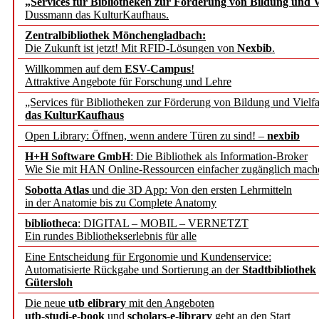
„Services für Bibliotheken zur Förderung von Bildung und Vi
angepasst
Dussmann das KulturKaufhaus.
Zentralbibliothek Mönchengladbach:
Wissenschaftskommunikati
Die Zukunft ist jetzt! Mit RFID-Lösungen von
Nexbib
.
Willkommen auf dem
ESV-Campus
!
konstruktiv!
Attraktive Angebote für Forschung und Lehre
„Services für Bibliotheken zur Förderung von Bildung und Vielfa
Mohr Siebeck übernimmt
das KulturKaufhaus
Open Library: Öffnen, wenn andere Türen zu sind! –
nexbib
und die Zeitschrift für 
H+H Software GmbH
: Die Bibliothek als Information-Broker
Wie Sie mit HAN Online-Ressourcen einfacher zugänglich mach
Francke Attempto
Sobotta Atlas
und die 3D App: Von den ersten Lehrmitteln
in der Anatomie bis zu Complete Anatomy
EBSCO Information Servic
bibliotheca
: DIGITAL – MOBIL – VERNETZT
Recherchefunktionen in
Ein rundes Bibliothekserlebnis für alle
Eine Entscheidung für Ergonomie und Kundenservice:
Automatisierte Rückgabe und Sortierung an der
Stadtbibliothek
Sorbisches Institut neu 
Gütersloh
Geschichte und kulturell
Die neue
utb elibrary
mit den Angeboten
utb-studi-e-book
und
scholars-e-library
geht an den Start