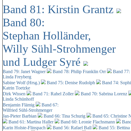
Band 81: Kirstin Grantz
Band 80:
Stephan Holländer,
Willy Sühl-Strohmenger
und Ludger Syré
Band 79: Janet Wagner
Band 78: Philip Franklin Orr
Band 77:
Linda Freyberg
Sabine Wolf (Hrsg.)
Band 75: Denise Rudolph
Band 74: Soph
Katrin Toetzke
Dirk Wissen
Band 71: Rahel Zoller
Band 70: Sabrina Lorenz
Linda Schünhoff
Benjamin Flämig
Band 67:
Wilfried Sühl-Strohmenger
Jan-Pieter Barbian
Band 66: Tina Schurig
Band 65: Christine 
Band 61: Martina Haller
Band 60:
Leonie Flachsmann
Band
Karin Holste-Flinspach
Band 56: Rafael Ball
Band 55: Bettina