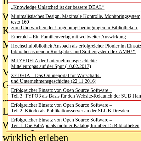
In der Ausgabe
06/2026
(August 20
„Knowledge Unlatched ist der bessere DEAL”
Was Hochschul­bibliotheken von i
Minimalistisches Design. Maximale Kontrolle. Monitoringsystem
testo 160
zum Überwachen der Umgebungsbedingungen in Bibliotheken.
Kinder in der digitalen Welt
Emerald – Ein Familienverlag mit weltweiter Auswirkung
Metadaten als Infrastruktur
Hochschulbibliothek Ansbach als erfolgreicher Pionier im Einsat
bibliothecas neuem Rückgabe- und Sortiersystem flex AMH™
Wenn Bots katalogisieren
Mit ZEDHIA der Unternehmensgeschichte
Mitteleuropas auf der Spur (10.02.2017)
Von Abschlusskleidern bis
ZEDHIA – Das Onlineportal für Wirtschafts-
und Unternehmensgeschichte (22.11.2016)
Geisterjagd-Ausrüstung in der
Erfolgreicher Einsatz von Open Source Software –
„Library of Things“ unterwegs
Teil 3: TYPO3 als Basis für den Website-Relaunch der SUB Ha
Erfolgreicher Einsatz von Open Source Software –
Lesen als Infrastrukturaufgabe
Teil 2: Kitodo als Publikationsserver an der SLUB Dresden
Erfolgreicher Einsatz von Open Source Software –
Wie Jugendliche Social Media
Teil 1: Die BibApp als mobiler Katalog für über 15 Bibliotheken
wirklich erleben