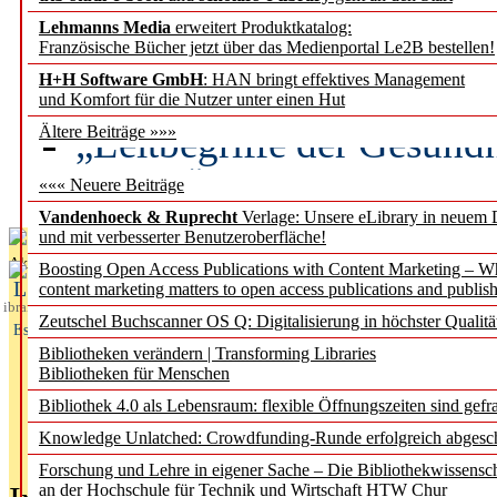
Lehmanns Media
erweitert Produktkatalog:
Künstliche Intelligenz a
Französische Bücher jetzt über das Medienportal Le2B bestellen!
besser zu verstehen
H+H Software GmbH
: HAN bringt effektives Management
und Komfort für die Nutzer unter einen Hut
„Leitbegriffe der Gesund
Ältere Beiträge »»»
des BIÖG erscheinen Ope
««« Neuere Beiträge
Vandenhoeck & Ruprecht
Verlage: Unsere eLibrary in neuem 
und mit verbesserter Benutzeroberfläche!
Aktuelles aus
Boosting Open Access Publications with Content Marketing – 
L
content marketing matters to open access publications and publish
ibrary
Zeutschel Buchscanner OS Q: Digitalisierung in höchster Qualitä
Essentials
Bibliotheken verändern | Transforming Libraries
Bibliotheken für Menschen
Bibliothek 4.0 als Lebensraum: flexible Öffnungszeiten sind gefra
Knowledge Unlatched: Crowdfunding-Runde erfolgreich abgesc
Forschung und Lehre in eigener Sache – Die Bibliothekwissensc
an der Hochschule für Technik und Wirtschaft HTW Chur