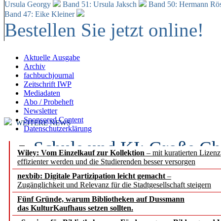
Ursula Georgy
Band 51: Ursula Jaksch
Band 50:
Hermann Rös
Band 47: Eike Kleiner
Bestellen Sie jetzt online!
Aktuelle Ausgabe
Archiv
fachbuchjournal
Zeitschrift IWP
Mediadaten
Abo / Probeheft
Newsletter
Sponsored Content
WEITERE NEWS
Datenschutzerklärung
Schule und KI: Große Ch
Wiley: Vom Einzelkauf zur Kollektion
– mit kuratierten Lizen
effizienter werden und die Studierenden besser versorgen
Voraussetzungen
nexbib: Digitale Partizipation leicht gemacht
–
Zugänglichkeit und Relevanz für die Stadtgesellschaft steigern
Erfolgreiches erstes Hal
Fünf Gründe, warum Bibliotheken auf Dussmann
Segment Research – Ausb
das KulturKaufhaus setzen sollten.