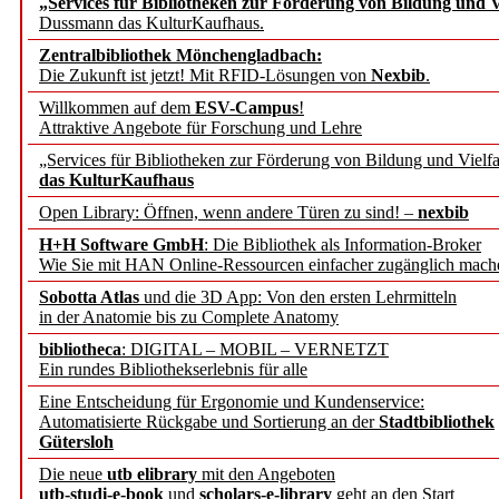
„Services für Bibliotheken zur Förderung von Bildung und Vi
angepasst
Dussmann das KulturKaufhaus.
Zentralbibliothek Mönchengladbach:
Wissenschaftskommunikati
Die Zukunft ist jetzt! Mit RFID-Lösungen von
Nexbib
.
Willkommen auf dem
ESV-Campus
!
konstruktiv!
Attraktive Angebote für Forschung und Lehre
„Services für Bibliotheken zur Förderung von Bildung und Vielfa
Mohr Siebeck übernimmt
das KulturKaufhaus
Open Library: Öffnen, wenn andere Türen zu sind! –
nexbib
und die Zeitschrift für 
H+H Software GmbH
: Die Bibliothek als Information-Broker
Wie Sie mit HAN Online-Ressourcen einfacher zugänglich mach
Francke Attempto
Sobotta Atlas
und die 3D App: Von den ersten Lehrmitteln
in der Anatomie bis zu Complete Anatomy
EBSCO Information Servic
bibliotheca
: DIGITAL – MOBIL – VERNETZT
Recherchefunktionen in
Ein rundes Bibliothekserlebnis für alle
Eine Entscheidung für Ergonomie und Kundenservice:
Automatisierte Rückgabe und Sortierung an der
Stadtbibliothek
Sorbisches Institut neu 
Gütersloh
Geschichte und kulturell
Die neue
utb elibrary
mit den Angeboten
utb-studi-e-book
und
scholars-e-library
geht an den Start