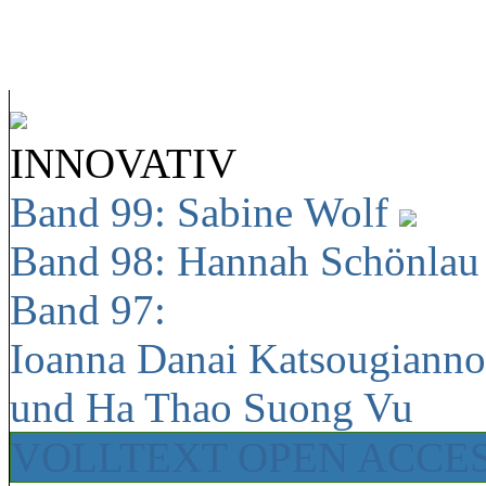
INNOVATIV
Band 99: Sabine Wolf
Band 98: Hannah Schönla
Band 97:
Ioanna Danai Katsougiann
und Ha Thao Suong Vu
VOLLTEXT OPEN ACCE