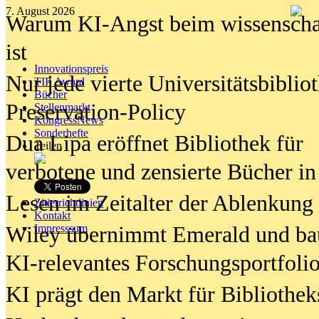
7. August 2026
Warum KI-Angst beim wissenschaft
ist
Innovationspreis
Nur jede vierte Universitätsbibliot
TIP Award
Bücher
Preservation-Policy
Stellenmarkt
KongressNews
Sonderhefte
Dua Lipa eröffnet Bibliothek für
Teilen
verbotene und zensierte Bücher in
Lesen im Zeitalter der Ablenkung
Zitierrichtlinien
Kontakt
Wiley übernimmt Emerald und ba
Impresssum
KI-relevantes Forschungsportfolio
KI prägt den Markt für Bibliothe