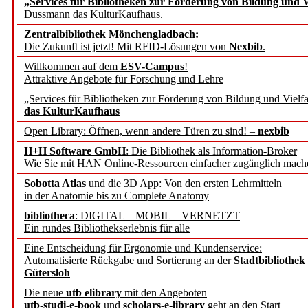
„Services für Bibliotheken zur Förderung von Bildung und Vi
angepasst
Dussmann das KulturKaufhaus.
Zentralbibliothek Mönchengladbach:
Wissenschaftskommunikati
Die Zukunft ist jetzt! Mit RFID-Lösungen von
Nexbib
.
Willkommen auf dem
ESV-Campus
!
konstruktiv!
Attraktive Angebote für Forschung und Lehre
„Services für Bibliotheken zur Förderung von Bildung und Vielfa
Mohr Siebeck übernimmt
das KulturKaufhaus
Open Library: Öffnen, wenn andere Türen zu sind! –
nexbib
und die Zeitschrift für 
H+H Software GmbH
: Die Bibliothek als Information-Broker
Wie Sie mit HAN Online-Ressourcen einfacher zugänglich mach
Francke Attempto
Sobotta Atlas
und die 3D App: Von den ersten Lehrmitteln
in der Anatomie bis zu Complete Anatomy
EBSCO Information Servic
bibliotheca
: DIGITAL – MOBIL – VERNETZT
Recherchefunktionen in
Ein rundes Bibliothekserlebnis für alle
Eine Entscheidung für Ergonomie und Kundenservice:
Automatisierte Rückgabe und Sortierung an der
Stadtbibliothek
Sorbisches Institut neu 
Gütersloh
Geschichte und kulturell
Die neue
utb elibrary
mit den Angeboten
utb-studi-e-book
und
scholars-e-library
geht an den Start