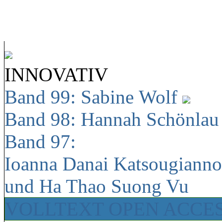
INNOVATIV
Band 99: Sabine Wolf
Band 98: Hannah Schönla
Band 97:
Ioanna Danai Katsougiann
und Ha Thao Suong Vu
VOLLTEXT OPEN ACCE