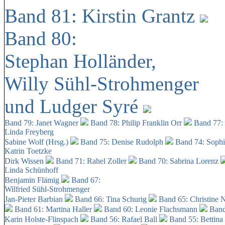
Band 81: Kirstin Grantz
Band 80:
Stephan Holländer,
Willy Sühl-Strohmenger
und Ludger Syré
Band 79: Janet Wagner
Band 78: Philip Franklin Orr
Band 77:
Linda Freyberg
Sabine Wolf (Hrsg.)
Band 75: Denise Rudolph
Band 74: Soph
Katrin Toetzke
Dirk Wissen
Band 71: Rahel Zoller
Band 70: Sabrina Lorenz
Linda Schünhoff
Benjamin Flämig
Band 67:
Wilfried Sühl-Strohmenger
Jan-Pieter Barbian
Band 66: Tina Schurig
Band 65: Christine 
Band 61: Martina Haller
Band 60:
Leonie Flachsmann
Band
Karin Holste-Flinspach
Band 56: Rafael Ball
Band 55: Bettina