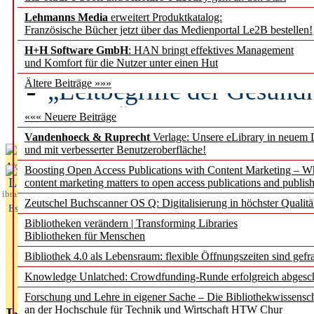
Lehmanns Media
erweitert Produktkatalog:
Künstliche Intelligenz a
Französische Bücher jetzt über das Medienportal Le2B bestellen!
besser zu verstehen
H+H Software GmbH
: HAN bringt effektives Management
und Komfort für die Nutzer unter einen Hut
„Leitbegriffe der Gesund
Ältere Beiträge »»»
des BIÖG erscheinen Ope
««« Neuere Beiträge
Vandenhoeck & Ruprecht
Verlage: Unsere eLibrary in neuem 
und mit verbesserter Benutzeroberfläche!
Aktuelles aus
Boosting Open Access Publications with Content Marketing – 
L
content marketing matters to open access publications and publish
ibrary
Zeutschel Buchscanner OS Q: Digitalisierung in höchster Qualitä
Essentials
Bibliotheken verändern | Transforming Libraries
Bibliotheken für Menschen
Bibliothek 4.0 als Lebensraum: flexible Öffnungszeiten sind gefra
Knowledge Unlatched: Crowdfunding-Runde erfolgreich abgesc
Forschung und Lehre in eigener Sache – Die Bibliothekwissensc
an der Hochschule für Technik und Wirtschaft HTW Chur