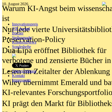
10. August 2026
Warum KI-Angst beim wissenschaft
ist
Innovationspreis
Nur jede vierte Universitätsbibliot
TIP Award
Bücher
Preservation-Policy
Stellenmarkt
KongressNews
Sonderhefte
Dua Lipa eröffnet Bibliothek für
Teilen
verbotene und zensierte Bücher in
Lesen im Zeitalter der Ablenkung
Zitierrichtlinien
Kontakt
Wiley übernimmt Emerald und ba
Impresssum
KI-relevantes Forschungsportfolio
KI prägt den Markt für Bibliothe