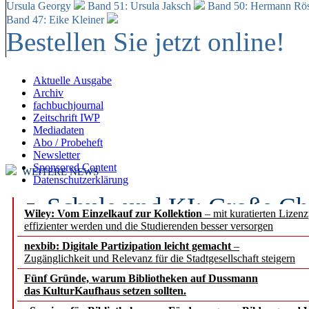
Ursula Georgy
Band 51: Ursula Jaksch
Band 50:
Hermann Rös
Band 47: Eike Kleiner
Bestellen Sie jetzt online!
Aktuelle Ausgabe
Archiv
fachbuchjournal
Zeitschrift IWP
Mediadaten
Abo / Probeheft
Newsletter
Sponsored Content
WEITERE NEWS
Datenschutzerklärung
Schule und KI: Große Ch
Wiley: Vom Einzelkauf zur Kollektion
– mit kuratierten Lizen
effizienter werden und die Studierenden besser versorgen
Voraussetzungen
nexbib: Digitale Partizipation leicht gemacht
–
Zugänglichkeit und Relevanz für die Stadtgesellschaft steigern
Erfolgreiches erstes Hal
Fünf Gründe, warum Bibliotheken auf Dussmann
Segment Research – Ausb
das KulturKaufhaus setzen sollten.