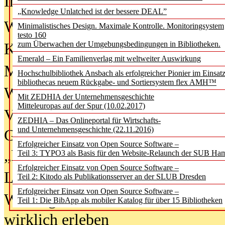
In der Ausgabe
06/2026
(August 20
„Knowledge Unlatched ist der bessere DEAL”
Was Hochschul­bibliotheken von i
Minimalistisches Design. Maximale Kontrolle. Monitoringsystem
testo 160
zum Überwachen der Umgebungsbedingungen in Bibliotheken.
Kinder in der digitalen Welt
Emerald – Ein Familienverlag mit weltweiter Auswirkung
Metadaten als Infrastruktur
Hochschulbibliothek Ansbach als erfolgreicher Pionier im Einsat
bibliothecas neuem Rückgabe- und Sortiersystem flex AMH™
Wenn Bots katalogisieren
Mit ZEDHIA der Unternehmensgeschichte
Mitteleuropas auf der Spur (10.02.2017)
Von Abschlusskleidern bis
ZEDHIA – Das Onlineportal für Wirtschafts-
und Unternehmensgeschichte (22.11.2016)
Geisterjagd-Ausrüstung in der
Erfolgreicher Einsatz von Open Source Software –
„Library of Things“ unterwegs
Teil 3: TYPO3 als Basis für den Website-Relaunch der SUB Ha
Erfolgreicher Einsatz von Open Source Software –
Lesen als Infrastrukturaufgabe
Teil 2: Kitodo als Publikationsserver an der SLUB Dresden
Erfolgreicher Einsatz von Open Source Software –
Wie Jugendliche Social Media
Teil 1: Die BibApp als mobiler Katalog für über 15 Bibliotheken
wirklich erleben