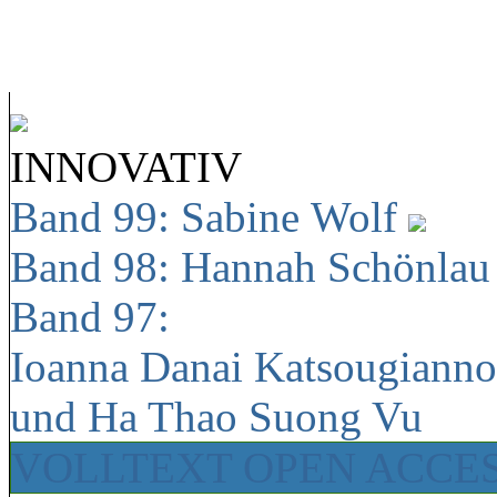
INNOVATIV
Band 99: Sabine Wolf
Band 98: Hannah Schönla
Band 97:
Ioanna Danai Katsougiann
und Ha Thao Suong Vu
VOLLTEXT OPEN ACCE