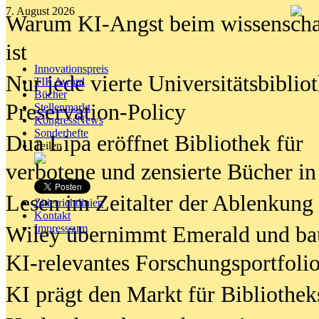
7. August 2026
Warum KI-Angst beim wissenschaft
ist
Innovationspreis
Nur jede vierte Universitätsbibliot
TIP Award
Bücher
Preservation-Policy
Stellenmarkt
KongressNews
Sonderhefte
Dua Lipa eröffnet Bibliothek für
Teilen
verbotene und zensierte Bücher in
Lesen im Zeitalter der Ablenkung
Zitierrichtlinien
Kontakt
Wiley übernimmt Emerald und ba
Impresssum
KI-relevantes Forschungsportfolio
KI prägt den Markt für Bibliothe