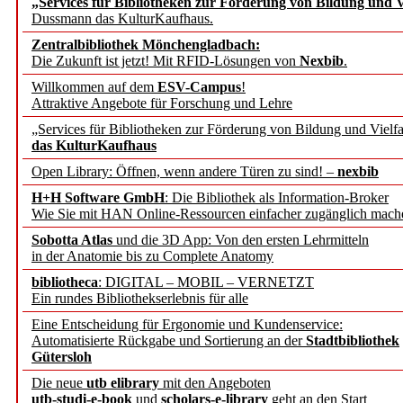
„Services für Bibliotheken zur Förderung von Bildung und Vi
angepasst
Dussmann das KulturKaufhaus.
Zentralbibliothek Mönchengladbach:
Wissenschaftskommunikati
Die Zukunft ist jetzt! Mit RFID-Lösungen von
Nexbib
.
Willkommen auf dem
ESV-Campus
!
konstruktiv!
Attraktive Angebote für Forschung und Lehre
„Services für Bibliotheken zur Förderung von Bildung und Vielfa
Mohr Siebeck übernimmt
das KulturKaufhaus
Open Library: Öffnen, wenn andere Türen zu sind! –
nexbib
und die Zeitschrift für 
H+H Software GmbH
: Die Bibliothek als Information-Broker
Wie Sie mit HAN Online-Ressourcen einfacher zugänglich mach
Francke Attempto
Sobotta Atlas
und die 3D App: Von den ersten Lehrmitteln
in der Anatomie bis zu Complete Anatomy
EBSCO Information Servic
bibliotheca
: DIGITAL – MOBIL – VERNETZT
Recherchefunktionen in
Ein rundes Bibliothekserlebnis für alle
Eine Entscheidung für Ergonomie und Kundenservice:
Automatisierte Rückgabe und Sortierung an der
Stadtbibliothek
Sorbisches Institut neu 
Gütersloh
Geschichte und kulturell
Die neue
utb elibrary
mit den Angeboten
utb-studi-e-book
und
scholars-e-library
geht an den Start