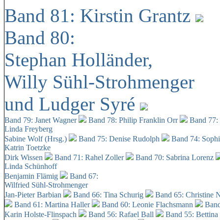
Band 81: Kirstin Grantz
Band 80:
Stephan Holländer,
Willy Sühl-Strohmenger
und Ludger Syré
Band 79: Janet Wagner
Band 78: Philip Franklin Orr
Band 77:
Linda Freyberg
Sabine Wolf (Hrsg.)
Band 75: Denise Rudolph
Band 74: Soph
Katrin Toetzke
Dirk Wissen
Band 71: Rahel Zoller
Band 70: Sabrina Lorenz
Linda Schünhoff
Benjamin Flämig
Band 67:
Wilfried Sühl-Strohmenger
Jan-Pieter Barbian
Band 66: Tina Schurig
Band 65: Christine 
Band 61: Martina Haller
Band 60:
Leonie Flachsmann
Band
Karin Holste-Flinspach
Band 56: Rafael Ball
Band 55: Bettina