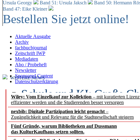
Ursula Georgy
Band 51: Ursula Jaksch
Band 50:
Hermann Rös
Band 47: Eike Kleiner
Bestellen Sie jetzt online!
Aktuelle Ausgabe
Archiv
fachbuchjournal
Zeitschrift IWP
Mediadaten
Abo / Probeheft
Newsletter
Sponsored Content
WEITERE NEWS
Datenschutzerklärung
Schule und KI: Große Ch
Wiley: Vom Einzelkauf zur Kollektion
– mit kuratierten Lizen
effizienter werden und die Studierenden besser versorgen
Voraussetzungen
nexbib: Digitale Partizipation leicht gemacht
–
Zugänglichkeit und Relevanz für die Stadtgesellschaft steigern
Erfolgreiches erstes Hal
Fünf Gründe, warum Bibliotheken auf Dussmann
Segment Research – Ausb
das KulturKaufhaus setzen sollten.