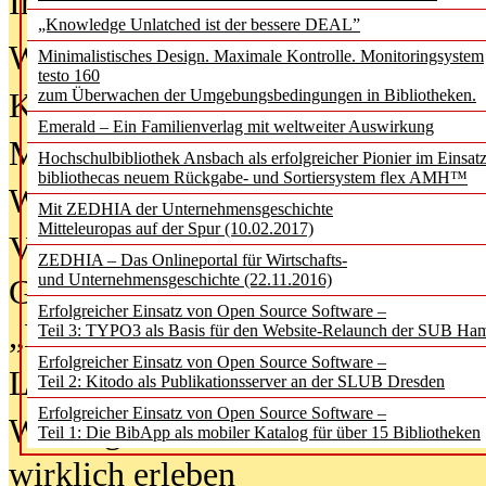
In der Ausgabe
06/2026
(August 20
„Knowledge Unlatched ist der bessere DEAL”
Was Hochschul­bibliotheken von i
Minimalistisches Design. Maximale Kontrolle. Monitoringsystem
testo 160
zum Überwachen der Umgebungsbedingungen in Bibliotheken.
Kinder in der digitalen Welt
Emerald – Ein Familienverlag mit weltweiter Auswirkung
Metadaten als Infrastruktur
Hochschulbibliothek Ansbach als erfolgreicher Pionier im Einsat
bibliothecas neuem Rückgabe- und Sortiersystem flex AMH™
Wenn Bots katalogisieren
Mit ZEDHIA der Unternehmensgeschichte
Mitteleuropas auf der Spur (10.02.2017)
Von Abschlusskleidern bis
ZEDHIA – Das Onlineportal für Wirtschafts-
und Unternehmensgeschichte (22.11.2016)
Geisterjagd-Ausrüstung in der
Erfolgreicher Einsatz von Open Source Software –
„Library of Things“ unterwegs
Teil 3: TYPO3 als Basis für den Website-Relaunch der SUB Ha
Erfolgreicher Einsatz von Open Source Software –
Lesen als Infrastrukturaufgabe
Teil 2: Kitodo als Publikationsserver an der SLUB Dresden
Erfolgreicher Einsatz von Open Source Software –
Wie Jugendliche Social Media
Teil 1: Die BibApp als mobiler Katalog für über 15 Bibliotheken
wirklich erleben