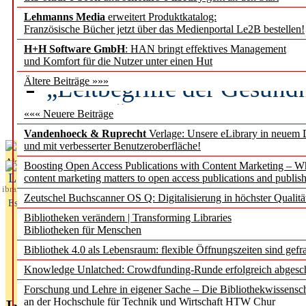
Lehmanns Media
erweitert Produktkatalog:
Künstliche Intelligenz a
Französische Bücher jetzt über das Medienportal Le2B bestellen!
besser zu verstehen
H+H Software GmbH
: HAN bringt effektives Management
und Komfort für die Nutzer unter einen Hut
„Leitbegriffe der Gesund
Ältere Beiträge »»»
des BIÖG erscheinen Ope
««« Neuere Beiträge
Vandenhoeck & Ruprecht
Verlage: Unsere eLibrary in neuem 
und mit verbesserter Benutzeroberfläche!
Aktuelles aus
Boosting Open Access Publications with Content Marketing – 
L
content marketing matters to open access publications and publish
ibrary
Zeutschel Buchscanner OS Q: Digitalisierung in höchster Qualitä
Essentials
Bibliotheken verändern | Transforming Libraries
Bibliotheken für Menschen
Bibliothek 4.0 als Lebensraum: flexible Öffnungszeiten sind gefra
Knowledge Unlatched: Crowdfunding-Runde erfolgreich abgesc
Forschung und Lehre in eigener Sache – Die Bibliothekwissensc
an der Hochschule für Technik und Wirtschaft HTW Chur