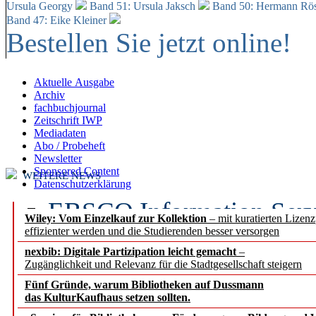
Ursula Georgy
Band 51: Ursula Jaksch
Band 50:
Hermann Rös
Band 47: Eike Kleiner
Bestellen Sie jetzt online!
Aktuelle Ausgabe
Archiv
fachbuchjournal
Zeitschrift IWP
Mediadaten
Abo / Probeheft
Newsletter
Sponsored Content
WEITERE NEWS
Datenschutzerklärung
EBSCO Information Servic
Wiley: Vom Einzelkauf zur Kollektion
– mit kuratierten Lizen
effizienter werden und die Studierenden besser versorgen
Recherchefunktionen in
nexbib: Digitale Partizipation leicht gemacht
–
Zugänglichkeit und Relevanz für die Stadtgesellschaft steigern
Sorbisches Institut neu 
Fünf Gründe, warum Bibliotheken auf Dussmann
Geschichte und kulturell
das KulturKaufhaus setzen sollten.