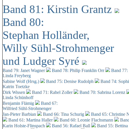
Band 81: Kirstin Grantz
Band 80:
Stephan Holländer,
Willy Sühl-Strohmenger
und Ludger Syré
Band 79: Janet Wagner
Band 78: Philip Franklin Orr
Band 77:
Linda Freyberg
Sabine Wolf (Hrsg.)
Band 75: Denise Rudolph
Band 74: Soph
Katrin Toetzke
Dirk Wissen
Band 71: Rahel Zoller
Band 70: Sabrina Lorenz
Linda Schünhoff
Benjamin Flämig
Band 67:
Wilfried Sühl-Strohmenger
Jan-Pieter Barbian
Band 66: Tina Schurig
Band 65: Christine 
Band 61: Martina Haller
Band 60:
Leonie Flachsmann
Band
Karin Holste-Flinspach
Band 56: Rafael Ball
Band 55: Bettina