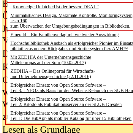
Bürgerforum fordert mehr Medienb
„Knowledge Unlatched ist der bessere DEAL”
Öffentlichkeit
Minimalistisches Design. Maximale Kontrolle. Monitoringsystem
testo 160
Jugendliche wollen besseren Schut
zum Überwachen der Umgebungsbedingungen in Bibliotheken.
Emerald – Ein Familienverlag mit weltweiter Auswirkung
Verbote
Hochschulbibliothek Ansbach als erfolgreicher Pionier im Einsat
bibliothecas neuem Rückgabe- und Sortiersystem flex AMH™
Digitale Langzeit­archi­vierung br
Mit ZEDHIA der Unternehmensgeschichte
Mitteleuropas auf der Spur (10.02.2017)
KI-Chatbots werden Teil der wiss
ZEDHIA – Das Onlineportal für Wirtschafts-
und Unternehmensgeschichte (22.11.2016)
Offene Infrastrukturen für
Erfolgreicher Einsatz von Open Source Software –
wissenschaftliche Informationssy
Teil 3: TYPO3 als Basis für den Website-Relaunch der SUB Ha
Erfolgreicher Einsatz von Open Source Software –
Warum die Debatte über KI-Texte
Teil 2: Kitodo als Publikationsserver an der SLUB Dresden
Erfolgreicher Einsatz von Open Source Software –
zu kurz greift
Teil 1: Die BibApp als mobiler Katalog für über 15 Bibliotheken
Lesen als Grundlage