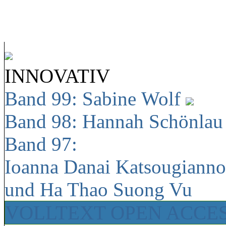
INNOVATIV
Band 99: Sabine Wolf
Band 98: Hannah Schönla
Band 97:
Ioanna Danai Katsougiann
und Ha Thao Suong Vu
VOLLTEXT OPEN ACCE