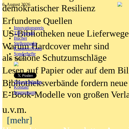
6. August 2026
demokratischer Resilienz
Erfundene Quellen
Innovationspreis
US-Bibliotheken neue Lieferwege
TIP Award
Bücher
Stellenmarkt
Warum Hardcover mehr sind
KongressNews
Sonderhefte
als schöne Schutzumschläge
Teilen
Lesen auf Papier oder auf dem Bi
Bibliotheksverbände fordern neue
Zitierrichtlinien
Kontakt
E-Book-Modelle von großen Verl
Impresssum
u.v.m.
[mehr]