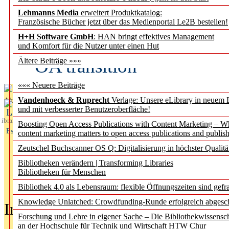
Lehmanns Media
erweitert Produktkatalog:
Fifth Open Access Repor
Französische Bücher jetzt über das Medienportal Le2B bestellen!
H+H Software GmbH
: HAN bringt effektives Management
transformative agreements
und Komfort für die Nutzer unter einen Hut
OA transition
Ältere Beiträge »»»
««« Neuere Beiträge
Vandenhoeck & Ruprecht
Verlage: Unsere eLibrary in neuem 
Aktuelles aus
und mit verbesserter Benutzeroberfläche!
L
ibrary
Boosting Open Access Publications with Content Marketing – 
Essentials
content marketing matters to open access publications and publish
Zeutschel Buchscanner OS Q: Digitalisierung in höchster Qualitä
Bibliotheken verändern | Transforming Libraries
Bibliotheken für Menschen
Bibliothek 4.0 als Lebensraum: flexible Öffnungszeiten sind gefra
Knowledge Unlatched: Crowdfunding-Runde erfolgreich abgesc
In der Ausgabe
05/2026
(Juni/Juli
Forschung und Lehre in eigener Sache – Die Bibliothekwissensc
an der Hochschule für Technik und Wirtschaft HTW Chur