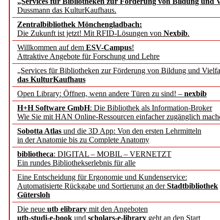
„Services für Bibliotheken zur Förderung von Bildung und Vi
Dussmann das KulturKaufhaus.
Künstliche Intelligenz a
Zentralbibliothek Mönchengladbach:
besser zu verstehen
Die Zukunft ist jetzt! Mit RFID-Lösungen von
Nexbib
.
Willkommen auf dem
ESV-Campus
!
Attraktive Angebote für Forschung und Lehre
„Leitbegriffe der Gesund
„Services für Bibliotheken zur Förderung von Bildung und Vielfa
des BIÖG erscheinen Ope
das KulturKaufhaus
Open Library: Öffnen, wenn andere Türen zu sind! –
nexbib
Forschungsdateninfrastru
H+H Software GmbH
: Die Bibliothek als Information-Broker
Wie Sie mit HAN Online-Ressourcen einfacher zugänglich mach
jedem Experiment
Sobotta Atlas
und die 3D App: Von den ersten Lehrmitteln
in der Anatomie bis zu Complete Anatomy
DFG setzt Förderung des
bibliotheca
: DIGITAL – MOBIL – VERNETZT
Ein rundes Bibliothekserlebnis für alle
FAIRmat fort
Eine Entscheidung für Ergonomie und Kundenservice:
Automatisierte Rückgabe und Sortierung an der
Stadtbibliothek
Bayerns digitale Schatzk
Gütersloh
Die neue
utb elibrary
mit den Angeboten
Schulwandbilder aus Wür
utb-studi-e-book
und
scholars-e-library
geht an den Start