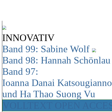
INNOVATIV
Band 99: Sabine Wolf
Band 98: Hannah Schönla
Band 97:
Ioanna Danai Katsougiann
und Ha Thao Suong Vu
VOLLTEXT OPEN ACCE