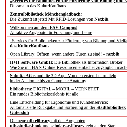
„Services für Bibliotheken zur Förderung von Bildung und Vi
Dussmann das KulturKaufhaus.
Künstliche Intelligenz a
Zentralbibliothek Mönchengladbach:
besser zu verstehen
Die Zukunft ist jetzt! Mit RFID-Lösungen von
Nexbib
.
Willkommen auf dem
ESV-Campus
!
Attraktive Angebote für Forschung und Lehre
„Leitbegriffe der Gesund
„Services für Bibliotheken zur Förderung von Bildung und Vielfa
des BIÖG erscheinen Ope
das KulturKaufhaus
Open Library: Öffnen, wenn andere Türen zu sind! –
nexbib
Forschungsdateninfrastru
H+H Software GmbH
: Die Bibliothek als Information-Broker
Wie Sie mit HAN Online-Ressourcen einfacher zugänglich mach
jedem Experiment
Sobotta Atlas
und die 3D App: Von den ersten Lehrmitteln
in der Anatomie bis zu Complete Anatomy
DFG setzt Förderung des
bibliotheca
: DIGITAL – MOBIL – VERNETZT
Ein rundes Bibliothekserlebnis für alle
FAIRmat fort
Eine Entscheidung für Ergonomie und Kundenservice:
Automatisierte Rückgabe und Sortierung an der
Stadtbibliothek
Bayerns digitale Schatzk
Gütersloh
Die neue
utb elibrary
mit den Angeboten
Schulwandbilder aus Wür
utb-studi-e-book
und
scholars-e-library
geht an den Start