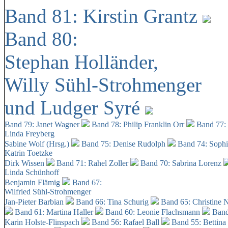
Band 81: Kirstin Grantz
Band 80:
Stephan Holländer,
Willy Sühl-Strohmenger
und Ludger Syré
Band 79: Janet Wagner
Band 78: Philip Franklin Orr
Band 77:
Linda Freyberg
Sabine Wolf (Hrsg.)
Band 75: Denise Rudolph
Band 74: Soph
Katrin Toetzke
Dirk Wissen
Band 71: Rahel Zoller
Band 70: Sabrina Lorenz
Linda Schünhoff
Benjamin Flämig
Band 67:
Wilfried Sühl-Strohmenger
Jan-Pieter Barbian
Band 66: Tina Schurig
Band 65: Christine 
Band 61: Martina Haller
Band 60:
Leonie Flachsmann
Band
Karin Holste-Flinspach
Band 56: Rafael Ball
Band 55: Bettina