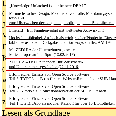
Bürgerforum fordert mehr Medienb
„Knowledge Unlatched ist der bessere DEAL”
Öffentlichkeit
Minimalistisches Design. Maximale Kontrolle. Monitoringsystem
testo 160
Jugendliche wollen besseren Schut
zum Überwachen der Umgebungsbedingungen in Bibliotheken.
Emerald – Ein Familienverlag mit weltweiter Auswirkung
Verbote
Hochschulbibliothek Ansbach als erfolgreicher Pionier im Einsat
bibliothecas neuem Rückgabe- und Sortiersystem flex AMH™
Digitale Langzeit­archi­vierung br
Mit ZEDHIA der Unternehmensgeschichte
Mitteleuropas auf der Spur (10.02.2017)
KI-Chatbots werden Teil der wiss
ZEDHIA – Das Onlineportal für Wirtschafts-
und Unternehmensgeschichte (22.11.2016)
Offene Infrastrukturen für
Erfolgreicher Einsatz von Open Source Software –
wissenschaftliche Informationssy
Teil 3: TYPO3 als Basis für den Website-Relaunch der SUB Ha
Erfolgreicher Einsatz von Open Source Software –
Warum die Debatte über KI-Texte
Teil 2: Kitodo als Publikationsserver an der SLUB Dresden
Erfolgreicher Einsatz von Open Source Software –
zu kurz greift
Teil 1: Die BibApp als mobiler Katalog für über 15 Bibliotheken
Lesen als Grundlage