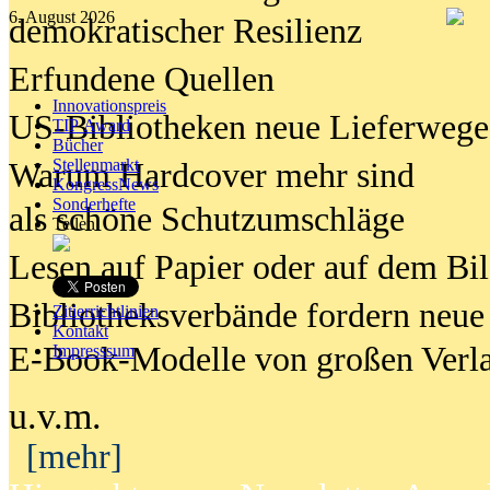
6. August 2026
demokratischer Resilienz
Erfundene Quellen
Innovationspreis
US-Bibliotheken neue Lieferwege
TIP Award
Bücher
Stellenmarkt
Warum Hardcover mehr sind
KongressNews
Sonderhefte
als schöne Schutzumschläge
Teilen
Lesen auf Papier oder auf dem Bi
Bibliotheksverbände fordern neue
Zitierrichtlinien
Kontakt
E-Book-Modelle von großen Verl
Impresssum
u.v.m.
[mehr]