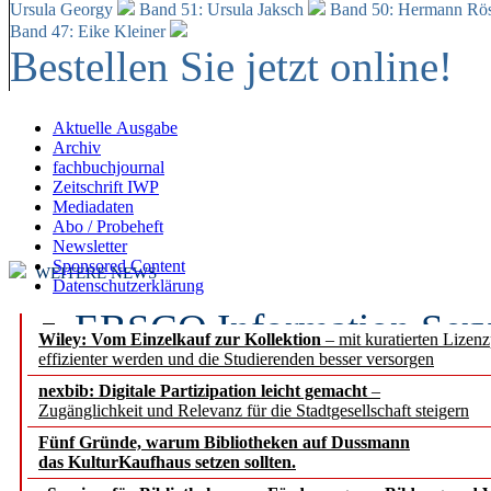
Ursula Georgy
Band 51: Ursula Jaksch
Band 50:
Hermann Rös
Band 47: Eike Kleiner
Bestellen Sie jetzt online!
Aktuelle Ausgabe
Archiv
fachbuchjournal
Zeitschrift IWP
Mediadaten
Abo / Probeheft
Newsletter
Sponsored Content
WEITERE NEWS
Datenschutzerklärung
EBSCO Information Servic
Wiley: Vom Einzelkauf zur Kollektion
– mit kuratierten Lizen
effizienter werden und die Studierenden besser versorgen
Recherchefunktionen in
nexbib: Digitale Partizipation leicht gemacht
–
Zugänglichkeit und Relevanz für die Stadtgesellschaft steigern
Sorbisches Institut neu 
Fünf Gründe, warum Bibliotheken auf Dussmann
Geschichte und kulturell
das KulturKaufhaus setzen sollten.