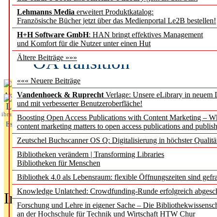
Lehmanns Media
erweitert Produktkatalog:
Fifth Open Access Repor
Französische Bücher jetzt über das Medienportal Le2B bestellen!
H+H Software GmbH
: HAN bringt effektives Management
transformative agreements
und Komfort für die Nutzer unter einen Hut
OA transition
Ältere Beiträge »»»
««« Neuere Beiträge
Vandenhoeck & Ruprecht
Verlage: Unsere eLibrary in neuem 
Aktuelles aus
und mit verbesserter Benutzeroberfläche!
L
ibrary
Boosting Open Access Publications with Content Marketing – 
Essentials
content marketing matters to open access publications and publish
Zeutschel Buchscanner OS Q: Digitalisierung in höchster Qualitä
Bibliotheken verändern | Transforming Libraries
Bibliotheken für Menschen
Bibliothek 4.0 als Lebensraum: flexible Öffnungszeiten sind gefra
Knowledge Unlatched: Crowdfunding-Runde erfolgreich abgesc
In der Ausgabe
05/2026
(Juni/Juli
Forschung und Lehre in eigener Sache – Die Bibliothekwissensc
an der Hochschule für Technik und Wirtschaft HTW Chur