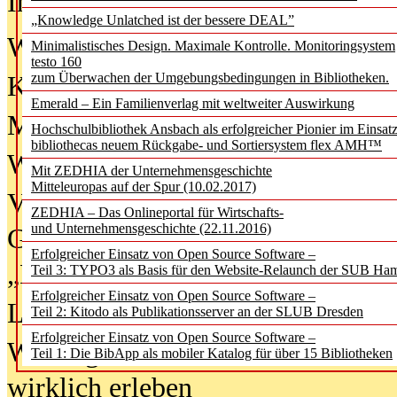
In der Ausgabe
06/2026
(August 20
„Knowledge Unlatched ist der bessere DEAL”
Was Hochschul­bibliotheken von i
Minimalistisches Design. Maximale Kontrolle. Monitoringsystem
testo 160
zum Überwachen der Umgebungsbedingungen in Bibliotheken.
Kinder in der digitalen Welt
Emerald – Ein Familienverlag mit weltweiter Auswirkung
Metadaten als Infrastruktur
Hochschulbibliothek Ansbach als erfolgreicher Pionier im Einsat
bibliothecas neuem Rückgabe- und Sortiersystem flex AMH™
Wenn Bots katalogisieren
Mit ZEDHIA der Unternehmensgeschichte
Mitteleuropas auf der Spur (10.02.2017)
Von Abschlusskleidern bis
ZEDHIA – Das Onlineportal für Wirtschafts-
und Unternehmensgeschichte (22.11.2016)
Geisterjagd-Ausrüstung in der
Erfolgreicher Einsatz von Open Source Software –
„Library of Things“ unterwegs
Teil 3: TYPO3 als Basis für den Website-Relaunch der SUB Ha
Erfolgreicher Einsatz von Open Source Software –
Lesen als Infrastrukturaufgabe
Teil 2: Kitodo als Publikationsserver an der SLUB Dresden
Erfolgreicher Einsatz von Open Source Software –
Wie Jugendliche Social Media
Teil 1: Die BibApp als mobiler Katalog für über 15 Bibliotheken
wirklich erleben