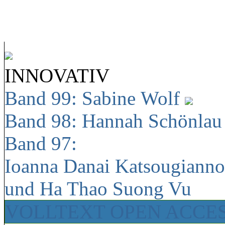
INNOVATIV
Band 99: Sabine Wolf
Band 98: Hannah Schönla
Band 97:
Ioanna Danai Katsougiann
und Ha Thao Suong Vu
VOLLTEXT OPEN ACCE