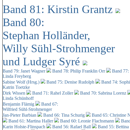
Band 81: Kirstin Grantz
Band 80:
Stephan Holländer,
Willy Sühl-Strohmenger
und Ludger Syré
Band 79: Janet Wagner
Band 78: Philip Franklin Orr
Band 77:
Linda Freyberg
Sabine Wolf (Hrsg.)
Band 75: Denise Rudolph
Band 74: Soph
Katrin Toetzke
Dirk Wissen
Band 71: Rahel Zoller
Band 70: Sabrina Lorenz
Linda Schünhoff
Benjamin Flämig
Band 67:
Wilfried Sühl-Strohmenger
Jan-Pieter Barbian
Band 66: Tina Schurig
Band 65: Christine 
Band 61: Martina Haller
Band 60:
Leonie Flachsmann
Band
Karin Holste-Flinspach
Band 56: Rafael Ball
Band 55: Bettina