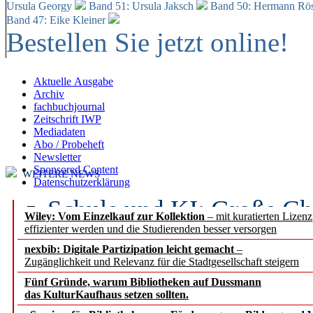
Ursula Georgy
Band 51: Ursula Jaksch
Band 50:
Hermann Rös
Band 47: Eike Kleiner
Bestellen Sie jetzt online!
Aktuelle Ausgabe
Archiv
fachbuchjournal
Zeitschrift IWP
Mediadaten
Abo / Probeheft
Newsletter
Sponsored Content
WEITERE NEWS
Datenschutzerklärung
Schule und KI: Große Ch
Wiley: Vom Einzelkauf zur Kollektion
– mit kuratierten Lizen
effizienter werden und die Studierenden besser versorgen
Voraussetzungen
nexbib: Digitale Partizipation leicht gemacht
–
Zugänglichkeit und Relevanz für die Stadtgesellschaft steigern
Erfolgreiches erstes Hal
Fünf Gründe, warum Bibliotheken auf Dussmann
Segment Research – Ausb
das KulturKaufhaus setzen sollten.