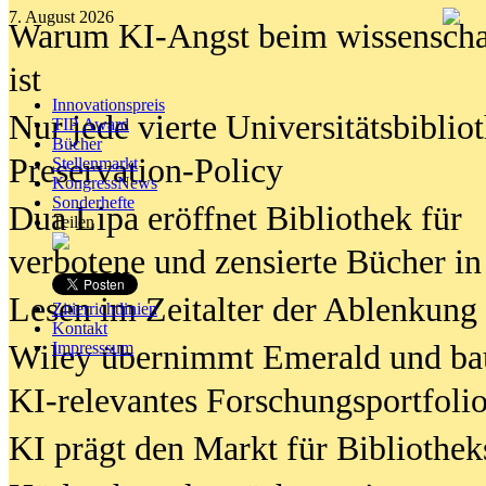
7. August 2026
Warum KI-Angst beim wissenschaft
ist
Innovationspreis
Nur jede vierte Universitätsbibliot
TIP Award
Bücher
Preservation-Policy
Stellenmarkt
KongressNews
Sonderhefte
Dua Lipa eröffnet Bibliothek für
Teilen
verbotene und zensierte Bücher in
Lesen im Zeitalter der Ablenkung
Zitierrichtlinien
Kontakt
Wiley übernimmt Emerald und ba
Impresssum
KI-relevantes Forschungsportfolio
KI prägt den Markt für Bibliothe