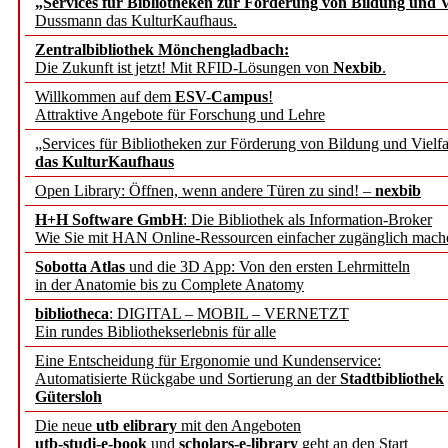
„Services für Bibliotheken zur Förderung von Bildung und Vi
angepasst
Dussmann das KulturKaufhaus.
Zentralbibliothek Mönchengladbach:
Wissenschaftskommunikati
Die Zukunft ist jetzt! Mit RFID-Lösungen von
Nexbib
.
Willkommen auf dem
ESV-Campus
!
konstruktiv!
Attraktive Angebote für Forschung und Lehre
„Services für Bibliotheken zur Förderung von Bildung und Vielfa
Mohr Siebeck übernimmt
das KulturKaufhaus
Open Library: Öffnen, wenn andere Türen zu sind! –
nexbib
und die Zeitschrift für 
H+H Software GmbH
: Die Bibliothek als Information-Broker
Wie Sie mit HAN Online-Ressourcen einfacher zugänglich mach
Francke Attempto
Sobotta Atlas
und die 3D App: Von den ersten Lehrmitteln
in der Anatomie bis zu Complete Anatomy
EBSCO Information Servic
bibliotheca
: DIGITAL – MOBIL – VERNETZT
Recherchefunktionen in
Ein rundes Bibliothekserlebnis für alle
Eine Entscheidung für Ergonomie und Kundenservice:
Automatisierte Rückgabe und Sortierung an der
Stadtbibliothek
Sorbisches Institut neu 
Gütersloh
Geschichte und kulturell
Die neue
utb elibrary
mit den Angeboten
utb-studi-e-book
und
scholars-e-library
geht an den Start