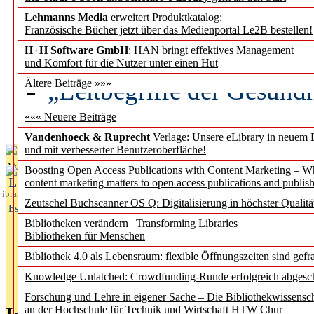
Lehmanns Media
erweitert Produktkatalog:
Künstliche Intelligenz a
Französische Bücher jetzt über das Medienportal Le2B bestellen!
besser zu verstehen
H+H Software GmbH
: HAN bringt effektives Management
und Komfort für die Nutzer unter einen Hut
„Leitbegriffe der Gesund
Ältere Beiträge »»»
des BIÖG erscheinen Ope
««« Neuere Beiträge
Vandenhoeck & Ruprecht
Verlage: Unsere eLibrary in neuem 
und mit verbesserter Benutzeroberfläche!
Aktuelles aus
Boosting Open Access Publications with Content Marketing – 
L
content marketing matters to open access publications and publish
ibrary
Zeutschel Buchscanner OS Q: Digitalisierung in höchster Qualitä
Essentials
Bibliotheken verändern | Transforming Libraries
Bibliotheken für Menschen
Bibliothek 4.0 als Lebensraum: flexible Öffnungszeiten sind gefra
Knowledge Unlatched: Crowdfunding-Runde erfolgreich abgesc
Forschung und Lehre in eigener Sache – Die Bibliothekwissensc
an der Hochschule für Technik und Wirtschaft HTW Chur