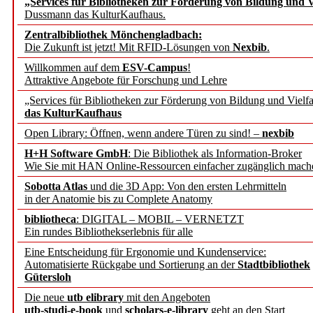
„Services für Bibliotheken zur Förderung von Bildung und Vi
angepasst
Dussmann das KulturKaufhaus.
Zentralbibliothek Mönchengladbach:
Wissenschaftskommunikati
Die Zukunft ist jetzt! Mit RFID-Lösungen von
Nexbib
.
Willkommen auf dem
ESV-Campus
!
konstruktiv!
Attraktive Angebote für Forschung und Lehre
„Services für Bibliotheken zur Förderung von Bildung und Vielfa
Mohr Siebeck übernimmt
das KulturKaufhaus
Open Library: Öffnen, wenn andere Türen zu sind! –
nexbib
und die Zeitschrift für 
H+H Software GmbH
: Die Bibliothek als Information-Broker
Wie Sie mit HAN Online-Ressourcen einfacher zugänglich mach
Francke Attempto
Sobotta Atlas
und die 3D App: Von den ersten Lehrmitteln
in der Anatomie bis zu Complete Anatomy
EBSCO Information Servic
bibliotheca
: DIGITAL – MOBIL – VERNETZT
Recherchefunktionen in
Ein rundes Bibliothekserlebnis für alle
Eine Entscheidung für Ergonomie und Kundenservice:
Automatisierte Rückgabe und Sortierung an der
Stadtbibliothek
Sorbisches Institut neu 
Gütersloh
Geschichte und kulturell
Die neue
utb elibrary
mit den Angeboten
utb-studi-e-book
und
scholars-e-library
geht an den Start