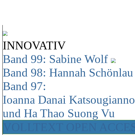
INNOVATIV
Band 99: Sabine Wolf
Band 98: Hannah Schönla
Band 97:
Ioanna Danai Katsougiann
und Ha Thao Suong Vu
VOLLTEXT OPEN ACCE