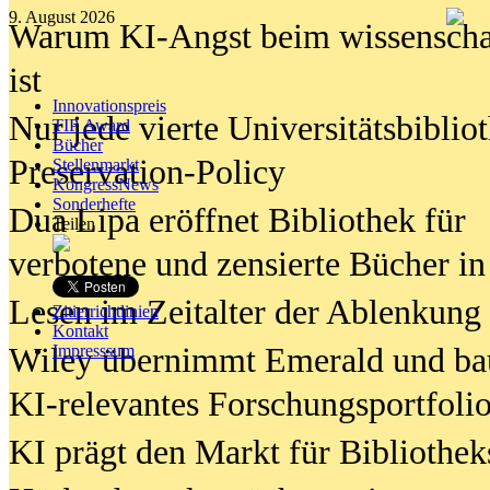
9. August 2026
Warum KI-Angst beim wissenschaft
ist
Innovationspreis
Nur jede vierte Universitätsbibliot
TIP Award
Bücher
Preservation-Policy
Stellenmarkt
KongressNews
Sonderhefte
Dua Lipa eröffnet Bibliothek für
Teilen
verbotene und zensierte Bücher in
Lesen im Zeitalter der Ablenkung
Zitierrichtlinien
Kontakt
Wiley übernimmt Emerald und ba
Impresssum
KI-relevantes Forschungsportfolio
KI prägt den Markt für Bibliothe