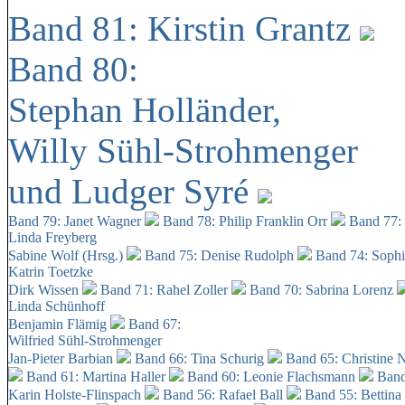
Band 81: Kirstin Grantz
Band 80:
Stephan Holländer,
Willy Sühl-Strohmenger
und Ludger Syré
Band 79: Janet Wagner
Band 78: Philip Franklin Orr
Band 77:
Linda Freyberg
Sabine Wolf (Hrsg.)
Band 75: Denise Rudolph
Band 74: Soph
Katrin Toetzke
Dirk Wissen
Band 71: Rahel Zoller
Band 70: Sabrina Lorenz
Linda Schünhoff
Benjamin Flämig
Band 67:
Wilfried Sühl-Strohmenger
Jan-Pieter Barbian
Band 66: Tina Schurig
Band 65: Christine 
Band 61: Martina Haller
Band 60:
Leonie Flachsmann
Band
Karin Holste-Flinspach
Band 56: Rafael Ball
Band 55: Bettina