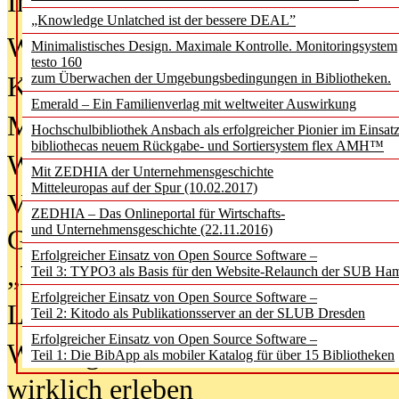
In der Ausgabe
06/2026
(August 20
„Knowledge Unlatched ist der bessere DEAL”
Was Hochschul­bibliotheken von i
Minimalistisches Design. Maximale Kontrolle. Monitoringsystem
testo 160
zum Überwachen der Umgebungsbedingungen in Bibliotheken.
Kinder in der digitalen Welt
Emerald – Ein Familienverlag mit weltweiter Auswirkung
Metadaten als Infrastruktur
Hochschulbibliothek Ansbach als erfolgreicher Pionier im Einsat
bibliothecas neuem Rückgabe- und Sortiersystem flex AMH™
Wenn Bots katalogisieren
Mit ZEDHIA der Unternehmensgeschichte
Mitteleuropas auf der Spur (10.02.2017)
Von Abschlusskleidern bis
ZEDHIA – Das Onlineportal für Wirtschafts-
und Unternehmensgeschichte (22.11.2016)
Geisterjagd-Ausrüstung in der
Erfolgreicher Einsatz von Open Source Software –
„Library of Things“ unterwegs
Teil 3: TYPO3 als Basis für den Website-Relaunch der SUB Ha
Erfolgreicher Einsatz von Open Source Software –
Lesen als Infrastrukturaufgabe
Teil 2: Kitodo als Publikationsserver an der SLUB Dresden
Erfolgreicher Einsatz von Open Source Software –
Wie Jugendliche Social Media
Teil 1: Die BibApp als mobiler Katalog für über 15 Bibliotheken
wirklich erleben