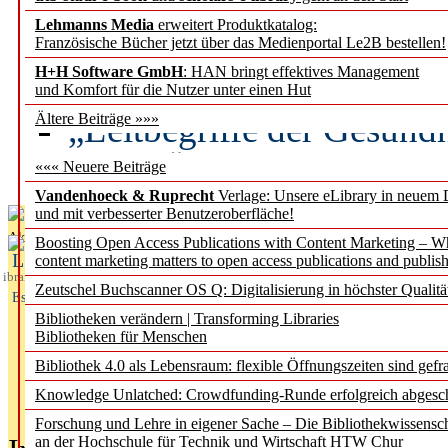
Lehmanns Media
erweitert Produktkatalog:
Künstliche Intelligenz a
Französische Bücher jetzt über das Medienportal Le2B bestellen!
besser zu verstehen
H+H Software GmbH
: HAN bringt effektives Management
und Komfort für die Nutzer unter einen Hut
„Leitbegriffe der Gesund
Ältere Beiträge »»»
des BIÖG erscheinen Ope
««« Neuere Beiträge
Vandenhoeck & Ruprecht
Verlage: Unsere eLibrary in neuem 
und mit verbesserter Benutzeroberfläche!
Aktuelles aus
Boosting Open Access Publications with Content Marketing – 
L
content marketing matters to open access publications and publish
ibrary
Zeutschel Buchscanner OS Q: Digitalisierung in höchster Qualitä
Essentials
Bibliotheken verändern | Transforming Libraries
Bibliotheken für Menschen
Bibliothek 4.0 als Lebensraum: flexible Öffnungszeiten sind gefra
Knowledge Unlatched: Crowdfunding-Runde erfolgreich abgesc
Forschung und Lehre in eigener Sache – Die Bibliothekwissensc
an der Hochschule für Technik und Wirtschaft HTW Chur