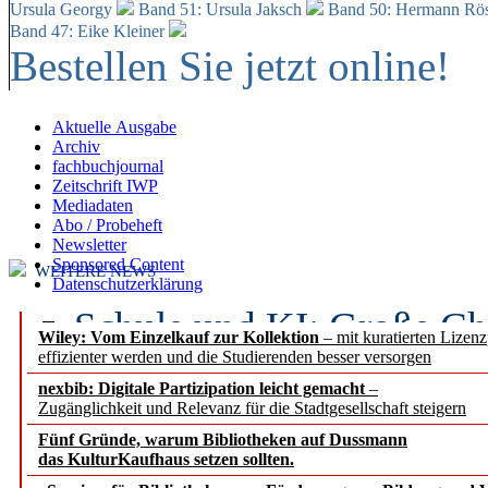
Ursula Georgy
Band 51: Ursula Jaksch
Band 50:
Hermann Rös
Band 47: Eike Kleiner
Bestellen Sie jetzt online!
Aktuelle Ausgabe
Archiv
fachbuchjournal
Zeitschrift IWP
Mediadaten
Abo / Probeheft
Newsletter
Sponsored Content
WEITERE NEWS
Datenschutzerklärung
Schule und KI: Große Ch
Wiley: Vom Einzelkauf zur Kollektion
– mit kuratierten Lizen
effizienter werden und die Studierenden besser versorgen
Voraussetzungen
nexbib: Digitale Partizipation leicht gemacht
–
Zugänglichkeit und Relevanz für die Stadtgesellschaft steigern
Erfolgreiches erstes Hal
Fünf Gründe, warum Bibliotheken auf Dussmann
Segment Research – Ausb
das KulturKaufhaus setzen sollten.