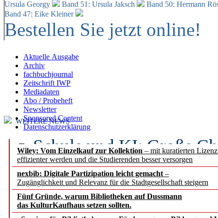
Ursula Georgy
Band 51: Ursula Jaksch
Band 50:
Hermann Rös
Band 47: Eike Kleiner
Bestellen Sie jetzt online!
Aktuelle Ausgabe
Archiv
fachbuchjournal
Zeitschrift IWP
Mediadaten
Abo / Probeheft
Newsletter
Sponsored Content
WEITERE NEWS
Datenschutzerklärung
Schule und KI: Große Ch
Wiley: Vom Einzelkauf zur Kollektion
– mit kuratierten Lizen
effizienter werden und die Studierenden besser versorgen
Voraussetzungen
nexbib: Digitale Partizipation leicht gemacht
–
Zugänglichkeit und Relevanz für die Stadtgesellschaft steigern
Erfolgreiches erstes Hal
Fünf Gründe, warum Bibliotheken auf Dussmann
Segment Research – Ausb
das KulturKaufhaus setzen sollten.