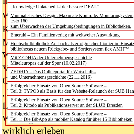
In der Ausgabe
06/2026
(August 20
„Knowledge Unlatched ist der bessere DEAL”
Was Hochschul­bibliotheken von i
Minimalistisches Design. Maximale Kontrolle. Monitoringsystem
testo 160
zum Überwachen der Umgebungsbedingungen in Bibliotheken.
Kinder in der digitalen Welt
Emerald – Ein Familienverlag mit weltweiter Auswirkung
Metadaten als Infrastruktur
Hochschulbibliothek Ansbach als erfolgreicher Pionier im Einsat
bibliothecas neuem Rückgabe- und Sortiersystem flex AMH™
Wenn Bots katalogisieren
Mit ZEDHIA der Unternehmensgeschichte
Mitteleuropas auf der Spur (10.02.2017)
Von Abschlusskleidern bis
ZEDHIA – Das Onlineportal für Wirtschafts-
und Unternehmensgeschichte (22.11.2016)
Geisterjagd-Ausrüstung in der
Erfolgreicher Einsatz von Open Source Software –
„Library of Things“ unterwegs
Teil 3: TYPO3 als Basis für den Website-Relaunch der SUB Ha
Erfolgreicher Einsatz von Open Source Software –
Lesen als Infrastrukturaufgabe
Teil 2: Kitodo als Publikationsserver an der SLUB Dresden
Erfolgreicher Einsatz von Open Source Software –
Wie Jugendliche Social Media
Teil 1: Die BibApp als mobiler Katalog für über 15 Bibliotheken
wirklich erleben