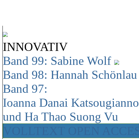
INNOVATIV
Band 99: Sabine Wolf
Band 98: Hannah Schönla
Band 97:
Ioanna Danai Katsougiann
und Ha Thao Suong Vu
VOLLTEXT OPEN ACCE