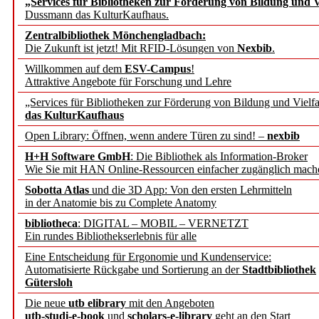
„Services für Bibliotheken zur Förderung von Bildung und Vi
angepasst
Dussmann das KulturKaufhaus.
Zentralbibliothek Mönchengladbach:
Wissenschaftskommunikati
Die Zukunft ist jetzt! Mit RFID-Lösungen von
Nexbib
.
Willkommen auf dem
ESV-Campus
!
konstruktiv!
Attraktive Angebote für Forschung und Lehre
„Services für Bibliotheken zur Förderung von Bildung und Vielfa
Mohr Siebeck übernimmt
das KulturKaufhaus
Open Library: Öffnen, wenn andere Türen zu sind! –
nexbib
und die Zeitschrift für 
H+H Software GmbH
: Die Bibliothek als Information-Broker
Wie Sie mit HAN Online-Ressourcen einfacher zugänglich mach
Francke Attempto
Sobotta Atlas
und die 3D App: Von den ersten Lehrmitteln
in der Anatomie bis zu Complete Anatomy
EBSCO Information Servic
bibliotheca
: DIGITAL – MOBIL – VERNETZT
Recherchefunktionen in
Ein rundes Bibliothekserlebnis für alle
Eine Entscheidung für Ergonomie und Kundenservice:
Automatisierte Rückgabe und Sortierung an der
Stadtbibliothek
Sorbisches Institut neu 
Gütersloh
Geschichte und kulturell
Die neue
utb elibrary
mit den Angeboten
utb-studi-e-book
und
scholars-e-library
geht an den Start