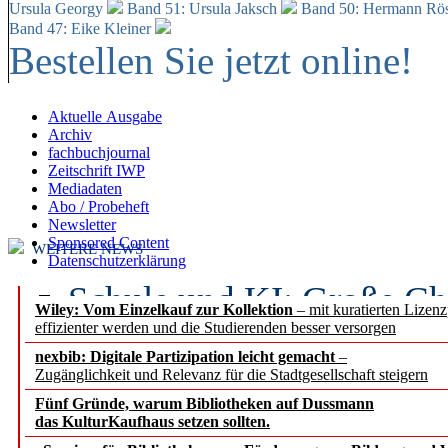
Ursula Georgy
Band 51: Ursula Jaksch
Band 50:
Hermann Rös
Band 47: Eike Kleiner
Bestellen Sie jetzt online!
Aktuelle Ausgabe
Archiv
fachbuchjournal
Zeitschrift IWP
Mediadaten
Abo / Probeheft
Newsletter
Sponsored Content
WEITERE NEWS
Datenschutzerklärung
Schule und KI: Große Ch
Wiley: Vom Einzelkauf zur Kollektion
– mit kuratierten Lizen
effizienter werden und die Studierenden besser versorgen
Voraussetzungen
nexbib: Digitale Partizipation leicht gemacht
–
Zugänglichkeit und Relevanz für die Stadtgesellschaft steigern
Erfolgreiches erstes Hal
Fünf Gründe, warum Bibliotheken auf Dussmann
Segment Research – Ausb
das KulturKaufhaus setzen sollten.