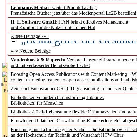
Lehmanns Media
erweitert Produktkatalog:
Künstliche Intelligenz a
Französische Bücher jetzt über das Medienportal Le2B bestellen!
besser zu verstehen
H+H Software GmbH
: HAN bringt effektives Management
und Komfort für die Nutzer unter einen Hut
„Leitbegriffe der Gesund
Ältere Beiträge »»»
des BIÖG erscheinen Ope
««« Neuere Beiträge
Vandenhoeck & Ruprecht
Verlage: Unsere eLibrary in neuem 
und mit verbesserter Benutzeroberfläche!
Aktuelles aus
Boosting Open Access Publications with Content Marketing – 
L
content marketing matters to open access publications and publish
ibrary
Zeutschel Buchscanner OS Q: Digitalisierung in höchster Qualitä
Essentials
Bibliotheken verändern | Transforming Libraries
Bibliotheken für Menschen
Bibliothek 4.0 als Lebensraum: flexible Öffnungszeiten sind gefra
Knowledge Unlatched: Crowdfunding-Runde erfolgreich abgesc
Forschung und Lehre in eigener Sache – Die Bibliothekwissensc
an der Hochschule für Technik und Wirtschaft HTW Chur