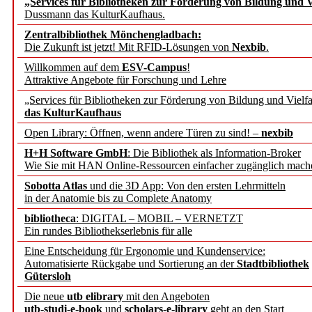
„Services für Bibliotheken zur Förderung von Bildung und Vi
angepasst
Dussmann das KulturKaufhaus.
Zentralbibliothek Mönchengladbach:
Wissenschaftskommunikati
Die Zukunft ist jetzt! Mit RFID-Lösungen von
Nexbib
.
Willkommen auf dem
ESV-Campus
!
konstruktiv!
Attraktive Angebote für Forschung und Lehre
„Services für Bibliotheken zur Förderung von Bildung und Vielfa
Mohr Siebeck übernimmt
das KulturKaufhaus
Open Library: Öffnen, wenn andere Türen zu sind! –
nexbib
und die Zeitschrift für 
H+H Software GmbH
: Die Bibliothek als Information-Broker
Wie Sie mit HAN Online-Ressourcen einfacher zugänglich mach
Francke Attempto
Sobotta Atlas
und die 3D App: Von den ersten Lehrmitteln
in der Anatomie bis zu Complete Anatomy
EBSCO Information Servic
bibliotheca
: DIGITAL – MOBIL – VERNETZT
Recherchefunktionen in
Ein rundes Bibliothekserlebnis für alle
Eine Entscheidung für Ergonomie und Kundenservice:
Automatisierte Rückgabe und Sortierung an der
Stadtbibliothek
Sorbisches Institut neu 
Gütersloh
Geschichte und kulturell
Die neue
utb elibrary
mit den Angeboten
utb-studi-e-book
und
scholars-e-library
geht an den Start