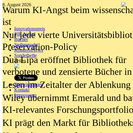
8. August 2026
Warum KI-Angst beim wissenschaft
ist
Innovationspreis
Nur jede vierte Universitätsbibliot
TIP Award
Bücher
Preservation-Policy
Stellenmarkt
KongressNews
Sonderhefte
Dua Lipa eröffnet Bibliothek für
Teilen
verbotene und zensierte Bücher in
Lesen im Zeitalter der Ablenkung
Zitierrichtlinien
Kontakt
Wiley übernimmt Emerald und ba
Impresssum
KI-relevantes Forschungsportfolio
KI prägt den Markt für Bibliothe