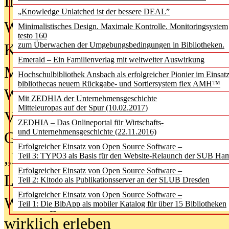
In der Ausgabe
06/2026
(August 20
„Knowledge Unlatched ist der bessere DEAL”
Was Hochschul­bibliotheken von i
Minimalistisches Design. Maximale Kontrolle. Monitoringsystem
testo 160
zum Überwachen der Umgebungsbedingungen in Bibliotheken.
Kinder in der digitalen Welt
Emerald – Ein Familienverlag mit weltweiter Auswirkung
Metadaten als Infrastruktur
Hochschulbibliothek Ansbach als erfolgreicher Pionier im Einsat
bibliothecas neuem Rückgabe- und Sortiersystem flex AMH™
Wenn Bots katalogisieren
Mit ZEDHIA der Unternehmensgeschichte
Mitteleuropas auf der Spur (10.02.2017)
Von Abschlusskleidern bis
ZEDHIA – Das Onlineportal für Wirtschafts-
und Unternehmensgeschichte (22.11.2016)
Geisterjagd-Ausrüstung in der
Erfolgreicher Einsatz von Open Source Software –
„Library of Things“ unterwegs
Teil 3: TYPO3 als Basis für den Website-Relaunch der SUB Ha
Erfolgreicher Einsatz von Open Source Software –
Lesen als Infrastrukturaufgabe
Teil 2: Kitodo als Publikationsserver an der SLUB Dresden
Erfolgreicher Einsatz von Open Source Software –
Wie Jugendliche Social Media
Teil 1: Die BibApp als mobiler Katalog für über 15 Bibliotheken
wirklich erleben