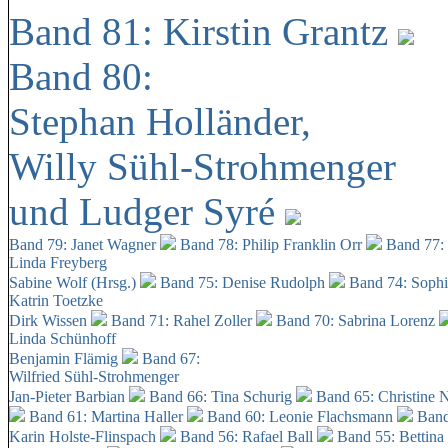
Band 81: Kirstin Grantz
Band 80:
Stephan Holländer,
Willy Sühl-Strohmenger
und Ludger Syré
Band 79: Janet Wagner
Band 78: Philip Franklin Orr
Band 77:
Linda Freyberg
Sabine Wolf (Hrsg.)
Band 75: Denise Rudolph
Band 74: Soph
Katrin Toetzke
Dirk Wissen
Band 71: Rahel Zoller
Band 70: Sabrina Lorenz
Linda Schünhoff
Benjamin Flämig
Band 67:
Wilfried Sühl-Strohmenger
Jan-Pieter Barbian
Band 66: Tina Schurig
Band 65: Christine 
Band 61: Martina Haller
Band 60:
Leonie Flachsmann
Band
Karin Holste-Flinspach
Band 56: Rafael Ball
Band 55: Bettina