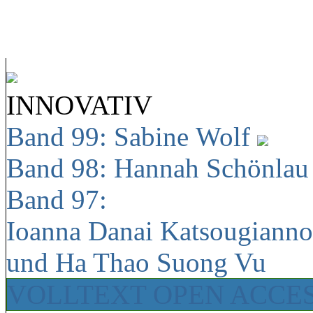
INNOVATIV
Band 99: Sabine Wolf
Band 98: Hannah Schönla
Band 97:
Ioanna Danai Katsougiann
und Ha Thao Suong Vu
VOLLTEXT OPEN ACCE