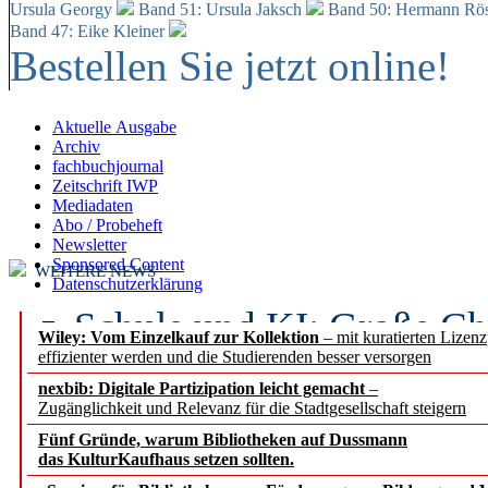
Ursula Georgy
Band 51: Ursula Jaksch
Band 50:
Hermann Rös
Band 47: Eike Kleiner
Bestellen Sie jetzt online!
Aktuelle Ausgabe
Archiv
fachbuchjournal
Zeitschrift IWP
Mediadaten
Abo / Probeheft
Newsletter
Sponsored Content
WEITERE NEWS
Datenschutzerklärung
Schule und KI: Große Ch
Wiley: Vom Einzelkauf zur Kollektion
– mit kuratierten Lizen
effizienter werden und die Studierenden besser versorgen
Voraussetzungen
nexbib: Digitale Partizipation leicht gemacht
–
Zugänglichkeit und Relevanz für die Stadtgesellschaft steigern
Erfolgreiches erstes Hal
Fünf Gründe, warum Bibliotheken auf Dussmann
Segment Research – Ausb
das KulturKaufhaus setzen sollten.