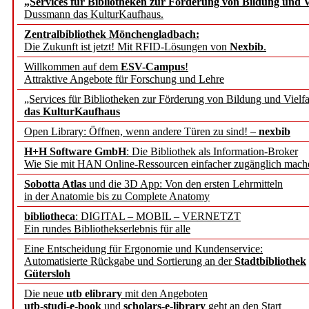
„Services für Bibliotheken zur Förderung von Bildung und Vi
angepasst
Dussmann das KulturKaufhaus.
Zentralbibliothek Mönchengladbach:
Wissenschaftskommunikati
Die Zukunft ist jetzt! Mit RFID-Lösungen von
Nexbib
.
Willkommen auf dem
ESV-Campus
!
konstruktiv!
Attraktive Angebote für Forschung und Lehre
„Services für Bibliotheken zur Förderung von Bildung und Vielfa
Mohr Siebeck übernimmt
das KulturKaufhaus
Open Library: Öffnen, wenn andere Türen zu sind! –
nexbib
und die Zeitschrift für 
H+H Software GmbH
: Die Bibliothek als Information-Broker
Wie Sie mit HAN Online-Ressourcen einfacher zugänglich mach
Francke Attempto
Sobotta Atlas
und die 3D App: Von den ersten Lehrmitteln
in der Anatomie bis zu Complete Anatomy
EBSCO Information Servic
bibliotheca
: DIGITAL – MOBIL – VERNETZT
Recherchefunktionen in
Ein rundes Bibliothekserlebnis für alle
Eine Entscheidung für Ergonomie und Kundenservice:
Automatisierte Rückgabe und Sortierung an der
Stadtbibliothek
Sorbisches Institut neu 
Gütersloh
Geschichte und kulturell
Die neue
utb elibrary
mit den Angeboten
utb-studi-e-book
und
scholars-e-library
geht an den Start