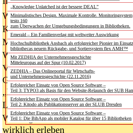
In der Ausgabe
06/2026
(August 20
„Knowledge Unlatched ist der bessere DEAL”
Was Hochschul­bibliotheken von i
Minimalistisches Design. Maximale Kontrolle. Monitoringsystem
testo 160
zum Überwachen der Umgebungsbedingungen in Bibliotheken.
Kinder in der digitalen Welt
Emerald – Ein Familienverlag mit weltweiter Auswirkung
Metadaten als Infrastruktur
Hochschulbibliothek Ansbach als erfolgreicher Pionier im Einsat
bibliothecas neuem Rückgabe- und Sortiersystem flex AMH™
Wenn Bots katalogisieren
Mit ZEDHIA der Unternehmensgeschichte
Mitteleuropas auf der Spur (10.02.2017)
Von Abschlusskleidern bis
ZEDHIA – Das Onlineportal für Wirtschafts-
und Unternehmensgeschichte (22.11.2016)
Geisterjagd-Ausrüstung in der
Erfolgreicher Einsatz von Open Source Software –
„Library of Things“ unterwegs
Teil 3: TYPO3 als Basis für den Website-Relaunch der SUB Ha
Erfolgreicher Einsatz von Open Source Software –
Lesen als Infrastrukturaufgabe
Teil 2: Kitodo als Publikationsserver an der SLUB Dresden
Erfolgreicher Einsatz von Open Source Software –
Wie Jugendliche Social Media
Teil 1: Die BibApp als mobiler Katalog für über 15 Bibliotheken
wirklich erleben