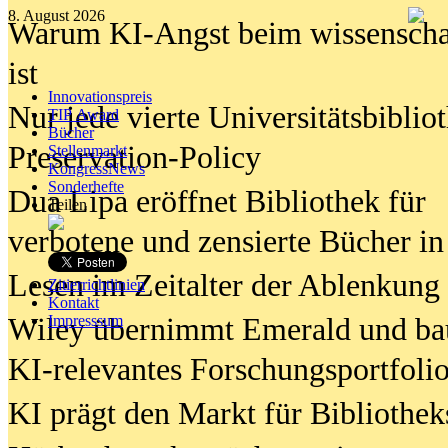
8. August 2026
Warum KI-Angst beim wissenschaft
ist
Innovationspreis
Nur jede vierte Universitätsbibliot
TIP Award
Bücher
Preservation-Policy
Stellenmarkt
KongressNews
Sonderhefte
Dua Lipa eröffnet Bibliothek für
Teilen
verbotene und zensierte Bücher in
Lesen im Zeitalter der Ablenkung
Zitierrichtlinien
Kontakt
Wiley übernimmt Emerald und ba
Impresssum
KI-relevantes Forschungsportfolio
KI prägt den Markt für Bibliothe