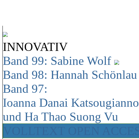
INNOVATIV
Band 99: Sabine Wolf
Band 98: Hannah Schönla
Band 97:
Ioanna Danai Katsougiann
und Ha Thao Suong Vu
VOLLTEXT OPEN ACCE