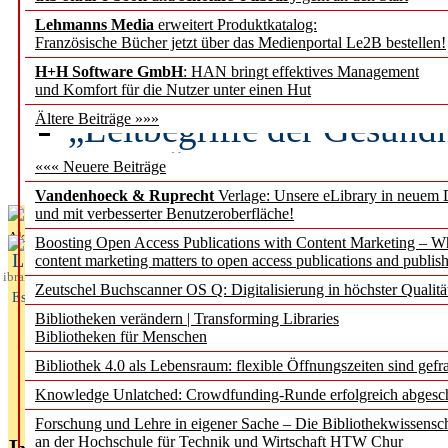
Lehmanns Media
erweitert Produktkatalog:
Künstliche Intelligenz a
Französische Bücher jetzt über das Medienportal Le2B bestellen!
besser zu verstehen
H+H Software GmbH
: HAN bringt effektives Management
und Komfort für die Nutzer unter einen Hut
„Leitbegriffe der Gesund
Ältere Beiträge »»»
des BIÖG erscheinen Ope
««« Neuere Beiträge
Vandenhoeck & Ruprecht
Verlage: Unsere eLibrary in neuem 
und mit verbesserter Benutzeroberfläche!
Aktuelles aus
Boosting Open Access Publications with Content Marketing – 
L
content marketing matters to open access publications and publish
ibrary
Zeutschel Buchscanner OS Q: Digitalisierung in höchster Qualitä
Essentials
Bibliotheken verändern | Transforming Libraries
Bibliotheken für Menschen
Bibliothek 4.0 als Lebensraum: flexible Öffnungszeiten sind gefra
Knowledge Unlatched: Crowdfunding-Runde erfolgreich abgesc
Forschung und Lehre in eigener Sache – Die Bibliothekwissensc
an der Hochschule für Technik und Wirtschaft HTW Chur