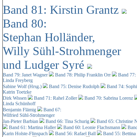
Band 81: Kirstin Grantz
Band 80:
Stephan Holländer,
Willy Sühl-Strohmenger
und Ludger Syré
Band 79: Janet Wagner
Band 78: Philip Franklin Orr
Band 77:
Linda Freyberg
Sabine Wolf (Hrsg.)
Band 75: Denise Rudolph
Band 74: Soph
Katrin Toetzke
Dirk Wissen
Band 71: Rahel Zoller
Band 70: Sabrina Lorenz
Linda Schünhoff
Benjamin Flämig
Band 67:
Wilfried Sühl-Strohmenger
Jan-Pieter Barbian
Band 66: Tina Schurig
Band 65: Christine 
Band 61: Martina Haller
Band 60:
Leonie Flachsmann
Band
Karin Holste-Flinspach
Band 56: Rafael Ball
Band 55: Bettina