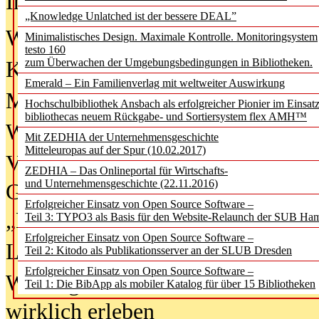
In der Ausgabe
06/2026
(August 20
„Knowledge Unlatched ist der bessere DEAL”
Was Hochschul­bibliotheken von i
Minimalistisches Design. Maximale Kontrolle. Monitoringsystem
testo 160
zum Überwachen der Umgebungsbedingungen in Bibliotheken.
Kinder in der digitalen Welt
Emerald – Ein Familienverlag mit weltweiter Auswirkung
Metadaten als Infrastruktur
Hochschulbibliothek Ansbach als erfolgreicher Pionier im Einsat
bibliothecas neuem Rückgabe- und Sortiersystem flex AMH™
Wenn Bots katalogisieren
Mit ZEDHIA der Unternehmensgeschichte
Mitteleuropas auf der Spur (10.02.2017)
Von Abschlusskleidern bis
ZEDHIA – Das Onlineportal für Wirtschafts-
und Unternehmensgeschichte (22.11.2016)
Geisterjagd-Ausrüstung in der
Erfolgreicher Einsatz von Open Source Software –
„Library of Things“ unterwegs
Teil 3: TYPO3 als Basis für den Website-Relaunch der SUB Ha
Erfolgreicher Einsatz von Open Source Software –
Lesen als Infrastrukturaufgabe
Teil 2: Kitodo als Publikationsserver an der SLUB Dresden
Erfolgreicher Einsatz von Open Source Software –
Wie Jugendliche Social Media
Teil 1: Die BibApp als mobiler Katalog für über 15 Bibliotheken
wirklich erleben