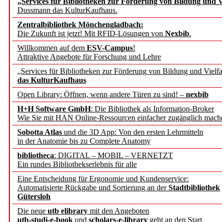
„Services für Bibliotheken zur Förderung von Bildung und Vi
angepasst
Dussmann das KulturKaufhaus.
Zentralbibliothek Mönchengladbach:
Wissenschaftskommunikati
Die Zukunft ist jetzt! Mit RFID-Lösungen von
Nexbib
.
Willkommen auf dem
ESV-Campus
!
konstruktiv!
Attraktive Angebote für Forschung und Lehre
„Services für Bibliotheken zur Förderung von Bildung und Vielfa
Mohr Siebeck übernimmt
das KulturKaufhaus
Open Library: Öffnen, wenn andere Türen zu sind! –
nexbib
und die Zeitschrift für 
H+H Software GmbH
: Die Bibliothek als Information-Broker
Wie Sie mit HAN Online-Ressourcen einfacher zugänglich mach
Francke Attempto
Sobotta Atlas
und die 3D App: Von den ersten Lehrmitteln
in der Anatomie bis zu Complete Anatomy
EBSCO Information Servic
bibliotheca
: DIGITAL – MOBIL – VERNETZT
Recherchefunktionen in
Ein rundes Bibliothekserlebnis für alle
Eine Entscheidung für Ergonomie und Kundenservice:
Automatisierte Rückgabe und Sortierung an der
Stadtbibliothek
Sorbisches Institut neu 
Gütersloh
Geschichte und kulturell
Die neue
utb elibrary
mit den Angeboten
utb-studi-e-book
und
scholars-e-library
geht an den Start