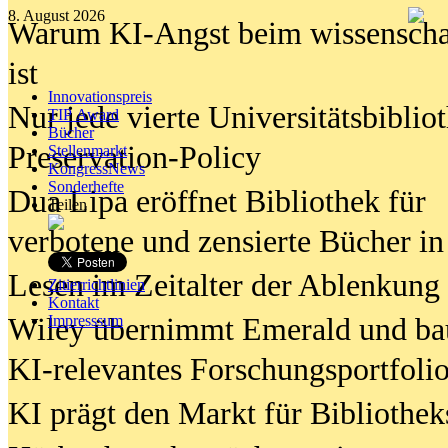
8. August 2026
Warum KI-Angst beim wissenschaft
ist
Innovationspreis
Nur jede vierte Universitätsbibliot
TIP Award
Bücher
Preservation-Policy
Stellenmarkt
KongressNews
Sonderhefte
Dua Lipa eröffnet Bibliothek für
Teilen
verbotene und zensierte Bücher in
Lesen im Zeitalter der Ablenkung
Zitierrichtlinien
Kontakt
Wiley übernimmt Emerald und ba
Impresssum
KI-relevantes Forschungsportfolio
KI prägt den Markt für Bibliothe