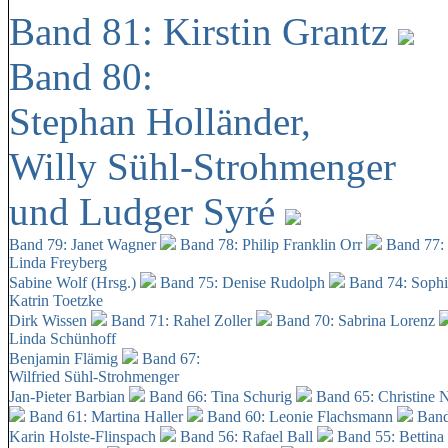
Band 81: Kirstin Grantz
Band 80:
Stephan Holländer,
Willy Sühl-Strohmenger
und Ludger Syré
Band 79: Janet Wagner
Band 78: Philip Franklin Orr
Band 77:
Linda Freyberg
Sabine Wolf (Hrsg.)
Band 75: Denise Rudolph
Band 74: Soph
Katrin Toetzke
Dirk Wissen
Band 71: Rahel Zoller
Band 70: Sabrina Lorenz
Linda Schünhoff
Benjamin Flämig
Band 67:
Wilfried Sühl-Strohmenger
Jan-Pieter Barbian
Band 66: Tina Schurig
Band 65: Christine 
Band 61: Martina Haller
Band 60:
Leonie Flachsmann
Band
Karin Holste-Flinspach
Band 56: Rafael Ball
Band 55: Bettina