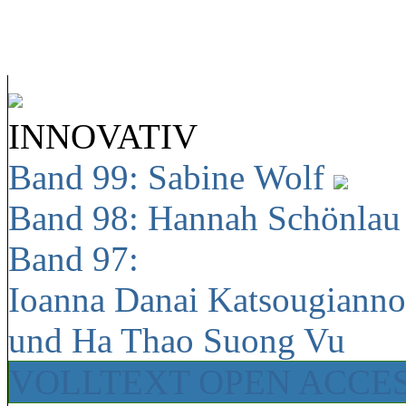
INNOVATIV
Band 99: Sabine Wolf
Band 98: Hannah Schönla
Band 97:
Ioanna Danai Katsougiann
und Ha Thao Suong Vu
VOLLTEXT OPEN ACCE