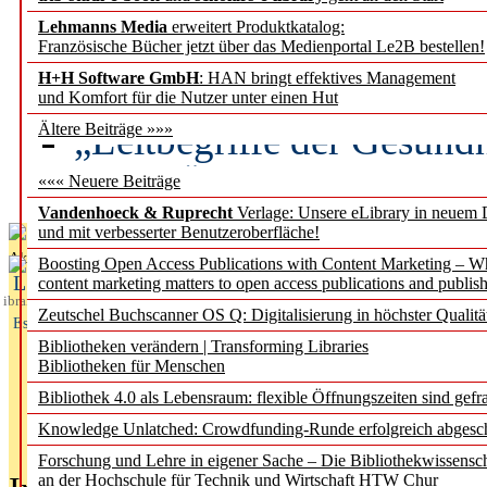
Lehmanns Media
erweitert Produktkatalog:
Künstliche Intelligenz a
Französische Bücher jetzt über das Medienportal Le2B bestellen!
besser zu verstehen
H+H Software GmbH
: HAN bringt effektives Management
und Komfort für die Nutzer unter einen Hut
„Leitbegriffe der Gesund
Ältere Beiträge »»»
des BIÖG erscheinen Ope
««« Neuere Beiträge
Vandenhoeck & Ruprecht
Verlage: Unsere eLibrary in neuem 
und mit verbesserter Benutzeroberfläche!
Aktuelles aus
Boosting Open Access Publications with Content Marketing – 
L
content marketing matters to open access publications and publish
ibrary
Zeutschel Buchscanner OS Q: Digitalisierung in höchster Qualitä
Essentials
Bibliotheken verändern | Transforming Libraries
Bibliotheken für Menschen
Bibliothek 4.0 als Lebensraum: flexible Öffnungszeiten sind gefra
Knowledge Unlatched: Crowdfunding-Runde erfolgreich abgesc
Forschung und Lehre in eigener Sache – Die Bibliothekwissensc
an der Hochschule für Technik und Wirtschaft HTW Chur