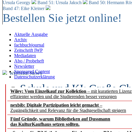
Ursula Georgy
Band 51: Ursula Jaksch
Band 50:
Hermann Rös
Band 47: Eike Kleiner
Bestellen Sie jetzt online!
Aktuelle Ausgabe
Archiv
fachbuchjournal
Zeitschrift IWP
Mediadaten
Abo / Probeheft
Newsletter
Sponsored Content
WEITERE NEWS
Datenschutzerklärung
Schule und KI: Große Ch
Wiley: Vom Einzelkauf zur Kollektion
– mit kuratierten Lizen
effizienter werden und die Studierenden besser versorgen
Voraussetzungen
nexbib: Digitale Partizipation leicht gemacht
–
Zugänglichkeit und Relevanz für die Stadtgesellschaft steigern
Erfolgreiches erstes Hal
Fünf Gründe, warum Bibliotheken auf Dussmann
Segment Research – Ausb
das KulturKaufhaus setzen sollten.