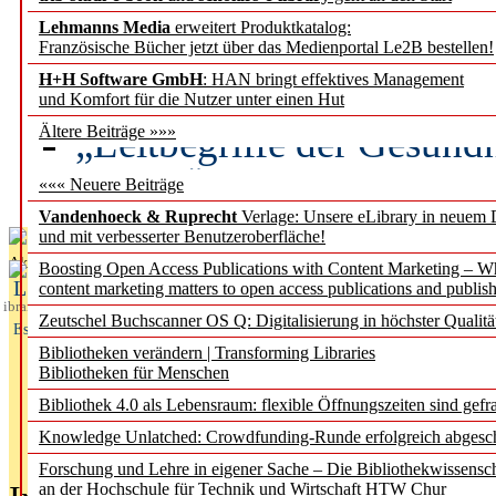
Lehmanns Media
erweitert Produktkatalog:
Künstliche Intelligenz a
Französische Bücher jetzt über das Medienportal Le2B bestellen!
besser zu verstehen
H+H Software GmbH
: HAN bringt effektives Management
und Komfort für die Nutzer unter einen Hut
„Leitbegriffe der Gesund
Ältere Beiträge »»»
des BIÖG erscheinen Ope
««« Neuere Beiträge
Vandenhoeck & Ruprecht
Verlage: Unsere eLibrary in neuem 
und mit verbesserter Benutzeroberfläche!
Aktuelles aus
Boosting Open Access Publications with Content Marketing – 
L
content marketing matters to open access publications and publish
ibrary
Zeutschel Buchscanner OS Q: Digitalisierung in höchster Qualitä
Essentials
Bibliotheken verändern | Transforming Libraries
Bibliotheken für Menschen
Bibliothek 4.0 als Lebensraum: flexible Öffnungszeiten sind gefra
Knowledge Unlatched: Crowdfunding-Runde erfolgreich abgesc
Forschung und Lehre in eigener Sache – Die Bibliothekwissensc
an der Hochschule für Technik und Wirtschaft HTW Chur