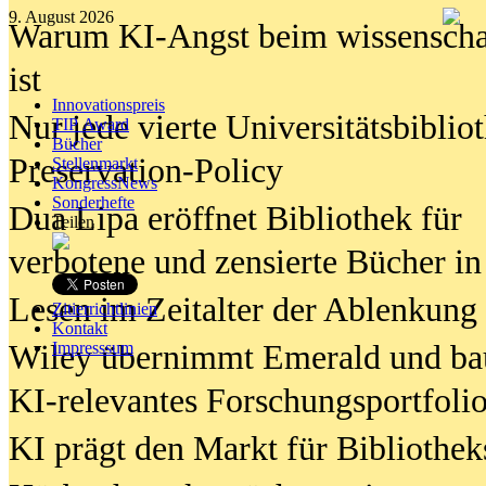
9. August 2026
Warum KI-Angst beim wissenschaft
ist
Innovationspreis
Nur jede vierte Universitätsbibliot
TIP Award
Bücher
Preservation-Policy
Stellenmarkt
KongressNews
Sonderhefte
Dua Lipa eröffnet Bibliothek für
Teilen
verbotene und zensierte Bücher in
Lesen im Zeitalter der Ablenkung
Zitierrichtlinien
Kontakt
Wiley übernimmt Emerald und ba
Impresssum
KI-relevantes Forschungsportfolio
KI prägt den Markt für Bibliothe