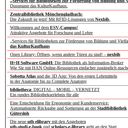
„Services für Bibliotheken zur Förderung von Bildung und Vi
angepasst
Dussmann das KulturKaufhaus.
Zentralbibliothek Mönchengladbach:
Wissenschaftskommunikati
Die Zukunft ist jetzt! Mit RFID-Lösungen von
Nexbib
.
Willkommen auf dem
ESV-Campus
!
konstruktiv!
Attraktive Angebote für Forschung und Lehre
„Services für Bibliotheken zur Förderung von Bildung und Vielfa
Mohr Siebeck übernimmt
das KulturKaufhaus
Open Library: Öffnen, wenn andere Türen zu sind! –
nexbib
und die Zeitschrift für 
H+H Software GmbH
: Die Bibliothek als Information-Broker
Wie Sie mit HAN Online-Ressourcen einfacher zugänglich mach
Francke Attempto
Sobotta Atlas
und die 3D App: Von den ersten Lehrmitteln
in der Anatomie bis zu Complete Anatomy
EBSCO Information Servic
bibliotheca
: DIGITAL – MOBIL – VERNETZT
Recherchefunktionen in
Ein rundes Bibliothekserlebnis für alle
Eine Entscheidung für Ergonomie und Kundenservice:
Automatisierte Rückgabe und Sortierung an der
Stadtbibliothek
Sorbisches Institut neu 
Gütersloh
Geschichte und kulturell
Die neue
utb elibrary
mit den Angeboten
utb-studi-e-book
und
scholars-e-library
geht an den Start