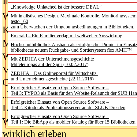
In der Ausgabe
06/2026
(August 20
„Knowledge Unlatched ist der bessere DEAL”
Was Hochschul­bibliotheken von i
Minimalistisches Design. Maximale Kontrolle. Monitoringsystem
testo 160
zum Überwachen der Umgebungsbedingungen in Bibliotheken.
Kinder in der digitalen Welt
Emerald – Ein Familienverlag mit weltweiter Auswirkung
Metadaten als Infrastruktur
Hochschulbibliothek Ansbach als erfolgreicher Pionier im Einsat
bibliothecas neuem Rückgabe- und Sortiersystem flex AMH™
Wenn Bots katalogisieren
Mit ZEDHIA der Unternehmensgeschichte
Mitteleuropas auf der Spur (10.02.2017)
Von Abschlusskleidern bis
ZEDHIA – Das Onlineportal für Wirtschafts-
und Unternehmensgeschichte (22.11.2016)
Geisterjagd-Ausrüstung in der
Erfolgreicher Einsatz von Open Source Software –
„Library of Things“ unterwegs
Teil 3: TYPO3 als Basis für den Website-Relaunch der SUB Ha
Erfolgreicher Einsatz von Open Source Software –
Lesen als Infrastrukturaufgabe
Teil 2: Kitodo als Publikationsserver an der SLUB Dresden
Erfolgreicher Einsatz von Open Source Software –
Wie Jugendliche Social Media
Teil 1: Die BibApp als mobiler Katalog für über 15 Bibliotheken
wirklich erleben