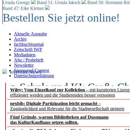
Ursula Georgy
Band 51: Ursula Jaksch
Band 50:
Hermann Rös
Band 47: Eike Kleiner
Bestellen Sie jetzt online!
Aktuelle Ausgabe
Archiv
fachbuchjournal
Zeitschrift IWP
Mediadaten
Abo / Probeheft
Newsletter
Sponsored Content
WEITERE NEWS
Datenschutzerklärung
Schule und KI: Große Ch
Wiley: Vom Einzelkauf zur Kollektion
– mit kuratierten Lizen
effizienter werden und die Studierenden besser versorgen
Voraussetzungen
nexbib: Digitale Partizipation leicht gemacht
–
Zugänglichkeit und Relevanz für die Stadtgesellschaft steigern
Erfolgreiches erstes Hal
Fünf Gründe, warum Bibliotheken auf Dussmann
Segment Research – Ausb
das KulturKaufhaus setzen sollten.