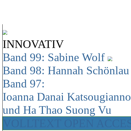
INNOVATIV
Band 99: Sabine Wolf
Band 98: Hannah Schönla
Band 97:
Ioanna Danai Katsougiann
und Ha Thao Suong Vu
VOLLTEXT OPEN ACCE