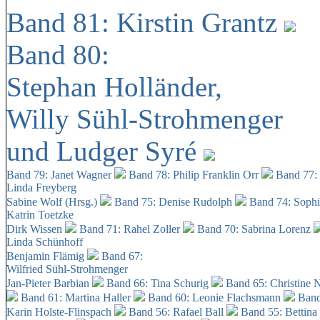
Band 81: Kirstin Grantz
Band 80:
Stephan Holländer,
Willy Sühl-Strohmenger
und Ludger Syré
Band 79: Janet Wagner
Band 78: Philip Franklin Orr
Band 77:
Linda Freyberg
Sabine Wolf (Hrsg.)
Band 75: Denise Rudolph
Band 74: Soph
Katrin Toetzke
Dirk Wissen
Band 71: Rahel Zoller
Band 70: Sabrina Lorenz
Linda Schünhoff
Benjamin Flämig
Band 67:
Wilfried Sühl-Strohmenger
Jan-Pieter Barbian
Band 66: Tina Schurig
Band 65: Christine 
Band 61: Martina Haller
Band 60:
Leonie Flachsmann
Band
Karin Holste-Flinspach
Band 56: Rafael Ball
Band 55: Bettina