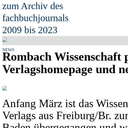
zum Archiv des
fach
b
uchjournals
2009 bis 2023
NEWS
Rombach Wissenschaft p
Verlagshomepage und n
Anfang März ist das Wiss
Verlags aus Freiburg/Br. z
Baden übergegangen und wi