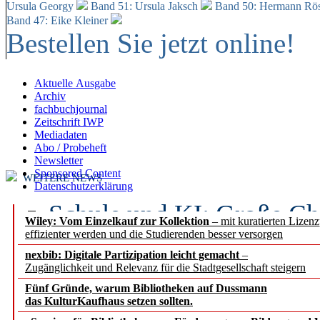
Ursula Georgy
Band 51: Ursula Jaksch
Band 50:
Hermann Rös
Band 47: Eike Kleiner
Bestellen Sie jetzt online!
Aktuelle Ausgabe
Archiv
fachbuchjournal
Zeitschrift IWP
Mediadaten
Abo / Probeheft
Newsletter
Sponsored Content
WEITERE NEWS
Datenschutzerklärung
Schule und KI: Große Ch
Wiley: Vom Einzelkauf zur Kollektion
– mit kuratierten Lizen
effizienter werden und die Studierenden besser versorgen
Voraussetzungen
nexbib: Digitale Partizipation leicht gemacht
–
Zugänglichkeit und Relevanz für die Stadtgesellschaft steigern
Erfolgreiches erstes Hal
Fünf Gründe, warum Bibliotheken auf Dussmann
Segment Research – Ausb
das KulturKaufhaus setzen sollten.