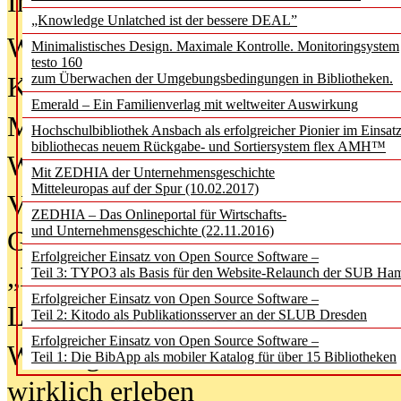
In der Ausgabe
06/2026
(August 20
„Knowledge Unlatched ist der bessere DEAL”
Was Hochschul­bibliotheken von i
Minimalistisches Design. Maximale Kontrolle. Monitoringsystem
testo 160
zum Überwachen der Umgebungsbedingungen in Bibliotheken.
Kinder in der digitalen Welt
Emerald – Ein Familienverlag mit weltweiter Auswirkung
Metadaten als Infrastruktur
Hochschulbibliothek Ansbach als erfolgreicher Pionier im Einsat
bibliothecas neuem Rückgabe- und Sortiersystem flex AMH™
Wenn Bots katalogisieren
Mit ZEDHIA der Unternehmensgeschichte
Mitteleuropas auf der Spur (10.02.2017)
Von Abschlusskleidern bis
ZEDHIA – Das Onlineportal für Wirtschafts-
und Unternehmensgeschichte (22.11.2016)
Geisterjagd-Ausrüstung in der
Erfolgreicher Einsatz von Open Source Software –
„Library of Things“ unterwegs
Teil 3: TYPO3 als Basis für den Website-Relaunch der SUB Ha
Erfolgreicher Einsatz von Open Source Software –
Lesen als Infrastrukturaufgabe
Teil 2: Kitodo als Publikationsserver an der SLUB Dresden
Erfolgreicher Einsatz von Open Source Software –
Wie Jugendliche Social Media
Teil 1: Die BibApp als mobiler Katalog für über 15 Bibliotheken
wirklich erleben