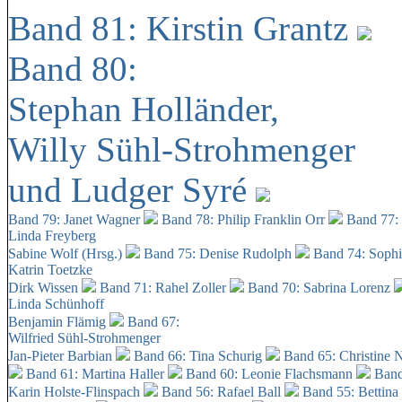
Band 81: Kirstin Grantz
Band 80:
Stephan Holländer,
Willy Sühl-Strohmenger
und Ludger Syré
Band 79: Janet Wagner
Band 78: Philip Franklin Orr
Band 77:
Linda Freyberg
Sabine Wolf (Hrsg.)
Band 75: Denise Rudolph
Band 74: Soph
Katrin Toetzke
Dirk Wissen
Band 71: Rahel Zoller
Band 70: Sabrina Lorenz
Linda Schünhoff
Benjamin Flämig
Band 67:
Wilfried Sühl-Strohmenger
Jan-Pieter Barbian
Band 66: Tina Schurig
Band 65: Christine 
Band 61: Martina Haller
Band 60:
Leonie Flachsmann
Band
Karin Holste-Flinspach
Band 56: Rafael Ball
Band 55: Bettina