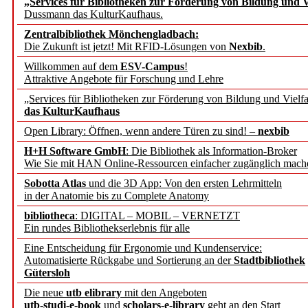
„Services für Bibliotheken zur Förderung von Bildung und Vi
angepasst
Dussmann das KulturKaufhaus.
Zentralbibliothek Mönchengladbach:
Wissenschaftskommunikati
Die Zukunft ist jetzt! Mit RFID-Lösungen von
Nexbib
.
Willkommen auf dem
ESV-Campus
!
konstruktiv!
Attraktive Angebote für Forschung und Lehre
„Services für Bibliotheken zur Förderung von Bildung und Vielfa
Mohr Siebeck übernimmt
das KulturKaufhaus
Open Library: Öffnen, wenn andere Türen zu sind! –
nexbib
und die Zeitschrift für 
H+H Software GmbH
: Die Bibliothek als Information-Broker
Wie Sie mit HAN Online-Ressourcen einfacher zugänglich mach
Francke Attempto
Sobotta Atlas
und die 3D App: Von den ersten Lehrmitteln
in der Anatomie bis zu Complete Anatomy
EBSCO Information Servic
bibliotheca
: DIGITAL – MOBIL – VERNETZT
Recherchefunktionen in
Ein rundes Bibliothekserlebnis für alle
Eine Entscheidung für Ergonomie und Kundenservice:
Automatisierte Rückgabe und Sortierung an der
Stadtbibliothek
Sorbisches Institut neu 
Gütersloh
Geschichte und kulturell
Die neue
utb elibrary
mit den Angeboten
utb-studi-e-book
und
scholars-e-library
geht an den Start