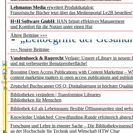
Lehmanns Media
erweitert Produktkatalog:
Künstliche Intelligenz a
Französische Bücher jetzt über das Medienportal Le2B bestellen!
besser zu verstehen
H+H Software GmbH
: HAN bringt effektives Management
und Komfort für die Nutzer unter einen Hut
„Leitbegriffe der Gesund
Ältere Beiträge »»»
des BIÖG erscheinen Ope
««« Neuere Beiträge
Vandenhoeck & Ruprecht
Verlage: Unsere eLibrary in neuem 
und mit verbesserter Benutzeroberfläche!
Aktuelles aus
Boosting Open Access Publications with Content Marketing – 
L
content marketing matters to open access publications and publish
ibrary
Zeutschel Buchscanner OS Q: Digitalisierung in höchster Qualitä
Essentials
Bibliotheken verändern | Transforming Libraries
Bibliotheken für Menschen
Bibliothek 4.0 als Lebensraum: flexible Öffnungszeiten sind gefra
Knowledge Unlatched: Crowdfunding-Runde erfolgreich abgesc
Forschung und Lehre in eigener Sache – Die Bibliothekwissensc
an der Hochschule für Technik und Wirtschaft HTW Chur