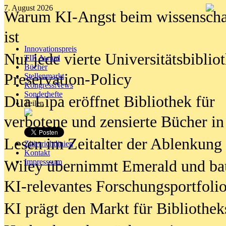
7. August 2026
Warum KI-Angst beim wissenschaft
ist
Innovationspreis
Nur jede vierte Universitätsbibliot
TIP Award
Bücher
Preservation-Policy
Stellenmarkt
KongressNews
Sonderhefte
Dua Lipa eröffnet Bibliothek für
Teilen
verbotene und zensierte Bücher in
Lesen im Zeitalter der Ablenkung
Zitierrichtlinien
Kontakt
Wiley übernimmt Emerald und ba
Impresssum
KI-relevantes Forschungsportfolio
KI prägt den Markt für Bibliothe