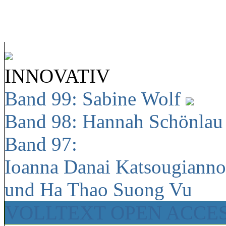
INNOVATIV
Band 99: Sabine Wolf
Band 98: Hannah Schönla
Band 97:
Ioanna Danai Katsougiann
und Ha Thao Suong Vu
VOLLTEXT OPEN ACCE