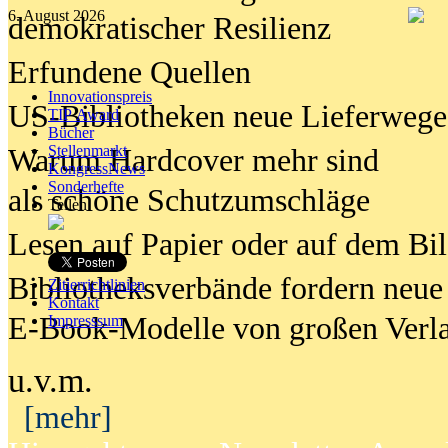
6. August 2026
demokratischer Resilienz
Erfundene Quellen
Innovationspreis
US-Bibliotheken neue Lieferwege
TIP Award
Bücher
Stellenmarkt
Warum Hardcover mehr sind
KongressNews
Sonderhefte
als schöne Schutzumschläge
Teilen
Lesen auf Papier oder auf dem Bi
Bibliotheksverbände fordern neue
Zitierrichtlinien
Kontakt
E-Book-Modelle von großen Verl
Impresssum
u.v.m.
[mehr]