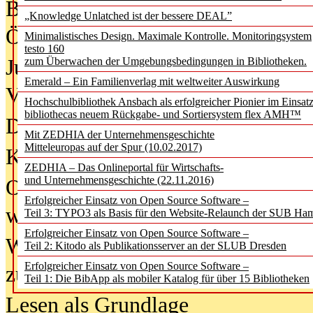
Bürgerforum fordert mehr Medienb
„Knowledge Unlatched ist der bessere DEAL”
Öffentlichkeit
Minimalistisches Design. Maximale Kontrolle. Monitoringsystem
testo 160
Jugendliche wollen besseren Schut
zum Überwachen der Umgebungsbedingungen in Bibliotheken.
Emerald – Ein Familienverlag mit weltweiter Auswirkung
Verbote
Hochschulbibliothek Ansbach als erfolgreicher Pionier im Einsat
bibliothecas neuem Rückgabe- und Sortiersystem flex AMH™
Digitale Langzeit­archi­vierung br
Mit ZEDHIA der Unternehmensgeschichte
Mitteleuropas auf der Spur (10.02.2017)
KI-Chatbots werden Teil der wiss
ZEDHIA – Das Onlineportal für Wirtschafts-
und Unternehmensgeschichte (22.11.2016)
Offene Infrastrukturen für
Erfolgreicher Einsatz von Open Source Software –
wissenschaftliche Informationssy
Teil 3: TYPO3 als Basis für den Website-Relaunch der SUB Ha
Erfolgreicher Einsatz von Open Source Software –
Warum die Debatte über KI-Texte
Teil 2: Kitodo als Publikationsserver an der SLUB Dresden
Erfolgreicher Einsatz von Open Source Software –
zu kurz greift
Teil 1: Die BibApp als mobiler Katalog für über 15 Bibliotheken
Lesen als Grundlage