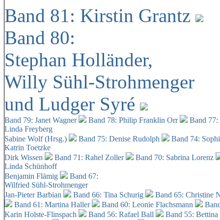
Band 81: Kirstin Grantz
Band 80:
Stephan Holländer,
Willy Sühl-Strohmenger
und Ludger Syré
Band 79: Janet Wagner
Band 78: Philip Franklin Orr
Band 77:
Linda Freyberg
Sabine Wolf (Hrsg.)
Band 75: Denise Rudolph
Band 74: Soph
Katrin Toetzke
Dirk Wissen
Band 71: Rahel Zoller
Band 70: Sabrina Lorenz
Linda Schünhoff
Benjamin Flämig
Band 67:
Wilfried Sühl-Strohmenger
Jan-Pieter Barbian
Band 66: Tina Schurig
Band 65: Christine 
Band 61: Martina Haller
Band 60:
Leonie Flachsmann
Band
Karin Holste-Flinspach
Band 56: Rafael Ball
Band 55: Bettina