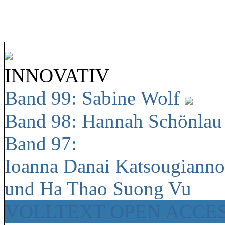
INNOVATIV
Band 99: Sabine Wolf
Band 98: Hannah Schönla
Band 97:
Ioanna Danai Katsougiann
und Ha Thao Suong Vu
VOLLTEXT OPEN ACCE