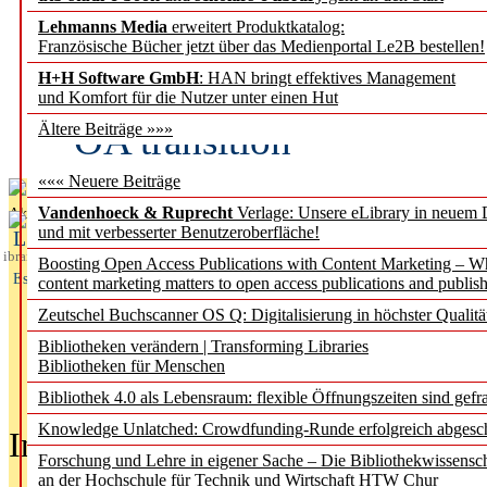
Lehmanns Media
erweitert Produktkatalog:
Fifth Open Access Repor
Französische Bücher jetzt über das Medienportal Le2B bestellen!
H+H Software GmbH
: HAN bringt effektives Management
transformative agreements
und Komfort für die Nutzer unter einen Hut
OA transition
Ältere Beiträge »»»
««« Neuere Beiträge
Vandenhoeck & Ruprecht
Verlage: Unsere eLibrary in neuem 
Aktuelles aus
und mit verbesserter Benutzeroberfläche!
L
ibrary
Boosting Open Access Publications with Content Marketing – 
Essentials
content marketing matters to open access publications and publish
Zeutschel Buchscanner OS Q: Digitalisierung in höchster Qualitä
Bibliotheken verändern | Transforming Libraries
Bibliotheken für Menschen
Bibliothek 4.0 als Lebensraum: flexible Öffnungszeiten sind gefra
Knowledge Unlatched: Crowdfunding-Runde erfolgreich abgesc
In der Ausgabe
05/2026
(Juni/Juli
Forschung und Lehre in eigener Sache – Die Bibliothekwissensc
an der Hochschule für Technik und Wirtschaft HTW Chur