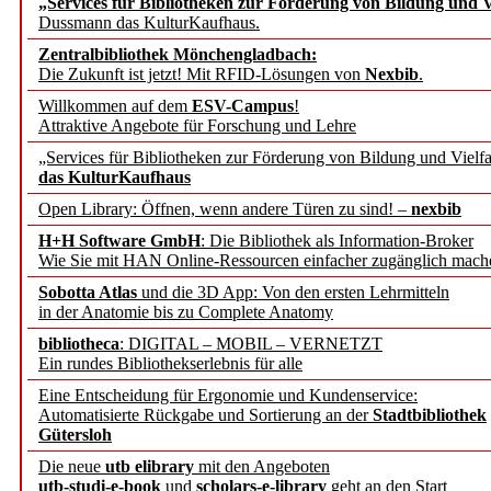
„Services für Bibliotheken zur Förderung von Bildung und Vi
Dussmann das KulturKaufhaus.
Künstliche Intelligenz a
Zentralbibliothek Mönchengladbach:
besser zu verstehen
Die Zukunft ist jetzt! Mit RFID-Lösungen von
Nexbib
.
Willkommen auf dem
ESV-Campus
!
Attraktive Angebote für Forschung und Lehre
„Leitbegriffe der Gesund
„Services für Bibliotheken zur Förderung von Bildung und Vielfa
des BIÖG erscheinen Ope
das KulturKaufhaus
Open Library: Öffnen, wenn andere Türen zu sind! –
nexbib
Forschungsdateninfrastru
H+H Software GmbH
: Die Bibliothek als Information-Broker
Wie Sie mit HAN Online-Ressourcen einfacher zugänglich mach
jedem Experiment
Sobotta Atlas
und die 3D App: Von den ersten Lehrmitteln
in der Anatomie bis zu Complete Anatomy
DFG setzt Förderung des
bibliotheca
: DIGITAL – MOBIL – VERNETZT
Ein rundes Bibliothekserlebnis für alle
FAIRmat fort
Eine Entscheidung für Ergonomie und Kundenservice:
Automatisierte Rückgabe und Sortierung an der
Stadtbibliothek
Bayerns digitale Schatzk
Gütersloh
Die neue
utb elibrary
mit den Angeboten
Schulwandbilder aus Wür
utb-studi-e-book
und
scholars-e-library
geht an den Start