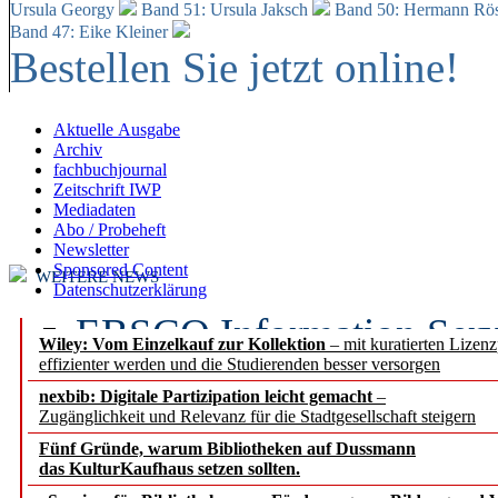
Ursula Georgy
Band 51: Ursula Jaksch
Band 50:
Hermann Rös
Band 47: Eike Kleiner
Bestellen Sie jetzt online!
Aktuelle Ausgabe
Archiv
fachbuchjournal
Zeitschrift IWP
Mediadaten
Abo / Probeheft
Newsletter
Sponsored Content
WEITERE NEWS
Datenschutzerklärung
EBSCO Information Servic
Wiley: Vom Einzelkauf zur Kollektion
– mit kuratierten Lizen
effizienter werden und die Studierenden besser versorgen
Recherchefunktionen in
nexbib: Digitale Partizipation leicht gemacht
–
Zugänglichkeit und Relevanz für die Stadtgesellschaft steigern
Sorbisches Institut neu 
Fünf Gründe, warum Bibliotheken auf Dussmann
Geschichte und kulturell
das KulturKaufhaus setzen sollten.