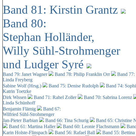
Band 81: Kirstin Grantz
Band 80:
Stephan Holländer,
Willy Sühl-Strohmenger
und Ludger Syré
Band 79: Janet Wagner
Band 78: Philip Franklin Orr
Band 77:
Linda Freyberg
Sabine Wolf (Hrsg.)
Band 75: Denise Rudolph
Band 74: Soph
Katrin Toetzke
Dirk Wissen
Band 71: Rahel Zoller
Band 70: Sabrina Lorenz
Linda Schünhoff
Benjamin Flämig
Band 67:
Wilfried Sühl-Strohmenger
Jan-Pieter Barbian
Band 66: Tina Schurig
Band 65: Christine 
Band 61: Martina Haller
Band 60:
Leonie Flachsmann
Band
Karin Holste-Flinspach
Band 56: Rafael Ball
Band 55: Bettina