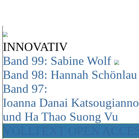
INNOVATIV
Band 99: Sabine Wolf
Band 98: Hannah Schönla
Band 97:
Ioanna Danai Katsougiann
und Ha Thao Suong Vu
VOLLTEXT OPEN ACCE