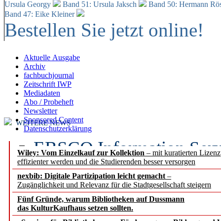
Ursula Georgy
Band 51: Ursula Jaksch
Band 50:
Hermann Rös
Band 47: Eike Kleiner
Bestellen Sie jetzt online!
Aktuelle Ausgabe
Archiv
fachbuchjournal
Zeitschrift IWP
Mediadaten
Abo / Probeheft
Newsletter
Sponsored Content
WEITERE NEWS
Datenschutzerklärung
EBSCO Information Servic
Wiley: Vom Einzelkauf zur Kollektion
– mit kuratierten Lizen
effizienter werden und die Studierenden besser versorgen
Recherchefunktionen in
nexbib: Digitale Partizipation leicht gemacht
–
Zugänglichkeit und Relevanz für die Stadtgesellschaft steigern
Sorbisches Institut neu 
Fünf Gründe, warum Bibliotheken auf Dussmann
Geschichte und kulturell
das KulturKaufhaus setzen sollten.