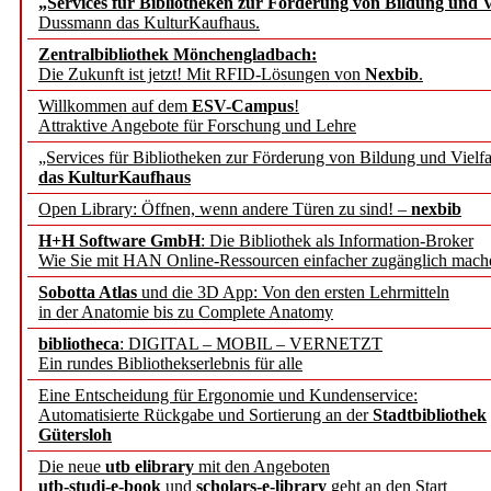
„Services für Bibliotheken zur Förderung von Bildung und Vi
Dussmann das KulturKaufhaus.
Künstliche Intelligenz a
Zentralbibliothek Mönchengladbach:
besser zu verstehen
Die Zukunft ist jetzt! Mit RFID-Lösungen von
Nexbib
.
Willkommen auf dem
ESV-Campus
!
Attraktive Angebote für Forschung und Lehre
„Leitbegriffe der Gesund
„Services für Bibliotheken zur Förderung von Bildung und Vielfa
des BIÖG erscheinen Ope
das KulturKaufhaus
Open Library: Öffnen, wenn andere Türen zu sind! –
nexbib
Forschungsdateninfrastru
H+H Software GmbH
: Die Bibliothek als Information-Broker
Wie Sie mit HAN Online-Ressourcen einfacher zugänglich mach
jedem Experiment
Sobotta Atlas
und die 3D App: Von den ersten Lehrmitteln
in der Anatomie bis zu Complete Anatomy
DFG setzt Förderung des
bibliotheca
: DIGITAL – MOBIL – VERNETZT
Ein rundes Bibliothekserlebnis für alle
FAIRmat fort
Eine Entscheidung für Ergonomie und Kundenservice:
Automatisierte Rückgabe und Sortierung an der
Stadtbibliothek
Bayerns digitale Schatzk
Gütersloh
Die neue
utb elibrary
mit den Angeboten
Schulwandbilder aus Wür
utb-studi-e-book
und
scholars-e-library
geht an den Start