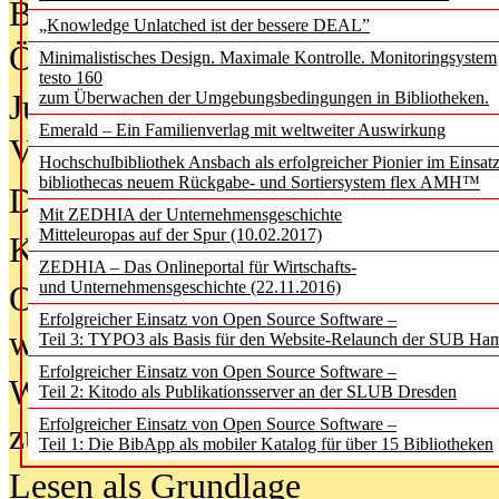
Bürgerforum fordert mehr Medienb
„Knowledge Unlatched ist der bessere DEAL”
Öffentlichkeit
Minimalistisches Design. Maximale Kontrolle. Monitoringsystem
testo 160
Jugendliche wollen besseren Schut
zum Überwachen der Umgebungsbedingungen in Bibliotheken.
Emerald – Ein Familienverlag mit weltweiter Auswirkung
Verbote
Hochschulbibliothek Ansbach als erfolgreicher Pionier im Einsat
bibliothecas neuem Rückgabe- und Sortiersystem flex AMH™
Digitale Langzeit­archi­vierung br
Mit ZEDHIA der Unternehmensgeschichte
Mitteleuropas auf der Spur (10.02.2017)
KI-Chatbots werden Teil der wiss
ZEDHIA – Das Onlineportal für Wirtschafts-
und Unternehmensgeschichte (22.11.2016)
Offene Infrastrukturen für
Erfolgreicher Einsatz von Open Source Software –
wissenschaftliche Informationssy
Teil 3: TYPO3 als Basis für den Website-Relaunch der SUB Ha
Erfolgreicher Einsatz von Open Source Software –
Warum die Debatte über KI-Texte
Teil 2: Kitodo als Publikationsserver an der SLUB Dresden
Erfolgreicher Einsatz von Open Source Software –
zu kurz greift
Teil 1: Die BibApp als mobiler Katalog für über 15 Bibliotheken
Lesen als Grundlage