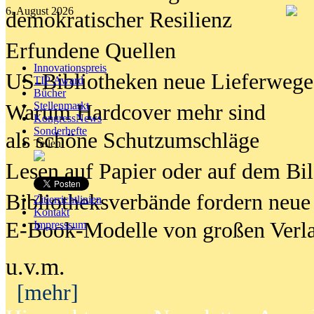
6. August 2026
demokratischer Resilienz
Erfundene Quellen
Innovationspreis
US-Bibliotheken neue Lieferwege
TIP Award
Bücher
Stellenmarkt
Warum Hardcover mehr sind
KongressNews
Sonderhefte
als schöne Schutzumschläge
Teilen
Lesen auf Papier oder auf dem Bi
Bibliotheksverbände fordern neue
Zitierrichtlinien
Kontakt
E-Book-Modelle von großen Verl
Impresssum
u.v.m.
[mehr]