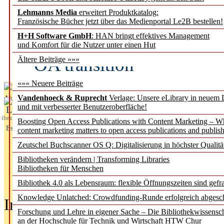
Lehmanns Media
erweitert Produktkatalog:
Fifth Open Access Repor
Französische Bücher jetzt über das Medienportal Le2B bestellen!
H+H Software GmbH
: HAN bringt effektives Management
transformative agreements
und Komfort für die Nutzer unter einen Hut
OA transition
Ältere Beiträge »»»
««« Neuere Beiträge
Vandenhoeck & Ruprecht
Verlage: Unsere eLibrary in neuem 
Aktuelles aus
und mit verbesserter Benutzeroberfläche!
L
ibrary
Boosting Open Access Publications with Content Marketing – 
Essentials
content marketing matters to open access publications and publish
Zeutschel Buchscanner OS Q: Digitalisierung in höchster Qualitä
Bibliotheken verändern | Transforming Libraries
Bibliotheken für Menschen
Bibliothek 4.0 als Lebensraum: flexible Öffnungszeiten sind gefra
Knowledge Unlatched: Crowdfunding-Runde erfolgreich abgesc
In der Ausgabe
05/2026
(Juni/Juli
Forschung und Lehre in eigener Sache – Die Bibliothekwissensc
an der Hochschule für Technik und Wirtschaft HTW Chur