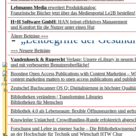
Lehmanns Media
erweitert Produktkatalog:
Künstliche Intelligenz a
Französische Bücher jetzt über das Medienportal Le2B bestellen!
besser zu verstehen
H+H Software GmbH
: HAN bringt effektives Management
und Komfort für die Nutzer unter einen Hut
„Leitbegriffe der Gesund
Ältere Beiträge »»»
des BIÖG erscheinen Ope
««« Neuere Beiträge
Vandenhoeck & Ruprecht
Verlage: Unsere eLibrary in neuem 
und mit verbesserter Benutzeroberfläche!
Aktuelles aus
Boosting Open Access Publications with Content Marketing – 
L
content marketing matters to open access publications and publish
ibrary
Zeutschel Buchscanner OS Q: Digitalisierung in höchster Qualitä
Essentials
Bibliotheken verändern | Transforming Libraries
Bibliotheken für Menschen
Bibliothek 4.0 als Lebensraum: flexible Öffnungszeiten sind gefra
Knowledge Unlatched: Crowdfunding-Runde erfolgreich abgesc
Forschung und Lehre in eigener Sache – Die Bibliothekwissensc
an der Hochschule für Technik und Wirtschaft HTW Chur