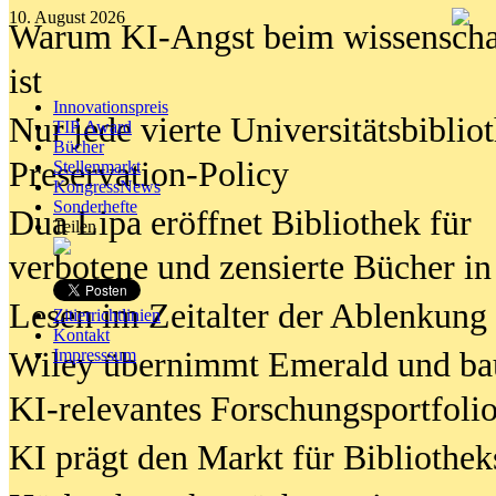
10. August 2026
Warum KI-Angst beim wissenschaft
ist
Innovationspreis
Nur jede vierte Universitätsbibliot
TIP Award
Bücher
Preservation-Policy
Stellenmarkt
KongressNews
Sonderhefte
Dua Lipa eröffnet Bibliothek für
Teilen
verbotene und zensierte Bücher in
Lesen im Zeitalter der Ablenkung
Zitierrichtlinien
Kontakt
Wiley übernimmt Emerald und ba
Impresssum
KI-relevantes Forschungsportfolio
KI prägt den Markt für Bibliothe