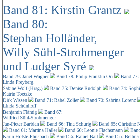
Band 81: Kirstin Grantz
Band 80:
Stephan Holländer,
Willy Sühl-Strohmenger
und Ludger Syré
Band 79: Janet Wagner
Band 78: Philip Franklin Orr
Band 77:
Linda Freyberg
Sabine Wolf (Hrsg.)
Band 75: Denise Rudolph
Band 74: Soph
Katrin Toetzke
Dirk Wissen
Band 71: Rahel Zoller
Band 70: Sabrina Lorenz
Linda Schünhoff
Benjamin Flämig
Band 67:
Wilfried Sühl-Strohmenger
Jan-Pieter Barbian
Band 66: Tina Schurig
Band 65: Christine 
Band 61: Martina Haller
Band 60:
Leonie Flachsmann
Band
Karin Holste-Flinspach
Band 56: Rafael Ball
Band 55: Bettina