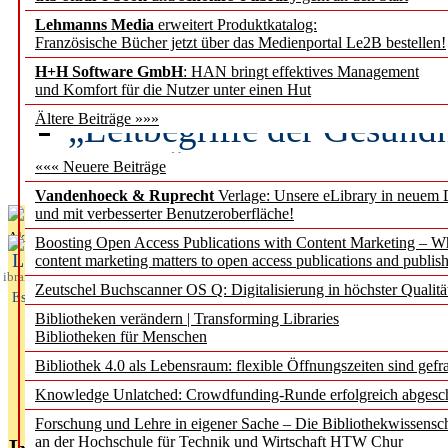
Lehmanns Media
erweitert Produktkatalog:
Künstliche Intelligenz a
Französische Bücher jetzt über das Medienportal Le2B bestellen!
besser zu verstehen
H+H Software GmbH
: HAN bringt effektives Management
und Komfort für die Nutzer unter einen Hut
„Leitbegriffe der Gesund
Ältere Beiträge »»»
des BIÖG erscheinen Ope
««« Neuere Beiträge
Vandenhoeck & Ruprecht
Verlage: Unsere eLibrary in neuem 
und mit verbesserter Benutzeroberfläche!
Aktuelles aus
Boosting Open Access Publications with Content Marketing – 
L
content marketing matters to open access publications and publish
ibrary
Zeutschel Buchscanner OS Q: Digitalisierung in höchster Qualitä
Essentials
Bibliotheken verändern | Transforming Libraries
Bibliotheken für Menschen
Bibliothek 4.0 als Lebensraum: flexible Öffnungszeiten sind gefra
Knowledge Unlatched: Crowdfunding-Runde erfolgreich abgesc
Forschung und Lehre in eigener Sache – Die Bibliothekwissensc
an der Hochschule für Technik und Wirtschaft HTW Chur