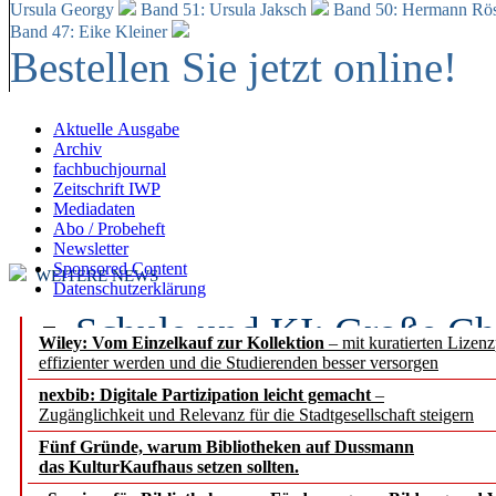
Ursula Georgy
Band 51: Ursula Jaksch
Band 50:
Hermann Rös
Band 47: Eike Kleiner
Bestellen Sie jetzt online!
Aktuelle Ausgabe
Archiv
fachbuchjournal
Zeitschrift IWP
Mediadaten
Abo / Probeheft
Newsletter
Sponsored Content
WEITERE NEWS
Datenschutzerklärung
Schule und KI: Große Ch
Wiley: Vom Einzelkauf zur Kollektion
– mit kuratierten Lizen
effizienter werden und die Studierenden besser versorgen
Voraussetzungen
nexbib: Digitale Partizipation leicht gemacht
–
Zugänglichkeit und Relevanz für die Stadtgesellschaft steigern
Erfolgreiches erstes Hal
Fünf Gründe, warum Bibliotheken auf Dussmann
Segment Research – Ausb
das KulturKaufhaus setzen sollten.