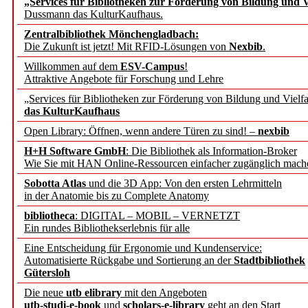
„Services für Bibliotheken zur Förderung von Bildung und Vi
angepasst
Dussmann das KulturKaufhaus.
Zentralbibliothek Mönchengladbach:
Wissenschaftskommunikati
Die Zukunft ist jetzt! Mit RFID-Lösungen von
Nexbib
.
Willkommen auf dem
ESV-Campus
!
konstruktiv!
Attraktive Angebote für Forschung und Lehre
„Services für Bibliotheken zur Förderung von Bildung und Vielfa
Mohr Siebeck übernimmt
das KulturKaufhaus
Open Library: Öffnen, wenn andere Türen zu sind! –
nexbib
und die Zeitschrift für 
H+H Software GmbH
: Die Bibliothek als Information-Broker
Wie Sie mit HAN Online-Ressourcen einfacher zugänglich mach
Francke Attempto
Sobotta Atlas
und die 3D App: Von den ersten Lehrmitteln
in der Anatomie bis zu Complete Anatomy
EBSCO Information Servic
bibliotheca
: DIGITAL – MOBIL – VERNETZT
Recherchefunktionen in
Ein rundes Bibliothekserlebnis für alle
Eine Entscheidung für Ergonomie und Kundenservice:
Automatisierte Rückgabe und Sortierung an der
Stadtbibliothek
Sorbisches Institut neu 
Gütersloh
Geschichte und kulturell
Die neue
utb elibrary
mit den Angeboten
utb-studi-e-book
und
scholars-e-library
geht an den Start