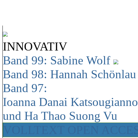
INNOVATIV
Band 99: Sabine Wolf
Band 98: Hannah Schönla
Band 97:
Ioanna Danai Katsougiann
und Ha Thao Suong Vu
VOLLTEXT OPEN ACCE