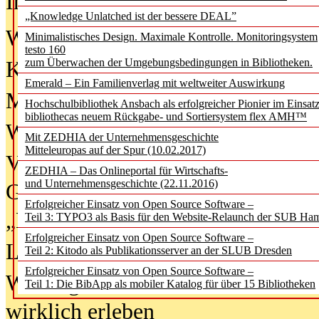
In der Ausgabe
06/2026
(August 20
„Knowledge Unlatched ist der bessere DEAL”
Was Hochschul­bibliotheken von i
Minimalistisches Design. Maximale Kontrolle. Monitoringsystem
testo 160
zum Überwachen der Umgebungsbedingungen in Bibliotheken.
Kinder in der digitalen Welt
Emerald – Ein Familienverlag mit weltweiter Auswirkung
Metadaten als Infrastruktur
Hochschulbibliothek Ansbach als erfolgreicher Pionier im Einsat
bibliothecas neuem Rückgabe- und Sortiersystem flex AMH™
Wenn Bots katalogisieren
Mit ZEDHIA der Unternehmensgeschichte
Mitteleuropas auf der Spur (10.02.2017)
Von Abschlusskleidern bis
ZEDHIA – Das Onlineportal für Wirtschafts-
und Unternehmensgeschichte (22.11.2016)
Geisterjagd-Ausrüstung in der
Erfolgreicher Einsatz von Open Source Software –
„Library of Things“ unterwegs
Teil 3: TYPO3 als Basis für den Website-Relaunch der SUB Ha
Erfolgreicher Einsatz von Open Source Software –
Lesen als Infrastrukturaufgabe
Teil 2: Kitodo als Publikationsserver an der SLUB Dresden
Erfolgreicher Einsatz von Open Source Software –
Wie Jugendliche Social Media
Teil 1: Die BibApp als mobiler Katalog für über 15 Bibliotheken
wirklich erleben