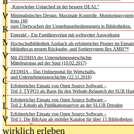
In der Ausgabe
06/2026
(August 20
„Knowledge Unlatched ist der bessere DEAL”
Was Hochschul­bibliotheken von i
Minimalistisches Design. Maximale Kontrolle. Monitoringsystem
testo 160
zum Überwachen der Umgebungsbedingungen in Bibliotheken.
Kinder in der digitalen Welt
Emerald – Ein Familienverlag mit weltweiter Auswirkung
Metadaten als Infrastruktur
Hochschulbibliothek Ansbach als erfolgreicher Pionier im Einsat
bibliothecas neuem Rückgabe- und Sortiersystem flex AMH™
Wenn Bots katalogisieren
Mit ZEDHIA der Unternehmensgeschichte
Mitteleuropas auf der Spur (10.02.2017)
Von Abschlusskleidern bis
ZEDHIA – Das Onlineportal für Wirtschafts-
und Unternehmensgeschichte (22.11.2016)
Geisterjagd-Ausrüstung in der
Erfolgreicher Einsatz von Open Source Software –
„Library of Things“ unterwegs
Teil 3: TYPO3 als Basis für den Website-Relaunch der SUB Ha
Erfolgreicher Einsatz von Open Source Software –
Lesen als Infrastrukturaufgabe
Teil 2: Kitodo als Publikationsserver an der SLUB Dresden
Erfolgreicher Einsatz von Open Source Software –
Wie Jugendliche Social Media
Teil 1: Die BibApp als mobiler Katalog für über 15 Bibliotheken
wirklich erleben