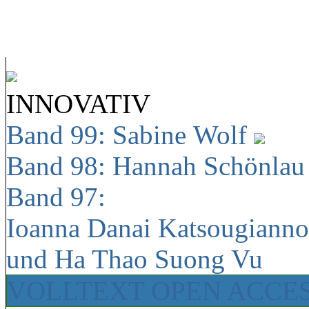
INNOVATIV
Band 99: Sabine Wolf
Band 98: Hannah Schönla
Band 97:
Ioanna Danai Katsougiann
und Ha Thao Suong Vu
VOLLTEXT OPEN ACCE