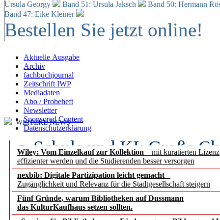
Ursula Georgy
Band 51: Ursula Jaksch
Band 50:
Hermann Rös
Band 47: Eike Kleiner
Bestellen Sie jetzt online!
Aktuelle Ausgabe
Archiv
fachbuchjournal
Zeitschrift IWP
Mediadaten
Abo / Probeheft
Newsletter
Sponsored Content
WEITERE NEWS
Datenschutzerklärung
Schule und KI: Große Ch
Wiley: Vom Einzelkauf zur Kollektion
– mit kuratierten Lizen
effizienter werden und die Studierenden besser versorgen
Voraussetzungen
nexbib: Digitale Partizipation leicht gemacht
–
Zugänglichkeit und Relevanz für die Stadtgesellschaft steigern
Erfolgreiches erstes Hal
Fünf Gründe, warum Bibliotheken auf Dussmann
Segment Research – Ausb
das KulturKaufhaus setzen sollten.