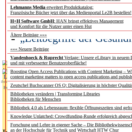
Lehmanns Media
erweitert Produktkatalog:
Künstliche Intelligenz a
Französische Bücher jetzt über das Medienportal Le2B bestellen!
besser zu verstehen
H+H Software GmbH
: HAN bringt effektives Management
und Komfort für die Nutzer unter einen Hut
„Leitbegriffe der Gesund
Ältere Beiträge »»»
des BIÖG erscheinen Ope
««« Neuere Beiträge
Vandenhoeck & Ruprecht
Verlage: Unsere eLibrary in neuem 
und mit verbesserter Benutzeroberfläche!
Aktuelles aus
Boosting Open Access Publications with Content Marketing – 
L
content marketing matters to open access publications and publish
ibrary
Zeutschel Buchscanner OS Q: Digitalisierung in höchster Qualitä
Essentials
Bibliotheken verändern | Transforming Libraries
Bibliotheken für Menschen
Bibliothek 4.0 als Lebensraum: flexible Öffnungszeiten sind gefra
Knowledge Unlatched: Crowdfunding-Runde erfolgreich abgesc
Forschung und Lehre in eigener Sache – Die Bibliothekwissensc
an der Hochschule für Technik und Wirtschaft HTW Chur