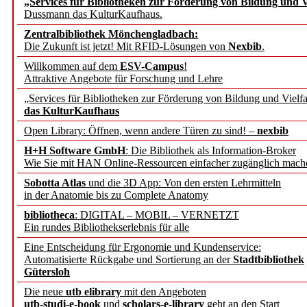
„Services für Bibliotheken zur Förderung von Bildung und Vi
angepasst
Dussmann das KulturKaufhaus.
Zentralbibliothek Mönchengladbach:
Wissenschaftskommunikati
Die Zukunft ist jetzt! Mit RFID-Lösungen von
Nexbib
.
Willkommen auf dem
ESV-Campus
!
konstruktiv!
Attraktive Angebote für Forschung und Lehre
„Services für Bibliotheken zur Förderung von Bildung und Vielfa
Mohr Siebeck übernimmt
das KulturKaufhaus
Open Library: Öffnen, wenn andere Türen zu sind! –
nexbib
und die Zeitschrift für 
H+H Software GmbH
: Die Bibliothek als Information-Broker
Wie Sie mit HAN Online-Ressourcen einfacher zugänglich mach
Francke Attempto
Sobotta Atlas
und die 3D App: Von den ersten Lehrmitteln
in der Anatomie bis zu Complete Anatomy
EBSCO Information Servic
bibliotheca
: DIGITAL – MOBIL – VERNETZT
Recherchefunktionen in
Ein rundes Bibliothekserlebnis für alle
Eine Entscheidung für Ergonomie und Kundenservice:
Automatisierte Rückgabe und Sortierung an der
Stadtbibliothek
Sorbisches Institut neu 
Gütersloh
Geschichte und kulturell
Die neue
utb elibrary
mit den Angeboten
utb-studi-e-book
und
scholars-e-library
geht an den Start