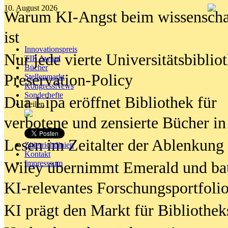
10. August 2026
Warum KI-Angst beim wissenschaft
ist
Innovationspreis
Nur jede vierte Universitätsbibliot
TIP Award
Bücher
Preservation-Policy
Stellenmarkt
KongressNews
Sonderhefte
Dua Lipa eröffnet Bibliothek für
Teilen
verbotene und zensierte Bücher in
Lesen im Zeitalter der Ablenkung
Zitierrichtlinien
Kontakt
Wiley übernimmt Emerald und ba
Impresssum
KI-relevantes Forschungsportfolio
KI prägt den Markt für Bibliothe