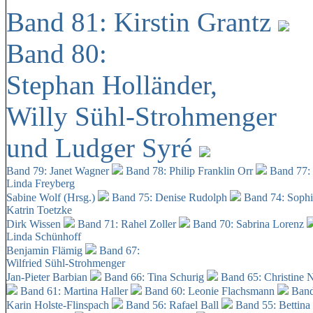
Band 81: Kirstin Grantz
Band 80:
Stephan Holländer,
Willy Sühl-Strohmenger
und Ludger Syré
Band 79: Janet Wagner
Band 78: Philip Franklin Orr
Band 77:
Linda Freyberg
Sabine Wolf (Hrsg.)
Band 75: Denise Rudolph
Band 74: Soph
Katrin Toetzke
Dirk Wissen
Band 71: Rahel Zoller
Band 70: Sabrina Lorenz
Linda Schünhoff
Benjamin Flämig
Band 67:
Wilfried Sühl-Strohmenger
Jan-Pieter Barbian
Band 66: Tina Schurig
Band 65: Christine 
Band 61: Martina Haller
Band 60:
Leonie Flachsmann
Band
Karin Holste-Flinspach
Band 56: Rafael Ball
Band 55: Bettina